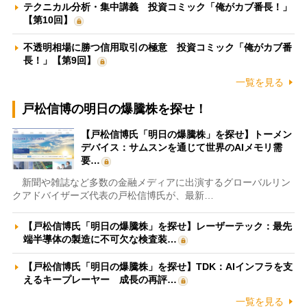
テクニカル分析・集中講義 投資コミック「俺がカブ番長！」
【第10回】
不透明相場に勝つ信用取引の極意 投資コミック「俺がカブ番
長！」【第9回】
一覧を見る
戸松信博の明日の爆騰株を探せ！
【戸松信博氏「明日の爆騰株」を探せ】トーメン
デバイス：サムスンを通じて世界のAIメモリ需
要…
新聞や雑誌など多数の金融メディアに出演するグローバルリン
クアドバイザーズ代表の戸松信博氏が、最新…
【戸松信博氏「明日の爆騰株」を探せ】レーザーテック：最先
端半導体の製造に不可欠な検査装…
【戸松信博氏「明日の爆騰株」を探せ】TDK：AIインフラを支
えるキープレーヤー 成長の再評…
一覧を見る