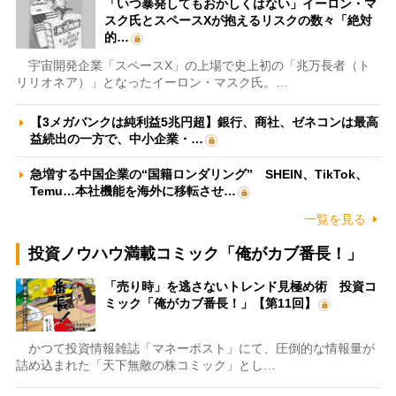
「いつ暴発してもおかしくはない」イーロン・マ
スク氏とスペースXが抱えるリスクの数々「絶対
的…
宇宙開発企業「スペースX」の上場で史上初の「兆万長者（ト
リリオネア）」となったイーロン・マスク氏。…
【3メガバンクは純利益5兆円超】銀行、商社、ゼネコンは最高
益続出の一方で、中小企業・…
急増する中国企業の“国籍ロンダリング” SHEIN、TikTok、
Temu…本社機能を海外に移転させ…
一覧を見る
投資ノウハウ満載コミック「俺がカブ番長！」
「売り時」を逃さないトレンド見極め術 投資コ
ミック「俺がカブ番長！」【第11回】
かつて投資情報雑誌「マネーポスト」にて、圧倒的な情報量が
詰め込まれた「天下無敵の株コミック」とし…