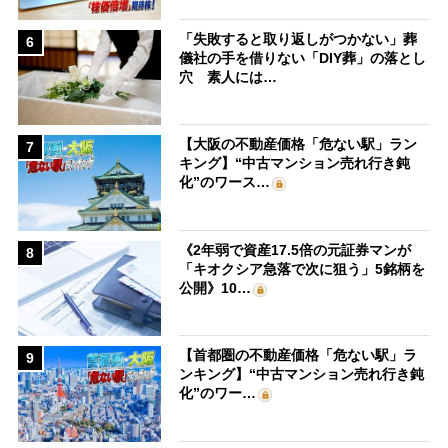
「失敗すると取り返しがつかない」葬
6
儀社の手を借りない「DIY葬」の落とし
穴 素人には…
【大阪の不動産価格「危ない駅」ラン
7
キング】“中古マンション売れ行き鈍
化”のワース…
《2年弱で資産17.5倍の元証券マンが
8
「キオクシア急落で次に狙う」5銘柄を
公開》10…
【首都圏の不動産価格「危ない駅」ラ
9
ンキング】“中古マンション売れ行き鈍
化”のワー…