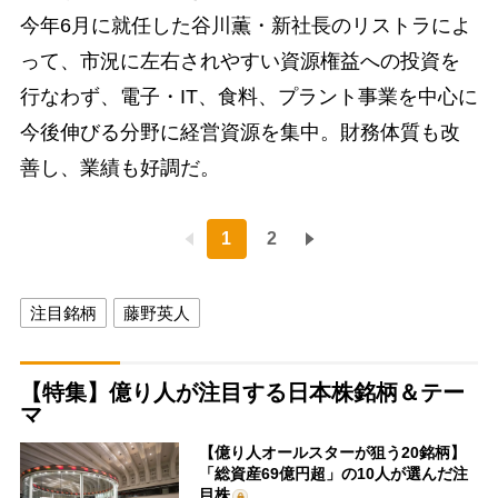
今年6月に就任した谷川薫・新社長のリストラによ
って、市況に左右されやすい資源権益への投資を
行なわず、電子・IT、食料、プラント事業を中心に
今後伸びる分野に経営資源を集中。財務体質も改
善し、業績も好調だ。
1
2
注目銘柄
藤野英人
【特集】億り人が注目する日本株銘柄＆テー
マ
【億り人オールスターが狙う20銘柄】
「総資産69億円超」の10人が選んだ注
目株