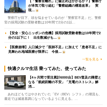
【「警察官離れ」に歯止めはかかるか？】警察庁
が本気で取り組む「警察組織の構造改革」 実
現…
警察庁が目下、頭を悩ませているのが「警察官不足」だ。警察
官の採用試験の受験者数は10年間で2分の1以…
【安全・安心ニッポンの危機】採用試験受験者数は10年間で2
分の1以下に！ 出生数減がも…
【医療崩壊】人口減少で「医師不足」に加えて「患者不足」に
見舞われ地域医療が限界に 今後…
一覧を見る
快適クルマ生活 乗ってみた、使ってみた
【4ヶ月間で受注累計6000台】BEV普及の障壁と
なる「航続距離の不安」「充電のストレス」解
消…
あれほどもてはやされていた「EV（BEV）シフト」の潮流も、
最近では減速基調になっているように見える。…