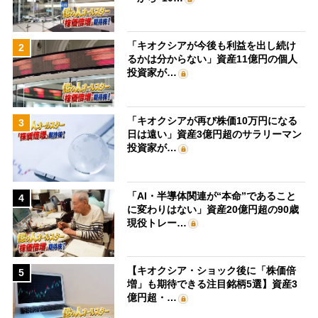
「キオクシアが今後も利益を出し続け
2
るかは分からない」資産11億円の個人
投資家が…
「キオクシアが再び株価10万円になる
3
日は遠い」資産3億円超のサラリーマン
投資家が…
「AI・半導体関連が“本命”であること
4
に変わりはない」資産20億円超の90歳
現役トレー…
【キオクシア・ショック後に「株価倍
5
増」も期待できる注目銘柄5選】資産3
億円超・…