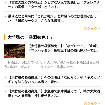
《雪道の対応力を検証》シビアな状況で実感した「フォレスタ
ー」の真価 「ターボ」と「スト…
乗り込むと同時に「これが軽？」と戸惑うのには理由があっ
た 「日産ルークス」さらなる躍進…
一覧を見る
大竹聡の「昼酒御免！」
【大竹聡の昼酒御免！】「ネグローニ」「山崎」
「マンハッタン」新宿三丁目の隠れ家バーで1…
お酒はいつ飲んでもいいものだが、昼から飲むお酒にはまた格
別の味わいがある――。ライター・作家の大竹…
【大竹聡の昼酒御免！】今の若者は「なめろう」や「キヌカツ
ギ」を知らないって本当？ 昔の…
【大竹聡の昼酒御免！】京急線で多摩川越えて「川崎の大衆酒
場」へと昼酒旅 押し寄せるノス…
一覧を見る