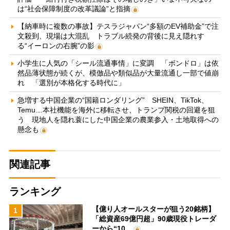
は“社会保障制度の改革議論”と指摘
【納車時に複数の事故】テスラジャパン“多額のEV補助金”で注
文殺到、現場は大混乱 トラブル続発の背後に見え隠れす
る“イーロンの右腕”の影
小学生に人気の「シール流通事情」に変調 「ボンドロ」は依
然品薄状態が続くが、模倣品や類似品が大量流通し一部で値崩
れ 「選別が本格化する時代に」
急増する中国企業の“国籍ロンダリング” SHEIN、TikTok、
Temu…本社機能を海外に移転させ、トランプ関税の回避を狙
う 現地人を隠れ蓑にした中国企業の農業参入・土地取得への
懸念も
関連記事
ランキング
【億り人オールスターが狙う20銘柄】
1
「総資産69億円超」90歳現役トレーダ
ーから“10…