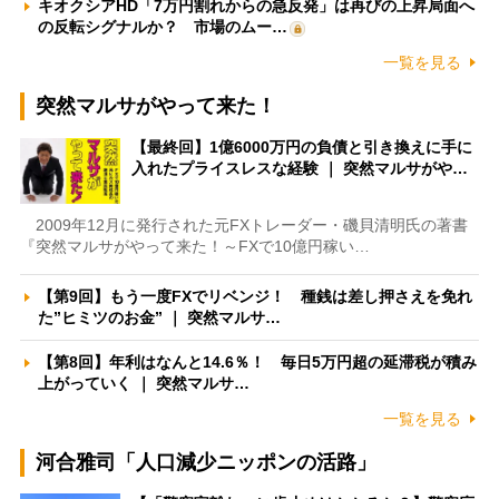
キオクシアHD「7万円割れからの急反発」は再びの上昇局面へ
の反転シグナルか？ 市場のムー…
一覧を見る
突然マルサがやって来た！
【最終回】1億6000万円の負債と引き換えに手に
入れたプライスレスな経験 ｜ 突然マルサがや…
2009年12月に発行された元FXトレーダー・磯貝清明氏の著書
『突然マルサがやって来た！～FXで10億円稼い…
【第9回】もう一度FXでリベンジ！ 種銭は差し押さえを免れ
た”ヒミツのお金” ｜ 突然マルサ…
【第8回】年利はなんと14.6％！ 毎日5万円超の延滞税が積み
上がっていく ｜ 突然マルサ…
一覧を見る
河合雅司「人口減少ニッポンの活路」