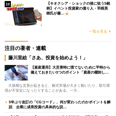
【キオクシア・ショックの後に狙う5銘
10
柄】イベント投資家の億り人・羽根英
樹氏が厳…
一覧を見る
注目の著者・連載
藤川里絵「さあ、投資を始めよう！」
【資産運用】大災害時に慌てないために平時から
備えておきたい3つのポイント「資産の棚卸し…
大規模な災害が起きると、株式市場が大きく動いたり、取引環
境が不安定になったりすることがある。一方…
5年ぶり改訂の「CGコード」、何が変わったのかポイントを解
説 企業に成長投資の具体的な説…