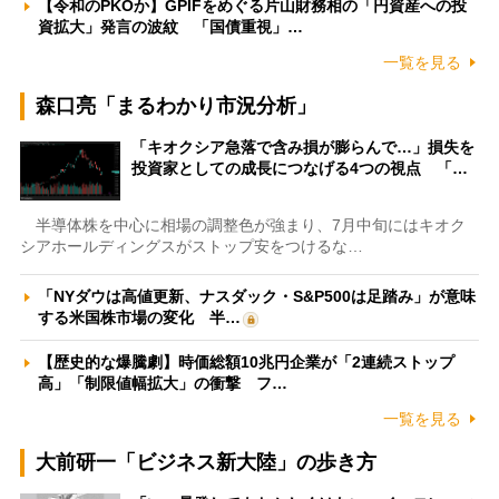
【令和のPKOか】GPIFをめぐる片山財務相の「円資産への投
資拡大」発言の波紋 「国債重視」…
一覧を見る
森口亮「まるわかり市況分析」
「キオクシア急落で含み損が膨らんで…」損失を
投資家としての成長につなげる4つの視点 「…
半導体株を中心に相場の調整色が強まり、7月中旬にはキオク
シアホールディングスがストップ安をつけるな…
「NYダウは高値更新、ナスダック・S&P500は足踏み」が意味
する米国株市場の変化 半…
【歴史的な爆騰劇】時価総額10兆円企業が「2連続ストップ
高」「制限値幅拡大」の衝撃 フ…
一覧を見る
大前研一「ビジネス新大陸」の歩き方