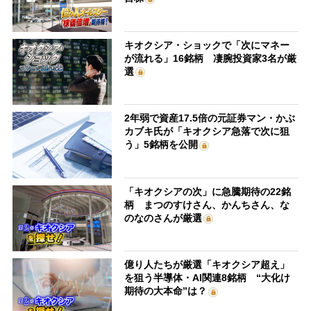
キオクシア・ショックで「次にマネー
が流れる」16銘柄 凄腕投資家3名が厳
選
2年弱で資産17.5倍の元証券マン・かぶ
カブキ氏が「キオクシア急落で次に狙
う」5銘柄を公開
「キオクシアの次」に急騰期待の22銘
柄 まつのすけさん、かんちさん、な
のなのさんが厳選
億り人たちが厳選「キオクシア超え」
を狙う半導体・AI関連8銘柄 “大化け
期待の大本命”は？