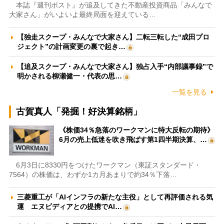
本誌『週刊ポスト』が追及してきた不動産投資商品「みんなで
大家さん」がいよいよ最終局面を迎えている…
【独走スクープ・みんなで大家さん】二転三転した“成田プロ
ジェクト”の計画変更の裏で起き…
【追及スクープ・みんなで大家さん】独占入手“内部議事録”で
明かされる柳瀬健一・代表の思…
一覧を見る
古賀真人「発掘！好決算銘柄」
《株価34％急落のワークマンに特大反転の期待》
6月の売上低迷を吹き飛ばす第1四半期決算、…
6月3日に8330円をつけたワークマン（東証スタンダード・
7564）の株価は、わずか1カ月あまりで約34％下落…
三菱重工が「AIインフラの新たな主役」として再評価される気
運 エヌビディアとの提携でAI…