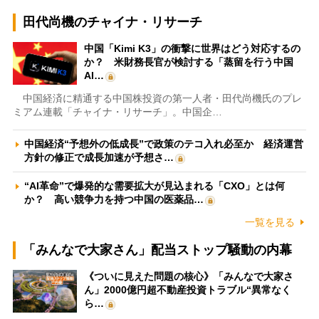
田代尚機のチャイナ・リサーチ
中国「Kimi K3」の衝撃に世界はどう対応するの
か？ 米財務長官が検討する「蒸留を行う中国
AI…
中国経済に精通する中国株投資の第一人者・田代尚機氏のプレ
ミアム連載「チャイナ・リサーチ」。中国企…
中国経済“予想外の低成長”で政策のテコ入れ必至か 経済運営
方針の修正で成長加速が予想さ…
“AI革命”で爆発的な需要拡大が見込まれる「CXO」とは何
か？ 高い競争力を持つ中国の医薬品…
一覧を見る
「みんなで大家さん」配当ストップ騒動の内幕
《ついに見えた問題の核心》「みんなで大家さ
ん」2000億円超不動産投資トラブル“異常なく
ら…