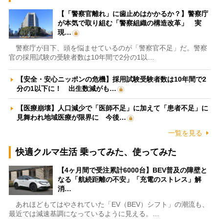
【「警察官離れ」に歯止めはかかるか？】警察庁
が本気で取り組む「警察組織の構造改革」 実
現…
警察庁が目下、頭を悩ませているのが「警察官不足」だ。警察
官の採用試験の受験者数は10年間で2分の1以…
【安全・安心ニッポンの危機】採用試験受験者数は10年間で2
分の1以下に！ 出生数減がも…
【医療崩壊】人口減少で「医師不足」に加えて「患者不足」に
見舞われ地域医療が限界に 今後…
一覧を見る
快適クルマ生活 乗ってみた、使ってみた
【4ヶ月間で受注累計6000台】BEV普及の障壁と
なる「航続距離の不安」「充電のストレス」解
消…
あれほどもてはやされていた「EV（BEV）シフト」の潮流も、
最近では減速基調になっているように見える。…