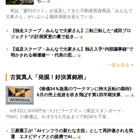
ら…
本誌『週刊ポスト』が追及してきた不動産投資商品「みんなで
大家さん」がいよいよ最終局面を迎えている…
【独走スクープ・みんなで大家さん】二転三転した“成田プロ
ジェクト”の計画変更の裏で起き…
【追及スクープ・みんなで大家さん】独占入手“内部議事録”で
明かされる柳瀬健一・代表の思…
一覧を見る
古賀真人「発掘！好決算銘柄」
《株価34％急落のワークマンに特大反転の期待》
6月の売上低迷を吹き飛ばす第1四半期決算、…
6月3日に8330円をつけたワークマン（東証スタンダード・
7564）の株価は、わずか1カ月あまりで約34％下落…
三菱重工が「AIインフラの新たな主役」として再評価される気
運 エヌビディアとの提携でAI…