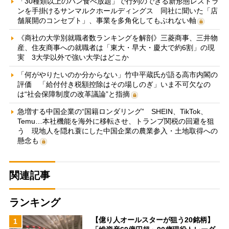
「30種類以上のパン食べ放題」で行列のできる新形態レストラ
ンを手掛けるサンマルクホールディングス 同社に聞いた「店
舗展開のコンセプト」、事業を多角化してもぶれない軸
《商社の大学別就職者数ランキングを解剖》三菱商事、三井物
産、住友商事への就職者は「東大・早大・慶大で約6割」の現
実 3大学以外で強い大学はどこか
「何がやりたいのか分からない」竹中平蔵氏が語る高市内閣の
評価 「給付付き税額控除はその場しのぎ」いま不可欠なの
は“社会保障制度の改革議論”と指摘
急増する中国企業の“国籍ロンダリング” SHEIN、TikTok、
Temu…本社機能を海外に移転させ、トランプ関税の回避を狙
う 現地人を隠れ蓑にした中国企業の農業参入・土地取得への
懸念も
関連記事
ランキング
【億り人オールスターが狙う20銘柄】
1