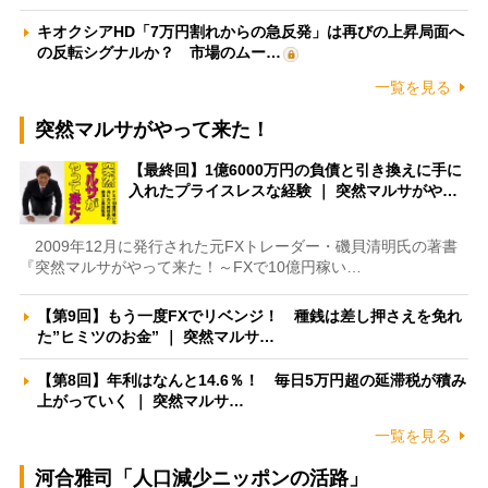
キオクシアHD「7万円割れからの急反発」は再びの上昇局面へ
の反転シグナルか？ 市場のムー…
一覧を見る
突然マルサがやって来た！
【最終回】1億6000万円の負債と引き換えに手に
入れたプライスレスな経験 ｜ 突然マルサがや…
2009年12月に発行された元FXトレーダー・磯貝清明氏の著書
『突然マルサがやって来た！～FXで10億円稼い…
【第9回】もう一度FXでリベンジ！ 種銭は差し押さえを免れ
た”ヒミツのお金” ｜ 突然マルサ…
【第8回】年利はなんと14.6％！ 毎日5万円超の延滞税が積み
上がっていく ｜ 突然マルサ…
一覧を見る
河合雅司「人口減少ニッポンの活路」