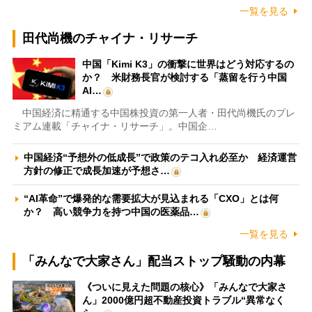
一覧を見る
田代尚機のチャイナ・リサーチ
中国「Kimi K3」の衝撃に世界はどう対応するの
か？ 米財務長官が検討する「蒸留を行う中国
AI…
中国経済に精通する中国株投資の第一人者・田代尚機氏のプレ
ミアム連載「チャイナ・リサーチ」。中国企…
中国経済“予想外の低成長”で政策のテコ入れ必至か 経済運営
方針の修正で成長加速が予想さ…
“AI革命”で爆発的な需要拡大が見込まれる「CXO」とは何
か？ 高い競争力を持つ中国の医薬品…
一覧を見る
「みんなで大家さん」配当ストップ騒動の内幕
《ついに見えた問題の核心》「みんなで大家さ
ん」2000億円超不動産投資トラブル“異常なく