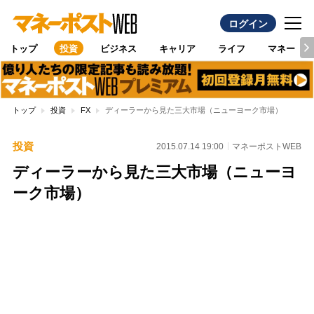
ログイン
トップ
投資
ビジネス
キャリア
ライフ
マネー
トップ
投資
FX
ディーラーから見た三大市場（ニューヨーク市場）
投資
2015.07.14 19:00
マネーポストWEB
ディーラーから見た三大市場（ニューヨ
ーク市場）
Loaded
:
95.43%
/
Unmute