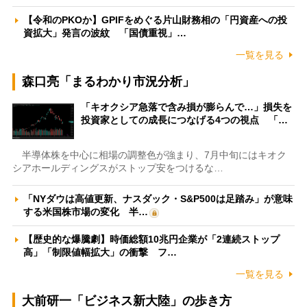
【令和のPKOか】GPIFをめぐる片山財務相の「円資産への投
資拡大」発言の波紋 「国債重視」…
一覧を見る
森口亮「まるわかり市況分析」
「キオクシア急落で含み損が膨らんで…」損失を
投資家としての成長につなげる4つの視点 「…
半導体株を中心に相場の調整色が強まり、7月中旬にはキオク
シアホールディングスがストップ安をつけるな…
「NYダウは高値更新、ナスダック・S&P500は足踏み」が意味
する米国株市場の変化 半…
【歴史的な爆騰劇】時価総額10兆円企業が「2連続ストップ
高」「制限値幅拡大」の衝撃 フ…
一覧を見る
大前研一「ビジネス新大陸」の歩き方