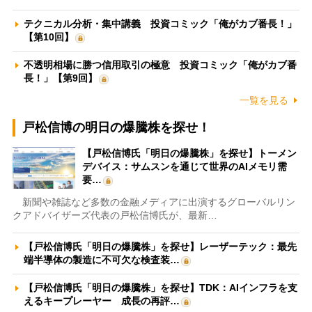
テクニカル分析・集中講義 投資コミック「俺がカブ番長！」
【第10回】
不透明相場に勝つ信用取引の極意 投資コミック「俺がカブ番
長！」【第9回】
一覧を見る
戸松信博の明日の爆騰株を探せ！
【戸松信博氏「明日の爆騰株」を探せ】トーメン
デバイス：サムスンを通じて世界のAIメモリ需
要…
新聞や雑誌など多数の金融メディアに出演するグローバルリン
クアドバイザーズ代表の戸松信博氏が、最新…
【戸松信博氏「明日の爆騰株」を探せ】レーザーテック：最先
端半導体の製造に不可欠な検査装…
【戸松信博氏「明日の爆騰株」を探せ】TDK：AIインフラを支
えるキープレーヤー 成長の再評…