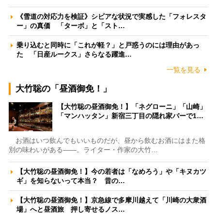
《雪道の対応力を検証》シビアな状況で実感した「フォレスタ
ー」の真価 「ターボ」と「スト…
乗り込むと同時に「これが軽？」と戸惑うのには理由があっ
た 「日産ルークス」さらなる躍進…
一覧を見る
大竹聡の「昼酒御免！」
【大竹聡の昼酒御免！】「ネグローニ」「山崎」
「マンハッタン」新宿三丁目の隠れ家バーで1…
お酒はいつ飲んでもいいものだが、昼から飲むお酒にはまた格
別の味わいがある――。ライター・作家の大竹…
【大竹聡の昼酒御免！】今の若者は「なめろう」や「キヌカツ
ギ」を知らないって本当？ 昔の…
【大竹聡の昼酒御免！】京急線で多摩川越えて「川崎の大衆酒
場」へと昼酒旅 押し寄せるノス…