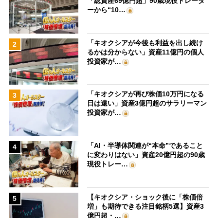
「総資産69億円超」90歳現役トレーダ
ーから“10…
「キオクシアが今後も利益を出し続け
2
るかは分からない」資産11億円の個人
投資家が…
「キオクシアが再び株価10万円になる
3
日は遠い」資産3億円超のサラリーマン
投資家が…
「AI・半導体関連が“本命”であること
4
に変わりはない」資産20億円超の90歳
現役トレー…
【キオクシア・ショック後に「株価倍
5
増」も期待できる注目銘柄5選】資産3
億円超・…