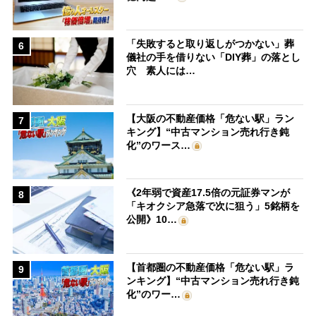
「失敗すると取り返しがつかない」葬
6
儀社の手を借りない「DIY葬」の落とし
穴 素人には…
【大阪の不動産価格「危ない駅」ラン
7
キング】“中古マンション売れ行き鈍
化”のワース…
《2年弱で資産17.5倍の元証券マンが
8
「キオクシア急落で次に狙う」5銘柄を
公開》10…
【首都圏の不動産価格「危ない駅」ラ
9
ンキング】“中古マンション売れ行き鈍
化”のワー…