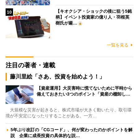
【キオクシア・ショックの後に狙う5銘
10
柄】イベント投資家の億り人・羽根英
樹氏が厳…
一覧を見る
注目の著者・連載
藤川里絵「さあ、投資を始めよう！」
【資産運用】大災害時に慌てないために平時から
備えておきたい3つのポイント「資産の棚卸し…
大規模な災害が起きると、株式市場が大きく動いたり、取引環
境が不安定になったりすることがある。一方…
5年ぶり改訂の「CGコード」、何が変わったのかポイントを解
説 企業に成長投資の具体的な説…