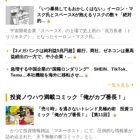
「いつ暴発してもおかしくはない」イーロン・マ
スク氏とスペースXが抱えるリスクの数々「絶対
的…
宇宙開発企業「スペースX」の上場で史上初の「兆万長者（ト
リリオネア）」となったイーロン・マスク氏。…
【3メガバンクは純利益5兆円超】銀行、商社、ゼネコンは最高
益続出の一方で、中小企業・…
急増する中国企業の“国籍ロンダリング” SHEIN、TikTok、
Temu…本社機能を海外に移転させ…
一覧を見る
投資ノウハウ満載コミック「俺がカブ番長！」
「売り時」を逃さないトレンド見極め術 投資コ
ミック「俺がカブ番長！」【第11回】
かつて投資情報雑誌「マネーポスト」にて、圧倒的な情報量が
詰め込まれた「天下無敵の株コミック」とし…