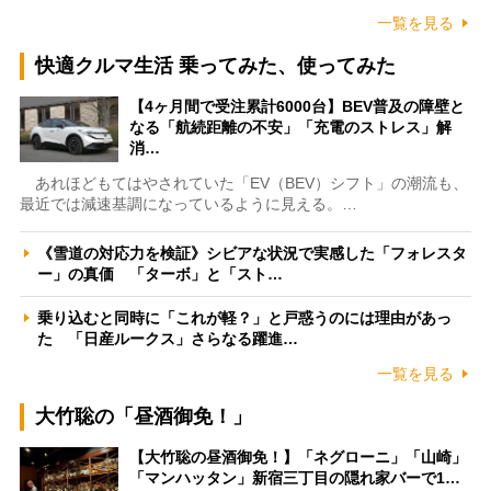
一覧を見る
快適クルマ生活 乗ってみた、使ってみた
【4ヶ月間で受注累計6000台】BEV普及の障壁と
なる「航続距離の不安」「充電のストレス」解
消…
あれほどもてはやされていた「EV（BEV）シフト」の潮流も、
最近では減速基調になっているように見える。…
《雪道の対応力を検証》シビアな状況で実感した「フォレスタ
ー」の真価 「ターボ」と「スト…
乗り込むと同時に「これが軽？」と戸惑うのには理由があっ
た 「日産ルークス」さらなる躍進…
一覧を見る
大竹聡の「昼酒御免！」
【大竹聡の昼酒御免！】「ネグローニ」「山崎」
「マンハッタン」新宿三丁目の隠れ家バーで1…