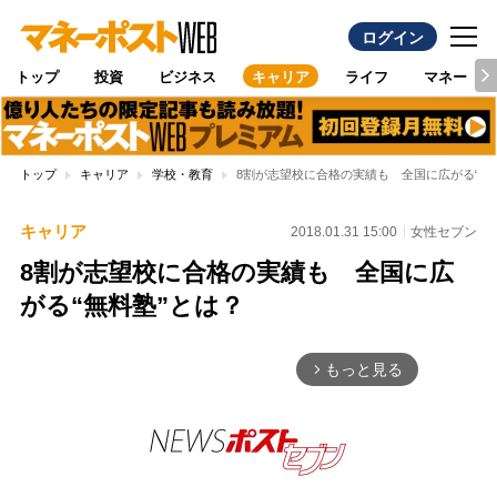
ログイン
トップ
投資
ビジネス
キャリア
ライフ
マネー
トップ
キャリア
学校・教育
8割が志望校に合格の実績も 全国に広がる“無
キャリア
2018.01.31 15:00
女性セブン
8割が志望校に合格の実績も 全国に広
がる“無料塾”とは？
もっと見る
arrow_forward_ios