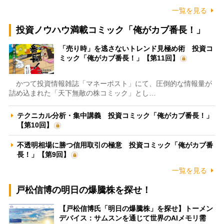
一覧を見る
投資ノウハウ満載コミック「俺がカブ番長！」
「売り時」を逃さないトレンド見極め術 投資コ
ミック「俺がカブ番長！」【第11回】
かつて投資情報雑誌「マネーポスト」にて、圧倒的な情報量が
詰め込まれた「天下無敵の株コミック」とし…
テクニカル分析・集中講義 投資コミック「俺がカブ番長！」
【第10回】
不透明相場に勝つ信用取引の極意 投資コミック「俺がカブ番
長！」【第9回】
一覧を見る
戸松信博の明日の爆騰株を探せ！
【戸松信博氏「明日の爆騰株」を探せ】トーメン
デバイス：サムスンを通じて世界のAIメモリ需