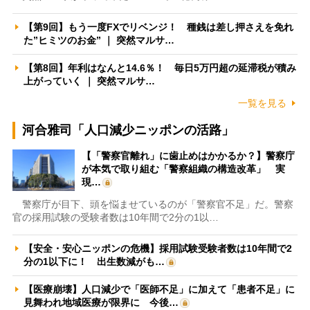
【第9回】もう一度FXでリベンジ！ 種銭は差し押さえを免れ
た”ヒミツのお金” ｜ 突然マルサ…
【第8回】年利はなんと14.6％！ 毎日5万円超の延滞税が積み
上がっていく ｜ 突然マルサ…
一覧を見る
河合雅司「人口減少ニッポンの活路」
【「警察官離れ」に歯止めはかかるか？】警察庁
が本気で取り組む「警察組織の構造改革」 実
現…
警察庁が目下、頭を悩ませているのが「警察官不足」だ。警察
官の採用試験の受験者数は10年間で2分の1以…
【安全・安心ニッポンの危機】採用試験受験者数は10年間で2
分の1以下に！ 出生数減がも…
【医療崩壊】人口減少で「医師不足」に加えて「患者不足」に
見舞われ地域医療が限界に 今後…