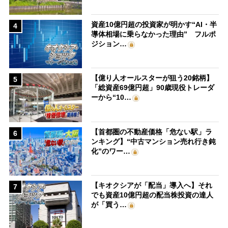
資産10億円超の投資家が明かす“AI・半
4
導体相場に乗らなかった理由” フルポ
ジション…
【億り人オールスターが狙う20銘柄】
5
「総資産69億円超」90歳現役トレーダ
ーから“10…
【首都圏の不動産価格「危ない駅」ラ
6
ンキング】“中古マンション売れ行き鈍
化”のワー…
【キオクシアが「配当」導入へ】それ
7
でも資産10億円超の配当株投資の達人
が「買う…