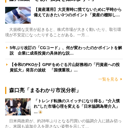
【資産運用】大災害時に慌てないために平時から
備えておきたい3つのポイント「資産の棚卸し…
大規模な災害が起きると、株式市場が大きく動いたり、取引環
境が不安定になったりすることがある。一方…
5年ぶり改訂の「CGコード」、何が変わったのかポイントを解
説 企業に成長投資の具体的な説…
【令和のPKOか】GPIFをめぐる片山財務相の「円資産への投
資拡大」発言の波紋 「国債重視」…
一覧を見る
森口亮「まるわかり市況分析」
「トレンド転換のスイッチになり得る」“介入慣
れ”した市場心理を変える「日米協調為替介入」
…
日米両政府が、約28年ぶりとなる円買いの協調介入に踏み切っ
た。米国も追加介入を辞さない姿勢を示して…