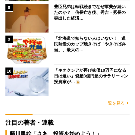
豊臣兄弟は転戦続きでなぜ軍費が続い
8
たのか？ 信長亡き後、秀吉・秀長の
突出した経済…
「北海道で知らない人はいない！」道
9
民熱愛のカップ焼きそば「やきそば弁
当」、最大の…
「キオクシアが再び株価10万円になる
10
日は遠い」資産3億円超のサラリーマン
投資家が…
一覧を見る
注目の著者・連載
藤川里絵「さあ、投資を始めよう！」