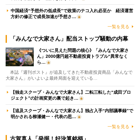
中国経済“予想外の低成長”で政策のテコ入れ必至か 経済運営
方針の修正で成長加速が予想さ…
一覧を見る
「みんなで大家さん」配当ストップ騒動の内幕
《ついに見えた問題の核心》「みんなで大家さ
ん」2000億円超不動産投資トラブル“異常なく
ら…
本誌『週刊ポスト』が追及してきた不動産投資商品「みんなで
大家さん」がいよいよ最終局面を迎えている…
【独走スクープ・みんなで大家さん】二転三転した“成田プロ
ジェクト”の計画変更の裏で起き…
【追及スクープ・みんなで大家さん】独占入手“内部議事録”で
明かされる柳瀬健一・代表の思…
一覧を見る
古賀真人「発掘！好決算銘柄」