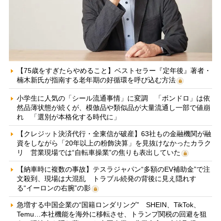
【75歳をすぎたらやめること】ベストセラー『定年後』著者・
楠木新氏が指南する老年期の好循環を呼び込む方法
小学生に人気の「シール流通事情」に変調 「ボンドロ」は依
然品薄状態が続くが、模倣品や類似品が大量流通し一部で値崩
れ 「選別が本格化する時代に」
【クレジット決済代行・全東信が破産】63社もの金融機関が融
資をしながら「20年以上の粉飾決算」を見抜けなかったカラク
リ 営業現場では“自転車操業”の焦りも表出していた
【納車時に複数の事故】テスラジャパン“多額のEV補助金”で注
文殺到、現場は大混乱 トラブル続発の背後に見え隠れす
る“イーロンの右腕”の影
急増する中国企業の“国籍ロンダリング” SHEIN、TikTok、
Temu…本社機能を海外に移転させ、トランプ関税の回避を狙