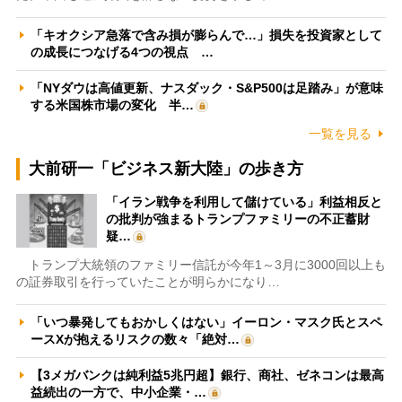
「キオクシア急落で含み損が膨らんで…」損失を投資家として
の成長につなげる4つの視点 …
「NYダウは高値更新、ナスダック・S&P500は足踏み」が意味
する米国株市場の変化 半…
一覧を見る
大前研一「ビジネス新大陸」の歩き方
「イラン戦争を利用して儲けている」利益相反と
の批判が強まるトランプファミリーの不正蓄財
疑…
トランプ大統領のファミリー信託が今年1～3月に3000回以上も
の証券取引を行っていたことが明らかになり…
「いつ暴発してもおかしくはない」イーロン・マスク氏とスペ
ースXが抱えるリスクの数々「絶対…
【3メガバンクは純利益5兆円超】銀行、商社、ゼネコンは最高
益続出の一方で、中小企業・…