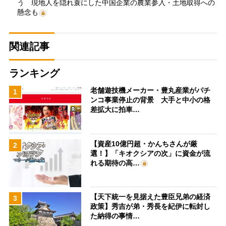
う 現地人を隠れ蓑にした中国企業の農業参入・土地取得への
懸念も
関連記事
ランキング
老舗遊技機メーカー・豊丸産業がパチ
1
ンコ事業停止の背景 大手と中小の格
差拡大に拍車…
【資産10億円超・かんちさんが厳
2
選！】「キオクシアの次」に資金が流
れる期待の高…
【天下統一を見据えた豊臣兄弟の経済
3
政策】秀吉が弟・秀長を紀伊に転封し
た納得の事情…