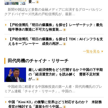
要…
新聞や雑誌など多数の金融メディアに出演するグローバルリン
クアドバイザーズ代表の戸松信博氏が、最新…
【戸松信博氏「明日の爆騰株」を探せ】レーザーテック：最先
端半導体の製造に不可欠な検査装…
【戸松信博氏「明日の爆騰株」を探せ】TDK：AIインフラを支
えるキープレーヤー 成長の再評…
一覧を見る
田代尚機のチャイナ・リサーチ
厳しい経済情勢をどう打開するか？中国の下半期
の「経済運営方針」を読み解く 需要不足対策
が…
中国経済に精通する中国株投資の第一人者・田代尚機氏のプレ
ミアム連載「チャイナ・リサーチ」。中国の…
中国「Kimi K3」の衝撃に世界はどう対応するのか？ 米財務
長官が検討する「蒸留を行う中国…