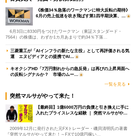
《株価34％急落のワークマンに特大反転の期待》
6月の売上低迷を吹き飛ばす第1四半期決算、…
6月3日に8330円をつけたワークマン（東証スタンダード・
7564）の株価は、わずか1カ月あまりで約34％下落…
三菱重工が「AIインフラの新たな主役」として再評価される気
運 エヌビディアとの提携でAI…
キオクシアHD「7万円割れからの急反発」は再びの上昇局面へ
の反転シグナルか？ 市場のムー…
一覧を見る
突然マルサがやって来た！
【最終回】1億6000万円の負債と引き換えに手に
入れたプライスレスな経験 ｜ 突然マルサがや…
2009年12月に発行された元FXトレーダー・磯貝清明氏の著書
『突然マルサがやって来た！～FXで10億円稼い…