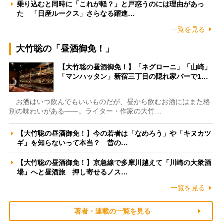
乗り込むと同時に「これが軽？」と戸惑うのには理由があっ
た 「日産ルークス」さらなる躍進…
一覧を見る
大竹聡の「昼酒御免！」
【大竹聡の昼酒御免！】「ネグローニ」「山崎」
「マンハッタン」新宿三丁目の隠れ家バーで1…
お酒はいつ飲んでもいいものだが、昼から飲むお酒にはまた格
別の味わいがある――。ライター・作家の大竹…
【大竹聡の昼酒御免！】今の若者は「なめろう」や「キヌカツ
ギ」を知らないって本当？ 昔の…
【大竹聡の昼酒御免！】京急線で多摩川越えて「川崎の大衆酒
場」へと昼酒旅 押し寄せるノス…
一覧を見る
著者・連載の一覧を見る