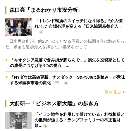
森口亮「まるわかり市況分析」
「トレンド転換のスイッチになり得る」“介入慣
れ”した市場心理を変える「日米協調為替介入」
…
日米両政府が、約28年ぶりとなる円買いの協調介入に踏み切っ
た。米国も追加介入を辞さない姿勢を示して…
「キオクシア急落で含み損が膨らんで…」損失を投資家として
の成長につなげる4つの視点 …
「NYダウは高値更新、ナスダック・S&P500は足踏み」が意味
する米国株市場の変化 半…
一覧を見る
大前研一「ビジネス新大陸」の歩き方
「イラン戦争を利用して儲けている」利益相反と
の批判が強まるトランプファミリーの不正蓄財
疑…