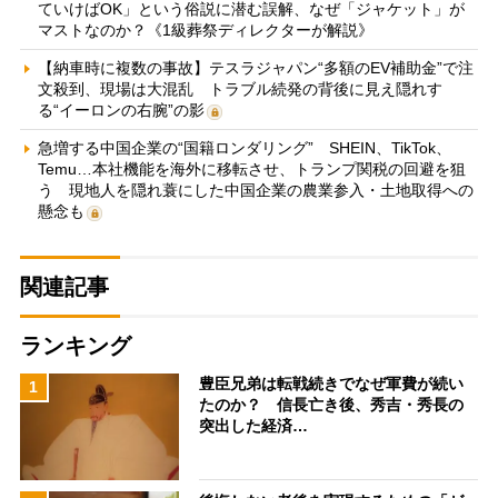
ていけばOK」という俗説に潜む誤解、なぜ「ジャケット」が
マストなのか？《1級葬祭ディレクターが解説》
【納車時に複数の事故】テスラジャパン“多額のEV補助金”で注
文殺到、現場は大混乱 トラブル続発の背後に見え隠れす
る“イーロンの右腕”の影
急増する中国企業の“国籍ロンダリング” SHEIN、TikTok、
Temu…本社機能を海外に移転させ、トランプ関税の回避を狙
う 現地人を隠れ蓑にした中国企業の農業参入・土地取得への
懸念も
関連記事
ランキング
豊臣兄弟は転戦続きでなぜ軍費が続い
1
たのか？ 信長亡き後、秀吉・秀長の
突出した経済…