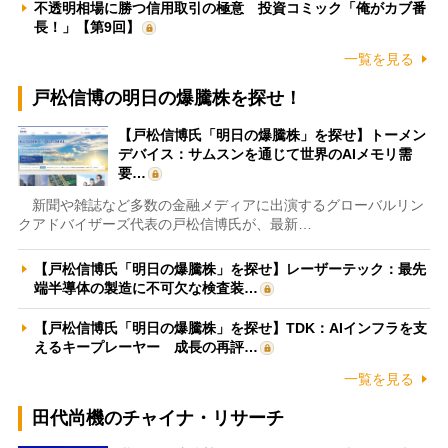
不透明相場に勝つ信用取引の極意 投資コミック「俺がカブ番
長！」【第9回】
一覧を見る
戸松信博の明日の爆騰株を探せ！
【戸松信博氏「明日の爆騰株」を探せ】トーメン
デバイス：サムスンを通じて世界のAIメモリ需
要…
新聞や雑誌など多数の金融メディアに出演するグローバルリン
クアドバイザーズ代表の戸松信博氏が、最新…
【戸松信博氏「明日の爆騰株」を探せ】レーザーテック：最先
端半導体の製造に不可欠な検査装…
【戸松信博氏「明日の爆騰株」を探せ】TDK：AIインフラを支
えるキープレーヤー 成長の再評…
一覧を見る
田代尚機のチャイナ・リサーチ