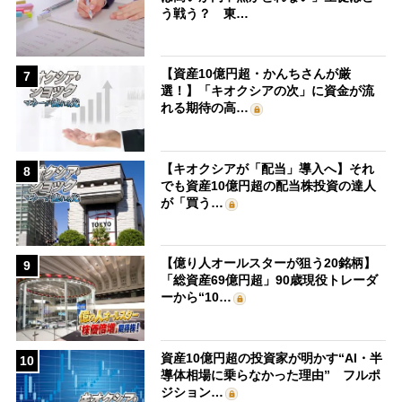
う戦う？ 東…
【資産10億円超・かんちさんが厳
7
選！】「キオクシアの次」に資金が流
れる期待の高…
【キオクシアが「配当」導入へ】それ
8
でも資産10億円超の配当株投資の達人
が「買う…
【億り人オールスターが狙う20銘柄】
9
「総資産69億円超」90歳現役トレーダ
ーから“10…
資産10億円超の投資家が明かす“AI・半
10
導体相場に乗らなかった理由” フルポ
ジション…