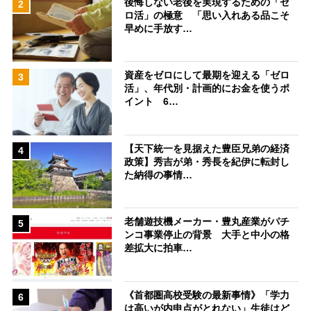
後悔しない老後を実現するための「ゼ
2
ロ活」の極意 「思い入れある品こそ
早めに手放す…
資産をゼロにして最期を迎える「ゼロ
3
活」、年代別・計画的にお金を使うポ
イント 6…
【天下統一を見据えた豊臣兄弟の経済
4
政策】秀吉が弟・秀長を紀伊に転封し
た納得の事情…
老舗遊技機メーカー・豊丸産業がパチ
5
ンコ事業停止の背景 大手と中小の格
差拡大に拍車…
《首都圏高校受験の最新事情》「学力
6
は高いが内申点がとれない」生徒はど