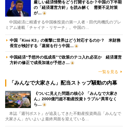
厳しい経済情勢をどう打開するか？中国の下半期
の「経済運営方針」を読み解く 需要不足対策
が…
中国経済に精通する中国株投資の第一人者・田代尚機氏のプレ
ミアム連載「チャイナ・リサーチ」。中国の…
中国「Kimi K3」の衝撃に世界はどう対応するのか？ 米財務
長官が検討する「蒸留を行う中国…
中国経済“予想外の低成長”で政策のテコ入れ必至か 経済運営
方針の修正で成長加速が予想さ…
一覧を見る
「みんなで大家さん」配当ストップ騒動の内幕
《ついに見えた問題の核心》「みんなで大家さ
ん」2000億円超不動産投資トラブル“異常なく
ら…
本誌『週刊ポスト』が追及してきた不動産投資商品「みんなで
大家さん」がいよいよ最終局面を迎えている…