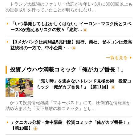
トランプ大統領のファミリー信託が今年1～3月に3000回以上も
の証券取引を行っていたことが明らかになり…
「いつ暴発してもおかしくはない」イーロン・マスク氏とスペ
ースXが抱えるリスクの数々「絶対…
【3メガバンクは純利益5兆円超】銀行、商社、ゼネコンは最高
益続出の一方で、中小企業・…
一覧を見る
投資ノウハウ満載コミック「俺がカブ番長！」
「売り時」を逃さないトレンド見極め術 投資コ
ミック「俺がカブ番長！」【第11回】
かつて投資情報雑誌「マネーポスト」にて、圧倒的な情報量が
詰め込まれた「天下無敵の株コミック」とし…
テクニカル分析・集中講義 投資コミック「俺がカブ番長！」
【第10回】