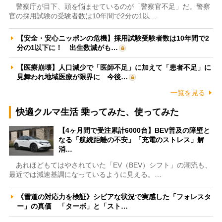
警察庁が目下、頭を悩ませているのが「警察官不足」だ。警察
官の採用試験の受験者数は10年間で2分の1以…
【安全・安心ニッポンの危機】採用試験受験者数は10年間で2
分の1以下に！ 出生数減がも…
【医療崩壊】人口減少で「医師不足」に加えて「患者不足」に
見舞われ地域医療が限界に 今後…
一覧を見る
快適クルマ生活 乗ってみた、使ってみた
【4ヶ月間で受注累計6000台】BEV普及の障壁と
なる「航続距離の不安」「充電のストレス」解
消…
あれほどもてはやされていた「EV（BEV）シフト」の潮流も、
最近では減速基調になっているように見える。…
《雪道の対応力を検証》シビアな状況で実感した「フォレスタ
ー」の真価 「ターボ」と「スト…