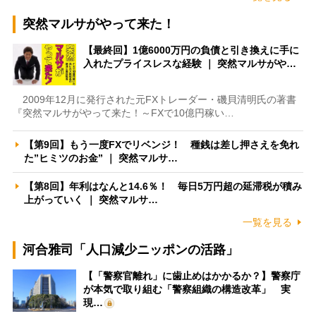
突然マルサがやって来た！
【最終回】1億6000万円の負債と引き換えに手に
入れたプライスレスな経験 ｜ 突然マルサがや…
2009年12月に発行された元FXトレーダー・磯貝清明氏の著書
『突然マルサがやって来た！～FXで10億円稼い…
【第9回】もう一度FXでリベンジ！ 種銭は差し押さえを免れ
た”ヒミツのお金” ｜ 突然マルサ…
【第8回】年利はなんと14.6％！ 毎日5万円超の延滞税が積み
上がっていく ｜ 突然マルサ…
一覧を見る
河合雅司「人口減少ニッポンの活路」
【「警察官離れ」に歯止めはかかるか？】警察庁
が本気で取り組む「警察組織の構造改革」 実
現…