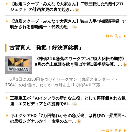
【独走スクープ・みんなで大家さん】二転三転した“成田プロ
ジェクト”の計画変更の裏で起き…
【追及スクープ・みんなで大家さん】独占入手“内部議事録”で
明かされる柳瀬健一・代表の思…
一覧を見る
古賀真人「発掘！好決算銘柄」
《株価34％急落のワークマンに特大反転の期待》
6月の売上低迷を吹き飛ばす第1四半期決算、…
6月3日に8330円をつけたワークマン（東証スタンダード・
7564）の株価は、わずか1カ月あまりで約34％下落…
三菱重工が「AIインフラの新たな主役」として再評価される気
運 エヌビディアとの提携でAI…
キオクシアHD「7万円割れからの急反発」は再びの上昇局面へ
の反転シグナルか？ 市場のムー…
一覧を見る