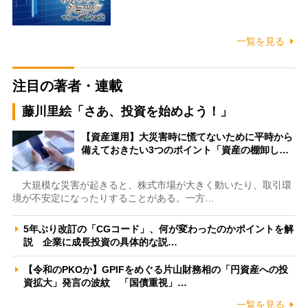
一覧を見る
注目の著者・連載
藤川里絵「さあ、投資を始めよう！」
【資産運用】大災害時に慌てないために平時から
備えておきたい3つのポイント「資産の棚卸し…
大規模な災害が起きると、株式市場が大きく動いたり、取引環
境が不安定になったりすることがある。一方…
5年ぶり改訂の「CGコード」、何が変わったのかポイントを解
説 企業に成長投資の具体的な説…
【令和のPKOか】GPIFをめぐる片山財務相の「円資産への投
資拡大」発言の波紋 「国債重視」…
一覧を見る