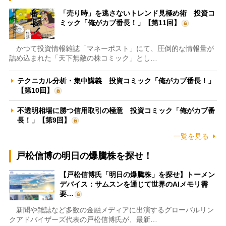
「売り時」を逃さないトレンド見極め術 投資コ
ミック「俺がカブ番長！」【第11回】
かつて投資情報雑誌「マネーポスト」にて、圧倒的な情報量が
詰め込まれた「天下無敵の株コミック」とし…
テクニカル分析・集中講義 投資コミック「俺がカブ番長！」
【第10回】
不透明相場に勝つ信用取引の極意 投資コミック「俺がカブ番
長！」【第9回】
一覧を見る
戸松信博の明日の爆騰株を探せ！
【戸松信博氏「明日の爆騰株」を探せ】トーメン
デバイス：サムスンを通じて世界のAIメモリ需
要…
新聞や雑誌など多数の金融メディアに出演するグローバルリン
クアドバイザーズ代表の戸松信博氏が、最新…