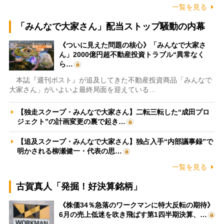
一覧を見る
「みんなで大家さん」配当ストップ騒動の内幕
《ついに見えた問題の核心》「みんなで大家さ
ん」2000億円超不動産投資トラブル“異常なく
ら…
本誌『週刊ポスト』が追及してきた不動産投資商品「みんなで
大家さん」がいよいよ最終局面を迎えている…
【独走スクープ・みんなで大家さん】二転三転した“成田プロ
ジェクト”の計画変更の裏で起き…
【追及スクープ・みんなで大家さん】独占入手“内部議事録”で
明かされる柳瀬健一・代表の思…
一覧を見る
古賀真人「発掘！好決算銘柄」
《株価34％急落のワークマンに特大反転の期待》
6月の売上低迷を吹き飛ばす第1四半期決算、…