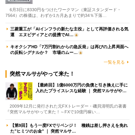
6月3日に8330円をつけたワークマン（東証スタンダード・
7564）の株価は、わずか1カ月あまりで約34％下落…
三菱重工が「AIインフラの新たな主役」として再評価される気
運 エヌビディアとの提携でAI…
キオクシアHD「7万円割れからの急反発」は再びの上昇局面へ
の反転シグナルか？ 市場のムー…
一覧を見る
突然マルサがやって来た！
【最終回】1億6000万円の負債と引き換えに手に
入れたプライスレスな経験 ｜ 突然マルサがや…
2009年12月に発行された元FXトレーダー・磯貝清明氏の著書
『突然マルサがやって来た！～FXで10億円稼い…
【第9回】もう一度FXでリベンジ！ 種銭は差し押さえを免れ
た”ヒミツのお金” ｜ 突然マルサ…