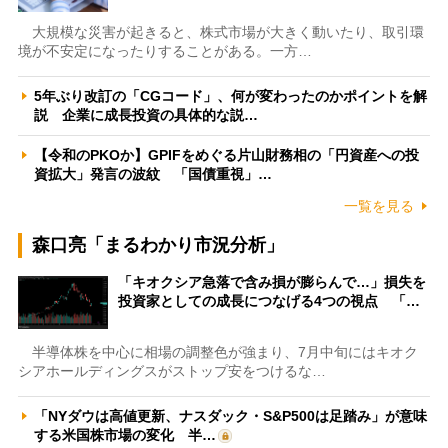
大規模な災害が起きると、株式市場が大きく動いたり、取引環
境が不安定になったりすることがある。一方…
5年ぶり改訂の「CGコード」、何が変わったのかポイントを解
説 企業に成長投資の具体的な説…
【令和のPKOか】GPIFをめぐる片山財務相の「円資産への投
資拡大」発言の波紋 「国債重視」…
一覧を見る
森口亮「まるわかり市況分析」
「キオクシア急落で含み損が膨らんで…」損失を
投資家としての成長につなげる4つの視点 「…
半導体株を中心に相場の調整色が強まり、7月中旬にはキオク
シアホールディングスがストップ安をつけるな…
「NYダウは高値更新、ナスダック・S&P500は足踏み」が意味
する米国株市場の変化 半…