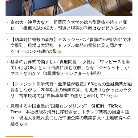
京都大・神戸大など、難関国立大学の総合型選抜が続々と廃
止 「推薦入試の拡大」報道と現実の乖離はなぜ起きるのか
【納車時に複数の事故】テスラジャパン“多額のEV補助金”で注
文殺到、現場は大混乱 トラブル続発の背後に見え隠れす
る“イーロンの右腕”の影
猛暑のお葬式で悩ましい“喪服問題” 女性は「ワンピースを着
ていけばOK」という俗説に潜む誤解、なぜ「ジャケット」が
マストなのか？《1級葬祭ディレクターが解説》
【クレジット決済代行・全東信が破産】63社もの金融機関が融
資をしながら「20年以上の粉飾決算」を見抜けなかったカラク
リ 営業現場では“自転車操業”の焦りも表出していた
急増する中国企業の“国籍ロンダリング” SHEIN、TikTok、
Temu…本社機能を海外に移転させ、トランプ関税の回避を狙
う 現地人を隠れ蓑にした中国企業の農業参入・土地取得への
懸念も