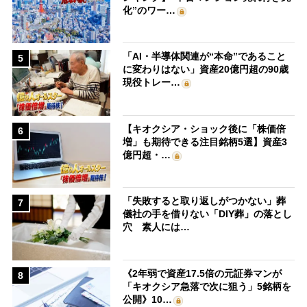
化”のワー…
「AI・半導体関連が“本命”であること
5
に変わりはない」資産20億円超の90歳
現役トレー…
【キオクシア・ショック後に「株価倍
6
増」も期待できる注目銘柄5選】資産3
億円超・…
「失敗すると取り返しがつかない」葬
7
儀社の手を借りない「DIY葬」の落とし
穴 素人には…
《2年弱で資産17.5倍の元証券マンが
8
「キオクシア急落で次に狙う」5銘柄を
公開》10…