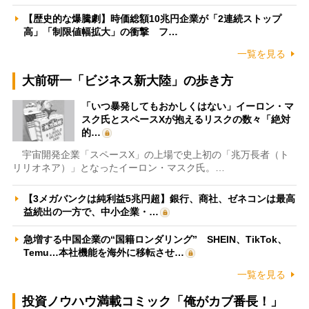
【歴史的な爆騰劇】時価総額10兆円企業が「2連続ストップ
高」「制限値幅拡大」の衝撃 フ…
一覧を見る
大前研一「ビジネス新大陸」の歩き方
「いつ暴発してもおかしくはない」イーロン・マ
スク氏とスペースXが抱えるリスクの数々「絶対
的…
宇宙開発企業「スペースX」の上場で史上初の「兆万長者（ト
リリオネア）」となったイーロン・マスク氏。…
【3メガバンクは純利益5兆円超】銀行、商社、ゼネコンは最高
益続出の一方で、中小企業・…
急増する中国企業の“国籍ロンダリング” SHEIN、TikTok、
Temu…本社機能を海外に移転させ…
一覧を見る
投資ノウハウ満載コミック「俺がカブ番長！」