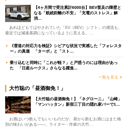
【4ヶ月間で受注累計6000台】BEV普及の障壁と
なる「航続距離の不安」「充電のストレス」解
消…
あれほどもてはやされていた「EV（BEV）シフト」の潮流も、
最近では減速基調になっているように見える。…
《雪道の対応力を検証》シビアな状況で実感した「フォレスタ
ー」の真価 「ターボ」と「スト…
乗り込むと同時に「これが軽？」と戸惑うのには理由があっ
た 「日産ルークス」さらなる躍進…
一覧を見る
大竹聡の「昼酒御免！」
【大竹聡の昼酒御免！】「ネグローニ」「山崎」
「マンハッタン」新宿三丁目の隠れ家バーで1…
お酒はいつ飲んでもいいものだが、昼から飲むお酒にはまた格
別の味わいがある――。ライター・作家の大竹…