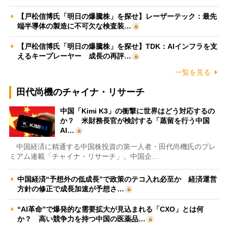
【戸松信博氏「明日の爆騰株」を探せ】レーザーテック：最先
端半導体の製造に不可欠な検査装…
【戸松信博氏「明日の爆騰株」を探せ】TDK：AIインフラを支
えるキープレーヤー 成長の再評…
一覧を見る
田代尚機のチャイナ・リサーチ
中国「Kimi K3」の衝撃に世界はどう対応するの
か？ 米財務長官が検討する「蒸留を行う中国
AI…
中国経済に精通する中国株投資の第一人者・田代尚機氏のプレ
ミアム連載「チャイナ・リサーチ」。中国企…
中国経済“予想外の低成長”で政策のテコ入れ必至か 経済運営
方針の修正で成長加速が予想さ…
“AI革命”で爆発的な需要拡大が見込まれる「CXO」とは何
か？ 高い競争力を持つ中国の医薬品…