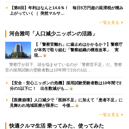
【第8回】年利はなんと14.6％！ 毎日5万円超の延滞税が積み
上がっていく ｜ 突然マルサ…
一覧を見る
河合雅司「人口減少ニッポンの活路」
【「警察官離れ」に歯止めはかかるか？】警察庁
が本気で取り組む「警察組織の構造改革」 実
現…
警察庁が目下、頭を悩ませているのが「警察官不足」だ。警察
官の採用試験の受験者数は10年間で2分の1以…
【安全・安心ニッポンの危機】採用試験受験者数は10年間で2
分の1以下に！ 出生数減がも…
【医療崩壊】人口減少で「医師不足」に加えて「患者不足」に
見舞われ地域医療が限界に 今後…
一覧を見る
快適クルマ生活 乗ってみた、使ってみた