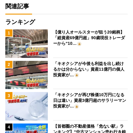
関連記事
ランキング
【億り人オールスターが狙う20銘柄】
1
「総資産69億円超」90歳現役トレーダ
ーから“10…
「キオクシアが今後も利益を出し続け
2
るかは分からない」資産11億円の個人
投資家が…
「キオクシアが再び株価10万円になる
3
日は遠い」資産3億円超のサラリーマン
投資家が…
【首都圏の不動産価格「危ない駅」ラ
4
ンキング】“中古マンション売れ行き鈍