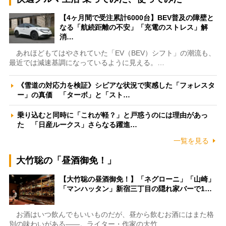
【4ヶ月間で受注累計6000台】BEV普及の障壁と
なる「航続距離の不安」「充電のストレス」解
消…
あれほどもてはやされていた「EV（BEV）シフト」の潮流も、
最近では減速基調になっているように見える。…
《雪道の対応力を検証》シビアな状況で実感した「フォレスタ
ー」の真価 「ターボ」と「スト…
乗り込むと同時に「これが軽？」と戸惑うのには理由があっ
た 「日産ルークス」さらなる躍進…
一覧を見る
大竹聡の「昼酒御免！」
【大竹聡の昼酒御免！】「ネグローニ」「山崎」
「マンハッタン」新宿三丁目の隠れ家バーで1…
お酒はいつ飲んでもいいものだが、昼から飲むお酒にはまた格
別の味わいがある――。ライター・作家の大竹…