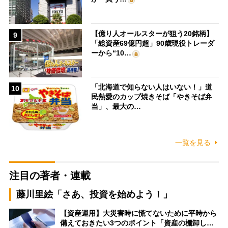
【億り人オールスターが狙う20銘柄】
9
「総資産69億円超」90歳現役トレーダ
ーから“10…
「北海道で知らない人はいない！」道
10
民熱愛のカップ焼きそば「やきそば弁
当」、最大の…
一覧を見る
注目の著者・連載
藤川里絵「さあ、投資を始めよう！」
【資産運用】大災害時に慌てないために平時から
備えておきたい3つのポイント「資産の棚卸し…