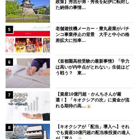
政策】秀吉が弟・秀長を紀伊に転封し
た納得の事情…
老舗遊技機メーカー・豊丸産業がパチ
5
ンコ事業停止の背景 大手と中小の格
差拡大に拍車…
《首都圏高校受験の最新事情》「学力
6
は高いが内申点がとれない」生徒はど
う戦う？ 東…
【資産10億円超・かんちさんが厳
7
選！】「キオクシアの次」に資金が流
れる期待の高…
【キオクシアが「配当」導入へ】それ
8
でも資産10億円超の配当株投資の達人
が「買う…