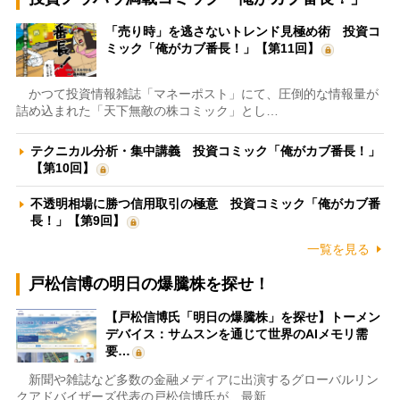
「売り時」を逃さないトレンド見極め術 投資コ
ミック「俺がカブ番長！」【第11回】
かつて投資情報雑誌「マネーポスト」にて、圧倒的な情報量が
詰め込まれた「天下無敵の株コミック」とし…
テクニカル分析・集中講義 投資コミック「俺がカブ番長！」
【第10回】
不透明相場に勝つ信用取引の極意 投資コミック「俺がカブ番
長！」【第9回】
一覧を見る
戸松信博の明日の爆騰株を探せ！
【戸松信博氏「明日の爆騰株」を探せ】トーメン
デバイス：サムスンを通じて世界のAIメモリ需
要…
新聞や雑誌など多数の金融メディアに出演するグローバルリン
クアドバイザーズ代表の戸松信博氏が、最新…