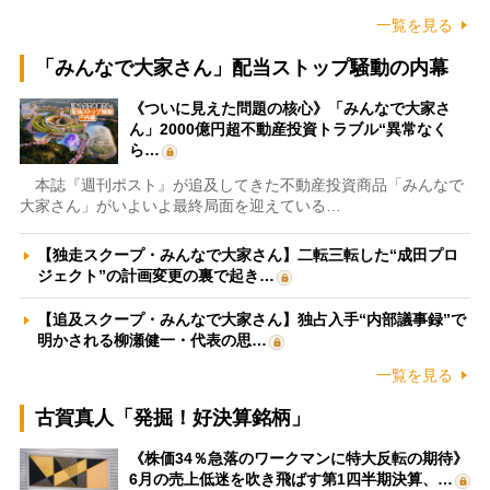
一覧を見る
「みんなで大家さん」配当ストップ騒動の内幕
《ついに見えた問題の核心》「みんなで大家さ
ん」2000億円超不動産投資トラブル“異常なく
ら…
本誌『週刊ポスト』が追及してきた不動産投資商品「みんなで
大家さん」がいよいよ最終局面を迎えている…
【独走スクープ・みんなで大家さん】二転三転した“成田プロ
ジェクト”の計画変更の裏で起き…
【追及スクープ・みんなで大家さん】独占入手“内部議事録”で
明かされる柳瀬健一・代表の思…
一覧を見る
古賀真人「発掘！好決算銘柄」
《株価34％急落のワークマンに特大反転の期待》
6月の売上低迷を吹き飛ばす第1四半期決算、…