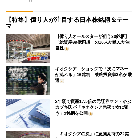
【特集】億り人が注目する日本株銘柄＆テー
マ
【億り人オールスターが狙う20銘柄】
「総資産69億円超」の10人が選んだ注
目株
キオクシア・ショックで「次にマネー
が流れる」16銘柄 凄腕投資家3名が厳
選
2年弱で資産17.5倍の元証券マン・かぶ
カブキ氏が「キオクシア急落で次に狙
う」5銘柄を公開
「キオクシアの次」に急騰期待の22銘