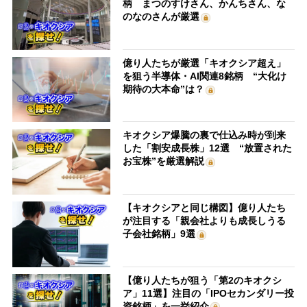
柄 まつのすけさん、かんちさん、な
のなのさんが厳選
億り人たちが厳選「キオクシア超え」
を狙う半導体・AI関連8銘柄 “大化け
期待の大本命”は？
キオクシア爆騰の裏で仕込み時が到来
した「割安成長株」12選 “放置された
お宝株”を厳選解説
【キオクシアと同じ構図】億り人たち
が注目する「親会社よりも成長しうる
子会社銘柄」9選
【億り人たちが狙う「第2のキオクシ
ア」11選】注目の「IPOセカンダリー投
資銘柄」を一挙紹介