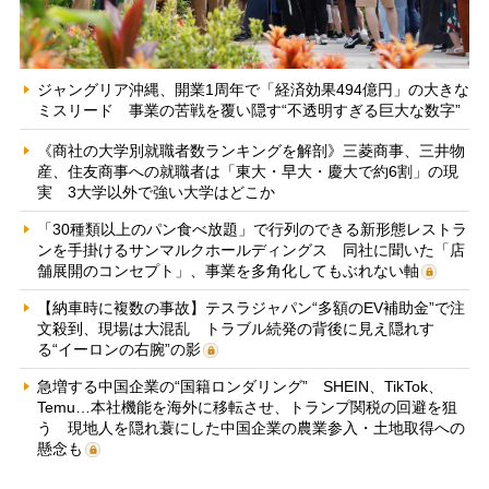
ジャングリア沖縄、開業1周年で「経済効果494億円」の大きな
ミスリード 事業の苦戦を覆い隠す“不透明すぎる巨大な数字”
《商社の大学別就職者数ランキングを解剖》三菱商事、三井物
産、住友商事への就職者は「東大・早大・慶大で約6割」の現
実 3大学以外で強い大学はどこか
「30種類以上のパン食べ放題」で行列のできる新形態レストラ
ンを手掛けるサンマルクホールディングス 同社に聞いた「店
舗展開のコンセプト」、事業を多角化してもぶれない軸
【納車時に複数の事故】テスラジャパン“多額のEV補助金”で注
文殺到、現場は大混乱 トラブル続発の背後に見え隠れす
る“イーロンの右腕”の影
急増する中国企業の“国籍ロンダリング” SHEIN、TikTok、
Temu…本社機能を海外に移転させ、トランプ関税の回避を狙
う 現地人を隠れ蓑にした中国企業の農業参入・土地取得への
懸念も