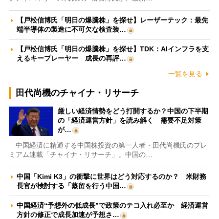
【戸松信博氏「明日の爆騰株」を探せ】レーザーテック：最先
端半導体の製造に不可欠な検査装…
【戸松信博氏「明日の爆騰株」を探せ】TDK：AIインフラを支
えるキープレーヤー 成長の再評…
一覧を見る
田代尚機のチャイナ・リサーチ
厳しい経済情勢をどう打開するか？中国の下半期
の「経済運営方針」を読み解く 需要不足対策
が…
中国経済に精通する中国株投資の第一人者・田代尚機氏のプレ
ミアム連載「チャイナ・リサーチ」。中国の…
中国「Kimi K3」の衝撃に世界はどう対応するのか？ 米財務
長官が検討する「蒸留を行う中国…
中国経済“予想外の低成長”で政策のテコ入れ必至か 経済運営
方針の修正で成長加速が予想さ…