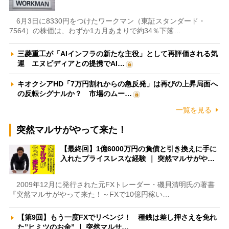
6月3日に8330円をつけたワークマン（東証スタンダード・
7564）の株価は、わずか1カ月あまりで約34％下落…
三菱重工が「AIインフラの新たな主役」として再評価される気
運 エヌビディアとの提携でAI…
キオクシアHD「7万円割れからの急反発」は再びの上昇局面へ
の反転シグナルか？ 市場のムー…
一覧を見る
突然マルサがやって来た！
【最終回】1億6000万円の負債と引き換えに手に
入れたプライスレスな経験 ｜ 突然マルサがや…
2009年12月に発行された元FXトレーダー・磯貝清明氏の著書
『突然マルサがやって来た！～FXで10億円稼い…
【第9回】もう一度FXでリベンジ！ 種銭は差し押さえを免れ
た”ヒミツのお金” ｜ 突然マルサ…