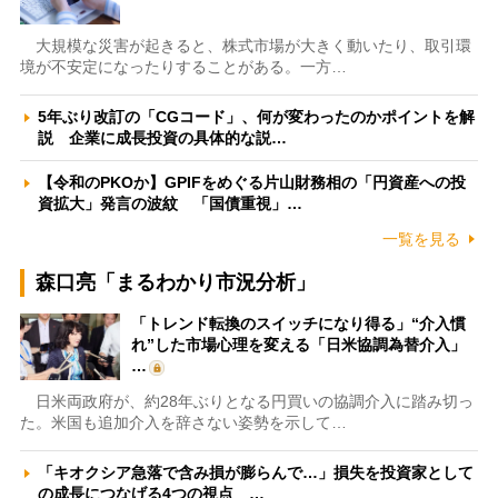
大規模な災害が起きると、株式市場が大きく動いたり、取引環
境が不安定になったりすることがある。一方…
5年ぶり改訂の「CGコード」、何が変わったのかポイントを解
説 企業に成長投資の具体的な説…
【令和のPKOか】GPIFをめぐる片山財務相の「円資産への投
資拡大」発言の波紋 「国債重視」…
一覧を見る
森口亮「まるわかり市況分析」
「トレンド転換のスイッチになり得る」“介入慣
れ”した市場心理を変える「日米協調為替介入」
…
日米両政府が、約28年ぶりとなる円買いの協調介入に踏み切っ
た。米国も追加介入を辞さない姿勢を示して…
「キオクシア急落で含み損が膨らんで…」損失を投資家として
の成長につなげる4つの視点 …