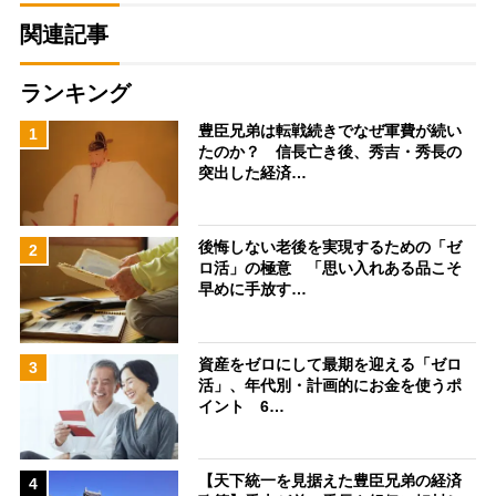
関連記事
ランキング
豊臣兄弟は転戦続きでなぜ軍費が続い
1
たのか？ 信長亡き後、秀吉・秀長の
突出した経済…
後悔しない老後を実現するための「ゼ
2
ロ活」の極意 「思い入れある品こそ
早めに手放す…
資産をゼロにして最期を迎える「ゼロ
3
活」、年代別・計画的にお金を使うポ
イント 6…
【天下統一を見据えた豊臣兄弟の経済
4