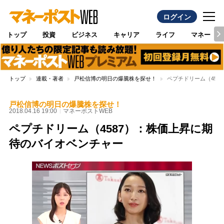
ログイン
トップ
投資
ビジネス
キャリア
ライフ
マネー
トップ
連載・著者
戸松信博の明日の爆騰株を探せ！
ペプチドリーム（458
戸松信博の明日の爆騰株を探せ！
2018.04.16 19:00
マネーポストWEB
ペプチドリーム（4587）：株価上昇に期
待のバイオベンチャー