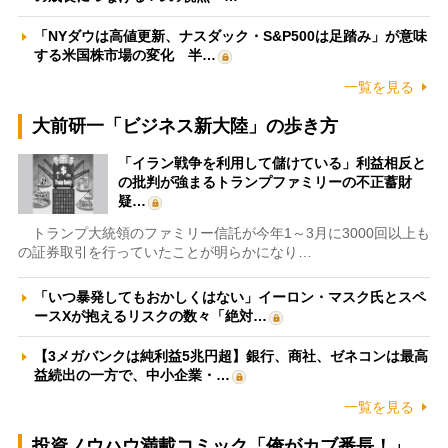
「NYダウは高値更新、ナスダック・S&P500は足踏み」が意味
する米国株市場の変化 半…
一覧を見る
大前研一「ビジネス新大陸」の歩き方
「イラン戦争を利用して儲けている」利益相反と
の批判が強まるトランプファミリーの不正蓄財
疑…
トランプ大統領のファミリー信託が今年1～3月に3000回以上も
の証券取引を行っていたことが明らかになり…
「いつ暴発してもおかしくはない」イーロン・マスク氏とスペ
ースXが抱えるリスクの数々「絶対…
【3メガバンクは純利益5兆円超】銀行、商社、ゼネコンは最高
益続出の一方で、中小企業・…
一覧を見る
投資ノウハウ満載コミック「俺がカブ番長！」