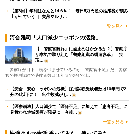
【第8回】年利はなんと14.6％！ 毎日5万円超の延滞税が積み
上がっていく ｜ 突然マルサ…
一覧を見る
河合雅司「人口減少ニッポンの活路」
【「警察官離れ」に歯止めはかかるか？】警察庁
が本気で取り組む「警察組織の構造改革」 実
現…
警察庁が目下、頭を悩ませているのが「警察官不足」だ。警察
官の採用試験の受験者数は10年間で2分の1以…
【安全・安心ニッポンの危機】採用試験受験者数は10年間で2
分の1以下に！ 出生数減がも…
【医療崩壊】人口減少で「医師不足」に加えて「患者不足」に
見舞われ地域医療が限界に 今後…
一覧を見る
快適クルマ生活 乗ってみた、使ってみた