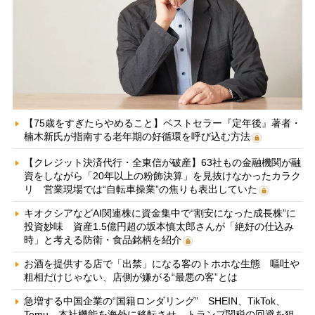
【75歳をすぎたらやめること】ベストセラー『定年後』著者・
楠木新氏が指南する老年期の好循環を呼び込む方法
【クレジット決済代行・全東信が破産】63社もの金融機関が融
資をしながら「20年以上の粉飾決算」を見抜けなかったカラク
リ 営業現場では“自転車操業”の焦りも表出していた
キオクシアなどAI関連株に資金集中で“割安になった成長株”に
投資妙味 資産1.5億円超の坂本慎太郎さんが「絶好の仕込み
時」と考える防衛・食品銘柄を紹介
お酒を提供する店で「出禁」になる客のトホホな生態 嘔吐や
粗相だけじゃない、店側が嫌がる“最悪の客”とは
急増する中国企業の“国籍ロンダリング” SHEIN、TikTok、
Temu…本社機能を海外に移転させ、トランプ関税の回避を狙