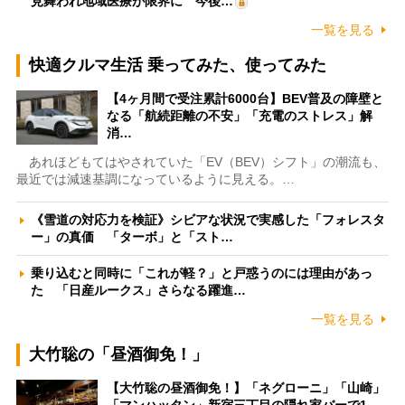
見舞われ地域医療が限界に 今後…
一覧を見る
快適クルマ生活 乗ってみた、使ってみた
【4ヶ月間で受注累計6000台】BEV普及の障壁と
なる「航続距離の不安」「充電のストレス」解
消…
あれほどもてはやされていた「EV（BEV）シフト」の潮流も、
最近では減速基調になっているように見える。…
《雪道の対応力を検証》シビアな状況で実感した「フォレスタ
ー」の真価 「ターボ」と「スト…
乗り込むと同時に「これが軽？」と戸惑うのには理由があっ
た 「日産ルークス」さらなる躍進…
一覧を見る
大竹聡の「昼酒御免！」
【大竹聡の昼酒御免！】「ネグローニ」「山崎」