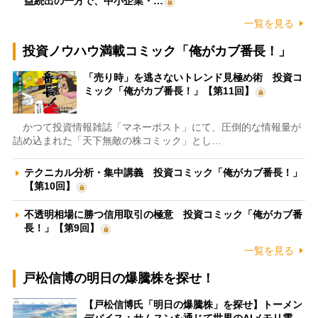
益続出の一方で、中小企業・…
一覧を見る
投資ノウハウ満載コミック「俺がカブ番長！」
「売り時」を逃さないトレンド見極め術 投資コ
ミック「俺がカブ番長！」【第11回】
かつて投資情報雑誌「マネーポスト」にて、圧倒的な情報量が
詰め込まれた「天下無敵の株コミック」とし…
テクニカル分析・集中講義 投資コミック「俺がカブ番長！」
【第10回】
不透明相場に勝つ信用取引の極意 投資コミック「俺がカブ番
長！」【第9回】
一覧を見る
戸松信博の明日の爆騰株を探せ！
【戸松信博氏「明日の爆騰株」を探せ】トーメン