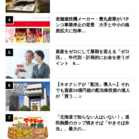
老舗遊技機メーカー・豊丸産業がパチ
4
ンコ事業停止の背景 大手と中小の格
差拡大に拍車…
資産をゼロにして最期を迎える「ゼロ
5
活」、年代別・計画的にお金を使うポ
イント 6…
【キオクシアが「配当」導入へ】それ
6
でも資産10億円超の配当株投資の達人
が「買う…
「北海道で知らない人はいない！」道
7
民熱愛のカップ焼きそば「やきそば弁
当」、最大の…