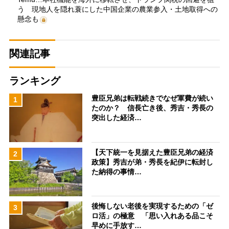
う 現地人を隠れ蓑にした中国企業の農業参入・土地取得への
懸念も
関連記事
ランキング
豊臣兄弟は転戦続きでなぜ軍費が続い
1
たのか？ 信長亡き後、秀吉・秀長の
突出した経済…
【天下統一を見据えた豊臣兄弟の経済
2
政策】秀吉が弟・秀長を紀伊に転封し
た納得の事情…
後悔しない老後を実現するための「ゼ
3
ロ活」の極意 「思い入れある品こそ
早めに手放す…