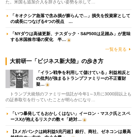
た。米国も追加介入を辞さない姿勢を示して…
「キオクシア急落で含み損が膨らんで…」損失を投資家として
の成長につなげる4つの視点 …
「NYダウは高値更新、ナスダック・S&P500は足踏み」が意味
する米国株市場の変化 半…
一覧を見る
大前研一「ビジネス新大陸」の歩き方
「イラン戦争を利用して儲けている」利益相反と
の批判が強まるトランプファミリーの不正蓄財
疑…
トランプ大統領のファミリー信託が今年1～3月に3000回以上も
の証券取引を行っていたことが明らかになり…
「いつ暴発してもおかしくはない」イーロン・マスク氏とスペ
ースXが抱えるリスクの数々「絶対…
【3メガバンクは純利益5兆円超】銀行、商社、ゼネコンは最高