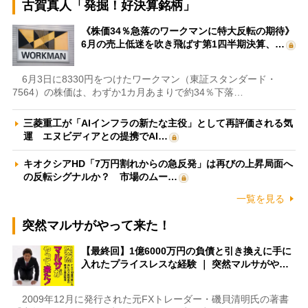
古賀真人「発掘！好決算銘柄」
《株価34％急落のワークマンに特大反転の期待》
6月の売上低迷を吹き飛ばす第1四半期決算、…
6月3日に8330円をつけたワークマン（東証スタンダード・
7564）の株価は、わずか1カ月あまりで約34％下落…
三菱重工が「AIインフラの新たな主役」として再評価される気
運 エヌビディアとの提携でAI…
キオクシアHD「7万円割れからの急反発」は再びの上昇局面へ
の反転シグナルか？ 市場のムー…
一覧を見る
突然マルサがやって来た！
【最終回】1億6000万円の負債と引き換えに手に
入れたプライスレスな経験 ｜ 突然マルサがや…
2009年12月に発行された元FXトレーダー・磯貝清明氏の著書