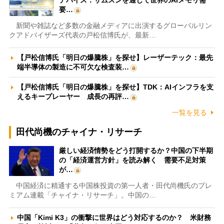
デバイス：サムスンを通じて世界のAIメモリ需
要…
新聞や雑誌など多数の金融メディアに出演するグローバルリン
クアドバイザーズ代表の戸松信博氏が、最新…
【戸松信博氏「明日の爆騰株」を探せ】レーザーテック：最先
端半導体の製造に不可欠な検査装…
【戸松信博氏「明日の爆騰株」を探せ】TDK：AIインフラを支
えるキープレーヤー 成長の再評…
一覧を見る
田代尚機のチャイナ・リサーチ
厳しい経済情勢をどう打開するか？中国の下半期
の「経済運営方針」を読み解く 需要不足対策
が…
中国経済に精通する中国株投資の第一人者・田代尚機氏のプレ
ミアム連載「チャイナ・リサーチ」。中国の…
中国「Kimi K3」の衝撃に世界はどう対応するのか？ 米財務