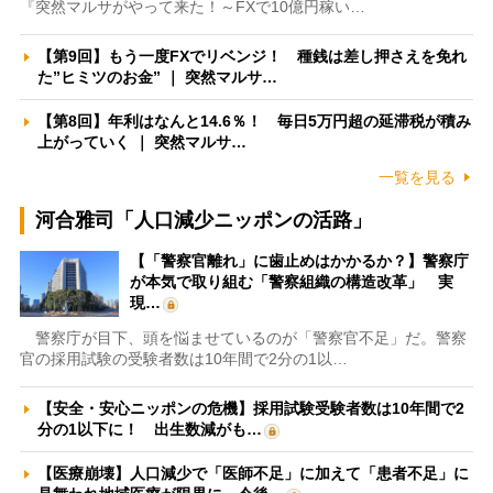
『突然マルサがやって来た！～FXで10億円稼い…
【第9回】もう一度FXでリベンジ！ 種銭は差し押さえを免れ
た”ヒミツのお金” ｜ 突然マルサ…
【第8回】年利はなんと14.6％！ 毎日5万円超の延滞税が積み
上がっていく ｜ 突然マルサ…
一覧を見る
河合雅司「人口減少ニッポンの活路」
【「警察官離れ」に歯止めはかかるか？】警察庁
が本気で取り組む「警察組織の構造改革」 実
現…
警察庁が目下、頭を悩ませているのが「警察官不足」だ。警察
官の採用試験の受験者数は10年間で2分の1以…
【安全・安心ニッポンの危機】採用試験受験者数は10年間で2
分の1以下に！ 出生数減がも…
【医療崩壊】人口減少で「医師不足」に加えて「患者不足」に