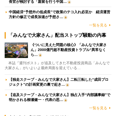
長官が検討する「蒸留を行う中国…
中国経済“予想外の低成長”で政策のテコ入れ必至か 経済運営
方針の修正で成長加速が予想さ…
一覧を見る
「みんなで大家さん」配当ストップ騒動の内幕
《ついに見えた問題の核心》「みんなで大家さ
ん」2000億円超不動産投資トラブル“異常なく
ら…
本誌『週刊ポスト』が追及してきた不動産投資商品「みんなで
大家さん」がいよいよ最終局面を迎えている…
【独走スクープ・みんなで大家さん】二転三転した“成田プロ
ジェクト”の計画変更の裏で起き…
【追及スクープ・みんなで大家さん】独占入手“内部議事録”で
明かされる柳瀬健一・代表の思…
一覧を見る