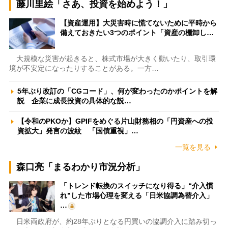
藤川里絵「さあ、投資を始めよう！」
【資産運用】大災害時に慌てないために平時から
備えておきたい3つのポイント「資産の棚卸し…
大規模な災害が起きると、株式市場が大きく動いたり、取引環
境が不安定になったりすることがある。一方…
5年ぶり改訂の「CGコード」、何が変わったのかポイントを解
説 企業に成長投資の具体的な説…
【令和のPKOか】GPIFをめぐる片山財務相の「円資産への投
資拡大」発言の波紋 「国債重視」…
一覧を見る
森口亮「まるわかり市況分析」
「トレンド転換のスイッチになり得る」“介入慣
れ”した市場心理を変える「日米協調為替介入」
…
日米両政府が、約28年ぶりとなる円買いの協調介入に踏み切っ