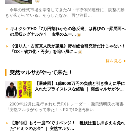
今年の株式市場を牽引してきたAI・半導体関連株に、調整の動
きが広がっている。そうしたなか、再び注目…
キオクシアHD「7万円割れからの急反発」は再びの上昇局面へ
の反転シグナルか？ 市場のムー…
《億り人・古賀真人氏が厳選》野村総合研究所だけじゃない！
「DX・省力化・円安」を追い風に…
一覧を見る
突然マルサがやって来た！
【最終回】1億6000万円の負債と引き換えに手に
入れたプライスレスな経験 ｜ 突然マルサがや…
2009年12月に発行された元FXトレーダー・磯貝清明氏の著書
『突然マルサがやって来た！～FXで10億円稼い…
【第9回】もう一度FXでリベンジ！ 種銭は差し押さえを免れ
た”ヒミツのお金” ｜ 突然マルサ…