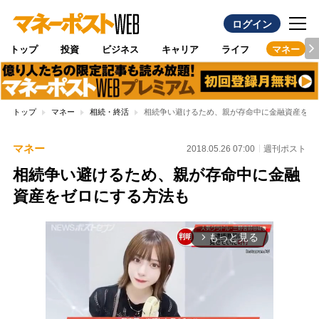
ログイン
トップ
投資
ビジネス
キャリア
ライフ
マネー
トップ
マネー
相続・終活
相続争い避けるため、親が存命中に金融資産をゼ
マネー
2018.05.26 07:00
週刊ポスト
相続争い避けるため、親が存命中に金融
資産をゼロにする方法も
もっと見る
arrow_forward_ios