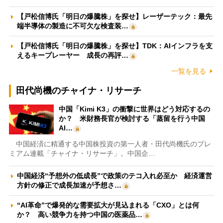
【戸松信博氏「明日の爆騰株」を探せ】レーザーテック：最先
端半導体の製造に不可欠な検査装…
【戸松信博氏「明日の爆騰株」を探せ】TDK：AIインフラを支
えるキープレーヤー 成長の再評…
一覧を見る
田代尚機のチャイナ・リサーチ
中国「Kimi K3」の衝撃に世界はどう対応するの
か？ 米財務長官が検討する「蒸留を行う中国
AI…
中国経済に精通する中国株投資の第一人者・田代尚機氏のプレ
ミアム連載「チャイナ・リサーチ」。中国企…
中国経済“予想外の低成長”で政策のテコ入れ必至か 経済運営
方針の修正で成長加速が予想さ…
“AI革命”で爆発的な需要拡大が見込まれる「CXO」とは何
か？ 高い競争力を持つ中国の医薬品…