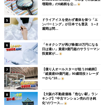
増期待」の5銘柄を公…
ドライアイスを使わず遺体を保つ「エ
5
ンバーミング」が日本でも普及 1～2
週間は問…
「キオクシアが再び株価10万円になる
6
日は遠い」資産3億円超のサラリーマン
投資家が…
【億り人オールスターが狙う20銘柄】
7
「総資産69億円超」90歳現役トレーダ
ーから“10…
【大阪の不動産価格「危ない駅」ラン
8
キング】“中古マンション売れ行き鈍
化”のワース…