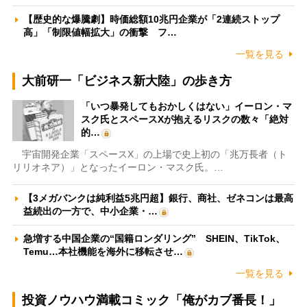
【歴史的な爆騰劇】時価総額10兆円企業が「2連続ストップ
高」「制限値幅拡大」の衝撃 フ…
一覧を見る
大前研一「ビジネス新大陸」の歩き方
「いつ暴発してもおかしくはない」イーロン・マ
スク氏とスペースXが抱えるリスクの数々「絶対
的…
宇宙開発企業「スペースX」の上場で史上初の「兆万長者（ト
リリオネア）」となったイーロン・マスク氏。…
【3メガバンクは純利益5兆円超】銀行、商社、ゼネコンは最高
益続出の一方で、中小企業・…
急増する中国企業の“国籍ロンダリング” SHEIN、TikTok、
Temu…本社機能を海外に移転させ…
一覧を見る
投資ノウハウ満載コミック「俺がカブ番長！」