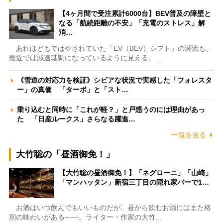
【4ヶ月間で受注累計6000台】BEV普及の障壁と
なる「航続距離の不安」「充電のストレス」解
消…
あれほどもてはやされていた「EV（BEV）シフト」の潮流も、
最近では減速基調になっているように見える。…
《雪道の対応力を検証》シビアな状況で実感した「フォレスタ
ー」の真価 「ターボ」と「スト…
乗り込むと同時に「これが軽？」と戸惑うのには理由があっ
た 「日産ルークス」さらなる躍進…
一覧を見る
大竹聡の「昼酒御免！」
【大竹聡の昼酒御免！】「ネグローニ」「山崎」
「マンハッタン」新宿三丁目の隠れ家バーで1…
お酒はいつ飲んでもいいものだが、昼から飲むお酒にはまた格
別の味わいがある――。ライター・作家の大竹…