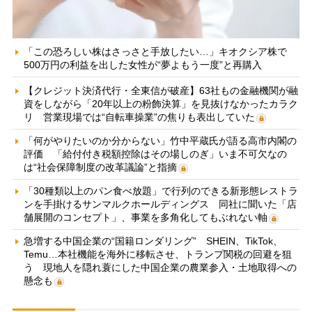
「この恐ろしい株はさっさと手放したい…」キオクシア株で
500万円の利益を出した女性が“夢よもう一度”と再購入
【クレジット決済代行・全東信が破産】63社もの金融機関が融
資をしながら「20年以上の粉飾決算」を見抜けなかったカラク
リ 営業現場では“自転車操業”の焦りも表出していた
「何がやりたいのか分からない」竹中平蔵氏が語る高市内閣の
評価 「給付付き税額控除はその場しのぎ」いま不可欠なの
は“社会保障制度の改革議論”と指摘
「30種類以上のパン食べ放題」で行列のできる新形態レストラ
ンを手掛けるサンマルクホールディングス 同社に聞いた「店
舗展開のコンセプト」、事業を多角化してもぶれない軸
急増する中国企業の“国籍ロンダリング” SHEIN、TikTok、
Temu…本社機能を海外に移転させ、トランプ関税の回避を狙
う 現地人を隠れ蓑にした中国企業の農業参入・土地取得への
懸念も