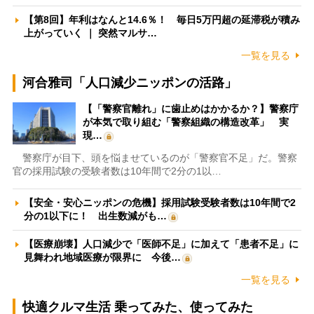
【第8回】年利はなんと14.6％！ 毎日5万円超の延滞税が積み
上がっていく ｜ 突然マルサ…
一覧を見る
河合雅司「人口減少ニッポンの活路」
【「警察官離れ」に歯止めはかかるか？】警察庁
が本気で取り組む「警察組織の構造改革」 実
現…
警察庁が目下、頭を悩ませているのが「警察官不足」だ。警察
官の採用試験の受験者数は10年間で2分の1以…
【安全・安心ニッポンの危機】採用試験受験者数は10年間で2
分の1以下に！ 出生数減がも…
【医療崩壊】人口減少で「医師不足」に加えて「患者不足」に
見舞われ地域医療が限界に 今後…
一覧を見る
快適クルマ生活 乗ってみた、使ってみた