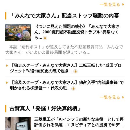
一覧を見る
「みんなで大家さん」配当ストップ騒動の内幕
《ついに見えた問題の核心》「みんなで大家さ
ん」2000億円超不動産投資トラブル“異常なく
ら…
本誌『週刊ポスト』が追及してきた不動産投資商品「みんなで
大家さん」がいよいよ最終局面を迎えている…
【独走スクープ・みんなで大家さん】二転三転した“成田プロ
ジェクト”の計画変更の裏で起き…
【追及スクープ・みんなで大家さん】独占入手“内部議事録”で
明かされる柳瀬健一・代表の思…
一覧を見る
古賀真人「発掘！好決算銘柄」
三菱重工が「AIインフラの新たな主役」として再
評価される気運 エヌビディアとの提携でAIデ…