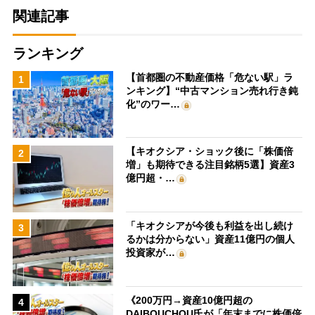
関連記事
ランキング
【首都圏の不動産価格「危ない駅」ラ
1
ンキング】“中古マンション売れ行き鈍
化”のワー…
【キオクシア・ショック後に「株価倍
2
増」も期待できる注目銘柄5選】資産3
億円超・…
「キオクシアが今後も利益を出し続け
3
るかは分からない」資産11億円の個人
投資家が…
《200万円→資産10億円超の
4
DAIBOUCHOU氏が「年末までに株価倍