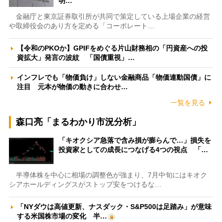
明…
金融庁と東京証券取引所が共同で策定している上場企業の経営
や取締役会のあり方を定める「コーポレート…
【令和のPKOか】GPIFをめぐる片山財務相の「円資産への投
資拡大」発言の波紋 「国債重視」…
インフレでも「物価負け」しない金融商品「物価連動国債」に
注目 元本が物価の動きに合わせ…
一覧を見る
森口亮「まるわかり市況分析」
「キオクシア急落で含み損が膨らんで…」損失を
投資家としての成長につなげる4つの視点 「…
半導体株を中心に相場の調整色が強まり、7月中旬にはキオク
シアホールディングスがストップ安をつけるな…
「NYダウは高値更新、ナスダック・S&P500は足踏み」が意味
する米国株市場の変化 半…