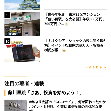
【世帯年収別・東京23区マンション
9
「狙い目駅」を大公開】年収500万円、
700万円で…
【キオクシア・ショックの後に狙う5銘
10
柄】イベント投資家の億り人・羽根英
樹氏が厳…
一覧を見る
注目の著者・連載
藤川里絵「さあ、投資を始めよう！」
5年ぶり改訂の「CGコード」、何が変わったのか
ポイントを解説 企業に成長投資の具体的な説