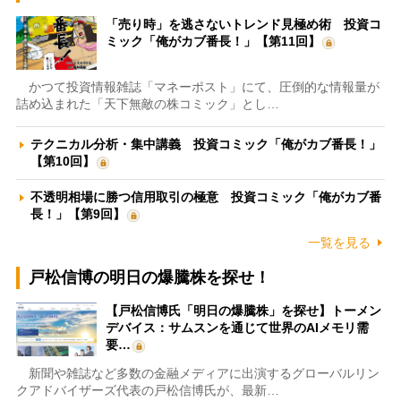
「売り時」を逃さないトレンド見極め術 投資コ
ミック「俺がカブ番長！」【第11回】
かつて投資情報雑誌「マネーポスト」にて、圧倒的な情報量が
詰め込まれた「天下無敵の株コミック」とし…
テクニカル分析・集中講義 投資コミック「俺がカブ番長！」
【第10回】
不透明相場に勝つ信用取引の極意 投資コミック「俺がカブ番
長！」【第9回】
一覧を見る
戸松信博の明日の爆騰株を探せ！
【戸松信博氏「明日の爆騰株」を探せ】トーメン
デバイス：サムスンを通じて世界のAIメモリ需
要…
新聞や雑誌など多数の金融メディアに出演するグローバルリン
クアドバイザーズ代表の戸松信博氏が、最新…