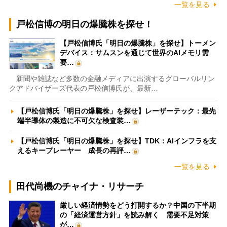
一覧を見る
戸松信博の明日の爆騰株を探せ！
【戸松信博氏「明日の爆騰株」を探せ】トーメン
デバイス：サムスンを通じて世界のAIメモリ需
要…
新聞や雑誌など多数の金融メディアに出演するグローバルリン
クアドバイザーズ代表の戸松信博氏が、最新…
【戸松信博氏「明日の爆騰株」を探せ】レーザーテック：最先
端半導体の製造に不可欠な検査装…
【戸松信博氏「明日の爆騰株」を探せ】TDK：AIインフラを支
えるキープレーヤー 成長の再評…
一覧を見る
田代尚機のチャイナ・リサーチ
厳しい経済情勢をどう打開するか？中国の下半期
の「経済運営方針」を読み解く 需要不足対策
が…