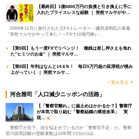
【最終回】1億6000万円の負債と引き換えに手に
入れたプライスレスな経験 ｜ 突然マルサがや…
2009年12月に発行された元FXトレーダー・磯貝清明氏の著書
『突然マルサがやって来た！～FXで10億円稼い…
【第9回】もう一度FXでリベンジ！ 種銭は差し押さえを免れ
た”ヒミツのお金” ｜ 突然マルサ…
【第8回】年利はなんと14.6％！ 毎日5万円超の延滞税が積み
上がっていく ｜ 突然マルサ…
一覧を見る
河合雅司「人口減少ニッポンの活路」
【「警察官離れ」に歯止めはかかるか？】警察庁
が本気で取り組む「警察組織の構造改革」 実
現…
警察庁が目下、頭を悩ませているのが「警察官不足」だ。警察
官の採用試験の受験者数は10年間で2分の1以…