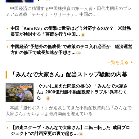
中国経済に精通する中国株投資の第一人者・田代尚機氏のプレ
ミアム連載「チャイナ・リサーチ」。中国の…
中国「Kimi K3」の衝撃に世界はどう対応するのか？ 米財務
長官が検討する「蒸留を行う中国…
中国経済“予想外の低成長”で政策のテコ入れ必至か 経済運営
方針の修正で成長加速が予想さ…
一覧を見る
「みんなで大家さん」配当ストップ騒動の内幕
《ついに見えた問題の核心》「みんなで大家さ
ん」2000億円超不動産投資トラブル“異常なく
ら…
本誌『週刊ポスト』が追及してきた不動産投資商品「みんなで
大家さん」がいよいよ最終局面を迎えている…
【独走スクープ・みんなで大家さん】二転三転した“成田プロ
ジェクト”の計画変更の裏で起き…