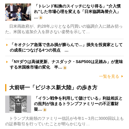
「トレンド転換のスイッチになり得る」“介入慣
れ”した市場心理を変える「日米協調為替介入」
…
日米両政府が、約28年ぶりとなる円買いの協調介入に踏み切っ
た。米国も追加介入を辞さない姿勢を示して…
「キオクシア急落で含み損が膨らんで…」損失を投資家として
の成長につなげる4つの視点 …
「NYダウは高値更新、ナスダック・S&P500は足踏み」が意味
する米国株市場の変化 半…
一覧を見る
大前研一「ビジネス新大陸」の歩き方
「イラン戦争を利用して儲けている」利益相反と
の批判が強まるトランプファミリーの不正蓄財
疑…
トランプ大統領のファミリー信託が今年1～3月に3000回以上も
の証券取引を行っていたことが明らかになり…