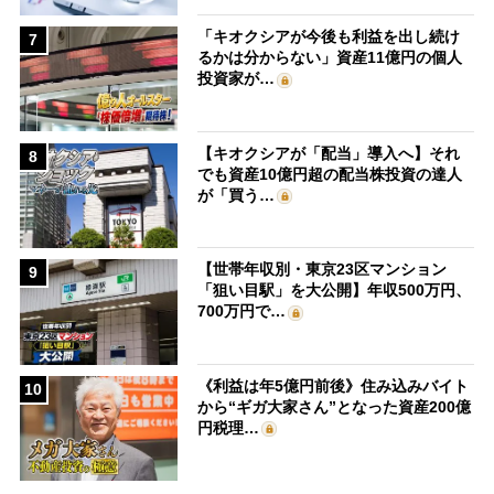
「キオクシアが今後も利益を出し続け
7
るかは分からない」資産11億円の個人
投資家が…
【キオクシアが「配当」導入へ】それ
8
でも資産10億円超の配当株投資の達人
が「買う…
【世帯年収別・東京23区マンション
9
「狙い目駅」を大公開】年収500万円、
700万円で…
《利益は年5億円前後》住み込みバイト
10
から“ギガ大家さん”となった資産200億
円税理…