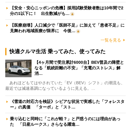
【安全・安心ニッポンの危機】採用試験受験者数は10年間で2
分の1以下に！ 出生数減がも…
【医療崩壊】人口減少で「医師不足」に加えて「患者不足」に
見舞われ地域医療が限界に 今後…
一覧を見る
快適クルマ生活 乗ってみた、使ってみた
【4ヶ月間で受注累計6000台】BEV普及の障壁と
なる「航続距離の不安」「充電のストレス」解
消…
あれほどもてはやされていた「EV（BEV）シフト」の潮流も、
最近では減速基調になっているように見える。…
《雪道の対応力を検証》シビアな状況で実感した「フォレスタ
ー」の真価 「ターボ」と「スト…
乗り込むと同時に「これが軽？」と戸惑うのには理由があっ
た 「日産ルークス」さらなる躍進…