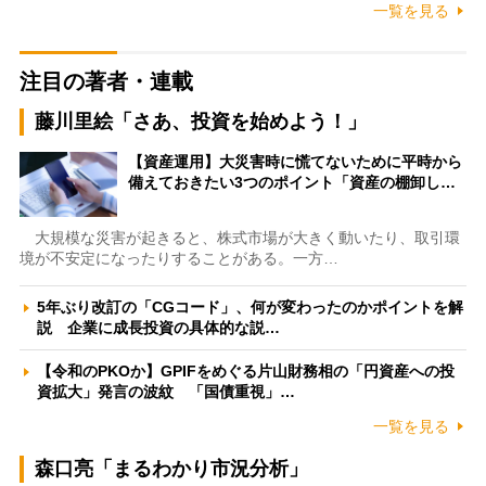
一覧を見る
注目の著者・連載
藤川里絵「さあ、投資を始めよう！」
【資産運用】大災害時に慌てないために平時から
備えておきたい3つのポイント「資産の棚卸し…
大規模な災害が起きると、株式市場が大きく動いたり、取引環
境が不安定になったりすることがある。一方…
5年ぶり改訂の「CGコード」、何が変わったのかポイントを解
説 企業に成長投資の具体的な説…
【令和のPKOか】GPIFをめぐる片山財務相の「円資産への投
資拡大」発言の波紋 「国債重視」…
一覧を見る
森口亮「まるわかり市況分析」