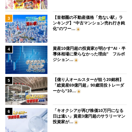
【首都圏の不動産価格「危ない駅」ラ
3
ンキング】“中古マンション売れ行き鈍
化”のワー…
資産10億円超の投資家が明かす“AI・半
4
導体相場に乗らなかった理由” フルポ
ジション…
【億り人オールスターが狙う20銘柄】
5
「総資産69億円超」90歳現役トレーダ
ーから“10…
「キオクシアが再び株価10万円になる
6
日は遠い」資産3億円超のサラリーマン
投資家が…