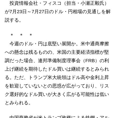
投資情報会社・フィスコ（担当・小瀬正毅氏）
が7月23日～7月27日のドル・円相場の見通しを解
説する。
＊ ＊ ＊
今週のドル・円は底堅い展開か。米中通商摩擦
への懸念は残るものの、米国の主要経済指標が堅
調だった場合、連邦準備制度理事会（FRB）の利
上げ継続を期待したドル買いは継続するとみられ
る。ただ、トランプ米大統領はドル高や金利上昇
を歓迎していないとの思惑が広がっており、リス
ク選好的なドル買いが大きく広がる可能性は低い
とみられる。
中国商務省が米トランプ政権による鉄鋼・アル