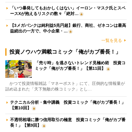
「いつ暴発してもおかしくはない」イーロン・マスク氏とスペ
ースXが抱えるリスクの数々「絶対…
【3メガバンクは純利益5兆円超】銀行、商社、ゼネコンは最高
益続出の一方で、中小企業・…
一覧を見る
投資ノウハウ満載コミック「俺がカブ番長！」
「売り時」を逃さないトレンド見極め術 投資コ
ミック「俺がカブ番長！」【第11回】
かつて投資情報雑誌「マネーポスト」にて、圧倒的な情報量が
詰め込まれた「天下無敵の株コミック」とし…
テクニカル分析・集中講義 投資コミック「俺がカブ番長！」
【第10回】
不透明相場に勝つ信用取引の極意 投資コミック「俺がカブ番
長！」【第9回】