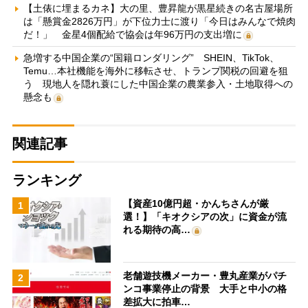
【土俵に埋まるカネ】大の里、豊昇龍が黒星続きの名古屋場所
は「懸賞金2826万円」が下位力士に渡り「今日はみんなで焼肉
だ！」 金星4個配給で協会は年96万円の支出増に
急増する中国企業の“国籍ロンダリング” SHEIN、TikTok、
Temu…本社機能を海外に移転させ、トランプ関税の回避を狙
う 現地人を隠れ蓑にした中国企業の農業参入・土地取得への
懸念も
関連記事
ランキング
【資産10億円超・かんちさんが厳
1
選！】「キオクシアの次」に資金が流
れる期待の高…
老舗遊技機メーカー・豊丸産業がパチ
2
ンコ事業停止の背景 大手と中小の格
差拡大に拍車…