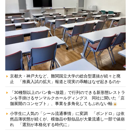
京都大・神戸大など、難関国立大学の総合型選抜が続々と廃
止 「推薦入試の拡大」報道と現実の乖離はなぜ起きるのか
「30種類以上のパン食べ放題」で行列のできる新形態レストラ
ンを手掛けるサンマルクホールディングス 同社に聞いた「店
舗展開のコンセプト」、事業を多角化してもぶれない軸
小学生に人気の「シール流通事情」に変調 「ボンドロ」は依
然品薄状態が続くが、模倣品や類似品が大量流通し一部で値崩
れ 「選別が本格化する時代に」