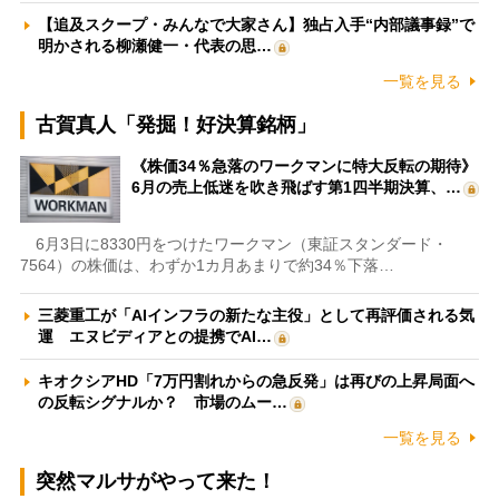
【追及スクープ・みんなで大家さん】独占入手“内部議事録”で
明かされる柳瀬健一・代表の思…
一覧を見る
古賀真人「発掘！好決算銘柄」
《株価34％急落のワークマンに特大反転の期待》
6月の売上低迷を吹き飛ばす第1四半期決算、…
6月3日に8330円をつけたワークマン（東証スタンダード・
7564）の株価は、わずか1カ月あまりで約34％下落…
三菱重工が「AIインフラの新たな主役」として再評価される気
運 エヌビディアとの提携でAI…
キオクシアHD「7万円割れからの急反発」は再びの上昇局面へ
の反転シグナルか？ 市場のムー…
一覧を見る
突然マルサがやって来た！