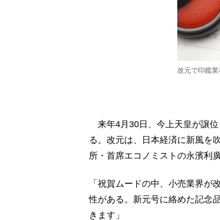
改元で印鑑業
来年4月30日、今上天皇が譲
る。改元は、日本経済に新風を
所・首席エコノミストの永濱利
「祝賀ムードの中、小売業界が
性がある。新元号に絡めた記念
きます」