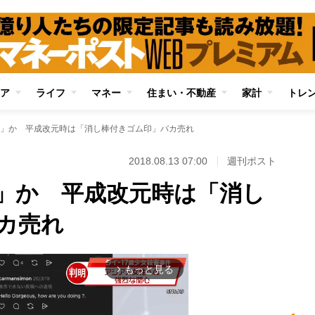
ア
ライフ
マネー
住まい・不動産
家計
トレ
」か 平成改元時は「消し棒付きゴム印」バカ売れ
2018.08.13 07:00
週刊ポスト
」か 平成改元時は「消し
カ売れ
もっと見る
arrow_forward_ios