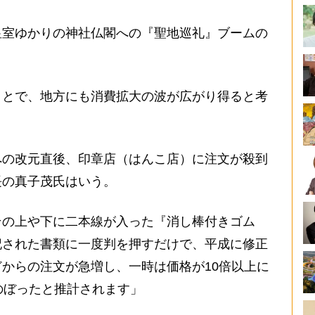
室ゆかりの神社仏閣への『聖地巡礼』ブームの
ことで、地方にも消費拡大の波が広がり得ると考
の改元直後、印章店（はんこ店）に注文が殺到
長の真子茂氏はいう。
その上や下に二本線が入った『消し棒付きゴム
記された書類に一度判を押すだけで、平成に修正
からの注文が急増し、一時は価格が10倍以上に
のぼったと推計されます」