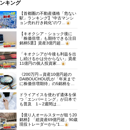
ンキング
【首都圏の不動産価格「危ない
駅」ランキング】“中古マンシ
ョン売れ行き鈍化”のワ…
【キオクシア・ショック後に
「株価倍増」も期待できる注目
銘柄5選】資産3億円超…
「キオクシアが今後も利益を出
し続けるかは分からない」資産
11億円の個人投資家…
《200万円→資産10億円超の
DAIBOUCHOU氏が「年末まで
に株価倍増期待」の5銘柄を…
ドライアイスを使わず遺体を保
つ「エンバーミング」が日本で
も普及 1～2週間は…
【億り人オールスターが狙う20
銘柄】「総資産69億円超」90歳
現役トレーダーから“1…