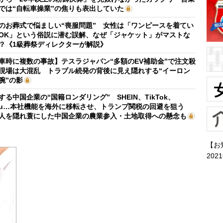
では“自転車操業”の焦りも表出していた
のお葬式で悩ましい“喪服問題” 女性は「ワンピースを着てい
OK」という俗説に潜む誤解、なぜ「ジャケット」がマストな
？《1級葬祭ディレクターが解説》
車時に複数の事故】テスラジャパン“多額のEV補助金”で注文殺
現場は大混乱 トラブル続発の背後に見え隠れする“イーロン
腕”の影
する中国企業の“国籍ロンダリング” SHEIN、TikTok、
mu…本社機能を海外に移転させ、トランプ関税の回避を狙う
人を隠れ蓑にした中国企業の農業参入・土地取得への懸念も
【お
202