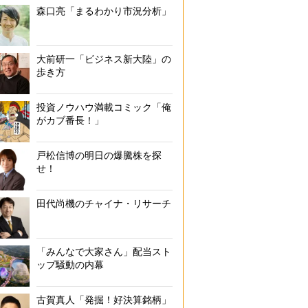
森口亮「まるわかり市況分析」
大前研一「ビジネス新大陸」の
歩き方
投資ノウハウ満載コミック「俺
がカブ番長！」
戸松信博の明日の爆騰株を探
せ！
田代尚機のチャイナ・リサーチ
「みんなで大家さん」配当スト
ップ騒動の内幕
古賀真人「発掘！好決算銘柄」