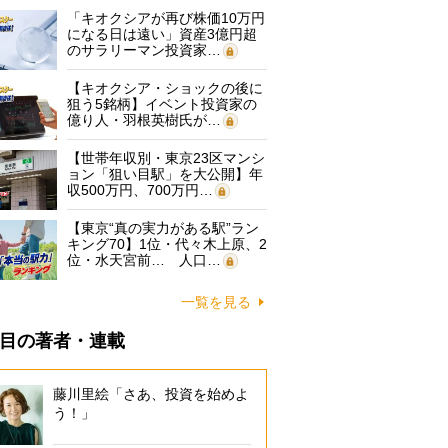
「キオクシアが再び株価10万円
になる日は遠い」資産3億円超
のサラリーマン投資家…
【キオクシア・ショックの後に
狙う5銘柄】イベント投資家の
億り人・羽根英樹氏が…
【世帯年収別・東京23区マンシ
ョン「狙い目駅」を大公開】年
収500万円、700万円…
【東京“真の実力がある駅”ラン
キング70】1位・代々木上原、2
位・水天宮前… 人口…
一覧を見る
目の著者・連載
藤川里絵「さあ、投資を始めよ
う！」