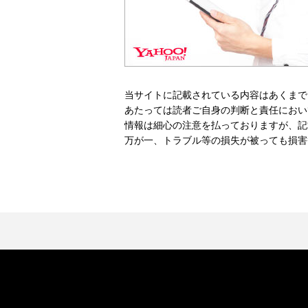
当サイトに記載されている内容はあくまで
あたっては読者ご自身の判断と責任におい
情報は細心の注意を払っておりますが、記
万が一、トラブル等の損失が被っても損害