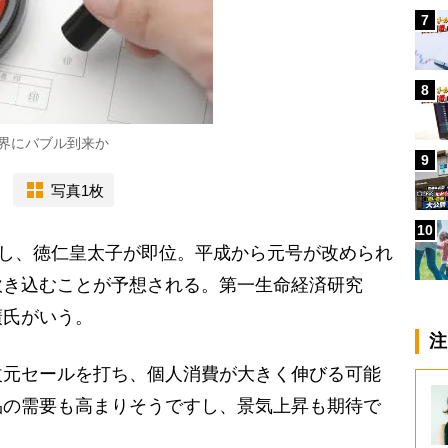
7
8
界にバブル到来か
9
写真1枚
10
位し、徳仁皇太子が即位。平成から元号が改められ
吹き込むことが予想される。第一生命経済研究
廣氏がいう。
注
改元セールを打ち、個人消費が大きく伸びる可能
品の需要も高まりそうですし、景気上昇も期待で