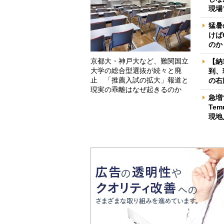
現場
猛暑
けば
のか
京都大・神戸大など、難関国立
【納
大学の総合型選抜が続々と廃
到、
止 「推薦入試の拡大」報道と
の右
現実の乖離はなぜ起きるのか
急増
Te
現地