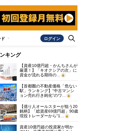
ンド
ログイン
ンキング
【資産10億円超・かんちさんが
厳選！】「キオクシアの次」に
資金が流れる期待の…
【首都圏の不動産価格「危ない
駅」ランキング】“中古マンシ
ョン売れ行き鈍化”のワ…
【億り人オールスターが狙う20
銘柄】「総資産69億円超」90歳
現役トレーダーから“1…
資産10億円超の投資家が明か