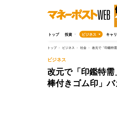
トップ
投資
ビジネス
キャリ
トップ
ビジネス
社会
改元で「印鑑特需
ビジネス
改元で「印鑑特需
棒付きゴム印」バ
/
Unmute