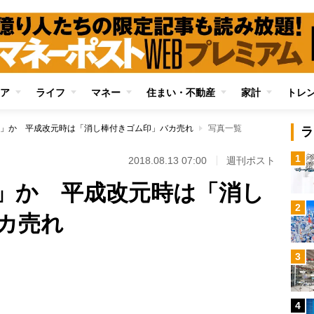
ア
ライフ
マネー
住まい・不動産
家計
トレ
」か 平成改元時は「消し棒付きゴム印」バカ売れ
写真一覧
ラ
1
2018.08.13 07:00
週刊ポスト
」か 平成改元時は「消し
2
カ売れ
3
Loaded
:
87.91%
4