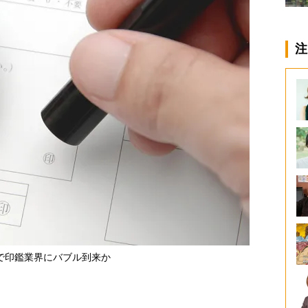
注
で印鑑業界にバブル到来か