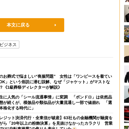
本文に戻る
ビジネス
のお葬式で悩ましい“喪服問題” 女性は「ワンピースを着てい
OK」という俗説に潜む誤解、なぜ「ジャケット」がマストな
？《1級葬祭ディレクターが解説》
生に人気の「シール流通事情」に変調 「ボンドロ」は依然品
態が続くが、模倣品や類似品が大量流通し一部で値崩れ 「選
本格化する時代に」
レジット決済代行・全東信が破産】63社もの金融機関が融資を
がら「20年以上の粉飾決算」を見抜けなかったカラクリ 営業
では“自転車操業”の焦りも表出していた