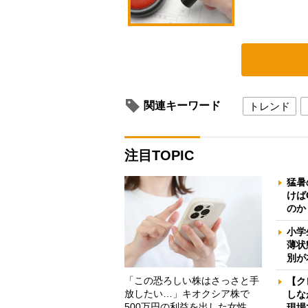
関連キーワード
トレンド
注目TOPIC
猛暑
けば
のか
小学
薄状
別が
「この恐ろしい株はさっさと手
【ク
放したい…」キオクシア株で
しな
500万円の利益を出した女性
現場