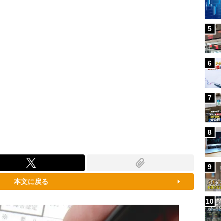
5
6
7
8
9
本文に戻る
10