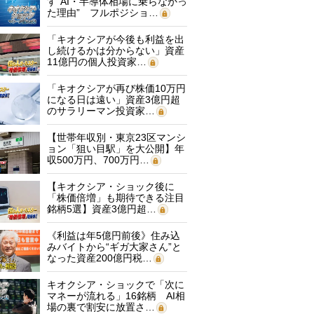
す“AI・半導体相場に乗らなかっ
た理由” フルポジショ…
「キオクシアが今後も利益を出
し続けるかは分からない」資産
11億円の個人投資家…
「キオクシアが再び株価10万円
になる日は遠い」資産3億円超
のサラリーマン投資家…
【世帯年収別・東京23区マンシ
ョン「狙い目駅」を大公開】年
収500万円、700万円…
【キオクシア・ショック後に
「株価倍増」も期待できる注目
銘柄5選】資産3億円超…
《利益は年5億円前後》住み込
みバイトから“ギガ大家さん”と
なった資産200億円税…
キオクシア・ショックで「次に
マネーが流れる」16銘柄 AI相
場の裏で割安に放置さ…