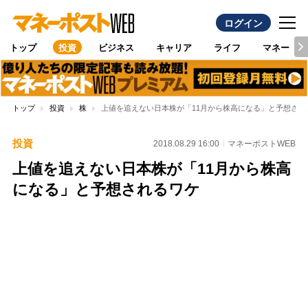
ログイン
トップ
投資
ビジネス
キャリア
ライフ
マネー
トップ
投資
株
上値を追えない日本株が「11月から株高になる」と予想され
投資
2018.08.29 16:00
マネーポストWEB
上値を追えない日本株が「11月から株高
になる」と予想されるワケ
Loaded
:
100.00%
/
Unmute