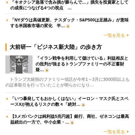
「キオクシア急落で含み損が膨らんで…」損失を投資家として
の成長につなげる4つの視点 …
「NYダウは高値更新、ナスダック・S&P500は足踏み」が意味
する米国株市場の変化 半…
一覧を見る
大前研一「ビジネス新大陸」の歩き方
「イラン戦争を利用して儲けている」利益相反と
の批判が強まるトランプファミリーの不正蓄財
疑…
トランプ大統領のファミリー信託が今年1～3月に3000回以上も
の証券取引を行っていたことが明らかになり…
「いつ暴発してもおかしくはない」イーロン・マスク氏とスペ
ースXが抱えるリスクの数々「絶対…
【3メガバンクは純利益5兆円超】銀行、商社、ゼネコンは最高
益続出の一方で、中小企業・…
一覧を見る