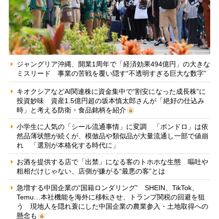
ジャングリア沖縄、開業1周年で「経済効果494億円」の大きな
ミスリード 事業の苦戦を覆い隠す“不透明すぎる巨大な数字”
キオクシアなどAI関連株に資金集中で“割安になった成長株”に
投資妙味 資産1.5億円超の坂本慎太郎さんが「絶好の仕込み
時」と考える防衛・食品銘柄を紹介
小学生に人気の「シール流通事情」に変調 「ボンドロ」は依
然品薄状態が続くが、模倣品や類似品が大量流通し一部で値崩
れ 「選別が本格化する時代に」
お酒を提供する店で「出禁」になる客のトホホな生態 嘔吐や
粗相だけじゃない、店側が嫌がる“最悪の客”とは
急増する中国企業の“国籍ロンダリング” SHEIN、TikTok、
Temu…本社機能を海外に移転させ、トランプ関税の回避を狙
う 現地人を隠れ蓑にした中国企業の農業参入・土地取得への
懸念も