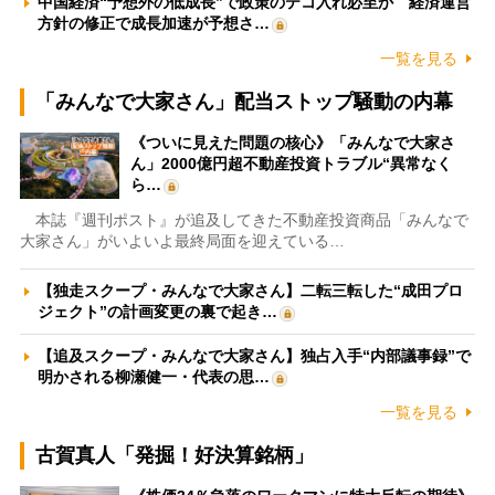
中国経済“予想外の低成長”で政策のテコ入れ必至か 経済運営
方針の修正で成長加速が予想さ…
一覧を見る
「みんなで大家さん」配当ストップ騒動の内幕
《ついに見えた問題の核心》「みんなで大家さ
ん」2000億円超不動産投資トラブル“異常なく
ら…
本誌『週刊ポスト』が追及してきた不動産投資商品「みんなで
大家さん」がいよいよ最終局面を迎えている…
【独走スクープ・みんなで大家さん】二転三転した“成田プロ
ジェクト”の計画変更の裏で起き…
【追及スクープ・みんなで大家さん】独占入手“内部議事録”で
明かされる柳瀬健一・代表の思…
一覧を見る
古賀真人「発掘！好決算銘柄」