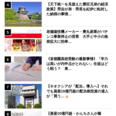
【天下統一を見据えた豊臣兄弟の経済
4
政策】秀吉が弟・秀長を紀伊に転封し
た納得の事情…
老舗遊技機メーカー・豊丸産業がパチ
5
ンコ事業停止の背景 大手と中小の格
差拡大に拍車…
《首都圏高校受験の最新事情》「学力
6
は高いが内申点がとれない」生徒はど
う戦う？ 東…
【キオクシアが「配当」導入へ】それ
7
でも資産10億円超の配当株投資の達人
が「買う…
【資産10億円超・かんちさんが厳
8