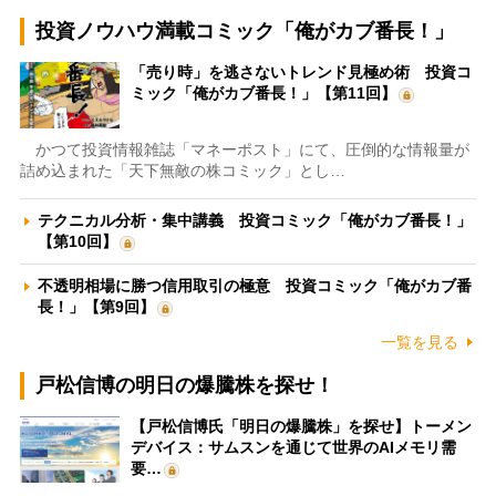
投資ノウハウ満載コミック「俺がカブ番長！」
「売り時」を逃さないトレンド見極め術 投資コ
ミック「俺がカブ番長！」【第11回】
かつて投資情報雑誌「マネーポスト」にて、圧倒的な情報量が
詰め込まれた「天下無敵の株コミック」とし…
テクニカル分析・集中講義 投資コミック「俺がカブ番長！」
【第10回】
不透明相場に勝つ信用取引の極意 投資コミック「俺がカブ番
長！」【第9回】
一覧を見る
戸松信博の明日の爆騰株を探せ！
【戸松信博氏「明日の爆騰株」を探せ】トーメン
デバイス：サムスンを通じて世界のAIメモリ需
要…