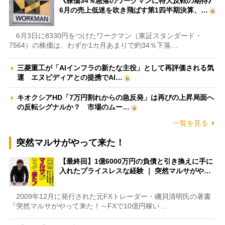
《株価34％急落のワークマンに特大反転の期待》
6月の売上低迷を吹き飛ばす第1四半期決算、…
6月3日に8330円をつけたワークマン（東証スタンダード・
7564）の株価は、わずか1カ月あまりで約34％下落…
三菱重工が「AIインフラの新たな主役」として再評価される気
運 エヌビディアとの提携でAI…
キオクシアHD「7万円割れからの急反発」は再びの上昇局面へ
の反転シグナルか？ 市場のムー…
一覧を見る
突然マルサがやって来た！
【最終回】1億6000万円の負債と引き換えに手に
入れたプライスレスな経験 ｜ 突然マルサがや…
2009年12月に発行された元FXトレーダー・磯貝清明氏の著書
『突然マルサがやって来た！～FXで10億円稼い…