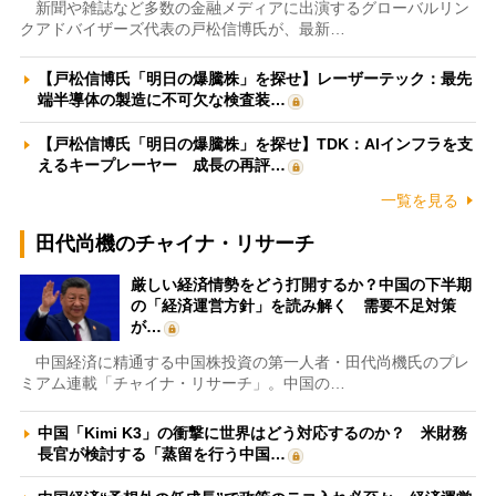
新聞や雑誌など多数の金融メディアに出演するグローバルリン
クアドバイザーズ代表の戸松信博氏が、最新…
【戸松信博氏「明日の爆騰株」を探せ】レーザーテック：最先
端半導体の製造に不可欠な検査装…
【戸松信博氏「明日の爆騰株」を探せ】TDK：AIインフラを支
えるキープレーヤー 成長の再評…
一覧を見る
田代尚機のチャイナ・リサーチ
厳しい経済情勢をどう打開するか？中国の下半期
の「経済運営方針」を読み解く 需要不足対策
が…
中国経済に精通する中国株投資の第一人者・田代尚機氏のプレ
ミアム連載「チャイナ・リサーチ」。中国の…
中国「Kimi K3」の衝撃に世界はどう対応するのか？ 米財務
長官が検討する「蒸留を行う中国…