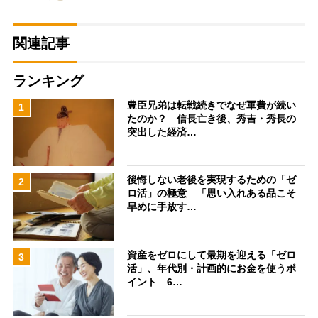
関連記事
ランキング
豊臣兄弟は転戦続きでなぜ軍費が続い
1
たのか？ 信長亡き後、秀吉・秀長の
突出した経済…
後悔しない老後を実現するための「ゼ
2
ロ活」の極意 「思い入れある品こそ
早めに手放す…
資産をゼロにして最期を迎える「ゼロ
3
活」、年代別・計画的にお金を使うポ
イント 6…