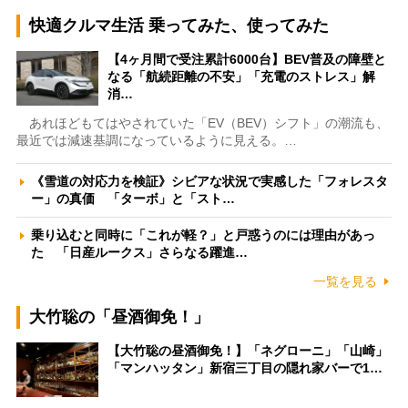
快適クルマ生活 乗ってみた、使ってみた
【4ヶ月間で受注累計6000台】BEV普及の障壁と
なる「航続距離の不安」「充電のストレス」解
消…
あれほどもてはやされていた「EV（BEV）シフト」の潮流も、
最近では減速基調になっているように見える。…
《雪道の対応力を検証》シビアな状況で実感した「フォレスタ
ー」の真価 「ターボ」と「スト…
乗り込むと同時に「これが軽？」と戸惑うのには理由があっ
た 「日産ルークス」さらなる躍進…
一覧を見る
大竹聡の「昼酒御免！」
【大竹聡の昼酒御免！】「ネグローニ」「山崎」
「マンハッタン」新宿三丁目の隠れ家バーで1…