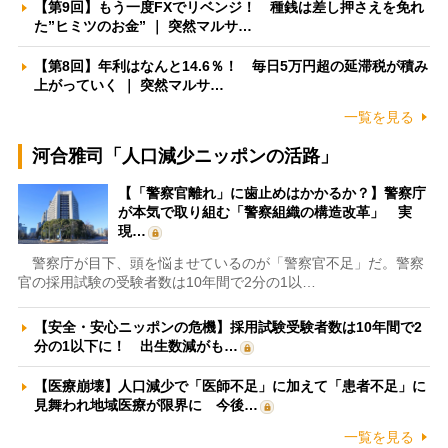
【第9回】もう一度FXでリベンジ！ 種銭は差し押さえを免れ
た”ヒミツのお金” ｜ 突然マルサ…
【第8回】年利はなんと14.6％！ 毎日5万円超の延滞税が積み
上がっていく ｜ 突然マルサ…
一覧を見る
河合雅司「人口減少ニッポンの活路」
【「警察官離れ」に歯止めはかかるか？】警察庁
が本気で取り組む「警察組織の構造改革」 実
現…
警察庁が目下、頭を悩ませているのが「警察官不足」だ。警察
官の採用試験の受験者数は10年間で2分の1以…
【安全・安心ニッポンの危機】採用試験受験者数は10年間で2
分の1以下に！ 出生数減がも…
【医療崩壊】人口減少で「医師不足」に加えて「患者不足」に
見舞われ地域医療が限界に 今後…
一覧を見る