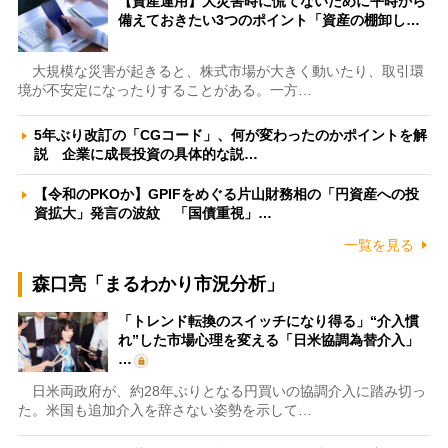
【資産運用】大災害時に慌てないために平時から
備えておきたい3つのポイント「資産の棚卸し…
大規模な災害が起きると、株式市場が大きく動いたり、取引環
境が不安定になったりすることがある。一方…
5年ぶり改訂の「CGコード」、何が変わったのかポイントを解
説 企業に成長投資の具体的な説…
【令和のPKOか】GPIFをめぐる片山財務相の「円資産への投
資拡大」発言の波紋 「国債重視」…
一覧を見る
森口亮「まるわかり市況分析」
「トレンド転換のスイッチになり得る」“介入慣
れ”した市場心理を変える「日米協調為替介入」
…
日米両政府が、約28年ぶりとなる円買いの協調介入に踏み切っ
た。米国も追加介入を辞さない姿勢を示して…