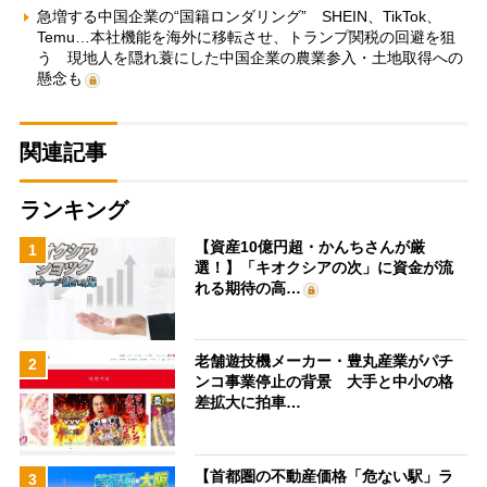
急増する中国企業の“国籍ロンダリング” SHEIN、TikTok、
Temu…本社機能を海外に移転させ、トランプ関税の回避を狙
う 現地人を隠れ蓑にした中国企業の農業参入・土地取得への
懸念も
関連記事
ランキング
【資産10億円超・かんちさんが厳
1
選！】「キオクシアの次」に資金が流
れる期待の高…
老舗遊技機メーカー・豊丸産業がパチ
2
ンコ事業停止の背景 大手と中小の格
差拡大に拍車…
【首都圏の不動産価格「危ない駅」ラ
3