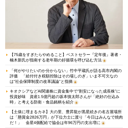
【75歳をすぎたらやめること】ベストセラー『定年後』著者・
楠木新氏が指南する老年期の好循環を呼び込む方法
「何がやりたいのか分からない」竹中平蔵氏が語る高市内閣の
評価 「給付付き税額控除はその場しのぎ」いま不可欠なの
は“社会保障制度の改革議論”と指摘
キオクシアなどAI関連株に資金集中で“割安になった成長株”に
投資妙味 資産1.5億円超の坂本慎太郎さんが「絶好の仕込み
時」と考える防衛・食品銘柄を紹介
【土俵に埋まるカネ】大の里、豊昇龍が黒星続きの名古屋場所
は「懸賞金2826万円」が下位力士に渡り「今日はみんなで焼肉
だ！」 金星4個配給で協会は年96万円の支出増に