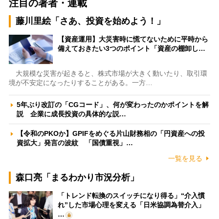
注目の著者・連載
藤川里絵「さあ、投資を始めよう！」
【資産運用】大災害時に慌てないために平時から
備えておきたい3つのポイント「資産の棚卸し…
大規模な災害が起きると、株式市場が大きく動いたり、取引環
境が不安定になったりすることがある。一方…
5年ぶり改訂の「CGコード」、何が変わったのかポイントを解
説 企業に成長投資の具体的な説…
【令和のPKOか】GPIFをめぐる片山財務相の「円資産への投
資拡大」発言の波紋 「国債重視」…
一覧を見る
森口亮「まるわかり市況分析」
「トレンド転換のスイッチになり得る」“介入慣
れ”した市場心理を変える「日米協調為替介入」
…