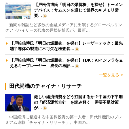
【戸松信博氏「明日の爆騰株」を探せ】トーメン
デバイス：サムスンを通じて世界のAIメモリ需
要…
新聞や雑誌など多数の金融メディアに出演するグローバルリン
クアドバイザーズ代表の戸松信博氏が、最新…
【戸松信博氏「明日の爆騰株」を探せ】レーザーテック：最先
端半導体の製造に不可欠な検査装…
【戸松信博氏「明日の爆騰株」を探せ】TDK：AIインフラを支
えるキープレーヤー 成長の再評…
一覧を見る
田代尚機のチャイナ・リサーチ
厳しい経済情勢をどう打開するか？中国の下半期
の「経済運営方針」を読み解く 需要不足対策
が…
中国経済に精通する中国株投資の第一人者・田代尚機氏のプレ
ミアム連載「チャイナ・リサーチ」。中国の…