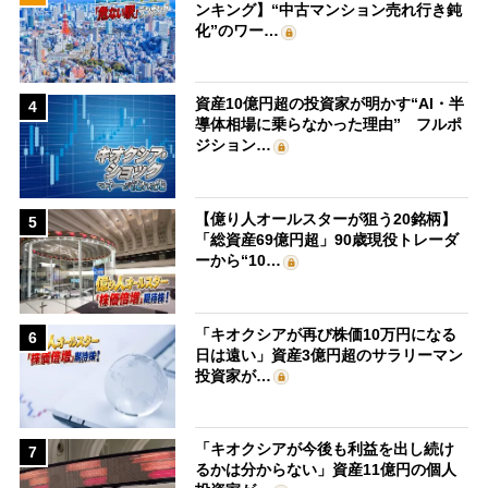
ンキング】“中古マンション売れ行き鈍
化”のワー…
資産10億円超の投資家が明かす“AI・半
4
導体相場に乗らなかった理由” フルポ
ジション…
【億り人オールスターが狙う20銘柄】
5
「総資産69億円超」90歳現役トレーダ
ーから“10…
「キオクシアが再び株価10万円になる
6
日は遠い」資産3億円超のサラリーマン
投資家が…
「キオクシアが今後も利益を出し続け
7
るかは分からない」資産11億円の個人