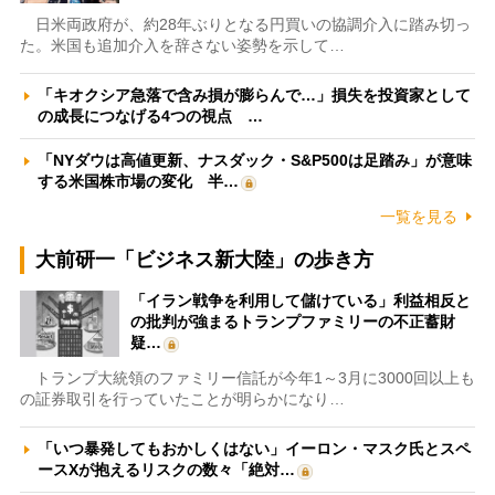
日米両政府が、約28年ぶりとなる円買いの協調介入に踏み切っ
た。米国も追加介入を辞さない姿勢を示して…
「キオクシア急落で含み損が膨らんで…」損失を投資家として
の成長につなげる4つの視点 …
「NYダウは高値更新、ナスダック・S&P500は足踏み」が意味
する米国株市場の変化 半…
一覧を見る
大前研一「ビジネス新大陸」の歩き方
「イラン戦争を利用して儲けている」利益相反と
の批判が強まるトランプファミリーの不正蓄財
疑…
トランプ大統領のファミリー信託が今年1～3月に3000回以上も
の証券取引を行っていたことが明らかになり…
「いつ暴発してもおかしくはない」イーロン・マスク氏とスペ
ースXが抱えるリスクの数々「絶対…