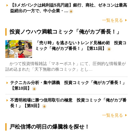
【3メガバンクは純利益5兆円超】銀行、商社、ゼネコンは最高
益続出の一方で、中小企業・…
一覧を見る
投資ノウハウ満載コミック「俺がカブ番長！」
「売り時」を逃さないトレンド見極め術 投資コ
ミック「俺がカブ番長！」【第11回】
かつて投資情報雑誌「マネーポスト」にて、圧倒的な情報量が
詰め込まれた「天下無敵の株コミック」とし…
テクニカル分析・集中講義 投資コミック「俺がカブ番長！」
【第10回】
不透明相場に勝つ信用取引の極意 投資コミック「俺がカブ番
長！」【第9回】
一覧を見る
戸松信博の明日の爆騰株を探せ！