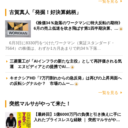
一覧を見る
古賀真人「発掘！好決算銘柄」
《株価34％急落のワークマンに特大反転の期待》
6月の売上低迷を吹き飛ばす第1四半期決算、…
6月3日に8330円をつけたワークマン（東証スタンダード・
7564）の株価は、わずか1カ月あまりで約34％下落…
三菱重工が「AIインフラの新たな主役」として再評価される気
運 エヌビディアとの提携でAI…
キオクシアHD「7万円割れからの急反発」は再びの上昇局面へ
の反転シグナルか？ 市場のムー…
一覧を見る
突然マルサがやって来た！
【最終回】1億6000万円の負債と引き換えに手に
入れたプライスレスな経験 ｜ 突然マルサがや…