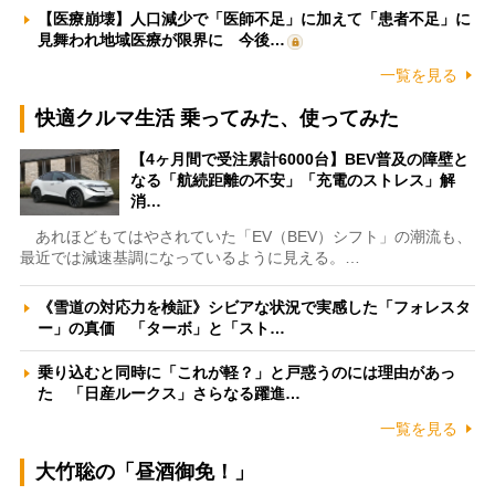
【医療崩壊】人口減少で「医師不足」に加えて「患者不足」に
見舞われ地域医療が限界に 今後…
一覧を見る
快適クルマ生活 乗ってみた、使ってみた
【4ヶ月間で受注累計6000台】BEV普及の障壁と
なる「航続距離の不安」「充電のストレス」解
消…
あれほどもてはやされていた「EV（BEV）シフト」の潮流も、
最近では減速基調になっているように見える。…
《雪道の対応力を検証》シビアな状況で実感した「フォレスタ
ー」の真価 「ターボ」と「スト…
乗り込むと同時に「これが軽？」と戸惑うのには理由があっ
た 「日産ルークス」さらなる躍進…
一覧を見る
大竹聡の「昼酒御免！」