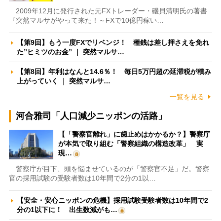
2009年12月に発行された元FXトレーダー・磯貝清明氏の著書
『突然マルサがやって来た！～FXで10億円稼い…
【第9回】もう一度FXでリベンジ！ 種銭は差し押さえを免れ
た”ヒミツのお金” ｜ 突然マルサ…
【第8回】年利はなんと14.6％！ 毎日5万円超の延滞税が積み
上がっていく ｜ 突然マルサ…
一覧を見る
河合雅司「人口減少ニッポンの活路」
【「警察官離れ」に歯止めはかかるか？】警察庁
が本気で取り組む「警察組織の構造改革」 実
現…
警察庁が目下、頭を悩ませているのが「警察官不足」だ。警察
官の採用試験の受験者数は10年間で2分の1以…
【安全・安心ニッポンの危機】採用試験受験者数は10年間で2
分の1以下に！ 出生数減がも…