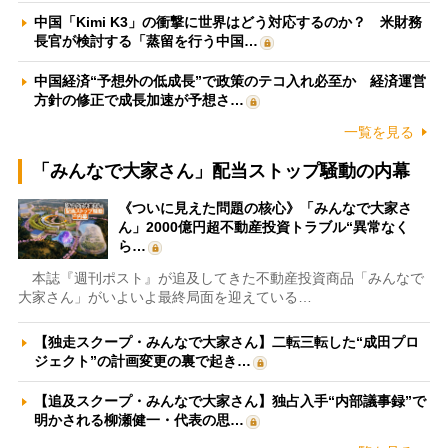
中国「Kimi K3」の衝撃に世界はどう対応するのか？ 米財務
長官が検討する「蒸留を行う中国…
中国経済“予想外の低成長”で政策のテコ入れ必至か 経済運営
方針の修正で成長加速が予想さ…
一覧を見る
「みんなで大家さん」配当ストップ騒動の内幕
《ついに見えた問題の核心》「みんなで大家さ
ん」2000億円超不動産投資トラブル“異常なく
ら…
本誌『週刊ポスト』が追及してきた不動産投資商品「みんなで
大家さん」がいよいよ最終局面を迎えている…
【独走スクープ・みんなで大家さん】二転三転した“成田プロ
ジェクト”の計画変更の裏で起き…
【追及スクープ・みんなで大家さん】独占入手“内部議事録”で
明かされる柳瀬健一・代表の思…