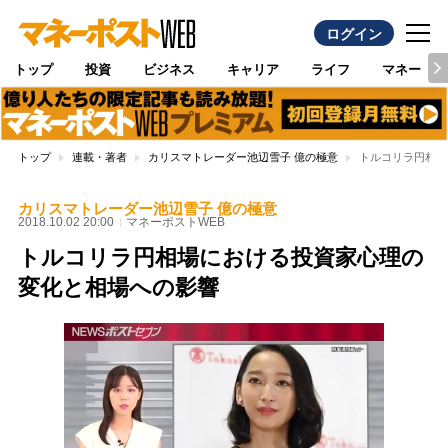
ログイン
トップ
投資
ビジネス
キャリア
ライフ
マネー
トップ
連載・著者
カリスマトレーダー池辺雪子 億の極意
トルコリラ円相場
カリスマトレーダー池辺雪子 億の極意
2018.10.02 20:00
マネーポストWEB
トルコリラ円相場における投資家心理の
変化と相場への影響