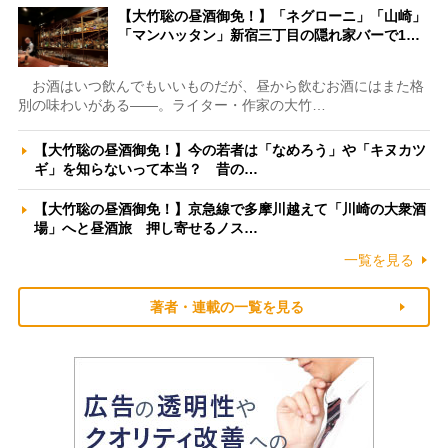
【大竹聡の昼酒御免！】「ネグローニ」「山崎」
「マンハッタン」新宿三丁目の隠れ家バーで1…
お酒はいつ飲んでもいいものだが、昼から飲むお酒にはまた格
別の味わいがある――。ライター・作家の大竹…
【大竹聡の昼酒御免！】今の若者は「なめろう」や「キヌカツ
ギ」を知らないって本当？ 昔の…
【大竹聡の昼酒御免！】京急線で多摩川越えて「川崎の大衆酒
場」へと昼酒旅 押し寄せるノス…
一覧を見る
著者・連載の一覧を見る