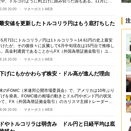
た中、トルコのように利上げに踏み切った国もある。11月には
利を15％まで引…
2.09 20:00
マネーポストWEB
注
最安値を更新したトルコリラ円はもう底打ちした
月7日にトルコリラ／円は1トルコリラ＝14.61円の史上最安
付けたが、その後徐々に反騰して6月中旬現在は15円台で推移し
る。高金利通貨であることからFX（外国為替証拠金取引）ユー
からも人気の高…
6.16 20:00
マネーポストWEB
下げにもかかわらず株安・ドル高が進んだ理由
末のFOMC（米連邦公開市場委員会）で、アメリカは10年ぶり
下げを発表。FOMC後の相場の動きとドル円やポンド円の状況
いて、FX（外国為替証拠金取引）のカリスマ主婦トレーダーと
知られる池辺雪子さ…
8.06 20:00
マネーポストWEB
ドやトルコリラは弱含み ドル円と日経平均は底