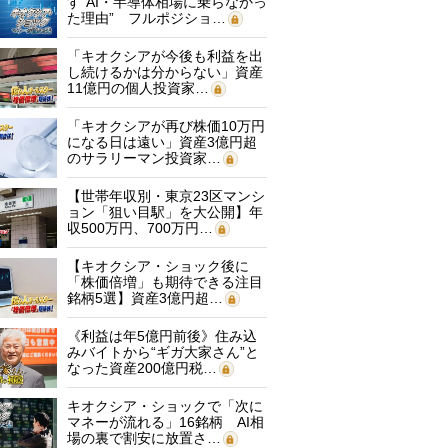
す“AI・半導体相場に乗らなかっ
た理由” フルポジショ…
「キオクシアが今後も利益を出
し続けるかは分からない」資産
11億円の個人投資家…
「キオクシアが再び株価10万円
になる日は遠い」資産3億円超
のサラリーマン投資家…
【世帯年収別・東京23区マンシ
ョン「狙い目駅」を大公開】年
収500万円、700万円…
【キオクシア・ショック後に
「株価倍増」も期待できる注目
銘柄5選】資産3億円超…
《利益は年5億円前後》住み込
みバイトから“ギガ大家さん”と
なった資産200億円税…
キオクシア・ショックで「次に
マネーが流れる」16銘柄 AI相
場の裏で割安に放置さ…