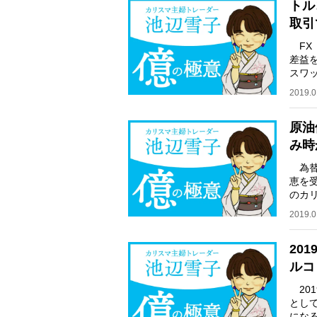
トル
取引
FX
差益
スワ
人気
2019.0
原油
み時
為替
恵を
のカ
る。
2019.0
20
ルコ
20
とし
にな