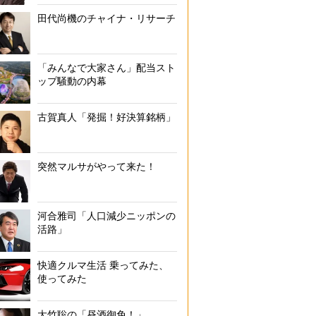
田代尚機のチャイナ・リサーチ
「みんなで大家さん」配当スト
ップ騒動の内幕
古賀真人「発掘！好決算銘柄」
突然マルサがやって来た！
河合雅司「人口減少ニッポンの
活路」
快適クルマ生活 乗ってみた、
使ってみた
大竹聡の「昼酒御免！」