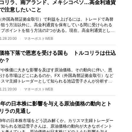
コリラ、南アランド、メキシコペソ…高金利通貨
で注意したいこと
（外国為替証拠金取引）で利益を上げるには、トレードで為替
を狙う方法以外に、高金利通貨を保有している間に受けられる
ップポイントを狙う方法の2つがある。現在、高金利通貨として
が高いものとし…
1.28 20:00
マネーポストWEB
価格下落で恩恵を受ける国も トルコリラは仕込
か？
や株価に大きな影響を及ぼす原油価格。その動向に伴い、恩
受ける市場はどこにあるのか。FX（外国為替証拠金取引）など
リスマ主婦トレーダーとして知られる池辺雪子さんが分析す
 ＊ ＊ ＊ こ…
1.21 20:00
マネーポストWEB
19年の日本株に影響を与える原油価格の動向とト
リラの見通し
19年の日本株市場をどう読み解くか。カリスマ主婦トレーダー
て知られる池辺雪子さんは、原油価格の動向が大きなポイント
ると考えている。原油価格が日本株にどのような影響を与える