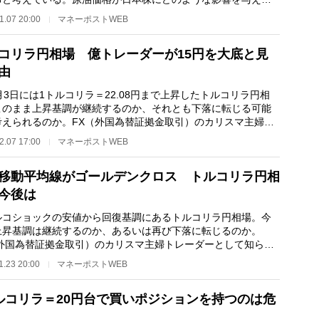
。また、原油価…
1.07 20:00
マネーポストWEB
コリラ円相場 億トレーダーが15円を大底と見
由
3日には1トルコリラ＝22.08円まで上昇したトルコリラ円相
このまま上昇基調が継続するのか、それとも下落に転じる可能
考えられるのか。FX（外国為替証拠金取引）のカリスマ主婦ト
ダーとして知られ…
2.07 17:00
マネーポストWEB
移動平均線がゴールデンクロス トルコリラ円相
今後は
コショックの安値から回復基調にあるトルコリラ円相場。今
上昇基調は継続するのか、あるいは再び下落に転じるのか。
（外国為替証拠金取引）のカリスマ主婦トレーダーとして知られ
辺雪子さんが、今…
1.23 20:00
マネーポストWEB
ルコリラ＝20円台で買いポジションを持つのは危