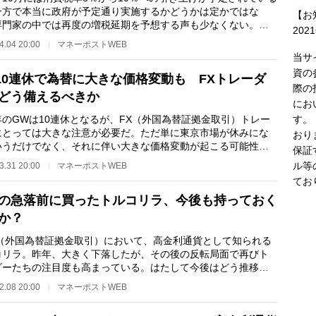
一方で本当に政府が予定通り実施するかどうかは定かではな
【お
専門家の中では再度の増税延期を予想する声も少なくない。そ
202
は、消費増税がな…
4.04 20:00
マネーポストWEB
当サ
資の
10連休で為替に大きな価格変動も FXトレーダ
際の
どう備えるべきか
にお
す。
のGWは10連休となるが、FX（外国為替証拠金取引）トレー
にとっては大きな注意が必要だ。ただ単に東京市場が休みにな
おり
いうだけでなく、それに伴い大きな価格変動が起こる可能性も
保証
されるからだ。そ…
ル等
3.31 20:00
マネーポストWEB
てお
の急落前に買ったトルコリラ、今後も持っておく
か？
（外国為替証拠金取引）において、高金利通貨として知られる
コリラ。昨年、大きく下落したが、その後の反転局面で再びト
ダーたちの注目度も高まっている。はたして今後はどう推移す
か。自身もトル…
2.08 20:00
マネーポストWEB