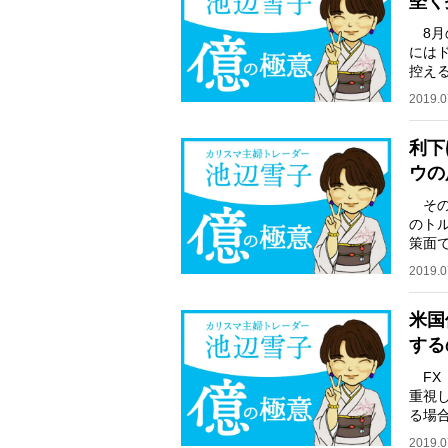
堅く
8月
には
控え
して
2019.0
利下
ウの
その
のト
策面
い状
2019.0
米国
する
FX
重視
る場
利」
2019.0