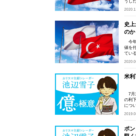
うし
政策金
2020.1
史上
のか
今年5
値を
てい
ザー
2020.0
米利
7月
の利
につ
して
2019.0
ポン