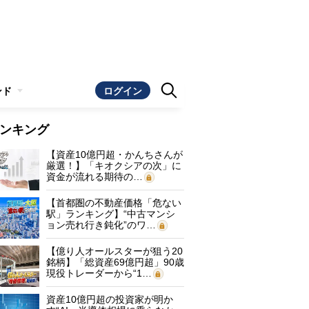
ンド
ログイン
ンキング
【資産10億円超・かんちさんが
厳選！】「キオクシアの次」に
資金が流れる期待の…
【首都圏の不動産価格「危ない
駅」ランキング】“中古マンシ
ョン売れ行き鈍化”のワ…
【億り人オールスターが狙う20
銘柄】「総資産69億円超」90歳
現役トレーダーから“1…
資産10億円超の投資家が明か