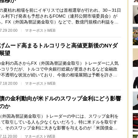
推移か
の夏枯れ相場を前にイギリスでは首相選挙が行われ、30～31日
ドル利下げ発表も予想されるFOMC（連邦公開市場委員会）が
る。FX（外国為替証拠金取引）などで、数億円規模の利益を残
きたカリスマ主婦…
7.29 20:00
マネーポストWEB
げムード高まるトルコリラと高値更新後のNYダ
展望
金利の高さからFX（外国為替証拠金取引）トレーダーに人気
ルコリラだが、トルコで中央銀行総裁が更迭されるなど金融政
で不透明な状況が続いており、今後の相場展開は予断を許さな
況だ。はたして…
7.18 20:00
マネーポストWEB
債の金利動向が米ドルのスワップ金利にどう影響
のか
（外国為替証拠金取引）トレーダーの中には、スワップ金利を
して取引している人も少なくないだろう。特に米ドルを取引す
合、そのスワップ金利に大きな影響を与えるのが「米国債金
だ。これまでFXで…
7.11 20:00
マネーポストWEB