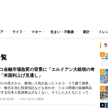
ア
ライフ
マネー
住まい・不動産
家計
トレ
ラ
1
一覧
コ金融市場急変の背景に「エルドアン大統領の奇
2
「米国利上げ見通し」
りの高さから、根強い人気のあったトルコ・リラ建て債券。
や、株式を含む投資信託なども合わせ、トルコ関連の金融商品
3
資する日本人投資家は少なくない。そうした人たちにとっては
、トルコの金融…
2.29 15:00
マネーポストWEB
4