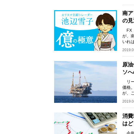
南ア
の見
FX
が、
いれ
注目
2019.0
原油
ソへ
リー
価格
が、
だろ
2019.0
消費
はど
今年