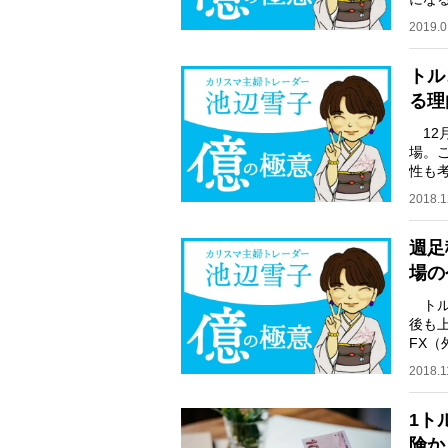
のか
2019.0
トル
る理
12月
場。
性も
レー
2018.1
週足
場の
トル
後も
FX
る池
2018.1
1ト
険か