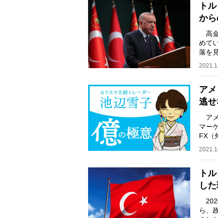
トル
から
高金
めてい
落を
内で
2021.1
アメ
逃せ
アメ
マー
FX
られ
2021.1
トル
した
20
ら、