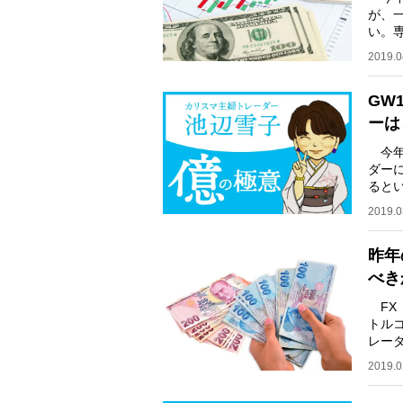
が、
い。
れで
2019.0
GW
ーは
今年
ダー
ると
予測
2019.0
昨年
べき
FX
トル
レー
るの
2019.0