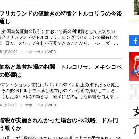
フリカランドの値動きの特徴とトルコリラの今後
通し
（外国為替証拠金取引）において高金利通貨として人気なの
南アフリカランドやトルコリラ。ロングポジションで保有して
ば、日々、スワップ金利が享受できることから、トレーダーの
度も高い。それで…
5.18 20:00
マネーポストWEB
価格と為替相場の相関、トルコリラ、メキシコペ
の影響は
マン・ショック前には1バレル130ドル以上の水準だった原油
。その後26ドルまで下落し現在は60ドル付近で推移している
こうした原油相場の動きは、経済にどのような影響を与えるの
うか。FX（外国為…
4.19 20:00
マネーポストWEB
増税が実施されなかった場合のFX戦略、ドル円
う動くか
10月には消費税率8％から10％への引き上げが予定されている