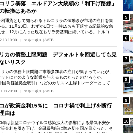
コリラ暴落 エルドアン大統領の「利下げ路線」
の転換はあるか
5
利通貨として知られるトルコリラの値動きが市場の注目を集
る。11月23日、わずか1日で一時15％も下落する記録的な急
見せ、12月に入った現在もリラ安基調は続いている。トルコ国
製品を販売する米…
6
2.13 19:00
マネーポストWEB
リカの債務上限問題 デフォルトを回避しても見
7
ないリスク
リカの債務上限問題に市場参加者の注目が集まっていたが、
ケットにどのような影響を与えるものだったのだろうか。
8
（外国為替証拠金取引）などのカリスマ主婦トレーダーとして知
る池辺雪子さんがト…
0.08 20:00
マネーポストWEB
9
コが政策金利15％に コロナ禍で利上げを断行
理由は
10
20年は新型コロナウイルス感染拡大の影響による景気不安か
政策金利を引き下げ、金融緩和策に踏み切る国が目立った。そ