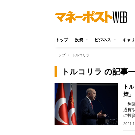
トップ
投資
ビジネス
キャリ
トップ
トルコリラ
トルコリラ の記事
トル
策」
利回
通貨
に投
現在
2021.1