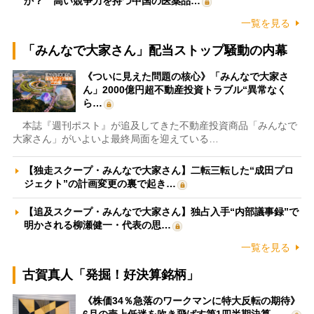
か？ 高い競争力を持つ中国の医薬品…
一覧を見る
「みんなで大家さん」配当ストップ騒動の内幕
《ついに見えた問題の核心》「みんなで大家さ
ん」2000億円超不動産投資トラブル“異常なく
ら…
本誌『週刊ポスト』が追及してきた不動産投資商品「みんなで
大家さん」がいよいよ最終局面を迎えている…
【独走スクープ・みんなで大家さん】二転三転した“成田プロ
ジェクト”の計画変更の裏で起き…
【追及スクープ・みんなで大家さん】独占入手“内部議事録”で
明かされる柳瀬健一・代表の思…
一覧を見る
古賀真人「発掘！好決算銘柄」
《株価34％急落のワークマンに特大反転の期待》