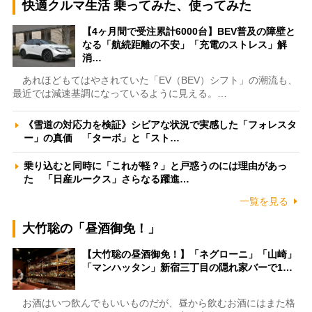
快適クルマ生活 乗ってみた、使ってみた
【4ヶ月間で受注累計6000台】BEV普及の障壁と
なる「航続距離の不安」「充電のストレス」解
消…
あれほどもてはやされていた「EV（BEV）シフト」の潮流も、
最近では減速基調になっているように見える。…
《雪道の対応力を検証》シビアな状況で実感した「フォレスタ
ー」の真価 「ターボ」と「スト…
乗り込むと同時に「これが軽？」と戸惑うのには理由があっ
た 「日産ルークス」さらなる躍進…
一覧を見る
大竹聡の「昼酒御免！」
【大竹聡の昼酒御免！】「ネグローニ」「山崎」
「マンハッタン」新宿三丁目の隠れ家バーで1…
お酒はいつ飲んでもいいものだが、昼から飲むお酒にはまた格