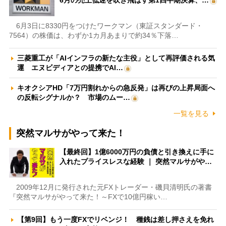
6月の売上低迷を吹き飛ばす第1四半期決算、…
6月3日に8330円をつけたワークマン（東証スタンダード・
7564）の株価は、わずか1カ月あまりで約34％下落…
三菱重工が「AIインフラの新たな主役」として再評価される気
運 エヌビディアとの提携でAI…
キオクシアHD「7万円割れからの急反発」は再びの上昇局面へ
の反転シグナルか？ 市場のムー…
一覧を見る
突然マルサがやって来た！
【最終回】1億6000万円の負債と引き換えに手に
入れたプライスレスな経験 ｜ 突然マルサがや…
2009年12月に発行された元FXトレーダー・磯貝清明氏の著書
『突然マルサがやって来た！～FXで10億円稼い…
【第9回】もう一度FXでリベンジ！ 種銭は差し押さえを免れ