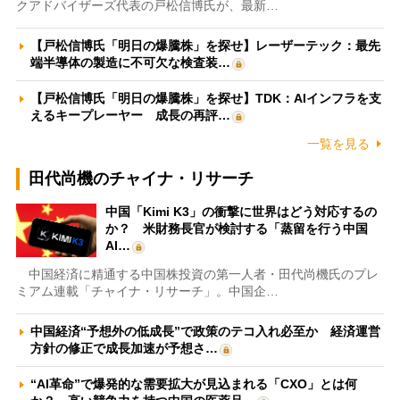
クアドバイザーズ代表の戸松信博氏が、最新…
【戸松信博氏「明日の爆騰株」を探せ】レーザーテック：最先
端半導体の製造に不可欠な検査装…
【戸松信博氏「明日の爆騰株」を探せ】TDK：AIインフラを支
えるキープレーヤー 成長の再評…
一覧を見る
田代尚機のチャイナ・リサーチ
中国「Kimi K3」の衝撃に世界はどう対応するの
か？ 米財務長官が検討する「蒸留を行う中国
AI…
中国経済に精通する中国株投資の第一人者・田代尚機氏のプレ
ミアム連載「チャイナ・リサーチ」。中国企…
中国経済“予想外の低成長”で政策のテコ入れ必至か 経済運営
方針の修正で成長加速が予想さ…
“AI革命”で爆発的な需要拡大が見込まれる「CXO」とは何