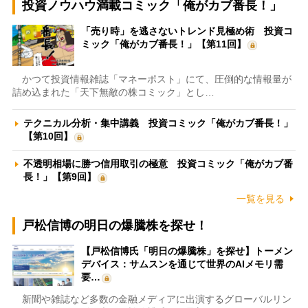
投資ノウハウ満載コミック「俺がカブ番長！」
「売り時」を逃さないトレンド見極め術 投資コ
ミック「俺がカブ番長！」【第11回】
かつて投資情報雑誌「マネーポスト」にて、圧倒的な情報量が
詰め込まれた「天下無敵の株コミック」とし…
テクニカル分析・集中講義 投資コミック「俺がカブ番長！」
【第10回】
不透明相場に勝つ信用取引の極意 投資コミック「俺がカブ番
長！」【第9回】
一覧を見る
戸松信博の明日の爆騰株を探せ！
【戸松信博氏「明日の爆騰株」を探せ】トーメン
デバイス：サムスンを通じて世界のAIメモリ需
要…
新聞や雑誌など多数の金融メディアに出演するグローバルリン