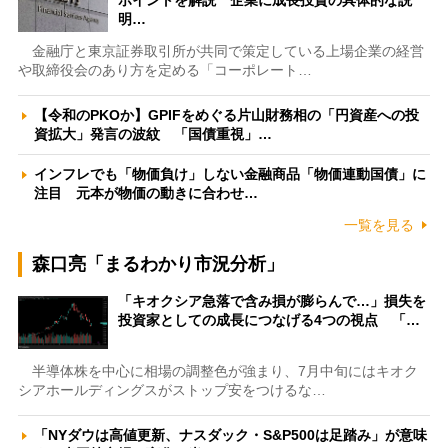
ポイントを解説 企業に成長投資の具体的な説
明…
金融庁と東京証券取引所が共同で策定している上場企業の経営
や取締役会のあり方を定める「コーポレート…
【令和のPKOか】GPIFをめぐる片山財務相の「円資産への投
資拡大」発言の波紋 「国債重視」…
インフレでも「物価負け」しない金融商品「物価連動国債」に
注目 元本が物価の動きに合わせ…
一覧を見る
森口亮「まるわかり市況分析」
「キオクシア急落で含み損が膨らんで…」損失を
投資家としての成長につなげる4つの視点 「…
半導体株を中心に相場の調整色が強まり、7月中旬にはキオク
シアホールディングスがストップ安をつけるな…
「NYダウは高値更新、ナスダック・S&P500は足踏み」が意味