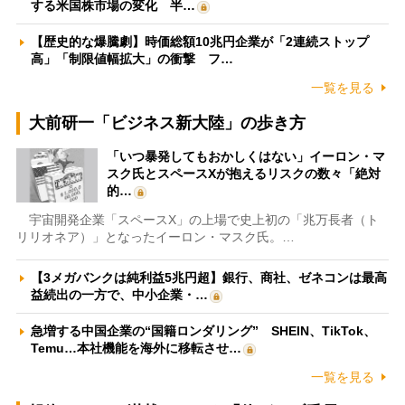
する米国株市場の変化 半…
【歴史的な爆騰劇】時価総額10兆円企業が「2連続ストップ
高」「制限値幅拡大」の衝撃 フ…
一覧を見る
大前研一「ビジネス新大陸」の歩き方
「いつ暴発してもおかしくはない」イーロン・マ
スク氏とスペースXが抱えるリスクの数々「絶対
的…
宇宙開発企業「スペースX」の上場で史上初の「兆万長者（ト
リリオネア）」となったイーロン・マスク氏。…
【3メガバンクは純利益5兆円超】銀行、商社、ゼネコンは最高
益続出の一方で、中小企業・…
急増する中国企業の“国籍ロンダリング” SHEIN、TikTok、
Temu…本社機能を海外に移転させ…
一覧を見る