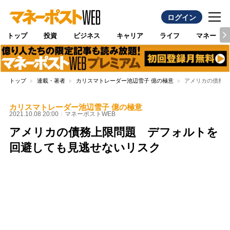
ログイン
トップ
投資
ビジネス
キャリア
ライフ
マネー
トップ
連載・著者
カリスマトレーダー池辺雪子 億の極意
アメリカの債務上
カリスマトレーダー池辺雪子 億の極意
2021.10.08 20:00
マネーポストWEB
アメリカの債務上限問題 デフォルトを
回避しても見逃せないリスク
Loaded
:
100.00%
/
Unmute