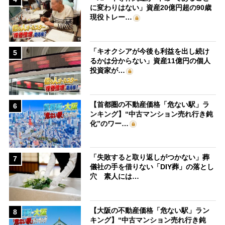
に変わりはない」資産20億円超の90歳
現役トレー…
「キオクシアが今後も利益を出し続け
5
るかは分からない」資産11億円の個人
投資家が…
【首都圏の不動産価格「危ない駅」ラ
6
ンキング】“中古マンション売れ行き鈍
化”のワー…
「失敗すると取り返しがつかない」葬
7
儀社の手を借りない「DIY葬」の落とし
穴 素人には…
【大阪の不動産価格「危ない駅」ラン
8
キング】“中古マンション売れ行き鈍