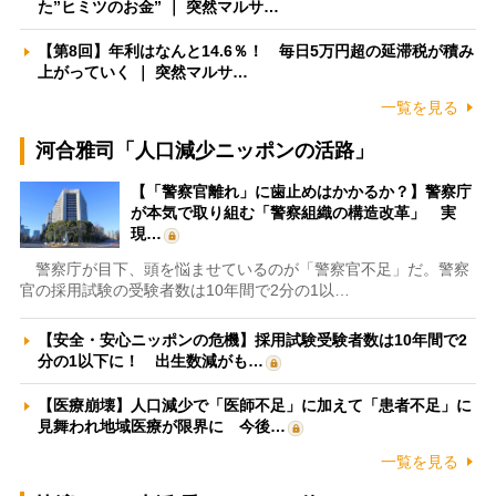
た”ヒミツのお金” ｜ 突然マルサ…
【第8回】年利はなんと14.6％！ 毎日5万円超の延滞税が積み
上がっていく ｜ 突然マルサ…
一覧を見る
河合雅司「人口減少ニッポンの活路」
【「警察官離れ」に歯止めはかかるか？】警察庁
が本気で取り組む「警察組織の構造改革」 実
現…
警察庁が目下、頭を悩ませているのが「警察官不足」だ。警察
官の採用試験の受験者数は10年間で2分の1以…
【安全・安心ニッポンの危機】採用試験受験者数は10年間で2
分の1以下に！ 出生数減がも…
【医療崩壊】人口減少で「医師不足」に加えて「患者不足」に
見舞われ地域医療が限界に 今後…
一覧を見る