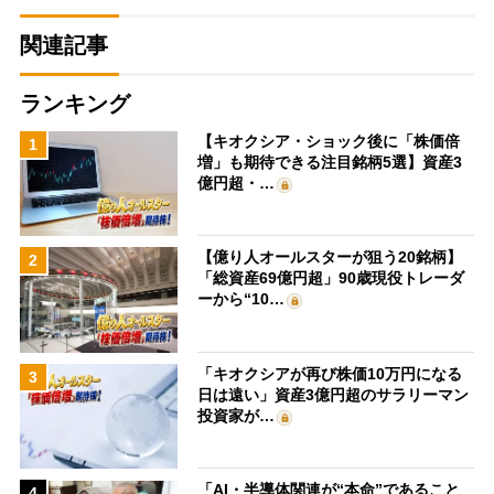
関連記事
ランキング
【キオクシア・ショック後に「株価倍
1
増」も期待できる注目銘柄5選】資産3
億円超・…
【億り人オールスターが狙う20銘柄】
2
「総資産69億円超」90歳現役トレーダ
ーから“10…
「キオクシアが再び株価10万円になる
3
日は遠い」資産3億円超のサラリーマン
投資家が…
「AI・半導体関連が“本命”であること
4