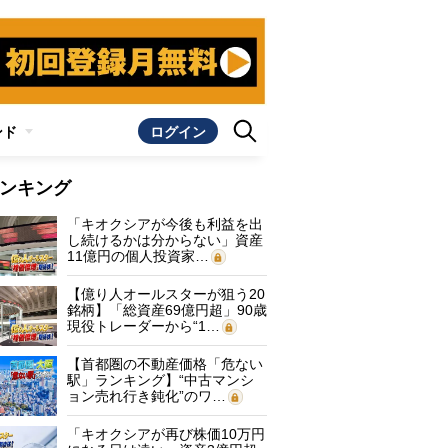
ンド
ログイン
ンキング
「キオクシアが今後も利益を出
し続けるかは分からない」資産
11億円の個人投資家…
【億り人オールスターが狙う20
銘柄】「総資産69億円超」90歳
現役トレーダーから“1…
【首都圏の不動産価格「危ない
駅」ランキング】“中古マンシ
ョン売れ行き鈍化”のワ…
「キオクシアが再び株価10万円