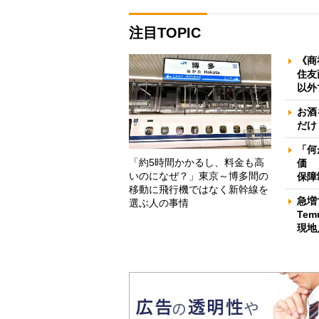
注目TOPIC
《商
住友
以外
お酒
だけ
「何
「約5時間かかるし、料金も高
価 
いのになぜ？」東京～博多間の
保障
移動に飛行機ではなく新幹線を
急増
選ぶ人の事情
Te
現地