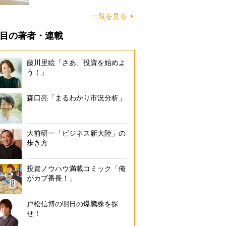
に…
一覧を見る
目の著者・連載
藤川里絵「さあ、投資を始めよ
う！」
森口亮「まるわかり市況分析」
大前研一「ビジネス新大陸」の
歩き方
投資ノウハウ満載コミック「俺
がカブ番長！」
戸松信博の明日の爆騰株を探
せ！