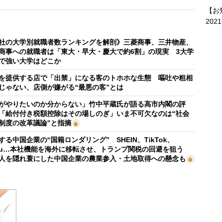
【お
202
社の大学別就職者数ランキングを解剖》三菱商事、三井物産、
商事への就職者は「東大・早大・慶大で約6割」の現実 3大学
で強い大学はどこか
を提供する店で「出禁」になる客のトホホな生態 嘔吐や粗相
じゃない、店側が嫌がる“最悪の客”とは
がやりたいのか分からない」竹中平蔵氏が語る高市内閣の評
「給付付き税額控除はその場しのぎ」いま不可欠なのは“社会
制度の改革議論”と指摘
する中国企業の“国籍ロンダリング” SHEIN、TikTok、
mu…本社機能を海外に移転させ、トランプ関税の回避を狙う
人を隠れ蓑にした中国企業の農業参入・土地取得への懸念も