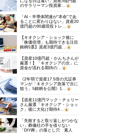
になる日は遠い」資産3億円超
のサラリーマン投資家…
「AI・半導体関連が“本命”であ
ることに変わりはない」資産20
億円超の90歳現役トレ…
【キオクシア・ショック後に
「株価倍増」も期待できる注目
銘柄5選】資産3億円超…
【資産10億円超・かんちさんが
厳選！】「キオクシアの次」に
資金が流れる期待の…
《2年弱で資産17.5倍の元証券
マンが「キオクシア急落で次に
狙う」5銘柄を公開》1…
【資産11億円マック・チェリー
さん厳選「キオクシア・ショッ
ク」後に大化け期待4…
「失敗すると取り返しがつかな
い」葬儀社の手を借りない
「DIY葬」の落とし穴 素人