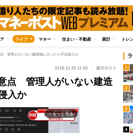
ア
ライフ
マネー
住まい・不動産
家計
トレ
点 管理人がいない建造物に入ったら不法侵入か
ラ
1
2018.10.20 11:00
週刊ポスト
意点 管理人がいない建造
2
侵入か
3
もっと見る
arrow_forward_ios
4