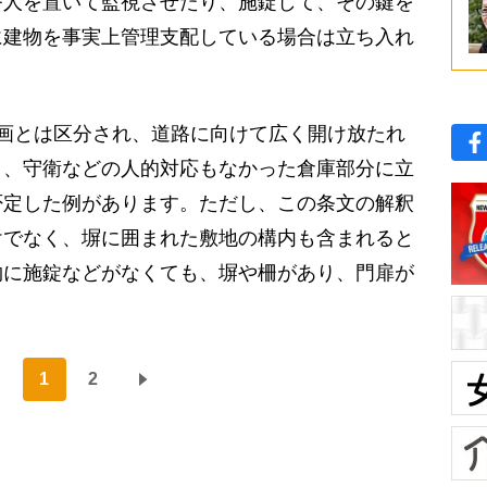
人を置いて監視させたり、施錠して、その鍵を
に建物を事実上管理支配している場合は立ち入れ
画とは区分され、道路に向けて広く開け放たれ
く、守衛などの人的対応もなかった倉庫部分に立
否定した例があります。ただし、この条文の解釈
けでなく、塀に囲まれた敷地の構内も含まれると
物に施錠などがなくても、塀や柵があり、門扉が
1
2