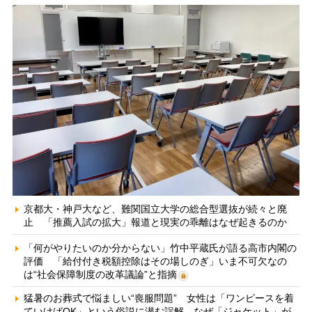
京都大・神戸大など、難関国立大学の総合型選抜が続々と廃
止 「推薦入試の拡大」報道と現実の乖離はなぜ起きるのか
「何がやりたいのか分からない」竹中平蔵氏が語る高市内閣の
評価 「給付付き税額控除はその場しのぎ」いま不可欠なの
は“社会保障制度の改革議論”と指摘
猛暑のお葬式で悩ましい“喪服問題” 女性は「ワンピースを着
ていけばOK」という俗説に潜む誤解、なぜ「ジャケット」が