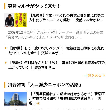
突然マルサがやって来た！
【最終回】1億6000万円の負債と引き換えに手に
入れたプライスレスな経験 ｜ 突然マルサがや…
2009年12月に発行された元FXトレーダー・磯貝清明氏の著書
『突然マルサがやって来た！～FXで10億円稼い…
【第9回】もう一度FXでリベンジ！ 種銭は差し押さえを免れ
た”ヒミツのお金” ｜ 突然マルサ…
【第8回】年利はなんと14.6％！ 毎日5万円超の延滞税が積み
上がっていく ｜ 突然マルサ…
一覧を見る
河合雅司「人口減少ニッポンの活路」
【「警察官離れ」に歯止めはかかるか？】警察庁
が本気で取り組む「警察組織の構造改革」 実
現…