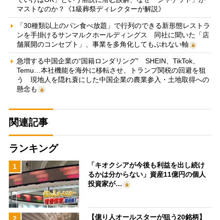
マストなのか？《1級葬祭ディレクターが解説》
「30種類以上のパン食べ放題」で行列のできる新形態レストラ
ンを手掛けるサンマルクホールディングス 同社に聞いた「店
舗展開のコンセプト」、事業を多角化してもぶれない軸
急増する中国企業の“国籍ロンダリング” SHEIN、TikTok、
Temu…本社機能を海外に移転させ、トランプ関税の回避を狙
う 現地人を隠れ蓑にした中国企業の農業参入・土地取得への
懸念も
関連記事
ランキング
「キオクシアが今後も利益を出し続け
1
るかは分からない」資産11億円の個人
投資家が…
【億り人オールスターが狙う20銘柄】
2