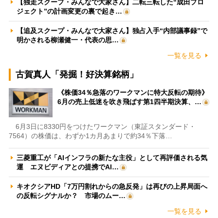
【独走スクープ・みんなで大家さん】二転三転した“成田プロ
ジェクト”の計画変更の裏で起き…
【追及スクープ・みんなで大家さん】独占入手“内部議事録”で
明かされる柳瀬健一・代表の思…
一覧を見る
古賀真人「発掘！好決算銘柄」
《株価34％急落のワークマンに特大反転の期待》
6月の売上低迷を吹き飛ばす第1四半期決算、…
6月3日に8330円をつけたワークマン（東証スタンダード・
7564）の株価は、わずか1カ月あまりで約34％下落…
三菱重工が「AIインフラの新たな主役」として再評価される気
運 エヌビディアとの提携でAI…
キオクシアHD「7万円割れからの急反発」は再びの上昇局面へ
の反転シグナルか？ 市場のムー…
一覧を見る