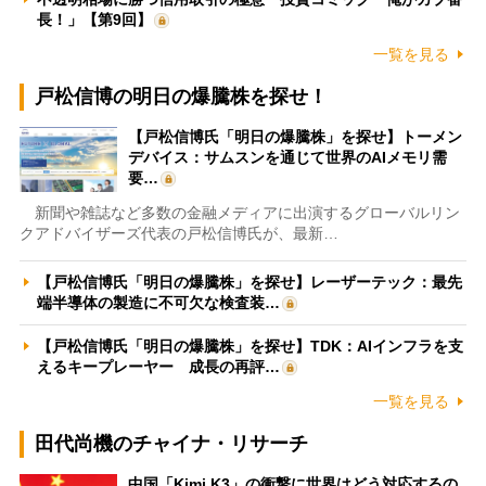
長！」【第9回】
一覧を見る
戸松信博の明日の爆騰株を探せ！
【戸松信博氏「明日の爆騰株」を探せ】トーメン
デバイス：サムスンを通じて世界のAIメモリ需
要…
新聞や雑誌など多数の金融メディアに出演するグローバルリン
クアドバイザーズ代表の戸松信博氏が、最新…
【戸松信博氏「明日の爆騰株」を探せ】レーザーテック：最先
端半導体の製造に不可欠な検査装…
【戸松信博氏「明日の爆騰株」を探せ】TDK：AIインフラを支
えるキープレーヤー 成長の再評…
一覧を見る
田代尚機のチャイナ・リサーチ
中国「Kimi K3」の衝撃に世界はどう対応するの