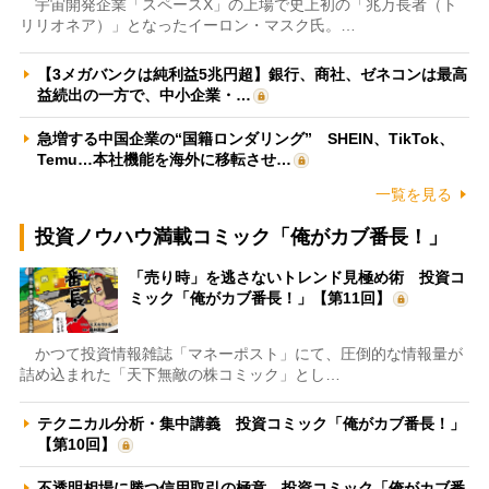
宇宙開発企業「スペースX」の上場で史上初の「兆万長者（ト
リリオネア）」となったイーロン・マスク氏。…
【3メガバンクは純利益5兆円超】銀行、商社、ゼネコンは最高
益続出の一方で、中小企業・…
急増する中国企業の“国籍ロンダリング” SHEIN、TikTok、
Temu…本社機能を海外に移転させ…
一覧を見る
投資ノウハウ満載コミック「俺がカブ番長！」
「売り時」を逃さないトレンド見極め術 投資コ
ミック「俺がカブ番長！」【第11回】
かつて投資情報雑誌「マネーポスト」にて、圧倒的な情報量が
詰め込まれた「天下無敵の株コミック」とし…
テクニカル分析・集中講義 投資コミック「俺がカブ番長！」
【第10回】
不透明相場に勝つ信用取引の極意 投資コミック「俺がカブ番