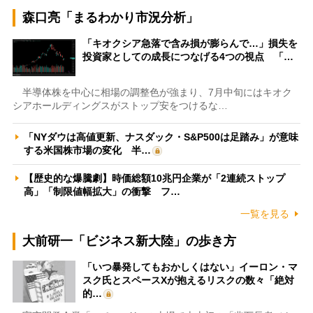
森口亮「まるわかり市況分析」
「キオクシア急落で含み損が膨らんで…」損失を
投資家としての成長につなげる4つの視点 「…
半導体株を中心に相場の調整色が強まり、7月中旬にはキオク
シアホールディングスがストップ安をつけるな…
「NYダウは高値更新、ナスダック・S&P500は足踏み」が意味
する米国株市場の変化 半…
【歴史的な爆騰劇】時価総額10兆円企業が「2連続ストップ
高」「制限値幅拡大」の衝撃 フ…
一覧を見る
大前研一「ビジネス新大陸」の歩き方
「いつ暴発してもおかしくはない」イーロン・マ
スク氏とスペースXが抱えるリスクの数々「絶対
的…