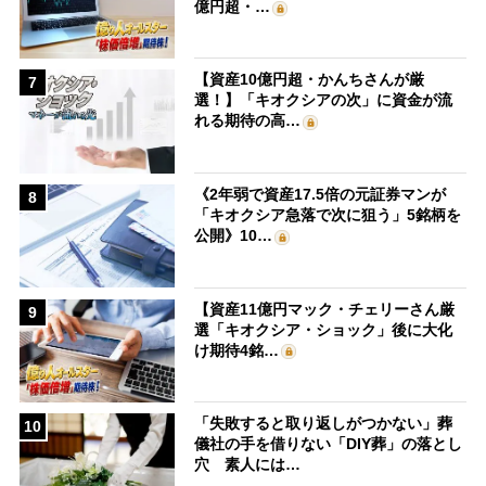
億円超・…
【資産10億円超・かんちさんが厳
7
選！】「キオクシアの次」に資金が流
れる期待の高…
《2年弱で資産17.5倍の元証券マンが
8
「キオクシア急落で次に狙う」5銘柄を
公開》10…
【資産11億円マック・チェリーさん厳
9
選「キオクシア・ショック」後に大化
け期待4銘…
「失敗すると取り返しがつかない」葬
10
儀社の手を借りない「DIY葬」の落とし
穴 素人には…