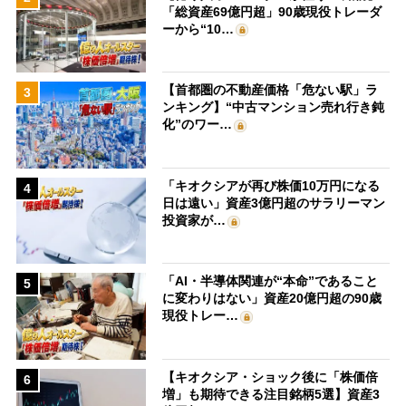
「総資産69億円超」90歳現役トレーダ
ーから“10…
【首都圏の不動産価格「危ない駅」ラ
3
ンキング】“中古マンション売れ行き鈍
化”のワー…
「キオクシアが再び株価10万円になる
4
日は遠い」資産3億円超のサラリーマン
投資家が…
「AI・半導体関連が“本命”であること
5
に変わりはない」資産20億円超の90歳
現役トレー…
【キオクシア・ショック後に「株価倍
6
増」も期待できる注目銘柄5選】資産3