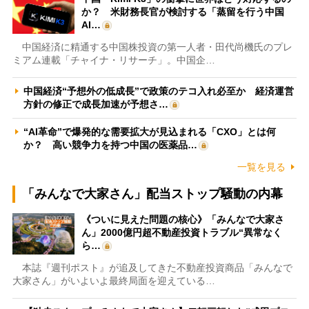
か？ 米財務長官が検討する「蒸留を行う中国
AI…
中国経済に精通する中国株投資の第一人者・田代尚機氏のプレ
ミアム連載「チャイナ・リサーチ」。中国企…
中国経済“予想外の低成長”で政策のテコ入れ必至か 経済運営
方針の修正で成長加速が予想さ…
“AI革命”で爆発的な需要拡大が見込まれる「CXO」とは何
か？ 高い競争力を持つ中国の医薬品…
一覧を見る
「みんなで大家さん」配当ストップ騒動の内幕
《ついに見えた問題の核心》「みんなで大家さ
ん」2000億円超不動産投資トラブル“異常なく
ら…
本誌『週刊ポスト』が追及してきた不動産投資商品「みんなで
大家さん」がいよいよ最終局面を迎えている…