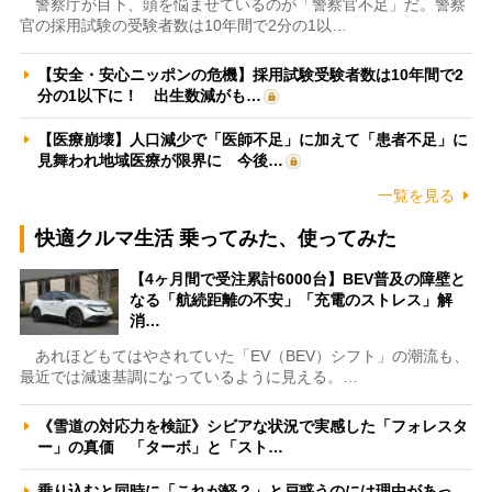
警察庁が目下、頭を悩ませているのが「警察官不足」だ。警察
官の採用試験の受験者数は10年間で2分の1以…
【安全・安心ニッポンの危機】採用試験受験者数は10年間で2
分の1以下に！ 出生数減がも…
【医療崩壊】人口減少で「医師不足」に加えて「患者不足」に
見舞われ地域医療が限界に 今後…
一覧を見る
快適クルマ生活 乗ってみた、使ってみた
【4ヶ月間で受注累計6000台】BEV普及の障壁と
なる「航続距離の不安」「充電のストレス」解
消…
あれほどもてはやされていた「EV（BEV）シフト」の潮流も、
最近では減速基調になっているように見える。…
《雪道の対応力を検証》シビアな状況で実感した「フォレスタ
ー」の真価 「ターボ」と「スト…
乗り込むと同時に「これが軽？」と戸惑うのには理由があっ