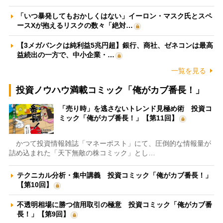
「いつ暴発してもおかしくはない」イーロン・マスク氏とスペ
ースXが抱えるリスクの数々「絶対…
【3メガバンクは純利益5兆円超】銀行、商社、ゼネコンは最高
益続出の一方で、中小企業・…
一覧を見る
投資ノウハウ満載コミック「俺がカブ番長！」
「売り時」を逃さないトレンド見極め術 投資コ
ミック「俺がカブ番長！」【第11回】
かつて投資情報雑誌「マネーポスト」にて、圧倒的な情報量が
詰め込まれた「天下無敵の株コミック」とし…
テクニカル分析・集中講義 投資コミック「俺がカブ番長！」
【第10回】
不透明相場に勝つ信用取引の極意 投資コミック「俺がカブ番
長！」【第9回】