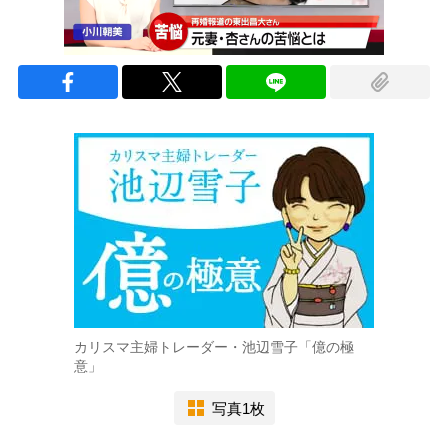
カリスマ主婦トレーダー・池辺雪子「億の極
意」
写真1枚