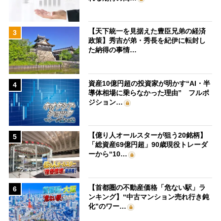
【天下統一を見据えた豊臣兄弟の経済
3
政策】秀吉が弟・秀長を紀伊に転封し
た納得の事情…
資産10億円超の投資家が明かす“AI・半
4
導体相場に乗らなかった理由” フルポ
ジション…
【億り人オールスターが狙う20銘柄】
5
「総資産69億円超」90歳現役トレーダ
ーから“10…
【首都圏の不動産価格「危ない駅」ラ
6
ンキング】“中古マンション売れ行き鈍
化”のワー…