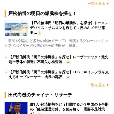
一覧を見る
戸松信博の明日の爆騰株を探せ！
【戸松信博氏「明日の爆騰株」を探せ】トーメン
デバイス：サムスンを通じて世界のAIメモリ需
要…
新聞や雑誌など多数の金融メディアに出演するグローバルリン
クアドバイザーズ代表の戸松信博氏が、最新…
【戸松信博氏「明日の爆騰株」を探せ】レーザーテック：最先
端半導体の製造に不可欠な検査装…
【戸松信博氏「明日の爆騰株」を探せ】TDK：AIインフラを支
えるキープレーヤー 成長の再評…
一覧を見る
田代尚機のチャイナ・リサーチ
厳しい経済情勢をどう打開するか？中国の下半期
の「経済運営方針」を読み解く 需要不足対策
が…