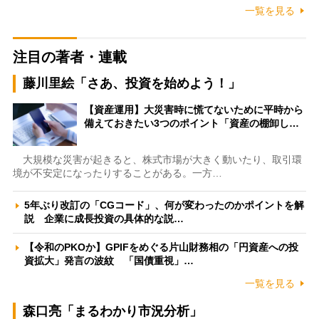
一覧を見る
注目の著者・連載
藤川里絵「さあ、投資を始めよう！」
【資産運用】大災害時に慌てないために平時から
備えておきたい3つのポイント「資産の棚卸し…
大規模な災害が起きると、株式市場が大きく動いたり、取引環
境が不安定になったりすることがある。一方…
5年ぶり改訂の「CGコード」、何が変わったのかポイントを解
説 企業に成長投資の具体的な説…
【令和のPKOか】GPIFをめぐる片山財務相の「円資産への投
資拡大」発言の波紋 「国債重視」…
一覧を見る
森口亮「まるわかり市況分析」