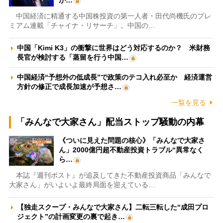
中国経済に精通する中国株投資の第一人者・田代尚機氏のプレ
ミアム連載「チャイナ・リサーチ」。中国の…
中国「Kimi K3」の衝撃に世界はどう対応するのか？ 米財務
長官が検討する「蒸留を行う中国…
中国経済“予想外の低成長”で政策のテコ入れ必至か 経済運営
方針の修正で成長加速が予想さ…
一覧を見る
「みんなで大家さん」配当ストップ騒動の内幕
《ついに見えた問題の核心》「みんなで大家さ
ん」2000億円超不動産投資トラブル“異常なく
ら…
本誌『週刊ポスト』が追及してきた不動産投資商品「みんなで
大家さん」がいよいよ最終局面を迎えている…
【独走スクープ・みんなで大家さん】二転三転した“成田プロ
ジェクト”の計画変更の裏で起き…