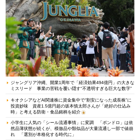
ジャングリア沖縄、開業1周年で「経済効果494億円」の大きな
ミスリード 事業の苦戦を覆い隠す“不透明すぎる巨大な数字”
キオクシアなどAI関連株に資金集中で“割安になった成長株”に
投資妙味 資産1.5億円超の坂本慎太郎さんが「絶好の仕込み
時」と考える防衛・食品銘柄を紹介
小学生に人気の「シール流通事情」に変調 「ボンドロ」は依
然品薄状態が続くが、模倣品や類似品が大量流通し一部で値崩
れ 「選別が本格化する時代に」