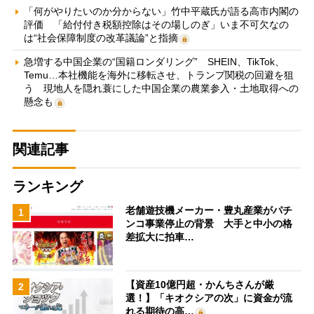
「何がやりたいのか分からない」竹中平蔵氏が語る高市内閣の
評価 「給付付き税額控除はその場しのぎ」いま不可欠なの
は“社会保障制度の改革議論”と指摘
急増する中国企業の“国籍ロンダリング” SHEIN、TikTok、
Temu…本社機能を海外に移転させ、トランプ関税の回避を狙
う 現地人を隠れ蓑にした中国企業の農業参入・土地取得への
懸念も
関連記事
ランキング
老舗遊技機メーカー・豊丸産業がパチ
1
ンコ事業停止の背景 大手と中小の格
差拡大に拍車…
【資産10億円超・かんちさんが厳
2
選！】「キオクシアの次」に資金が流
れる期待の高…