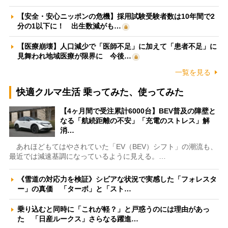
【安全・安心ニッポンの危機】採用試験受験者数は10年間で2
分の1以下に！ 出生数減がも…
【医療崩壊】人口減少で「医師不足」に加えて「患者不足」に
見舞われ地域医療が限界に 今後…
一覧を見る
快適クルマ生活 乗ってみた、使ってみた
【4ヶ月間で受注累計6000台】BEV普及の障壁と
なる「航続距離の不安」「充電のストレス」解
消…
あれほどもてはやされていた「EV（BEV）シフト」の潮流も、
最近では減速基調になっているように見える。…
《雪道の対応力を検証》シビアな状況で実感した「フォレスタ
ー」の真価 「ターボ」と「スト…
乗り込むと同時に「これが軽？」と戸惑うのには理由があっ
た 「日産ルークス」さらなる躍進…