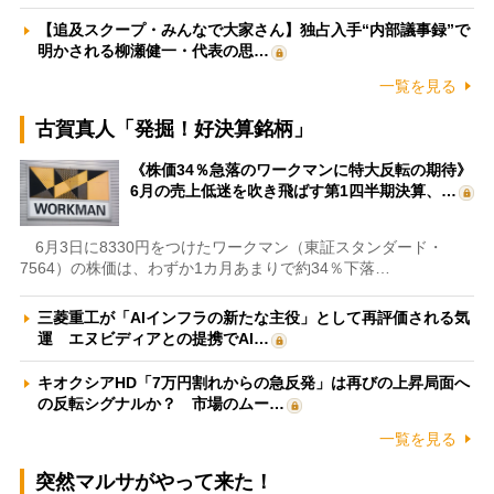
【追及スクープ・みんなで大家さん】独占入手“内部議事録”で
明かされる柳瀬健一・代表の思…
一覧を見る
古賀真人「発掘！好決算銘柄」
《株価34％急落のワークマンに特大反転の期待》
6月の売上低迷を吹き飛ばす第1四半期決算、…
6月3日に8330円をつけたワークマン（東証スタンダード・
7564）の株価は、わずか1カ月あまりで約34％下落…
三菱重工が「AIインフラの新たな主役」として再評価される気
運 エヌビディアとの提携でAI…
キオクシアHD「7万円割れからの急反発」は再びの上昇局面へ
の反転シグナルか？ 市場のムー…
一覧を見る
突然マルサがやって来た！