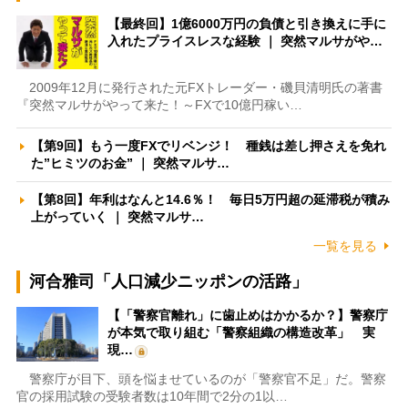
【最終回】1億6000万円の負債と引き換えに手に
入れたプライスレスな経験 ｜ 突然マルサがや…
2009年12月に発行された元FXトレーダー・磯貝清明氏の著書
『突然マルサがやって来た！～FXで10億円稼い…
【第9回】もう一度FXでリベンジ！ 種銭は差し押さえを免れ
た”ヒミツのお金” ｜ 突然マルサ…
【第8回】年利はなんと14.6％！ 毎日5万円超の延滞税が積み
上がっていく ｜ 突然マルサ…
一覧を見る
河合雅司「人口減少ニッポンの活路」
【「警察官離れ」に歯止めはかかるか？】警察庁
が本気で取り組む「警察組織の構造改革」 実
現…
警察庁が目下、頭を悩ませているのが「警察官不足」だ。警察
官の採用試験の受験者数は10年間で2分の1以…