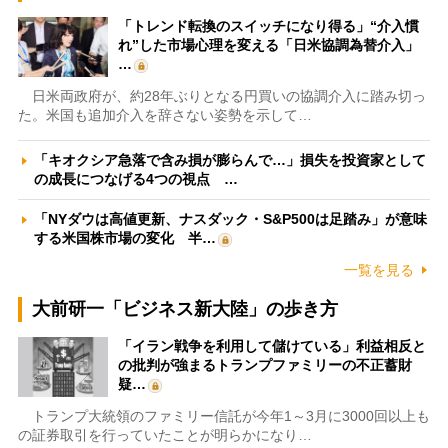
「トレンド転換のスイッチになり得る」“介入慣
れ”した市場心理を変える「日米協調為替介入」
…
日米両政府が、約28年ぶりとなる円買いの協調介入に踏み切っ
た。米国も追加介入を辞さない姿勢を示して…
「キオクシア急落で含み損が膨らんで…」損失を投資家として
の成長につなげる4つの視点 …
「NYダウは高値更新、ナスダック・S&P500は足踏み」が意味
する米国株市場の変化 半…
一覧を見る
大前研一「ビジネス新大陸」の歩き方
「イラン戦争を利用して儲けている」利益相反と
の批判が強まるトランプファミリーの不正蓄財
疑…
トランプ大統領のファミリー信託が今年1～3月に3000回以上も
の証券取引を行っていたことが明らかになり…