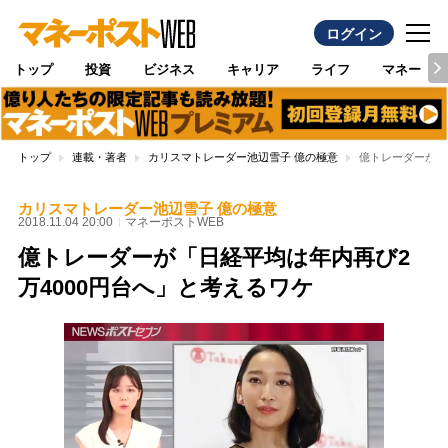
ログイン
トップ
投資
ビジネス
キャリア
ライフ
マネー
トップ
連載・著者
カリスマトレーダー池辺雪子 億の極意
億トレーダーが「
カリスマトレーダー池辺雪子 億の極意
2018.11.04 20:00
マネーポストWEB
億トレーダーが「日経平均は年内再び2
万4000円台へ」と考えるワケ