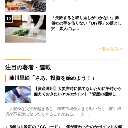
「失敗すると取り返しがつかない」葬
10
儀社の手を借りない「DIY葬」の落とし
穴 素人には…
一覧を見る
注目の著者・連載
藤川里絵「さあ、投資を始めよう！」
【資産運用】大災害時に慌てないために平時から
備えておきたい3つのポイント「資産の棚卸し…
大規模な災害が起きると、株式市場が大きく動いたり、取引環
境が不安定になったりすることがある。一方…
5年ぶり改訂の「CGコード」、何が変わったのかポイントを解