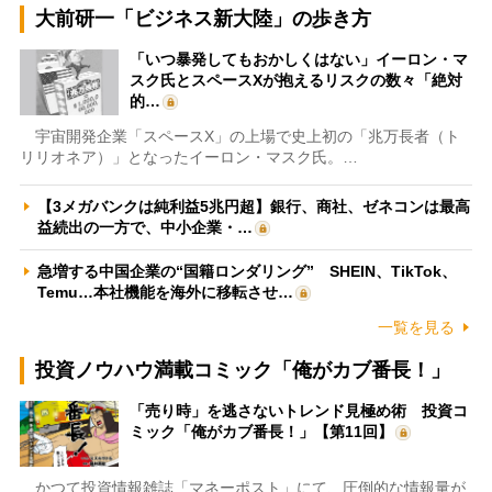
大前研一「ビジネス新大陸」の歩き方
「いつ暴発してもおかしくはない」イーロン・マ
スク氏とスペースXが抱えるリスクの数々「絶対
的…
宇宙開発企業「スペースX」の上場で史上初の「兆万長者（ト
リリオネア）」となったイーロン・マスク氏。…
【3メガバンクは純利益5兆円超】銀行、商社、ゼネコンは最高
益続出の一方で、中小企業・…
急増する中国企業の“国籍ロンダリング” SHEIN、TikTok、
Temu…本社機能を海外に移転させ…
一覧を見る
投資ノウハウ満載コミック「俺がカブ番長！」
「売り時」を逃さないトレンド見極め術 投資コ
ミック「俺がカブ番長！」【第11回】
かつて投資情報雑誌「マネーポスト」にて、圧倒的な情報量が