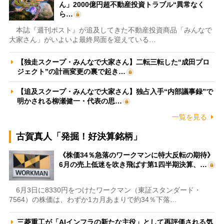
ん」2000億円超不動産投資トラブル“異常なく
ら…
本誌『週刊ポスト』が追及してきた不動産投資商品「みんなで
大家さん」がいよいよ最終局面を迎えている…
【独走スクープ・みんなで大家さん】二転三転した“成田プロ
ジェクト”の計画変更の裏で起き…
【追及スクープ・みんなで大家さん】独占入手“内部議事録”で
明かされる柳瀬健一・代表の思…
一覧を見る
古賀真人「発掘！好決算銘柄」
《株価34％急落のワークマンに特大反転の期待》
6月の売上低迷を吹き飛ばす第1四半期決算、…
6月3日に8330円をつけたワークマン（東証スタンダード・
7564）の株価は、わずか1カ月あまりで約34％下落…
三菱重工が「AIインフラの新たな主役」として再評価される気