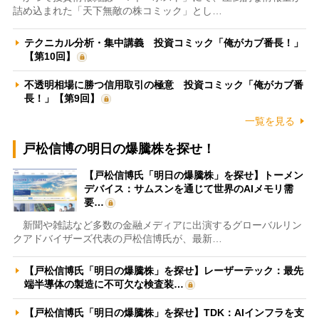
詰め込まれた「天下無敵の株コミック」とし…
テクニカル分析・集中講義 投資コミック「俺がカブ番長！」
【第10回】
不透明相場に勝つ信用取引の極意 投資コミック「俺がカブ番
長！」【第9回】
一覧を見る
戸松信博の明日の爆騰株を探せ！
【戸松信博氏「明日の爆騰株」を探せ】トーメン
デバイス：サムスンを通じて世界のAIメモリ需
要…
新聞や雑誌など多数の金融メディアに出演するグローバルリン
クアドバイザーズ代表の戸松信博氏が、最新…
【戸松信博氏「明日の爆騰株」を探せ】レーザーテック：最先
端半導体の製造に不可欠な検査装…
【戸松信博氏「明日の爆騰株」を探せ】TDK：AIインフラを支