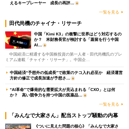
えるキープレーヤー 成長の再評…
一覧を見る
田代尚機のチャイナ・リサーチ
中国「Kimi K3」の衝撃に世界はどう対応するの
か？ 米財務長官が検討する「蒸留を行う中国
AI…
中国経済に精通する中国株投資の第一人者・田代尚機氏のプレ
ミアム連載「チャイナ・リサーチ」。中国企…
中国経済“予想外の低成長”で政策のテコ入れ必至か 経済運営
方針の修正で成長加速が予想さ…
“AI革命”で爆発的な需要拡大が見込まれる「CXO」とは何
か？ 高い競争力を持つ中国の医薬品…
一覧を見る
「みんなで大家さん」配当ストップ騒動の内幕
《ついに見えた問題の核心》「みんなで大家さ