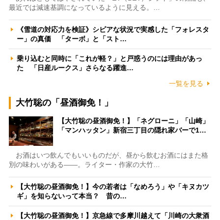
最近では減速基調になっているように見える。…
《雪道の対応力を検証》シビアな状況で実感した「フォレスタ
ー」の真価 「ターボ」と「スト…
乗り込むと同時に「これが軽？」と戸惑うのには理由があっ
た 「日産ルークス」さらなる躍進…
一覧を見る
大竹聡の「昼酒御免！」
【大竹聡の昼酒御免！】「ネグローニ」「山崎」
「マンハッタン」新宿三丁目の隠れ家バーで1…
お酒はいつ飲んでもいいものだが、昼から飲むお酒にはまた格
別の味わいがある――。ライター・作家の大竹…
【大竹聡の昼酒御免！】今の若者は「なめろう」や「キヌカツ
ギ」を知らないって本当？ 昔の…
【大竹聡の昼酒御免！】京急線で多摩川越えて「川崎の大衆酒