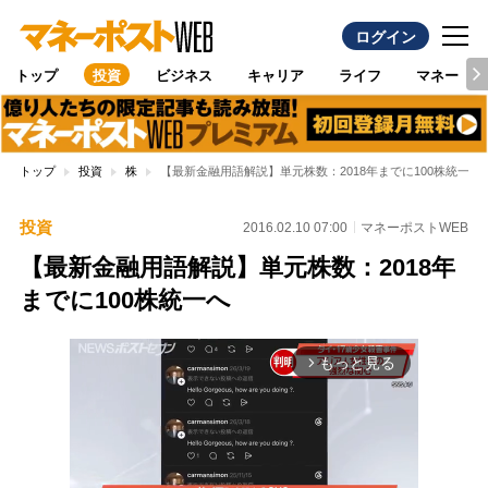
ログイン
トップ
投資
ビジネス
キャリア
ライフ
マネー
トップ
投資
株
【最新金融用語解説】単元株数：2018年までに100株統一へ
投資
2016.02.10 07:00
マネーポストWEB
【最新金融用語解説】単元株数：2018年
までに100株統一へ
もっと見る
arrow_forward_ios