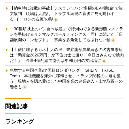
【納車時に複数の事故】テスラジャパン“多額のEV補助金”で注
文殺到、現場は大混乱 トラブル続発の背後に見え隠れす
る“イーロンの右腕”の影
「30種類以上のパン食べ放題」で行列のできる新形態レストラ
ンを手掛けるサンマルクホールディングス 同社に聞いた「店
舗展開のコンセプト」、事業を多角化してもぶれない軸
【土俵に埋まるカネ】大の里、豊昇龍が黒星続きの名古屋場所
は「懸賞金2826万円」が下位力士に渡り「今日はみんなで焼肉
だ！」 金星4個配給で協会は年96万円の支出増に
急増する中国企業の“国籍ロンダリング” SHEIN、TikTok、
Temu…本社機能を海外に移転させ、トランプ関税の回避を狙
う 現地人を隠れ蓑にした中国企業の農業参入・土地取得への
懸念も
関連記事
ランキング