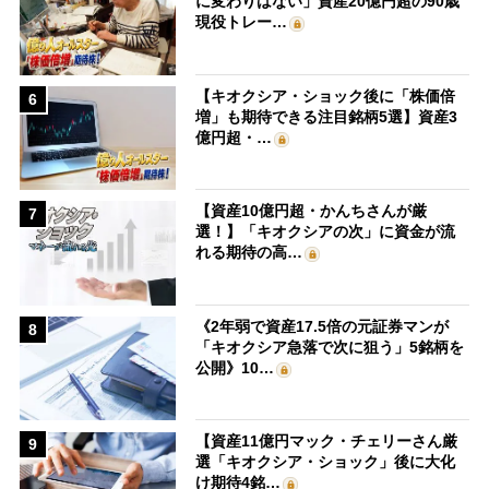
に変わりはない」資産20億円超の90歳
現役トレー…
【キオクシア・ショック後に「株価倍
6
増」も期待できる注目銘柄5選】資産3
億円超・…
【資産10億円超・かんちさんが厳
7
選！】「キオクシアの次」に資金が流
れる期待の高…
《2年弱で資産17.5倍の元証券マンが
8
「キオクシア急落で次に狙う」5銘柄を
公開》10…
【資産11億円マック・チェリーさん厳
9
選「キオクシア・ショック」後に大化
け期待4銘…