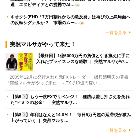
運 エヌビディアとの提携でAI…
キオクシアHD「7万円割れからの急反発」は再びの上昇局面へ
の反転シグナルか？ 市場のムー…
一覧を見る
突然マルサがやって来た！
【最終回】1億6000万円の負債と引き換えに手に
入れたプライスレスな経験 ｜ 突然マルサがや…
2009年12月に発行された元FXトレーダー・磯貝清明氏の著書
『突然マルサがやって来た！～FXで10億円稼い…
【第9回】もう一度FXでリベンジ！ 種銭は差し押さえを免れ
た”ヒミツのお金” ｜ 突然マルサ…
【第8回】年利はなんと14.6％！ 毎日5万円超の延滞税が積み
上がっていく ｜ 突然マルサ…
一覧を見る