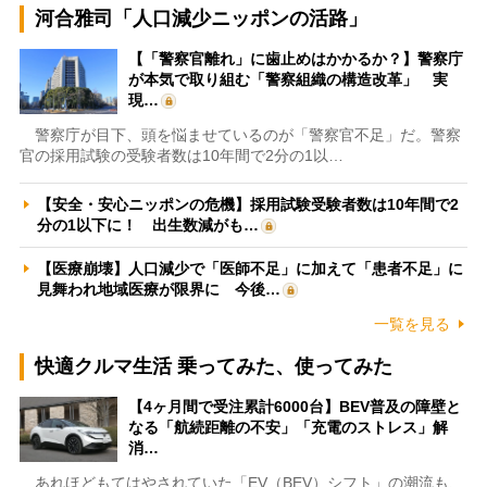
河合雅司「人口減少ニッポンの活路」
【「警察官離れ」に歯止めはかかるか？】警察庁
が本気で取り組む「警察組織の構造改革」 実
現…
警察庁が目下、頭を悩ませているのが「警察官不足」だ。警察
官の採用試験の受験者数は10年間で2分の1以…
【安全・安心ニッポンの危機】採用試験受験者数は10年間で2
分の1以下に！ 出生数減がも…
【医療崩壊】人口減少で「医師不足」に加えて「患者不足」に
見舞われ地域医療が限界に 今後…
一覧を見る
快適クルマ生活 乗ってみた、使ってみた
【4ヶ月間で受注累計6000台】BEV普及の障壁と
なる「航続距離の不安」「充電のストレス」解
消…
あれほどもてはやされていた「EV（BEV）シフト」の潮流も、