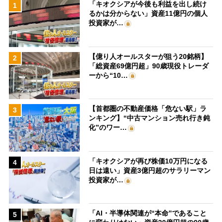
「キオクシアが今後も利益を出し続け
1
るかは分からない」資産11億円の個人
投資家が…
【億り人オールスターが狙う20銘柄】
2
「総資産69億円超」90歳現役トレーダ
ーから“10…
【首都圏の不動産価格「危ない駅」ラ
3
ンキング】“中古マンション売れ行き鈍
化”のワー…
「キオクシアが再び株価10万円になる
4
日は遠い」資産3億円超のサラリーマン
投資家が…
「AI・半導体関連が“本命”であること
5