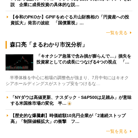
説 企業に成長投資の具体的な説…
【令和のPKOか】GPIFをめぐる片山財務相の「円資産への投
資拡大」発言の波紋 「国債重視」…
一覧を見る
森口亮「まるわかり市況分析」
「キオクシア急落で含み損が膨らんで…」損失を
投資家としての成長につなげる4つの視点 「…
半導体株を中心に相場の調整色が強まり、7月中旬にはキオク
シアホールディングスがストップ安をつけるな…
「NYダウは高値更新、ナスダック・S&P500は足踏み」が意味
する米国株市場の変化 半…
【歴史的な爆騰劇】時価総額10兆円企業が「2連続ストップ
高」「制限値幅拡大」の衝撃 フ…
一覧を見る