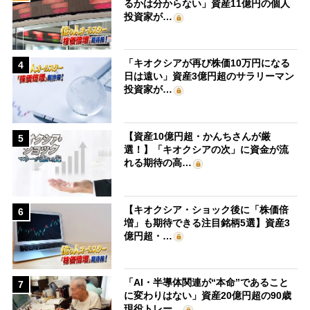
るかは分からない」資産11億円の個人
投資家が…
「キオクシアが再び株価10万円になる
4
日は遠い」資産3億円超のサラリーマン
投資家が…
【資産10億円超・かんちさんが厳
5
選！】「キオクシアの次」に資金が流
れる期待の高…
【キオクシア・ショック後に「株価倍
6
増」も期待できる注目銘柄5選】資産3
億円超・…
「AI・半導体関連が“本命”であること
7
に変わりはない」資産20億円超の90歳
現役トレー…