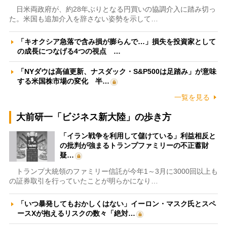
日米両政府が、約28年ぶりとなる円買いの協調介入に踏み切っ
た。米国も追加介入を辞さない姿勢を示して…
「キオクシア急落で含み損が膨らんで…」損失を投資家として
の成長につなげる4つの視点 …
「NYダウは高値更新、ナスダック・S&P500は足踏み」が意味
する米国株市場の変化 半…
一覧を見る
大前研一「ビジネス新大陸」の歩き方
「イラン戦争を利用して儲けている」利益相反と
の批判が強まるトランプファミリーの不正蓄財
疑…
トランプ大統領のファミリー信託が今年1～3月に3000回以上も
の証券取引を行っていたことが明らかになり…
「いつ暴発してもおかしくはない」イーロン・マスク氏とスペ
ースXが抱えるリスクの数々「絶対…