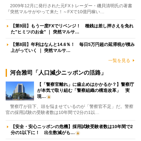
2009年12月に発行された元FXトレーダー・磯貝清明氏の著書
『突然マルサがやって来た！～FXで10億円稼い…
【第9回】もう一度FXでリベンジ！ 種銭は差し押さえを免れ
た”ヒミツのお金” ｜ 突然マルサ…
【第8回】年利はなんと14.6％！ 毎日5万円超の延滞税が積み
上がっていく ｜ 突然マルサ…
一覧を見る
河合雅司「人口減少ニッポンの活路」
【「警察官離れ」に歯止めはかかるか？】警察庁
が本気で取り組む「警察組織の構造改革」 実
現…
警察庁が目下、頭を悩ませているのが「警察官不足」だ。警察
官の採用試験の受験者数は10年間で2分の1以…
【安全・安心ニッポンの危機】採用試験受験者数は10年間で2
分の1以下に！ 出生数減がも…