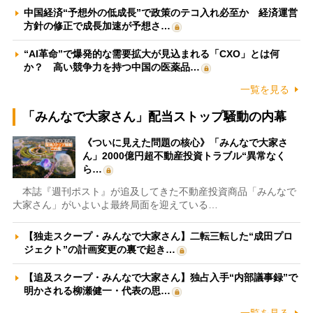
中国経済“予想外の低成長”で政策のテコ入れ必至か 経済運営
方針の修正で成長加速が予想さ…
“AI革命”で爆発的な需要拡大が見込まれる「CXO」とは何
か？ 高い競争力を持つ中国の医薬品…
一覧を見る
「みんなで大家さん」配当ストップ騒動の内幕
《ついに見えた問題の核心》「みんなで大家さ
ん」2000億円超不動産投資トラブル“異常なく
ら…
本誌『週刊ポスト』が追及してきた不動産投資商品「みんなで
大家さん」がいよいよ最終局面を迎えている…
【独走スクープ・みんなで大家さん】二転三転した“成田プロ
ジェクト”の計画変更の裏で起き…
【追及スクープ・みんなで大家さん】独占入手“内部議事録”で
明かされる柳瀬健一・代表の思…