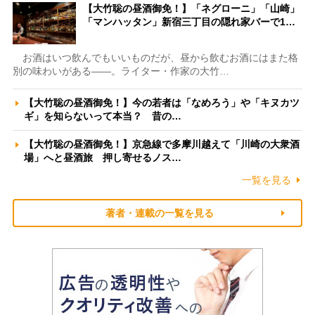
【大竹聡の昼酒御免！】「ネグローニ」「山崎」
「マンハッタン」新宿三丁目の隠れ家バーで1…
お酒はいつ飲んでもいいものだが、昼から飲むお酒にはまた格
別の味わいがある――。ライター・作家の大竹…
【大竹聡の昼酒御免！】今の若者は「なめろう」や「キヌカツ
ギ」を知らないって本当？ 昔の…
【大竹聡の昼酒御免！】京急線で多摩川越えて「川崎の大衆酒
場」へと昼酒旅 押し寄せるノス…
一覧を見る
著者・連載の一覧を見る