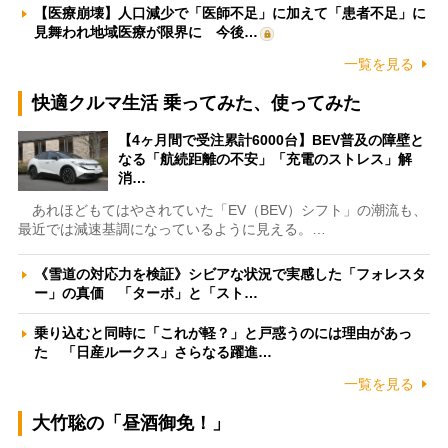
【医療崩壊】人口減少で「医師不足」に加えて「患者不足」に
見舞われ地域医療が限界に 今後…
一覧を見る
快適クルマ生活 乗ってみた、使ってみた
【4ヶ月間で受注累計6000台】BEV普及の障壁と
なる「航続距離の不安」「充電のストレス」解
消…
あれほどもてはやされていた「EV（BEV）シフト」の潮流も、
最近では減速基調になっているように見える。…
《雪道の対応力を検証》シビアな状況で実感した「フォレスタ
ー」の真価 「ターボ」と「スト…
乗り込むと同時に「これが軽？」と戸惑うのには理由があっ
た 「日産ルークス」さらなる躍進…
一覧を見る
大竹聡の「昼酒御免！」