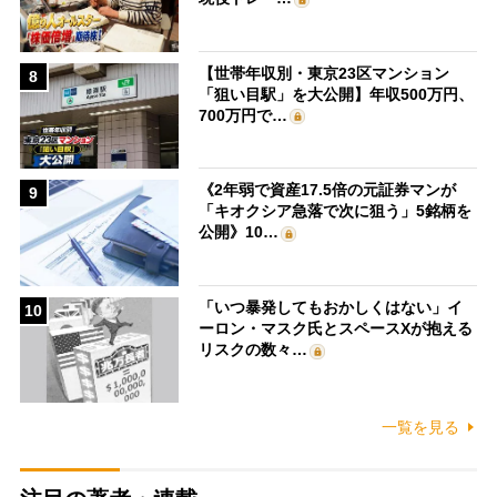
【世帯年収別・東京23区マンション
8
「狙い目駅」を大公開】年収500万円、
700万円で…
《2年弱で資産17.5倍の元証券マンが
9
「キオクシア急落で次に狙う」5銘柄を
公開》10…
「いつ暴発してもおかしくはない」イ
10
ーロン・マスク氏とスペースXが抱える
リスクの数々…
一覧を見る