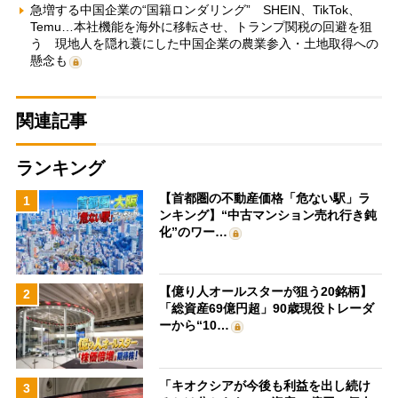
急増する中国企業の“国籍ロンダリング” SHEIN、TikTok、
Temu…本社機能を海外に移転させ、トランプ関税の回避を狙
う 現地人を隠れ蓑にした中国企業の農業参入・土地取得への
懸念も
関連記事
ランキング
【首都圏の不動産価格「危ない駅」ラ
1
ンキング】“中古マンション売れ行き鈍
化”のワー…
【億り人オールスターが狙う20銘柄】
2
「総資産69億円超」90歳現役トレーダ
ーから“10…
「キオクシアが今後も利益を出し続け
3