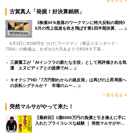
一覧を見る
古賀真人「発掘！好決算銘柄」
《株価34％急落のワークマンに特大反転の期待》
6月の売上低迷を吹き飛ばす第1四半期決算、…
6月3日に8330円をつけたワークマン（東証スタンダード・
7564）の株価は、わずか1カ月あまりで約34％下落…
三菱重工が「AIインフラの新たな主役」として再評価される気
運 エヌビディアとの提携でAI…
キオクシアHD「7万円割れからの急反発」は再びの上昇局面へ
の反転シグナルか？ 市場のムー…
一覧を見る
突然マルサがやって来た！
【最終回】1億6000万円の負債と引き換えに手に
入れたプライスレスな経験 ｜ 突然マルサがや…