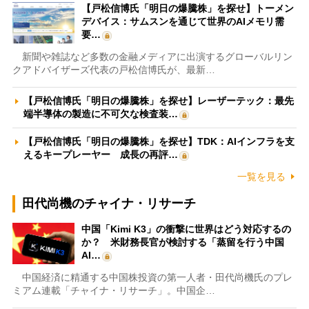
【戸松信博氏「明日の爆騰株」を探せ】トーメン
デバイス：サムスンを通じて世界のAIメモリ需
要…
新聞や雑誌など多数の金融メディアに出演するグローバルリン
クアドバイザーズ代表の戸松信博氏が、最新…
【戸松信博氏「明日の爆騰株」を探せ】レーザーテック：最先
端半導体の製造に不可欠な検査装…
【戸松信博氏「明日の爆騰株」を探せ】TDK：AIインフラを支
えるキープレーヤー 成長の再評…
一覧を見る
田代尚機のチャイナ・リサーチ
中国「Kimi K3」の衝撃に世界はどう対応するの
か？ 米財務長官が検討する「蒸留を行う中国
AI…
中国経済に精通する中国株投資の第一人者・田代尚機氏のプレ
ミアム連載「チャイナ・リサーチ」。中国企…