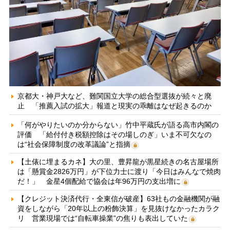
京都大・神戸大など、難関国立大学の総合型選抜が続々と廃
止 「推薦入試の拡大」報道と現実の乖離はなぜ起きるのか
「何がやりたいのか分からない」竹中平蔵氏が語る高市内閣の
評価 「給付付き税額控除はその場しのぎ」いま不可欠なの
は“社会保障制度の改革議論”と指摘
【土俵に埋まるカネ】大の里、豊昇龍が黒星続きの名古屋場所
は「懸賞金2826万円」が下位力士に渡り「今日はみんなで焼肉
だ！」 金星4個配給で協会は年96万円の支出増に
【クレジット決済代行・全東信が破産】63社もの金融機関が融
資をしながら「20年以上の粉飾決算」を見抜けなかったカラク
リ 営業現場では“自転車操業”の焦りも表出していた