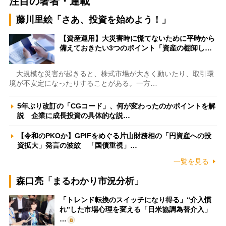
注目の著者・連載
藤川里絵「さあ、投資を始めよう！」
【資産運用】大災害時に慌てないために平時から
備えておきたい3つのポイント「資産の棚卸し…
大規模な災害が起きると、株式市場が大きく動いたり、取引環
境が不安定になったりすることがある。一方…
5年ぶり改訂の「CGコード」、何が変わったのかポイントを解
説 企業に成長投資の具体的な説…
【令和のPKOか】GPIFをめぐる片山財務相の「円資産への投
資拡大」発言の波紋 「国債重視」…
一覧を見る
森口亮「まるわかり市況分析」
「トレンド転換のスイッチになり得る」“介入慣
れ”した市場心理を変える「日米協調為替介入」
…