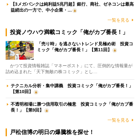
【3メガバンクは純利益5兆円超】銀行、商社、ゼネコンは最高
益続出の一方で、中小企業・…
一覧を見る
投資ノウハウ満載コミック「俺がカブ番長！」
「売り時」を逃さないトレンド見極め術 投資コ
ミック「俺がカブ番長！」【第11回】
かつて投資情報雑誌「マネーポスト」にて、圧倒的な情報量が
詰め込まれた「天下無敵の株コミック」とし…
テクニカル分析・集中講義 投資コミック「俺がカブ番長！」
【第10回】
不透明相場に勝つ信用取引の極意 投資コミック「俺がカブ番
長！」【第9回】
一覧を見る
戸松信博の明日の爆騰株を探せ！