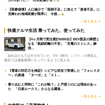
分の1以下に！ 出生数減がも…
【医療崩壊】人口減少で「医師不足」に加えて「患者不足」に
見舞われ地域医療が限界に 今後…
一覧を見る
快適クルマ生活 乗ってみた、使ってみた
【4ヶ月間で受注累計6000台】BEV普及の障壁と
なる「航続距離の不安」「充電のストレス」解
消…
あれほどもてはやされていた「EV（BEV）シフト」の潮流も、
最近では減速基調になっているように見える。…
《雪道の対応力を検証》シビアな状況で実感した「フォレスタ
ー」の真価 「ターボ」と「スト…
乗り込むと同時に「これが軽？」と戸惑うのには理由があっ
た 「日産ルークス」さらなる躍進…
一覧を見る