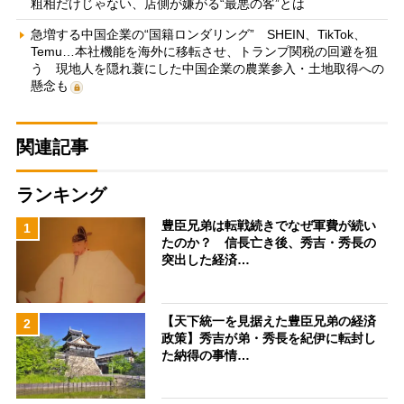
粗相だけじゃない、店側が嫌がる“最悪の客”とは
急増する中国企業の“国籍ロンダリング” SHEIN、TikTok、
Temu…本社機能を海外に移転させ、トランプ関税の回避を狙
う 現地人を隠れ蓑にした中国企業の農業参入・土地取得への
懸念も
関連記事
ランキング
豊臣兄弟は転戦続きでなぜ軍費が続い
1
たのか？ 信長亡き後、秀吉・秀長の
突出した経済…
【天下統一を見据えた豊臣兄弟の経済
2
政策】秀吉が弟・秀長を紀伊に転封し
た納得の事情…