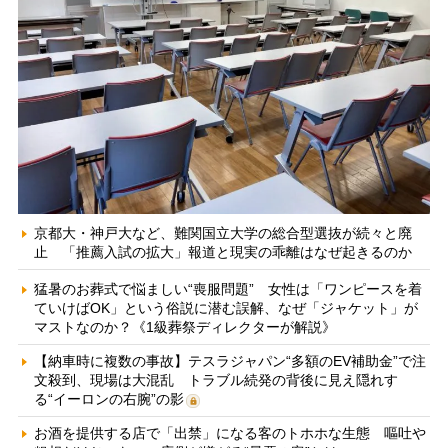
京都大・神戸大など、難関国立大学の総合型選抜が続々と廃
止 「推薦入試の拡大」報道と現実の乖離はなぜ起きるのか
猛暑のお葬式で悩ましい“喪服問題” 女性は「ワンピースを着
ていけばOK」という俗説に潜む誤解、なぜ「ジャケット」が
マストなのか？《1級葬祭ディレクターが解説》
【納車時に複数の事故】テスラジャパン“多額のEV補助金”で注
文殺到、現場は大混乱 トラブル続発の背後に見え隠れす
る“イーロンの右腕”の影
お酒を提供する店で「出禁」になる客のトホホな生態 嘔吐や