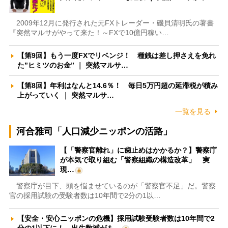
2009年12月に発行された元FXトレーダー・磯貝清明氏の著書
『突然マルサがやって来た！～FXで10億円稼い…
【第9回】もう一度FXでリベンジ！ 種銭は差し押さえを免れ
た”ヒミツのお金” ｜ 突然マルサ…
【第8回】年利はなんと14.6％！ 毎日5万円超の延滞税が積み
上がっていく ｜ 突然マルサ…
一覧を見る
河合雅司「人口減少ニッポンの活路」
【「警察官離れ」に歯止めはかかるか？】警察庁
が本気で取り組む「警察組織の構造改革」 実
現…
警察庁が目下、頭を悩ませているのが「警察官不足」だ。警察
官の採用試験の受験者数は10年間で2分の1以…
【安全・安心ニッポンの危機】採用試験受験者数は10年間で2