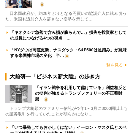
…
日米両政府が、約28年ぶりとなる円買いの協調介入に踏み切っ
た。米国も追加介入を辞さない姿勢を示して…
「キオクシア急落で含み損が膨らんで…」損失を投資家として
の成長につなげる4つの視点 …
「NYダウは高値更新、ナスダック・S&P500は足踏み」が意味
する米国株市場の変化 半…
一覧を見る
大前研一「ビジネス新大陸」の歩き方
「イラン戦争を利用して儲けている」利益相反と
の批判が強まるトランプファミリーの不正蓄財
疑…
トランプ大統領のファミリー信託が今年1～3月に3000回以上も
の証券取引を行っていたことが明らかになり…
「いつ暴発してもおかしくはない」イーロン・マスク氏とスペ