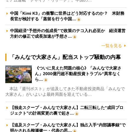
ミアム連載「チャイナ・リサーチ」。中国の…
中国「Kimi K3」の衝撃に世界はどう対応するのか？ 米財務
長官が検討する「蒸留を行う中国…
中国経済“予想外の低成長”で政策のテコ入れ必至か 経済運営
方針の修正で成長加速が予想さ…
一覧を見る
「みんなで大家さん」配当ストップ騒動の内幕
《ついに見えた問題の核心》「みんなで大家さ
ん」2000億円超不動産投資トラブル“異常なく
ら…
本誌『週刊ポスト』が追及してきた不動産投資商品「みんなで
大家さん」がいよいよ最終局面を迎えている…
【独走スクープ・みんなで大家さん】二転三転した“成田プロ
ジェクト”の計画変更の裏で起き…
【追及スクープ・みんなで大家さん】独占入手“内部議事録”で
明かされる柳瀬健一・代表の思…