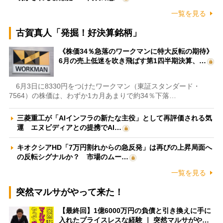
一覧を見る
古賀真人「発掘！好決算銘柄」
《株価34％急落のワークマンに特大反転の期待》
6月の売上低迷を吹き飛ばす第1四半期決算、…
6月3日に8330円をつけたワークマン（東証スタンダード・
7564）の株価は、わずか1カ月あまりで約34％下落…
三菱重工が「AIインフラの新たな主役」として再評価される気
運 エヌビディアとの提携でAI…
キオクシアHD「7万円割れからの急反発」は再びの上昇局面へ
の反転シグナルか？ 市場のムー…
一覧を見る
突然マルサがやって来た！
【最終回】1億6000万円の負債と引き換えに手に
入れたプライスレスな経験 ｜ 突然マルサがや…