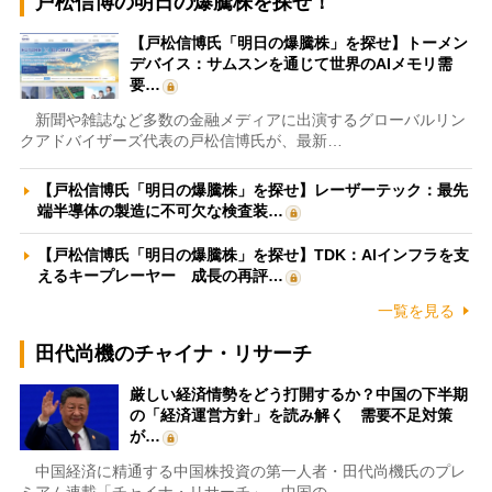
戸松信博の明日の爆騰株を探せ！
【戸松信博氏「明日の爆騰株」を探せ】トーメン
デバイス：サムスンを通じて世界のAIメモリ需
要…
新聞や雑誌など多数の金融メディアに出演するグローバルリン
クアドバイザーズ代表の戸松信博氏が、最新…
【戸松信博氏「明日の爆騰株」を探せ】レーザーテック：最先
端半導体の製造に不可欠な検査装…
【戸松信博氏「明日の爆騰株」を探せ】TDK：AIインフラを支
えるキープレーヤー 成長の再評…
一覧を見る
田代尚機のチャイナ・リサーチ
厳しい経済情勢をどう打開するか？中国の下半期
の「経済運営方針」を読み解く 需要不足対策
が…
中国経済に精通する中国株投資の第一人者・田代尚機氏のプレ