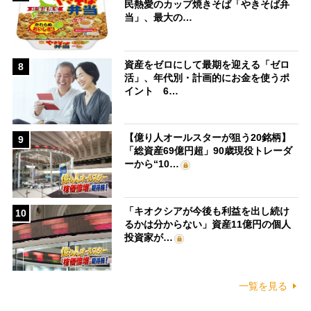
民熱愛のカップ焼きそば「やきそば弁
当」、最大の…
資産をゼロにして最期を迎える「ゼロ
8
活」、年代別・計画的にお金を使うポ
イント 6…
【億り人オールスターが狙う20銘柄】
9
「総資産69億円超」90歳現役トレーダ
ーから“10…
「キオクシアが今後も利益を出し続け
10
るかは分からない」資産11億円の個人
投資家が…
一覧を見る