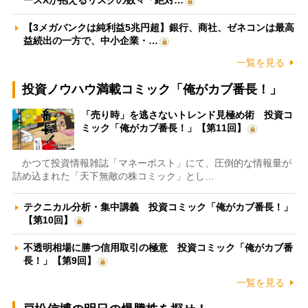
ースXが抱えるリスクの数々「絶対…
【3メガバンクは純利益5兆円超】銀行、商社、ゼネコンは最高
益続出の一方で、中小企業・…
一覧を見る
投資ノウハウ満載コミック「俺がカブ番長！」
「売り時」を逃さないトレンド見極め術 投資コ
ミック「俺がカブ番長！」【第11回】
かつて投資情報雑誌「マネーポスト」にて、圧倒的な情報量が
詰め込まれた「天下無敵の株コミック」とし…
テクニカル分析・集中講義 投資コミック「俺がカブ番長！」
【第10回】
不透明相場に勝つ信用取引の極意 投資コミック「俺がカブ番
長！」【第9回】
一覧を見る