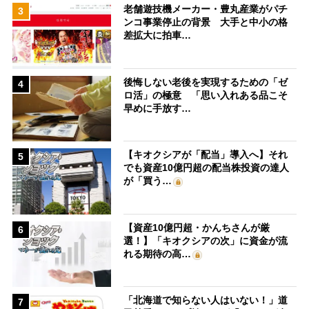
老舗遊技機メーカー・豊丸産業がパチ
3
ンコ事業停止の背景 大手と中小の格
差拡大に拍車…
後悔しない老後を実現するための「ゼ
4
ロ活」の極意 「思い入れある品こそ
早めに手放す…
【キオクシアが「配当」導入へ】それ
5
でも資産10億円超の配当株投資の達人
が「買う…
【資産10億円超・かんちさんが厳
6
選！】「キオクシアの次」に資金が流
れる期待の高…
「北海道で知らない人はいない！」道
7