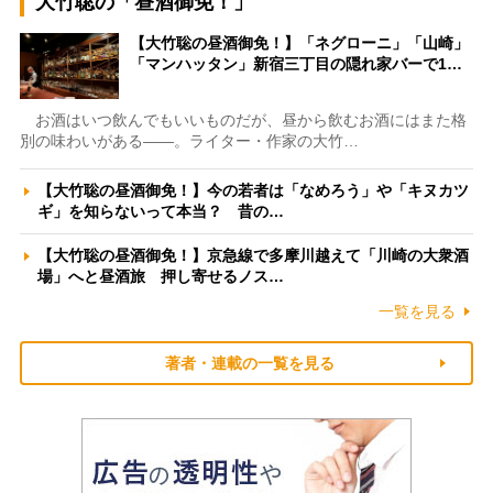
大竹聡の「昼酒御免！」
【大竹聡の昼酒御免！】「ネグローニ」「山崎」
「マンハッタン」新宿三丁目の隠れ家バーで1…
お酒はいつ飲んでもいいものだが、昼から飲むお酒にはまた格
別の味わいがある――。ライター・作家の大竹…
【大竹聡の昼酒御免！】今の若者は「なめろう」や「キヌカツ
ギ」を知らないって本当？ 昔の…
【大竹聡の昼酒御免！】京急線で多摩川越えて「川崎の大衆酒
場」へと昼酒旅 押し寄せるノス…
一覧を見る
著者・連載の一覧を見る