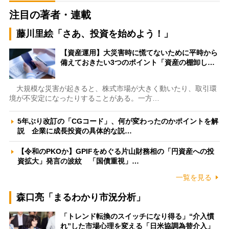
注目の著者・連載
藤川里絵「さあ、投資を始めよう！」
【資産運用】大災害時に慌てないために平時から
備えておきたい3つのポイント「資産の棚卸し…
大規模な災害が起きると、株式市場が大きく動いたり、取引環
境が不安定になったりすることがある。一方…
5年ぶり改訂の「CGコード」、何が変わったのかポイントを解
説 企業に成長投資の具体的な説…
【令和のPKOか】GPIFをめぐる片山財務相の「円資産への投
資拡大」発言の波紋 「国債重視」…
一覧を見る
森口亮「まるわかり市況分析」
「トレンド転換のスイッチになり得る」“介入慣
れ”した市場心理を変える「日米協調為替介入」