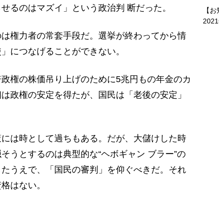
せるのはマズイ」という政治判 断だった。
【お
202
のは権力者の常套手段だ。選挙が終わってから情
使」につなげることができない。
政権の株価吊り上げのために5兆円もの年金のカ
相は政権の安定を得たが、国民は「老後の安定」
策には時として過ちもある。だが、大儲けした時
そうとするのは典型的な“ヘボギャン ブラー”の
したうえで、「国民の審判」を仰ぐべきだ。それ
資格はない。