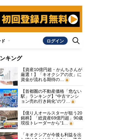
ンド
ログイン
ンキング
【資産10億円超・かんちさんが
厳選！】「キオクシアの次」に
資金が流れる期待の…
【首都圏の不動産価格「危ない
駅」ランキング】“中古マンシ
ョン売れ行き鈍化”のワ…
【億り人オールスターが狙う20
銘柄】「総資産69億円超」90歳
現役トレーダーから“1…
「キオクシアが今後も利益を出