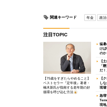
関連キーワード
年金
政治
注目TOPIC
猛暑
けば
のか
【土
「懸
だ！
【75歳をすぎたらやめること】
【ク
ベストセラー『定年後』著者・
しな
楠木新氏が指南する老年期の好
現場
循環を呼び込む方法
急増
Te
現地