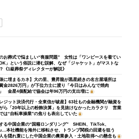
のお葬式で悩ましい“喪服問題” 女性は「ワンピースを着てい
OK」という俗説に潜む誤解、なぜ「ジャケット」がマストな
？《1級葬祭ディレクターが解説》
俵に埋まるカネ】大の里、豊昇龍が黒星続きの名古屋場所は
賞金2826万円」が下位力士に渡り「今日はみんなで焼肉
」 金星4個配給で協会は年96万円の支出増に
レジット決済代行・全東信が破産】63社もの金融機関が融資を
がら「20年以上の粉飾決算」を見抜けなかったカラクリ 営業
では“自転車操業”の焦りも表出していた
する中国企業の“国籍ロンダリング” SHEIN、TikTok、
mu…本社機能を海外に移転させ、トランプ関税の回避を狙う
人を隠れ蓑にした中国企業の農業参入・土地取得への懸念も