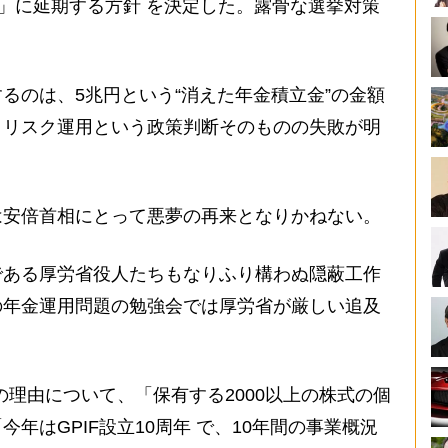
日」に延期する方針 を決定した。露骨な選挙対策
るのは、5兆円という“消えた年金積立金”の金額
イリスク運用という政策判断そのものの失敗が明
。
は安倍首相にとって悪夢の再来となりかねない。
である厚労省役人たちもなりふり構わぬ隠蔽工作
の年金運用問題の勉強会では厚労省が厳しい追及
の理由について、「保有する2000以上の株式の個
年はGPIF設立10周年 で、10年間の事業概況