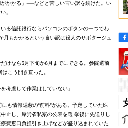
がかかる」──などと苦しい言い訳を続けた。い
ない。
ている信託銀行ならパソコンのボタンの一つでわ
か月もかかるという言い訳は役人のサボタージュ
だけなら5月下旬か6月までにできる。参院選前
当者はこう開き直った。
かを考慮して作業はしていない」
前にも情報隠蔽の“前科”がある。予定していた医
中止し、厚労省私案の公表を選 挙後に先送りし
医療費窓口負担引き上げなどが盛り込まれていた