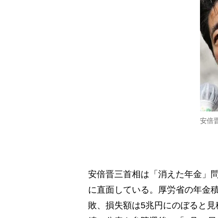
安倍
安倍晋三首相は「消えた年金」問
に直面している。厚労省の年金積
敗、損失額は5兆円にのぼると見