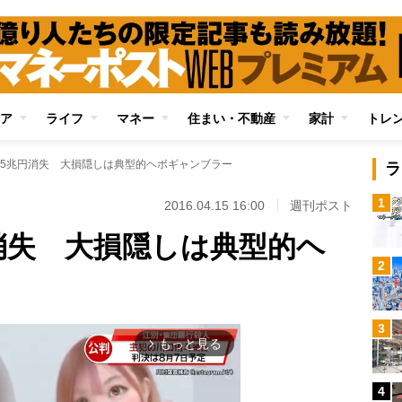
ア
ライフ
マネー
住まい・不動産
家計
トレ
5兆円消失 大損隠しは典型的ヘボギャンブラー
ラ
1
2016.04.15 16:00
週刊ポスト
消失 大損隠しは典型的ヘ
2
3
もっと見る
arrow_forward_ios
4