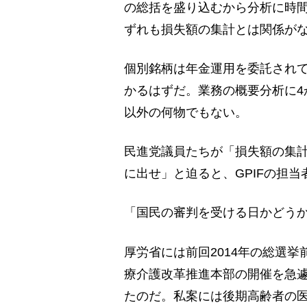
の総括を盛り込むから分析に時間
ずれも損失額の集計とは関係が
個別銘柄は年金運用を委託され
かるはずだ。業務の概要分析に4
以外の何物でもない。
民進党議員たちが「損失額の集計
に出せ」と迫ると、GPIFの担
「国民の審判を受ける日かどう
厚労省には前回2014年の総選挙
療介護改革推進本部の開催を急遽
たのだ。私案には後期高齢者の