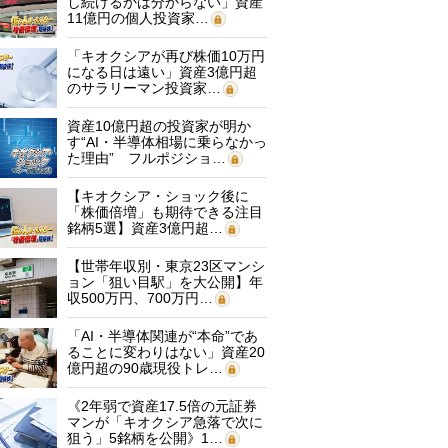
し続けるかは分からない」資産
11億円の個人投資家…
「キオクシアが再び株価10万円
になる日は遠い」資産3億円超
のサラリーマン投資家…
資産10億円超の投資家が明か
す“AI・半導体相場に乗らなかっ
た理由” フルポジショ…
【キオクシア・ショック後に
「株価倍増」も期待できる注目
銘柄5選】資産3億円超…
【世帯年収別・東京23区マンシ
ョン「狙い目駅」を大公開】年
収500万円、700万円…
「AI・半導体関連が“本命”であ
ることに変わりはない」資産20
億円超の90歳現役トレ…
《2年弱で資産17.5倍の元証券
マンが「キオクシア急落で次に
狙う」5銘柄を公開》1…