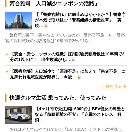
河合雅司「人口減少ニッポンの活路」
【「警察官離れ」に歯止めはかかるか？】警察庁
が本気で取り組む「警察組織の構造改革」 実
現…
警察庁が目下、頭を悩ませているのが「警察官不足」だ。警察
官の採用試験の受験者数は10年間で2分の1以…
【安全・安心ニッポンの危機】採用試験受験者数は10年間で2
分の1以下に！ 出生数減がも…
【医療崩壊】人口減少で「医師不足」に加えて「患者不足」に
見舞われ地域医療が限界に 今後…
一覧を見る
快適クルマ生活 乗ってみた、使ってみた
【4ヶ月間で受注累計6000台】BEV普及の障壁と
なる「航続距離の不安」「充電のストレス」解
消…
あれほどもてはやされていた「EV（BEV）シフト」の潮流も、