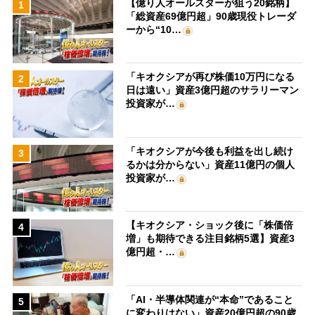
【億り人オールスターが狙う20銘柄】
1
「総資産69億円超」90歳現役トレーダ
ーから“10…
「キオクシアが再び株価10万円になる
2
日は遠い」資産3億円超のサラリーマン
投資家が…
「キオクシアが今後も利益を出し続け
3
るかは分からない」資産11億円の個人
投資家が…
【キオクシア・ショック後に「株価倍
4
増」も期待できる注目銘柄5選】資産3
億円超・…
「AI・半導体関連が“本命”であること
5
に変わりはない」資産20億円超の90歳