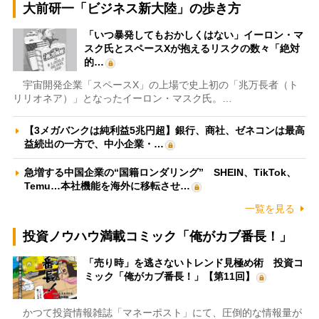
大前研一「ビジネス新大陸」の歩き方
「いつ暴発してもおかしくはない」イーロン・マ
スク氏とスペースXが抱えるリスクの数々「絶対
的…
宇宙開発企業「スペースX」の上場で史上初の「兆万長者（ト
リリオネア）」となったイーロン・マスク氏。…
【3メガバンクは純利益5兆円超】銀行、商社、ゼネコンは最高
益続出の一方で、中小企業・…
急増する中国企業の“国籍ロンダリング” SHEIN、TikTok、
Temu…本社機能を海外に移転させ…
一覧を見る
投資ノウハウ満載コミック「俺がカブ番長！」
「売り時」を逃さないトレンド見極め術 投資コ
ミック「俺がカブ番長！」【第11回】
かつて投資情報雑誌「マネーポスト」にて、圧倒的な情報量が