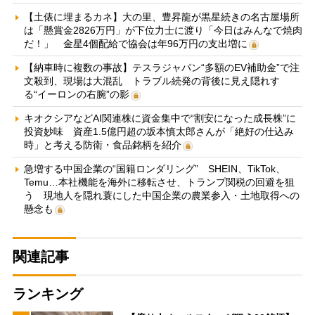
【土俵に埋まるカネ】大の里、豊昇龍が黒星続きの名古屋場所
は「懸賞金2826万円」が下位力士に渡り「今日はみんなで焼肉
だ！」 金星4個配給で協会は年96万円の支出増に
【納車時に複数の事故】テスラジャパン“多額のEV補助金”で注
文殺到、現場は大混乱 トラブル続発の背後に見え隠れす
る“イーロンの右腕”の影
キオクシアなどAI関連株に資金集中で“割安になった成長株”に
投資妙味 資産1.5億円超の坂本慎太郎さんが「絶好の仕込み
時」と考える防衛・食品銘柄を紹介
急増する中国企業の“国籍ロンダリング” SHEIN、TikTok、
Temu…本社機能を海外に移転させ、トランプ関税の回避を狙
う 現地人を隠れ蓑にした中国企業の農業参入・土地取得への
懸念も
関連記事
ランキング