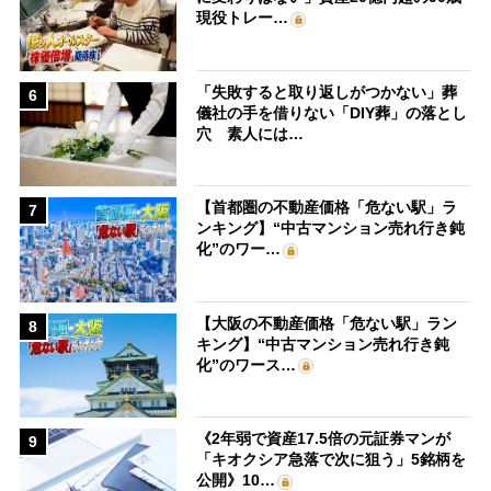
現役トレー…
「失敗すると取り返しがつかない」葬
6
儀社の手を借りない「DIY葬」の落とし
穴 素人には…
【首都圏の不動産価格「危ない駅」ラ
7
ンキング】“中古マンション売れ行き鈍
化”のワー…
【大阪の不動産価格「危ない駅」ラン
8
キング】“中古マンション売れ行き鈍
化”のワース…
《2年弱で資産17.5倍の元証券マンが
9
「キオクシア急落で次に狙う」5銘柄を
公開》10…