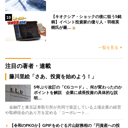
【キオクシア・ショックの後に狙う5銘
10
柄】イベント投資家の億り人・羽根英
樹氏が厳…
一覧を見る
注目の著者・連載
藤川里絵「さあ、投資を始めよう！」
5年ぶり改訂の「CGコード」、何が変わったのか
ポイントを解説 企業に成長投資の具体的な説
明…
金融庁と東京証券取引所が共同で策定している上場企業の経営
や取締役会のあり方を定める「コーポレート…
【令和のPKOか】GPIFをめぐる片山財務相の「円資産への投