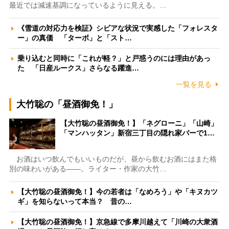
最近では減速基調になっているように見える。…
《雪道の対応力を検証》シビアな状況で実感した「フォレスタ
ー」の真価 「ターボ」と「スト…
乗り込むと同時に「これが軽？」と戸惑うのには理由があっ
た 「日産ルークス」さらなる躍進…
一覧を見る
大竹聡の「昼酒御免！」
【大竹聡の昼酒御免！】「ネグローニ」「山崎」
「マンハッタン」新宿三丁目の隠れ家バーで1…
お酒はいつ飲んでもいいものだが、昼から飲むお酒にはまた格
別の味わいがある――。ライター・作家の大竹…
【大竹聡の昼酒御免！】今の若者は「なめろう」や「キヌカツ
ギ」を知らないって本当？ 昔の…
【大竹聡の昼酒御免！】京急線で多摩川越えて「川崎の大衆酒