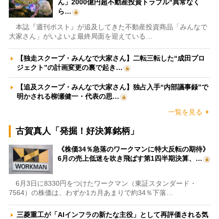
ん」2000億円超不動産投資トラブル“異常なく
ら…
本誌『週刊ポスト』が追及してきた不動産投資商品「みんなで
大家さん」がいよいよ最終局面を迎えている…
【独走スクープ・みんなで大家さん】二転三転した“成田プロ
ジェクト”の計画変更の裏で起き…
【追及スクープ・みんなで大家さん】独占入手“内部議事録”で
明かされる柳瀬健一・代表の思…
一覧を見る
古賀真人「発掘！好決算銘柄」
《株価34％急落のワークマンに特大反転の期待》
6月の売上低迷を吹き飛ばす第1四半期決算、…
6月3日に8330円をつけたワークマン（東証スタンダード・
7564）の株価は、わずか1カ月あまりで約34％下落…
三菱重工が「AIインフラの新たな主役」として再評価される気