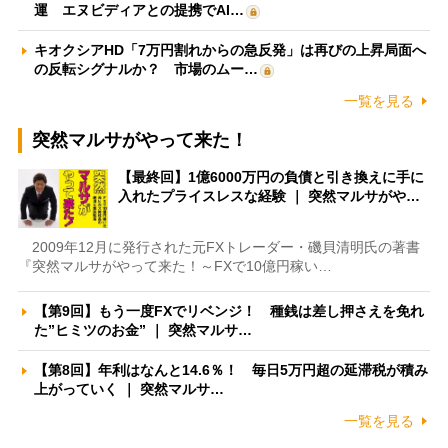
運 エヌビディアとの提携でAI…
キオクシアHD「7万円割れからの急反発」は再びの上昇局面へ
の反転シグナルか？ 市場のムー…
一覧を見る
突然マルサがやって来た！
【最終回】1億6000万円の負債と引き換えに手に
入れたプライスレスな経験 ｜ 突然マルサがや…
2009年12月に発行された元FXトレーダー・磯貝清明氏の著書
『突然マルサがやって来た！～FXで10億円稼い…
【第9回】もう一度FXでリベンジ！ 種銭は差し押さえを免れ
た”ヒミツのお金” ｜ 突然マルサ…
【第8回】年利はなんと14.6％！ 毎日5万円超の延滞税が積み
上がっていく ｜ 突然マルサ…
一覧を見る