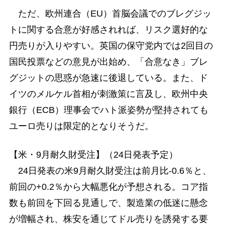
ただ、欧州連合（EU）首脳会議でのブレグジッ
トに関する合意が好感されれば、リスク選好的な
円売りが入りやすい。英国の保守党内では2回目の
国民投票などの意見が出始め、「合意なき」ブレ
グジットの思惑が急速に後退している。また、ド
イツのメルケル首相が刺激策に言及し、欧州中央
銀行（ECB）理事会でハト派姿勢が堅持されても
ユーロ売りは限定的となりそうだ。
【米・9月耐久財受注】（24日発表予定）
24日発表の米9月耐久財受注は前月比-0.6％と、
前回の+0.2％から大幅悪化が予想される。コア指
数も前回を下回る見通しで、製造業の低迷に懸念
が増幅され、株安を通じてドル売りを誘発する要