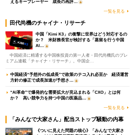
えるキープレーヤー 成長の再評…
一覧を見る
田代尚機のチャイナ・リサーチ
中国「Kimi K3」の衝撃に世界はどう対応するの
か？ 米財務長官が検討する「蒸留を行う中国
AI…
中国経済に精通する中国株投資の第一人者・田代尚機氏のプレ
ミアム連載「チャイナ・リサーチ」。中国企…
中国経済“予想外の低成長”で政策のテコ入れ必至か 経済運営
方針の修正で成長加速が予想さ…
“AI革命”で爆発的な需要拡大が見込まれる「CXO」とは何
か？ 高い競争力を持つ中国の医薬品…
一覧を見る
「みんなで大家さん」配当ストップ騒動の内幕
《ついに見えた問題の核心》「みんなで大家さ