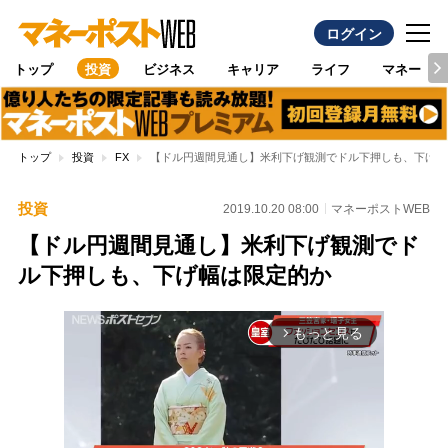
ログイン
トップ
投資
ビジネス
キャリア
ライフ
マネー
トップ
投資
FX
【ドル円週間見通し】米利下げ観測でドル下押しも、下げ幅
投資
2019.10.20 08:00
マネーポストWEB
【ドル円週間見通し】米利下げ観測でド
ル下押しも、下げ幅は限定的か
もっと見る
arrow_forward_ios