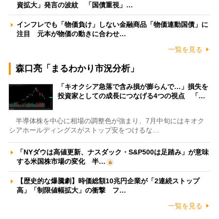
資拡大」発言の波紋 「国債重視」…
インフレでも「物価負け」しない金融商品「物価連動国債」に
注目 元本が物価の動きに合わせ…
一覧を見る
森口亮「まるわかり市況分析」
「キオクシア急落で含み損が膨らんで…」損失を
投資家としての成長につなげる4つの視点 「…
半導体株を中心に相場の調整色が強まり、7月中旬にはキオク
シアホールディングスがストップ安をつけるな…
「NYダウは高値更新、ナスダック・S&P500は足踏み」が意味
する米国株市場の変化 半…
【歴史的な爆騰劇】時価総額10兆円企業が「2連続ストップ
高」「制限値幅拡大」の衝撃 フ…
一覧を見る