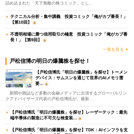
詰め込まれた「天下無敵の株コミック」とし…
テクニカル分析・集中講義 投資コミック「俺がカブ番長！」
【第10回】
不透明相場に勝つ信用取引の極意 投資コミック「俺がカブ番
長！」【第9回】
一覧を見る
戸松信博の明日の爆騰株を探せ！
【戸松信博氏「明日の爆騰株」を探せ】トーメン
デバイス：サムスンを通じて世界のAIメモリ需
要…
新聞や雑誌など多数の金融メディアに出演するグローバルリン
クアドバイザーズ代表の戸松信博氏が、最新…
【戸松信博氏「明日の爆騰株」を探せ】レーザーテック：最先
端半導体の製造に不可欠な検査装…
【戸松信博氏「明日の爆騰株」を探せ】TDK：AIインフラを支