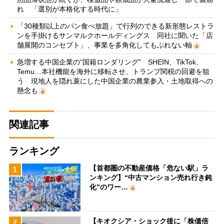
れ 「選別が本格化する時代に」
「30種類以上のパン食べ放題」で行列のできる新形態レストラ
ンを手掛けるサンマルクホールディングス 同社に聞いた「店
舗展開のコンセプト」、事業を多角化してもぶれない軸
急増する中国企業の“国籍ロンダリング” SHEIN、TikTok、
Temu…本社機能を海外に移転させ、トランプ関税の回避を狙
う 現地人を隠れ蓑にした中国企業の農業参入・土地取得への
懸念も
関連記事
ランキング
【首都圏の不動産価格「危ない駅」ラ
1
ンキング】“中古マンション売れ行き鈍
化”のワー…
【キオクシア・ショック後に「株価倍
2