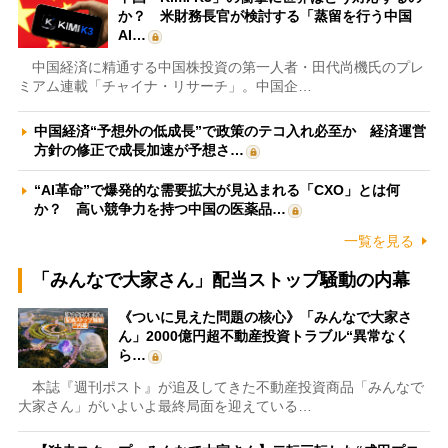
か？ 米財務長官が検討する「蒸留を行う中国
AI…
中国経済に精通する中国株投資の第一人者・田代尚機氏のプレ
ミアム連載「チャイナ・リサーチ」。中国企…
中国経済“予想外の低成長”で政策のテコ入れ必至か 経済運営
方針の修正で成長加速が予想さ…
“AI革命”で爆発的な需要拡大が見込まれる「CXO」とは何
か？ 高い競争力を持つ中国の医薬品…
一覧を見る
「みんなで大家さん」配当ストップ騒動の内幕
《ついに見えた問題の核心》「みんなで大家さ
ん」2000億円超不動産投資トラブル“異常なく
ら…
本誌『週刊ポスト』が追及してきた不動産投資商品「みんなで
大家さん」がいよいよ最終局面を迎えている…