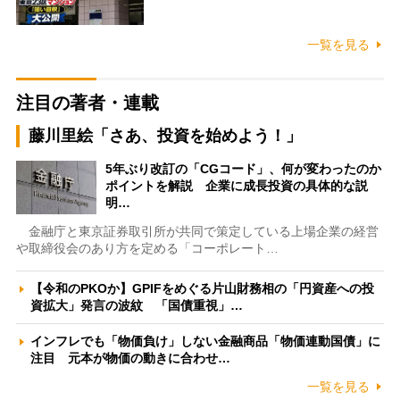
一覧を見る
注目の著者・連載
藤川里絵「さあ、投資を始めよう！」
5年ぶり改訂の「CGコード」、何が変わったのか
ポイントを解説 企業に成長投資の具体的な説
明…
金融庁と東京証券取引所が共同で策定している上場企業の経営
や取締役会のあり方を定める「コーポレート…
【令和のPKOか】GPIFをめぐる片山財務相の「円資産への投
資拡大」発言の波紋 「国債重視」…
インフレでも「物価負け」しない金融商品「物価連動国債」に
注目 元本が物価の動きに合わせ…
一覧を見る