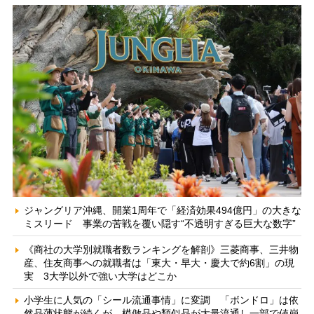
ジャングリア沖縄、開業1周年で「経済効果494億円」の大きな
ミスリード 事業の苦戦を覆い隠す“不透明すぎる巨大な数字”
《商社の大学別就職者数ランキングを解剖》三菱商事、三井物
産、住友商事への就職者は「東大・早大・慶大で約6割」の現
実 3大学以外で強い大学はどこか
小学生に人気の「シール流通事情」に変調 「ボンドロ」は依
然品薄状態が続くが、模倣品や類似品が大量流通し一部で値崩