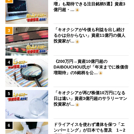
増」も期待できる注目銘柄5選】資産3
億円超・…
「キオクシアが今後も利益を出し続け
3
るかは分からない」資産11億円の個人
投資家が…
《200万円→資産10億円超の
4
DAIBOUCHOU氏が「年末までに株価倍
増期待」の5銘柄を公…
「キオクシアが再び株価10万円になる
5
日は遠い」資産3億円超のサラリーマン
投資家が…
ドライアイスを使わず遺体を保つ「エ
6
ンバーミング」が日本でも普及 1～2