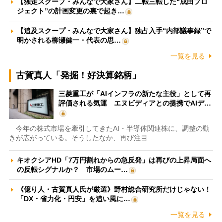
【独走スクープ・みんなで大家さん】二転三転した“成田プロ
ジェクト”の計画変更の裏で起き…
【追及スクープ・みんなで大家さん】独占入手“内部議事録”で
明かされる柳瀬健一・代表の思…
一覧を見る
古賀真人「発掘！好決算銘柄」
三菱重工が「AIインフラの新たな主役」として再
評価される気運 エヌビディアとの提携でAIデ…
今年の株式市場を牽引してきたAI・半導体関連株に、調整の動
きが広がっている。そうしたなか、再び注目…
キオクシアHD「7万円割れからの急反発」は再びの上昇局面へ
の反転シグナルか？ 市場のムー…
《億り人・古賀真人氏が厳選》野村総合研究所だけじゃない！
「DX・省力化・円安」を追い風に…
一覧を見る