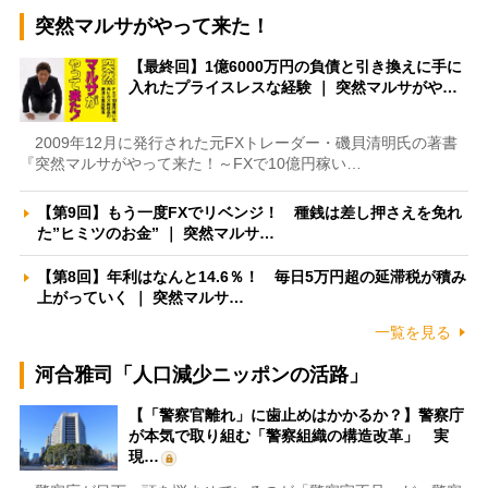
突然マルサがやって来た！
【最終回】1億6000万円の負債と引き換えに手に
入れたプライスレスな経験 ｜ 突然マルサがや…
2009年12月に発行された元FXトレーダー・磯貝清明氏の著書
『突然マルサがやって来た！～FXで10億円稼い…
【第9回】もう一度FXでリベンジ！ 種銭は差し押さえを免れ
た”ヒミツのお金” ｜ 突然マルサ…
【第8回】年利はなんと14.6％！ 毎日5万円超の延滞税が積み
上がっていく ｜ 突然マルサ…
一覧を見る
河合雅司「人口減少ニッポンの活路」
【「警察官離れ」に歯止めはかかるか？】警察庁
が本気で取り組む「警察組織の構造改革」 実
現…