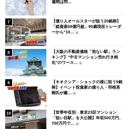
週間は問…
【億り人オールスターが狙う20銘柄】
7
「総資産69億円超」90歳現役トレーダ
ーから“10…
【大阪の不動産価格「危ない駅」ラン
8
キング】“中古マンション売れ行き鈍
化”のワース…
【キオクシア・ショックの後に狙う5銘
9
柄】イベント投資家の億り人・羽根英
樹氏が厳…
【世帯年収別・東京23区マンション
10
「狙い目駅」を大公開】年収500万円、
700万円で…