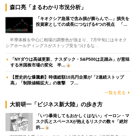
森口亮「まるわかり市況分析」
「キオクシア急落で含み損が膨らんで…」損失を
投資家としての成長につなげる4つの視点 「…
半導体株を中心に相場の調整色が強まり、7月中旬にはキオク
シアホールディングスがストップ安をつけるな…
「NYダウは高値更新、ナスダック・S&P500は足踏み」が意味
する米国株市場の変化 半…
【歴史的な爆騰劇】時価総額10兆円企業が「2連続ストップ
高」「制限値幅拡大」の衝撃 フ…
一覧を見る
大前研一「ビジネス新大陸」の歩き方
「いつ暴発してもおかしくはない」イーロン・マ
スク氏とスペースXが抱えるリスクの数々「絶対
的…