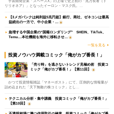
宇宙開発企業「スペースX」の上場で史上初の「兆万長者（ト
リリオネア）」となったイーロン・マスク氏。…
【3メガバンクは純利益5兆円超】銀行、商社、ゼネコンは最高
益続出の一方で、中小企業・…
急増する中国企業の“国籍ロンダリング” SHEIN、TikTok、
Temu…本社機能を海外に移転させ…
一覧を見る
投資ノウハウ満載コミック「俺がカブ番長！」
「売り時」を逃さないトレンド見極め術 投資コ
ミック「俺がカブ番長！」【第11回】
かつて投資情報雑誌「マネーポスト」にて、圧倒的な情報量が
詰め込まれた「天下無敵の株コミック」とし…
テクニカル分析・集中講義 投資コミック「俺がカブ番長！」
【第10回】
不透明相場に勝つ信用取引の極意 投資コミック「俺がカブ番