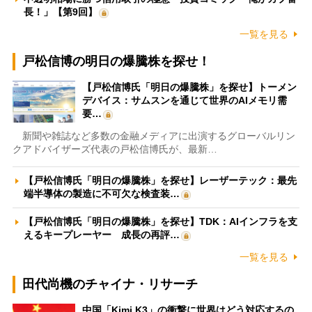
長！」【第9回】
一覧を見る
戸松信博の明日の爆騰株を探せ！
【戸松信博氏「明日の爆騰株」を探せ】トーメン
デバイス：サムスンを通じて世界のAIメモリ需
要…
新聞や雑誌など多数の金融メディアに出演するグローバルリン
クアドバイザーズ代表の戸松信博氏が、最新…
【戸松信博氏「明日の爆騰株」を探せ】レーザーテック：最先
端半導体の製造に不可欠な検査装…
【戸松信博氏「明日の爆騰株」を探せ】TDK：AIインフラを支
えるキープレーヤー 成長の再評…
一覧を見る
田代尚機のチャイナ・リサーチ
中国「Kimi K3」の衝撃に世界はどう対応するの