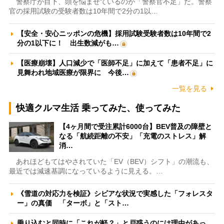
警察庁が目下、頭を悩ませているのが「警察官不足」だ。警察
官の採用試験の受験者数は10年間で2分の1以…
【安全・安心ニッポンの危機】採用試験受験者数は10年間で2
分の1以下に！ 出生数減がも…
【医療崩壊】人口減少で「医師不足」に加えて「患者不足」に
見舞われ地域医療が限界に 今後…
一覧を見る
快適クルマ生活 乗ってみた、使ってみた
【4ヶ月間で受注累計6000台】BEV普及の障壁と
なる「航続距離の不安」「充電のストレス」解
消…
あれほどもてはやされていた「EV（BEV）シフト」の潮流も、
最近では減速基調になっているように見える。…
《雪道の対応力を検証》シビアな状況で実感した「フォレスタ
ー」の真価 「ターボ」と「スト…
乗り込むと同時に「これが軽？」と戸惑うのには理由があっ