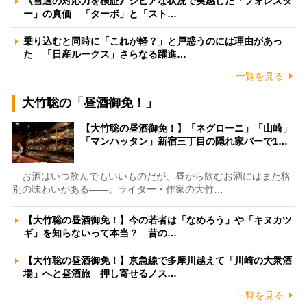
《雪道の対応力を検証》シビアな状況で実感した「フォレスタ
ー」の真価 「ターボ」と「スト…
乗り込むと同時に「これが軽？」と戸惑うのには理由があっ
た 「日産ルークス」さらなる躍進…
一覧を見る
大竹聡の「昼酒御免！」
【大竹聡の昼酒御免！】「ネグローニ」「山崎」
「マンハッタン」新宿三丁目の隠れ家バーで1…
お酒はいつ飲んでもいいものだが、昼から飲むお酒にはまた格
別の味わいがある――。ライター・作家の大竹…
【大竹聡の昼酒御免！】今の若者は「なめろう」や「キヌカツ
ギ」を知らないって本当？ 昔の…
【大竹聡の昼酒御免！】京急線で多摩川越えて「川崎の大衆酒
場」へと昼酒旅 押し寄せるノス…
一覧を見る