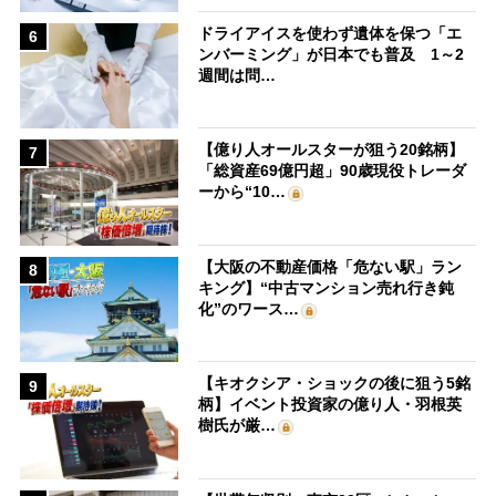
ドライアイスを使わず遺体を保つ「エ
6
ンバーミング」が日本でも普及 1～2
週間は問…
【億り人オールスターが狙う20銘柄】
7
「総資産69億円超」90歳現役トレーダ
ーから“10…
【大阪の不動産価格「危ない駅」ラン
8
キング】“中古マンション売れ行き鈍
化”のワース…
【キオクシア・ショックの後に狙う5銘
9
柄】イベント投資家の億り人・羽根英
樹氏が厳…