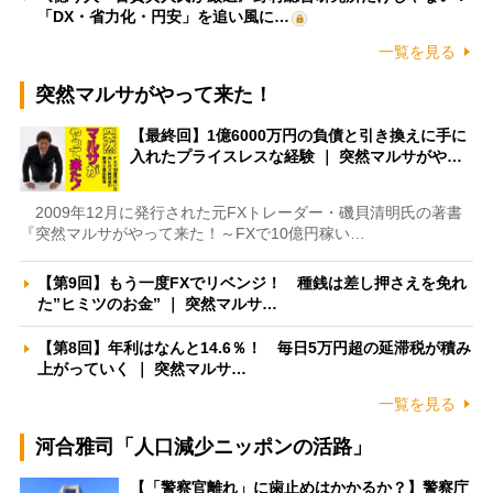
「DX・省力化・円安」を追い風に…
一覧を見る
突然マルサがやって来た！
【最終回】1億6000万円の負債と引き換えに手に
入れたプライスレスな経験 ｜ 突然マルサがや…
2009年12月に発行された元FXトレーダー・磯貝清明氏の著書
『突然マルサがやって来た！～FXで10億円稼い…
【第9回】もう一度FXでリベンジ！ 種銭は差し押さえを免れ
た”ヒミツのお金” ｜ 突然マルサ…
【第8回】年利はなんと14.6％！ 毎日5万円超の延滞税が積み
上がっていく ｜ 突然マルサ…
一覧を見る
河合雅司「人口減少ニッポンの活路」
【「警察官離れ」に歯止めはかかるか？】警察庁