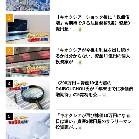
【キオクシア・ショック後に「株価倍
2
増」も期待できる注目銘柄5選】資産3
億円超・…
「キオクシアが今後も利益を出し続け
3
るかは分からない」資産11億円の個人
投資家が…
《200万円→資産10億円超の
4
DAIBOUCHOU氏が「年末までに株価倍
増期待」の5銘柄を公…
「キオクシアが再び株価10万円になる
5
日は遠い」資産3億円超のサラリーマン
投資家が…