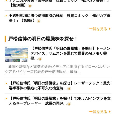
テクニカル分析・集中講義 投資コミック「俺がカブ番長！」
【第10回】
不透明相場に勝つ信用取引の極意 投資コミック「俺がカブ番
長！」【第9回】
一覧を見る
戸松信博の明日の爆騰株を探せ！
【戸松信博氏「明日の爆騰株」を探せ】トーメン
デバイス：サムスンを通じて世界のAIメモリ需
要…
新聞や雑誌など多数の金融メディアに出演するグローバルリン
クアドバイザーズ代表の戸松信博氏が、最新…
【戸松信博氏「明日の爆騰株」を探せ】レーザーテック：最先
端半導体の製造に不可欠な検査装…
【戸松信博氏「明日の爆騰株」を探せ】TDK：AIインフラを支
えるキープレーヤー 成長の再評…
一覧を見る