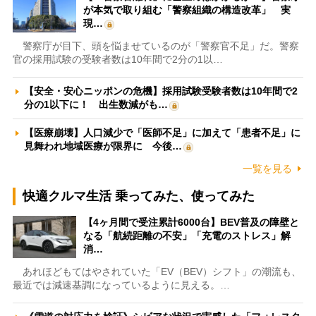
が本気で取り組む「警察組織の構造改革」 実
現…
警察庁が目下、頭を悩ませているのが「警察官不足」だ。警察
官の採用試験の受験者数は10年間で2分の1以…
【安全・安心ニッポンの危機】採用試験受験者数は10年間で2
分の1以下に！ 出生数減がも…
【医療崩壊】人口減少で「医師不足」に加えて「患者不足」に
見舞われ地域医療が限界に 今後…
一覧を見る
快適クルマ生活 乗ってみた、使ってみた
【4ヶ月間で受注累計6000台】BEV普及の障壁と
なる「航続距離の不安」「充電のストレス」解
消…
あれほどもてはやされていた「EV（BEV）シフト」の潮流も、
最近では減速基調になっているように見える。…