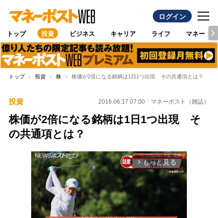
ログイン
トップ
投資
ビジネス
キャリア
ライフ
マネー
トップ
投資
株
株価が2倍になる銘柄は1日1つ出現 その共通項とは？
投資
2016.06.17 07:00
マネーポスト（雑誌）
株価が2倍になる銘柄は1日1つ出現 そ
の共通項とは？
もっと見る
arrow_forward_ios