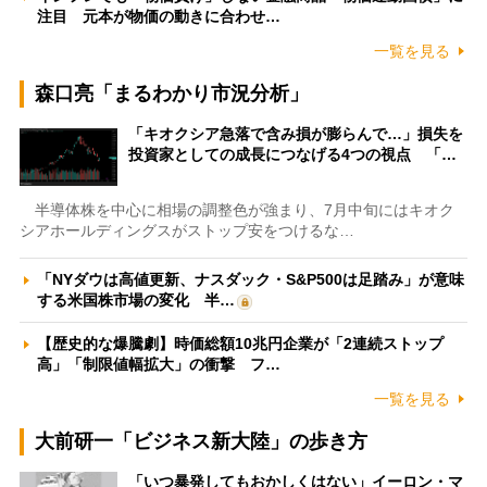
注目 元本が物価の動きに合わせ…
一覧を見る
森口亮「まるわかり市況分析」
「キオクシア急落で含み損が膨らんで…」損失を
投資家としての成長につなげる4つの視点 「…
半導体株を中心に相場の調整色が強まり、7月中旬にはキオク
シアホールディングスがストップ安をつけるな…
「NYダウは高値更新、ナスダック・S&P500は足踏み」が意味
する米国株市場の変化 半…
【歴史的な爆騰劇】時価総額10兆円企業が「2連続ストップ
高」「制限値幅拡大」の衝撃 フ…
一覧を見る
大前研一「ビジネス新大陸」の歩き方
「いつ暴発してもおかしくはない」イーロン・マ