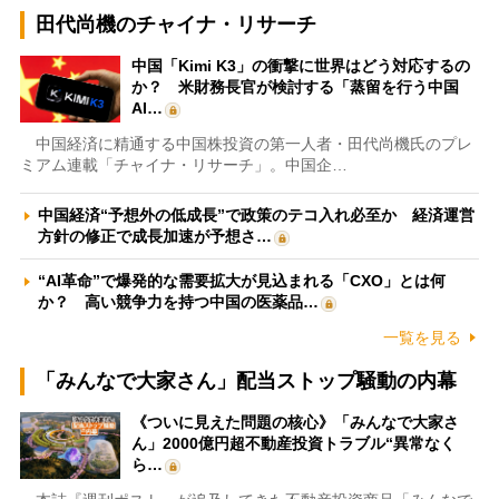
田代尚機のチャイナ・リサーチ
中国「Kimi K3」の衝撃に世界はどう対応するの
か？ 米財務長官が検討する「蒸留を行う中国
AI…
中国経済に精通する中国株投資の第一人者・田代尚機氏のプレ
ミアム連載「チャイナ・リサーチ」。中国企…
中国経済“予想外の低成長”で政策のテコ入れ必至か 経済運営
方針の修正で成長加速が予想さ…
“AI革命”で爆発的な需要拡大が見込まれる「CXO」とは何
か？ 高い競争力を持つ中国の医薬品…
一覧を見る
「みんなで大家さん」配当ストップ騒動の内幕
《ついに見えた問題の核心》「みんなで大家さ
ん」2000億円超不動産投資トラブル“異常なく
ら…