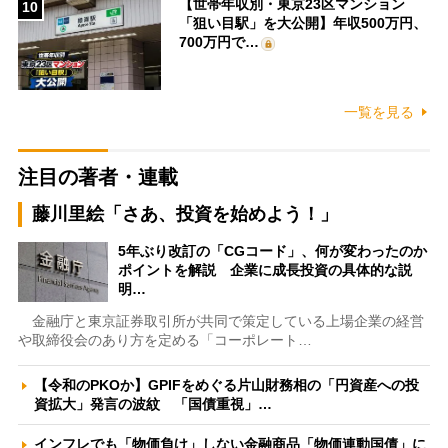
【世帯年収別・東京23区マンション
10
「狙い目駅」を大公開】年収500万円、
700万円で…
一覧を見る
注目の著者・連載
藤川里絵「さあ、投資を始めよう！」
5年ぶり改訂の「CGコード」、何が変わったのか
ポイントを解説 企業に成長投資の具体的な説
明…
金融庁と東京証券取引所が共同で策定している上場企業の経営
や取締役会のあり方を定める「コーポレート…
【令和のPKOか】GPIFをめぐる片山財務相の「円資産への投
資拡大」発言の波紋 「国債重視」…
インフレでも「物価負け」しない金融商品「物価連動国債」に