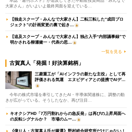
本誌『週刊ポスト』が追及してきた不動産投資商品「みんなで
大家さん」がいよいよ最終局面を迎えている…
【独走スクープ・みんなで大家さん】二転三転した“成田プロ
ジェクト”の計画変更の裏で起き…
【追及スクープ・みんなで大家さん】独占入手“内部議事録”で
明かされる柳瀬健一・代表の思…
一覧を見る
古賀真人「発掘！好決算銘柄」
三菱重工が「AIインフラの新たな主役」として再
評価される気運 エヌビディアとの提携でAIデ…
今年の株式市場を牽引してきたAI・半導体関連株に、調整の動
きが広がっている。そうしたなか、再び注目…
キオクシアHD「7万円割れからの急反発」は再びの上昇局面へ
の反転シグナルか？ 市場のムー…
《億り人・古賀真人氏が厳選》野村総合研究所だけじゃない！