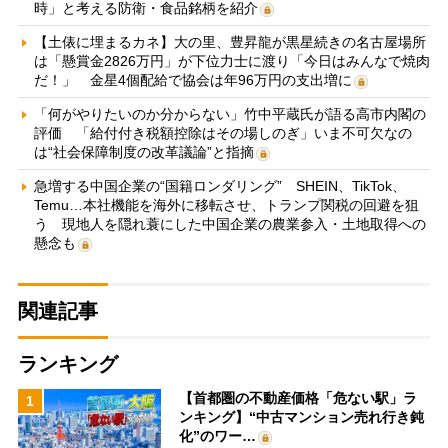
時」と考える防衛・食品銘柄を紹介
【土俵に埋まるカネ】大の里、豊昇龍が黒星続きの名古屋場所
は「懸賞金2826万円」が下位力士に渡り「今日はみんなで焼肉
だ！」 金星4個配給で協会は年96万円の支出増に
「何がやりたいのか分からない」竹中平蔵氏が語る高市内閣の
評価 「給付付き税額控除はその場しのぎ」いま不可欠なの
は“社会保障制度の改革議論”と指摘
急増する中国企業の“国籍ロンダリング” SHEIN、TikTok、
Temu…本社機能を海外に移転させ、トランプ関税の回避を狙
う 現地人を隠れ蓑にした中国企業の農業参入・土地取得への
懸念も
関連記事
ランキング
【首都圏の不動産価格「危ない駅」ラ
1
ンキング】“中古マンション売れ行き鈍
化”のワー…