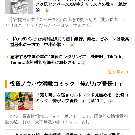
スク氏とスペースXが抱えるリスクの数々「絶対
的…
宇宙開発企業「スペースX」の上場で史上初の「兆万長者（ト
リリオネア）」となったイーロン・マスク氏。…
【3メガバンクは純利益5兆円超】銀行、商社、ゼネコンは最高
益続出の一方で、中小企業・…
急増する中国企業の“国籍ロンダリング” SHEIN、TikTok、
Temu…本社機能を海外に移転させ…
一覧を見る
投資ノウハウ満載コミック「俺がカブ番長！」
「売り時」を逃さないトレンド見極め術 投資コ
ミック「俺がカブ番長！」【第11回】
かつて投資情報雑誌「マネーポスト」にて、圧倒的な情報量が
詰め込まれた「天下無敵の株コミック」とし…