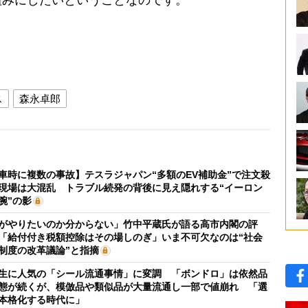
組みにしたいということなのです。
ス
森永卓郎
車時に複数の事故】テスラジャパン“多額のEV補助金”で注文殺
現場は大混乱 トラブル続発の背後に見え隠れする“イーロン
腕”の影
がやりたいのか分からない」竹中平蔵氏が語る高市内閣の評
「給付付き税額控除はその場しのぎ」いま不可欠なのは“社会
制度の改革議論”と指摘
生に人気の「シール流通事情」に変調 「ボンドロ」は依然品
態が続くが、模倣品や類似品が大量流通し一部で値崩れ 「選
本格化する時代に」