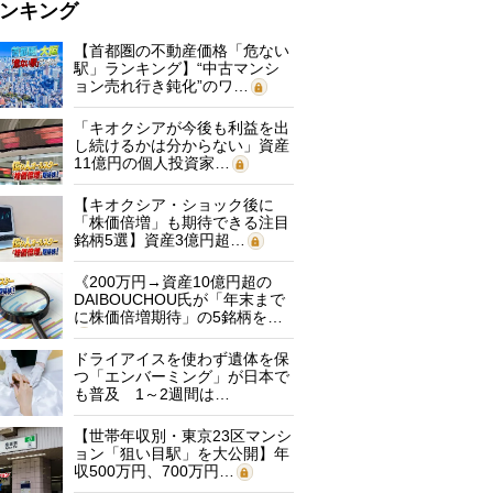
ンキング
【首都圏の不動産価格「危ない
駅」ランキング】“中古マンシ
ョン売れ行き鈍化”のワ…
「キオクシアが今後も利益を出
し続けるかは分からない」資産
11億円の個人投資家…
【キオクシア・ショック後に
「株価倍増」も期待できる注目
銘柄5選】資産3億円超…
《200万円→資産10億円超の
DAIBOUCHOU氏が「年末まで
に株価倍増期待」の5銘柄を…
ドライアイスを使わず遺体を保
つ「エンバーミング」が日本で
も普及 1～2週間は…
【世帯年収別・東京23区マンシ
ョン「狙い目駅」を大公開】年
収500万円、700万円…