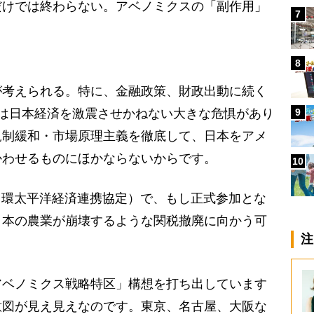
だけでは終わらない。アベノミクスの「副作用」
7
8
が考えられる。特に、金融政策、財政出動に続く
9
は日本経済を激震させかねない大きな危惧があり
規制緩和・市場原理主義を徹底して、日本をアメ
かわせるものにほかならないからです。
10
（環太平洋経済連携協定）で、もし正式参加とな
日本の農業が崩壊するような関税撤廃に向かう可
注
アベノミクス戦略特区」構想を打ち出しています
意図が見え見えなのです。東京、名古屋、大阪な