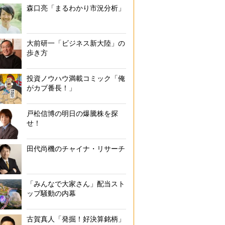
森口亮「まるわかり市況分析」
大前研一「ビジネス新大陸」の
歩き方
投資ノウハウ満載コミック「俺
がカブ番長！」
戸松信博の明日の爆騰株を探
せ！
田代尚機のチャイナ・リサーチ
「みんなで大家さん」配当スト
ップ騒動の内幕
古賀真人「発掘！好決算銘柄」