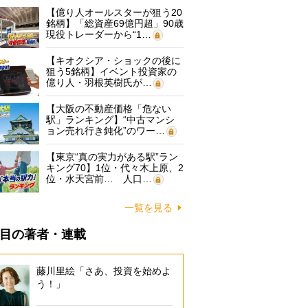
【億り人オールスターが狙う20
銘柄】「総資産69億円超」90歳
現役トレーダーから“1…
【キオクシア・ショックの後に
狙う5銘柄】イベント投資家の
億り人・羽根英樹氏が…
【大阪の不動産価格「危ない
駅」ランキング】“中古マンシ
ョン売れ行き鈍化”のワー…
【東京“真の実力がある駅”ラン
キング70】1位・代々木上原、2
位・水天宮前… 人口…
一覧を見る
目の著者・連載
藤川里絵「さあ、投資を始めよ
う！」