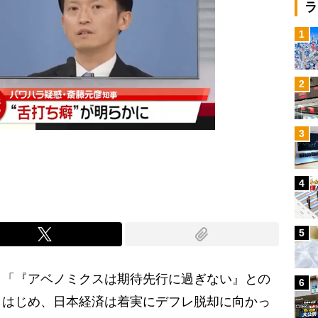
ラ
1
2
3
4
5
、「『アベノミクスは期待先行に過ぎない』との
6
しはじめ、日本経済は着実にデフレ脱却に向かっ