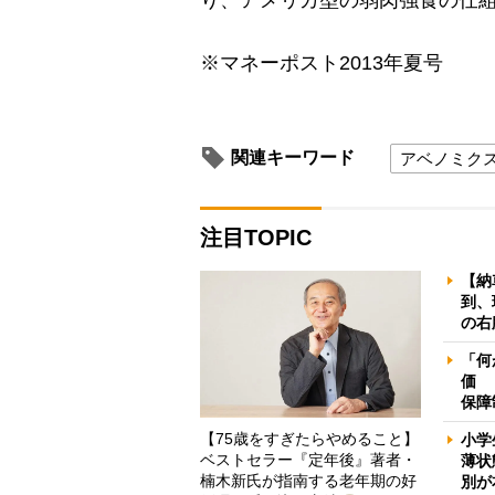
り、アメリカ型の弱肉強食の仕
※マネーポスト2013年夏号
関連キーワード
アベノミク
注目TOPIC
【納
到、
の右
「何
価 
保障
【75歳をすぎたらやめること】
小学
ベストセラー『定年後』著者・
薄状
楠木新氏が指南する老年期の好
別が