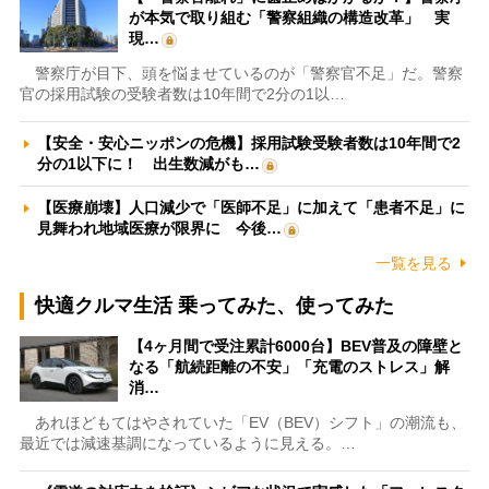
が本気で取り組む「警察組織の構造改革」 実
現…
警察庁が目下、頭を悩ませているのが「警察官不足」だ。警察
官の採用試験の受験者数は10年間で2分の1以…
【安全・安心ニッポンの危機】採用試験受験者数は10年間で2
分の1以下に！ 出生数減がも…
【医療崩壊】人口減少で「医師不足」に加えて「患者不足」に
見舞われ地域医療が限界に 今後…
一覧を見る
快適クルマ生活 乗ってみた、使ってみた
【4ヶ月間で受注累計6000台】BEV普及の障壁と
なる「航続距離の不安」「充電のストレス」解
消…
あれほどもてはやされていた「EV（BEV）シフト」の潮流も、
最近では減速基調になっているように見える。…