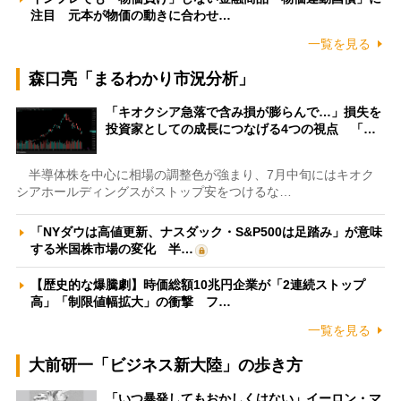
注目 元本が物価の動きに合わせ…
一覧を見る
森口亮「まるわかり市況分析」
「キオクシア急落で含み損が膨らんで…」損失を
投資家としての成長につなげる4つの視点 「…
半導体株を中心に相場の調整色が強まり、7月中旬にはキオク
シアホールディングスがストップ安をつけるな…
「NYダウは高値更新、ナスダック・S&P500は足踏み」が意味
する米国株市場の変化 半…
【歴史的な爆騰劇】時価総額10兆円企業が「2連続ストップ
高」「制限値幅拡大」の衝撃 フ…
一覧を見る
大前研一「ビジネス新大陸」の歩き方
「いつ暴発してもおかしくはない」イーロン・マ