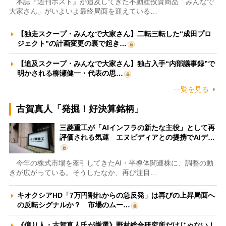
本誌『週刊ポスト』が追及してきた不動産投資商品「みんなで
大家さん」がいよいよ最終局面を迎えている…
【独走スクープ・みんなで大家さん】二転三転した“成田プロ
ジェクト”の計画変更の裏で起き…
【追及スクープ・みんなで大家さん】独占入手“内部議事録”で
明かされる柳瀬健一・代表の思…
一覧を見る
古賀真人「発掘！好決算銘柄」
三菱重工が「AIインフラの新たな主役」として再
評価される気運 エヌビディアとの提携でAIデ…
今年の株式市場を牽引してきたAI・半導体関連株に、調整の動
きが広がっている。そうしたなか、再び注目…
キオクシアHD「7万円割れからの急反発」は再びの上昇局面へ
の反転シグナルか？ 市場のムー…
《億り人・古賀真人氏が厳選》野村総合研究所だけじゃない！