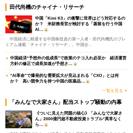
田代尚機のチャイナ・リサーチ
中国「Kimi K3」の衝撃に世界はどう対応するの
か？ 米財務長官が検討する「蒸留を行う中国
AI…
中国経済に精通する中国株投資の第一人者・田代尚機氏のプレ
ミアム連載「チャイナ・リサーチ」。中国企…
中国経済“予想外の低成長”で政策のテコ入れ必至か 経済運営
方針の修正で成長加速が予想さ…
“AI革命”で爆発的な需要拡大が見込まれる「CXO」とは何
か？ 高い競争力を持つ中国の医薬品…
一覧を見る
「みんなで大家さん」配当ストップ騒動の内幕
《ついに見えた問題の核心》「みんなで大家さ
ん」2000億円超不動産投資トラブル“異常なく
ら…