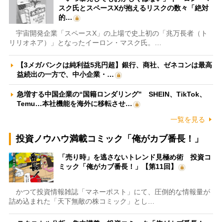
スク氏とスペースXが抱えるリスクの数々「絶対
的…
宇宙開発企業「スペースX」の上場で史上初の「兆万長者（ト
リリオネア）」となったイーロン・マスク氏。…
【3メガバンクは純利益5兆円超】銀行、商社、ゼネコンは最高
益続出の一方で、中小企業・…
急増する中国企業の“国籍ロンダリング” SHEIN、TikTok、
Temu…本社機能を海外に移転させ…
一覧を見る
投資ノウハウ満載コミック「俺がカブ番長！」
「売り時」を逃さないトレンド見極め術 投資コ
ミック「俺がカブ番長！」【第11回】
かつて投資情報雑誌「マネーポスト」にて、圧倒的な情報量が
詰め込まれた「天下無敵の株コミック」とし…