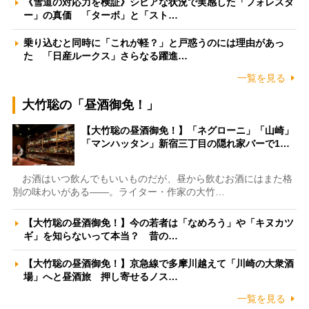
《雪道の対応力を検証》シビアな状況で実感した「フォレスタ
ー」の真価 「ターボ」と「スト…
乗り込むと同時に「これが軽？」と戸惑うのには理由があっ
た 「日産ルークス」さらなる躍進…
一覧を見る
大竹聡の「昼酒御免！」
【大竹聡の昼酒御免！】「ネグローニ」「山崎」
「マンハッタン」新宿三丁目の隠れ家バーで1…
お酒はいつ飲んでもいいものだが、昼から飲むお酒にはまた格
別の味わいがある――。ライター・作家の大竹…
【大竹聡の昼酒御免！】今の若者は「なめろう」や「キヌカツ
ギ」を知らないって本当？ 昔の…
【大竹聡の昼酒御免！】京急線で多摩川越えて「川崎の大衆酒
場」へと昼酒旅 押し寄せるノス…
一覧を見る