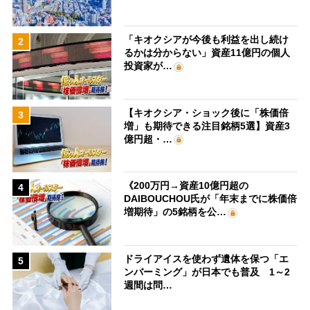
「キオクシアが今後も利益を出し続け
2
るかは分からない」資産11億円の個人
投資家が…
【キオクシア・ショック後に「株価倍
3
増」も期待できる注目銘柄5選】資産3
億円超・…
《200万円→資産10億円超の
4
DAIBOUCHOU氏が「年末までに株価倍
増期待」の5銘柄を公…
ドライアイスを使わず遺体を保つ「エ
5
ンバーミング」が日本でも普及 1～2
週間は問…