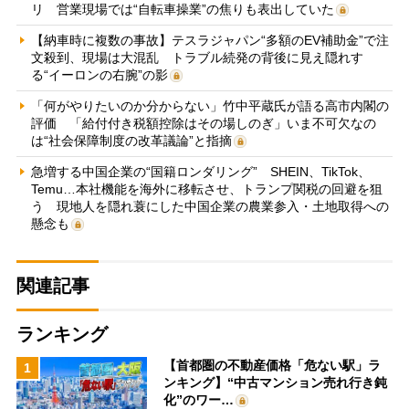
リ 営業現場では“自転車操業”の焦りも表出していた
【納車時に複数の事故】テスラジャパン“多額のEV補助金”で注
文殺到、現場は大混乱 トラブル続発の背後に見え隠れす
る“イーロンの右腕”の影
「何がやりたいのか分からない」竹中平蔵氏が語る高市内閣の
評価 「給付付き税額控除はその場しのぎ」いま不可欠なの
は“社会保障制度の改革議論”と指摘
急増する中国企業の“国籍ロンダリング” SHEIN、TikTok、
Temu…本社機能を海外に移転させ、トランプ関税の回避を狙
う 現地人を隠れ蓑にした中国企業の農業参入・土地取得への
懸念も
関連記事
ランキング
【首都圏の不動産価格「危ない駅」ラ
1
ンキング】“中古マンション売れ行き鈍
化”のワー…