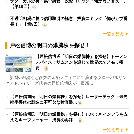
テクニカル分析・集中講義 投資コミック「俺がカブ番長！」
【第10回】
不透明相場に勝つ信用取引の極意 投資コミック「俺がカブ番
長！」【第9回】
一覧を見る
戸松信博の明日の爆騰株を探せ！
【戸松信博氏「明日の爆騰株」を探せ】トーメン
デバイス：サムスンを通じて世界のAIメモリ需
要…
新聞や雑誌など多数の金融メディアに出演するグローバルリン
クアドバイザーズ代表の戸松信博氏が、最新…
【戸松信博氏「明日の爆騰株」を探せ】レーザーテック：最先
端半導体の製造に不可欠な検査装…
【戸松信博氏「明日の爆騰株」を探せ】TDK：AIインフラを支
えるキープレーヤー 成長の再評…
一覧を見る