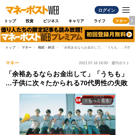
ログイン
トップ
投資
ビジネス
キャリア
ライフ
マネー
トップ
マネー
相続・終活
「余裕あるならお金出して」「うちも」…子供に
マネー
2021.07.16 16:00
週刊ポスト
「余裕あるならお金出して」「うちも」
…子供に次々たかられる70代男性の失敗
もっと見る
arrow_forward_ios