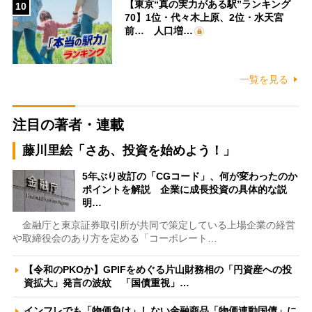
【東京“真の実力がある駅”ランキング
10
70】1位・代々木上原、2位・水天宮
前… 人口増…
一覧を見る
注目の著者・連載
藤川里絵「さあ、投資を始めよう！」
5年ぶり改訂の「CGコード」、何が変わったのか
ポイントを解説 企業に成長投資の具体的な説
明…
金融庁と東京証券取引所が共同で策定している上場企業の経営
や取締役会のあり方を定める「コーポレート…
【令和のPKOか】GPIFをめぐる片山財務相の「円資産への投
資拡大」発言の波紋 「国債重視」…
インフレでも「物価負け」しない金融商品「物価連動国債」に