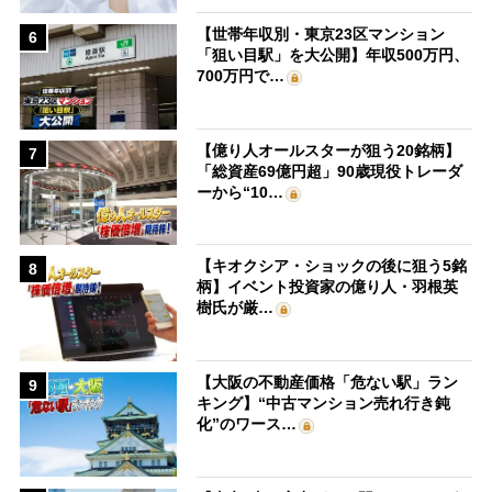
【世帯年収別・東京23区マンション
6
「狙い目駅」を大公開】年収500万円、
700万円で…
【億り人オールスターが狙う20銘柄】
7
「総資産69億円超」90歳現役トレーダ
ーから“10…
【キオクシア・ショックの後に狙う5銘
8
柄】イベント投資家の億り人・羽根英
樹氏が厳…
【大阪の不動産価格「危ない駅」ラン
9
キング】“中古マンション売れ行き鈍
化”のワース…