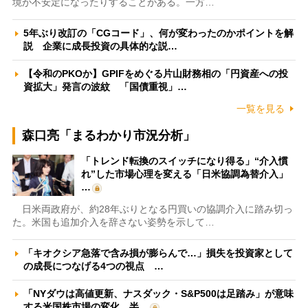
境が不安定になったりすることがある。一方…
5年ぶり改訂の「CGコード」、何が変わったのかポイントを解
説 企業に成長投資の具体的な説…
【令和のPKOか】GPIFをめぐる片山財務相の「円資産への投
資拡大」発言の波紋 「国債重視」…
一覧を見る
森口亮「まるわかり市況分析」
「トレンド転換のスイッチになり得る」“介入慣
れ”した市場心理を変える「日米協調為替介入」
…
日米両政府が、約28年ぶりとなる円買いの協調介入に踏み切っ
た。米国も追加介入を辞さない姿勢を示して…
「キオクシア急落で含み損が膨らんで…」損失を投資家として
の成長につなげる4つの視点 …
「NYダウは高値更新、ナスダック・S&P500は足踏み」が意味
する米国株市場の変化 半…