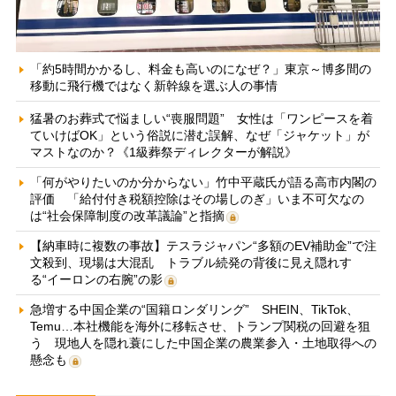
「約5時間かかるし、料金も高いのになぜ？」東京～博多間の
移動に飛行機ではなく新幹線を選ぶ人の事情
猛暑のお葬式で悩ましい“喪服問題” 女性は「ワンピースを着
ていけばOK」という俗説に潜む誤解、なぜ「ジャケット」が
マストなのか？《1級葬祭ディレクターが解説》
「何がやりたいのか分からない」竹中平蔵氏が語る高市内閣の
評価 「給付付き税額控除はその場しのぎ」いま不可欠なの
は“社会保障制度の改革議論”と指摘
【納車時に複数の事故】テスラジャパン“多額のEV補助金”で注
文殺到、現場は大混乱 トラブル続発の背後に見え隠れす
る“イーロンの右腕”の影
急増する中国企業の“国籍ロンダリング” SHEIN、TikTok、
Temu…本社機能を海外に移転させ、トランプ関税の回避を狙
う 現地人を隠れ蓑にした中国企業の農業参入・土地取得への
懸念も