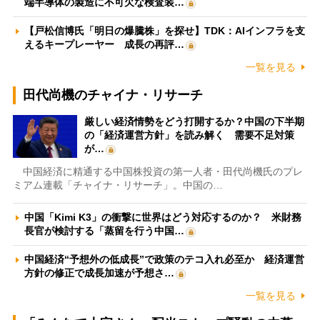
端半導体の製造に不可欠な検査装…
【戸松信博氏「明日の爆騰株」を探せ】TDK：AIインフラを支
えるキープレーヤー 成長の再評…
一覧を見る
田代尚機のチャイナ・リサーチ
厳しい経済情勢をどう打開するか？中国の下半期
の「経済運営方針」を読み解く 需要不足対策
が…
中国経済に精通する中国株投資の第一人者・田代尚機氏のプレ
ミアム連載「チャイナ・リサーチ」。中国の…
中国「Kimi K3」の衝撃に世界はどう対応するのか？ 米財務
長官が検討する「蒸留を行う中国…
中国経済“予想外の低成長”で政策のテコ入れ必至か 経済運営
方針の修正で成長加速が予想さ…
一覧を見る