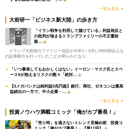
一覧を見る
大前研一「ビジネス新大陸」の歩き方
「イラン戦争を利用して儲けている」利益相反と
の批判が強まるトランプファミリーの不正蓄財
疑…
トランプ大統領のファミリー信託が今年1～3月に3000回以上も
の証券取引を行っていたことが明らかになり…
「いつ暴発してもおかしくはない」イーロン・マスク氏とスペ
ースXが抱えるリスクの数々「絶対…
【3メガバンクは純利益5兆円超】銀行、商社、ゼネコンは最高
益続出の一方で、中小企業・…
一覧を見る
投資ノウハウ満載コミック「俺がカブ番長！」
「売り時」を逃さないトレンド見極め術 投資コ
ミック「俺がカブ番長！」【第11回】