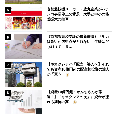
老舗遊技機メーカー・豊丸産業がパチ
5
ンコ事業停止の背景 大手と中小の格
差拡大に拍車…
《首都圏高校受験の最新事情》「学力
6
は高いが内申点がとれない」生徒はど
う戦う？ 東…
【キオクシアが「配当」導入へ】それ
7
でも資産10億円超の配当株投資の達人
が「買う…
【資産10億円超・かんちさんが厳
8
選！】「キオクシアの次」に資金が流
れる期待の高…