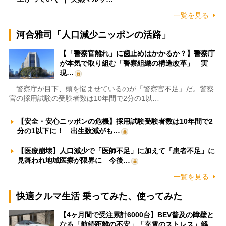
一覧を見る
河合雅司「人口減少ニッポンの活路」
【「警察官離れ」に歯止めはかかるか？】警察庁
が本気で取り組む「警察組織の構造改革」 実
現…
警察庁が目下、頭を悩ませているのが「警察官不足」だ。警察
官の採用試験の受験者数は10年間で2分の1以…
【安全・安心ニッポンの危機】採用試験受験者数は10年間で2
分の1以下に！ 出生数減がも…
【医療崩壊】人口減少で「医師不足」に加えて「患者不足」に
見舞われ地域医療が限界に 今後…
一覧を見る
快適クルマ生活 乗ってみた、使ってみた
【4ヶ月間で受注累計6000台】BEV普及の障壁と
なる「航続距離の不安」「充電のストレス」解