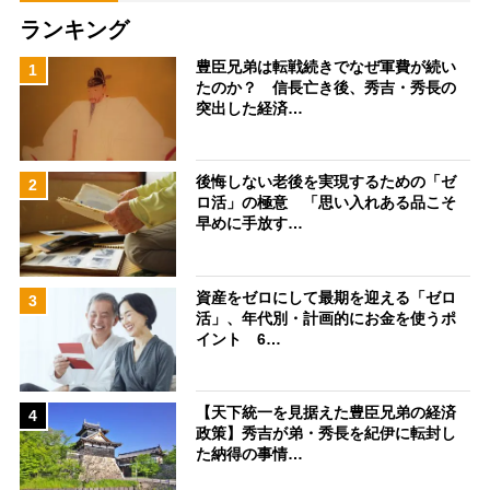
ランキング
豊臣兄弟は転戦続きでなぜ軍費が続い
1
たのか？ 信長亡き後、秀吉・秀長の
突出した経済…
後悔しない老後を実現するための「ゼ
2
ロ活」の極意 「思い入れある品こそ
早めに手放す…
資産をゼロにして最期を迎える「ゼロ
3
活」、年代別・計画的にお金を使うポ
イント 6…
【天下統一を見据えた豊臣兄弟の経済
4
政策】秀吉が弟・秀長を紀伊に転封し
た納得の事情…