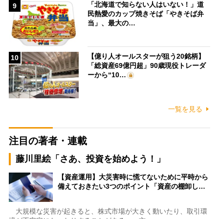
「北海道で知らない人はいない！」道
9
民熱愛のカップ焼きそば「やきそば弁
当」、最大の…
【億り人オールスターが狙う20銘柄】
10
「総資産69億円超」90歳現役トレーダ
ーから“10…
一覧を見る
注目の著者・連載
藤川里絵「さあ、投資を始めよう！」
【資産運用】大災害時に慌てないために平時から
備えておきたい3つのポイント「資産の棚卸し…
大規模な災害が起きると、株式市場が大きく動いたり、取引環