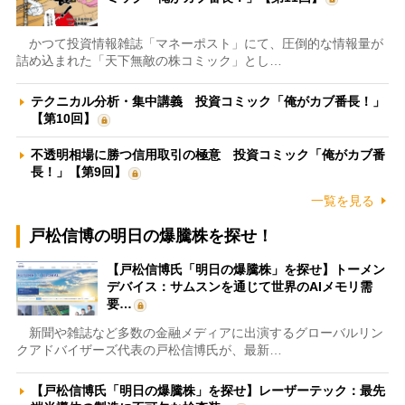
かつて投資情報雑誌「マネーポスト」にて、圧倒的な情報量が
詰め込まれた「天下無敵の株コミック」とし…
テクニカル分析・集中講義 投資コミック「俺がカブ番長！」
【第10回】
不透明相場に勝つ信用取引の極意 投資コミック「俺がカブ番
長！」【第9回】
一覧を見る
戸松信博の明日の爆騰株を探せ！
【戸松信博氏「明日の爆騰株」を探せ】トーメン
デバイス：サムスンを通じて世界のAIメモリ需
要…
新聞や雑誌など多数の金融メディアに出演するグローバルリン
クアドバイザーズ代表の戸松信博氏が、最新…
【戸松信博氏「明日の爆騰株」を探せ】レーザーテック：最先