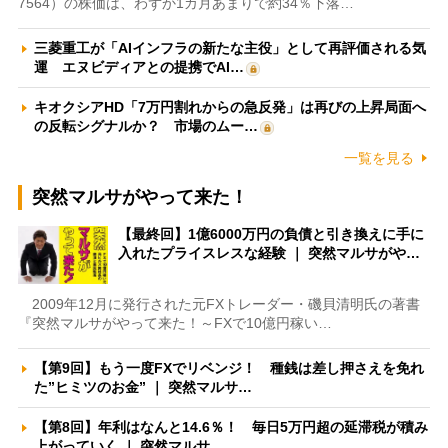
7564）の株価は、わずか1カ月あまりで約34％下落…
三菱重工が「AIインフラの新たな主役」として再評価される気
運 エヌビディアとの提携でAI…
キオクシアHD「7万円割れからの急反発」は再びの上昇局面へ
の反転シグナルか？ 市場のムー…
一覧を見る
突然マルサがやって来た！
【最終回】1億6000万円の負債と引き換えに手に
入れたプライスレスな経験 ｜ 突然マルサがや…
2009年12月に発行された元FXトレーダー・磯貝清明氏の著書
『突然マルサがやって来た！～FXで10億円稼い…
【第9回】もう一度FXでリベンジ！ 種銭は差し押さえを免れ
た”ヒミツのお金” ｜ 突然マルサ…
【第8回】年利はなんと14.6％！ 毎日5万円超の延滞税が積み
上がっていく ｜ 突然マルサ…