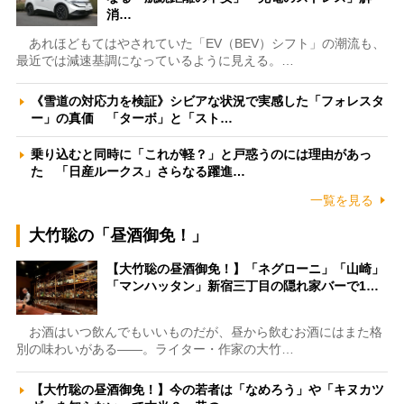
消…
あれほどもてはやされていた「EV（BEV）シフト」の潮流も、
最近では減速基調になっているように見える。…
《雪道の対応力を検証》シビアな状況で実感した「フォレスタ
ー」の真価 「ターボ」と「スト…
乗り込むと同時に「これが軽？」と戸惑うのには理由があっ
た 「日産ルークス」さらなる躍進…
一覧を見る
大竹聡の「昼酒御免！」
【大竹聡の昼酒御免！】「ネグローニ」「山崎」
「マンハッタン」新宿三丁目の隠れ家バーで1…
お酒はいつ飲んでもいいものだが、昼から飲むお酒にはまた格
別の味わいがある――。ライター・作家の大竹…
【大竹聡の昼酒御免！】今の若者は「なめろう」や「キヌカツ