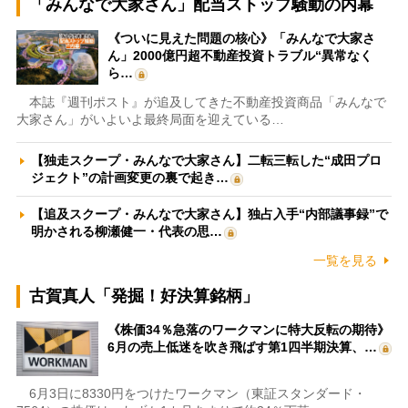
「みんなで大家さん」配当ストップ騒動の内幕
《ついに見えた問題の核心》「みんなで大家さ
ん」2000億円超不動産投資トラブル“異常なく
ら…
本誌『週刊ポスト』が追及してきた不動産投資商品「みんなで
大家さん」がいよいよ最終局面を迎えている…
【独走スクープ・みんなで大家さん】二転三転した“成田プロ
ジェクト”の計画変更の裏で起き…
【追及スクープ・みんなで大家さん】独占入手“内部議事録”で
明かされる柳瀬健一・代表の思…
一覧を見る
古賀真人「発掘！好決算銘柄」
《株価34％急落のワークマンに特大反転の期待》
6月の売上低迷を吹き飛ばす第1四半期決算、…
6月3日に8330円をつけたワークマン（東証スタンダード・