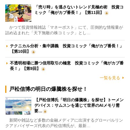
「売り時」を逃さないトレンド見極め術 投資コ
ミック「俺がカブ番長！」【第11回】
かつて投資情報雑誌「マネーポスト」にて、圧倒的な情報量が
詰め込まれた「天下無敵の株コミック」とし…
テクニカル分析・集中講義 投資コミック「俺がカブ番長！」
【第10回】
不透明相場に勝つ信用取引の極意 投資コミック「俺がカブ番
長！」【第9回】
一覧を見る
戸松信博の明日の爆騰株を探せ！
【戸松信博氏「明日の爆騰株」を探せ】トーメン
デバイス：サムスンを通じて世界のAIメモリ需
要…
新聞や雑誌など多数の金融メディアに出演するグローバルリン
クアドバイザーズ代表の戸松信博氏が、最新…