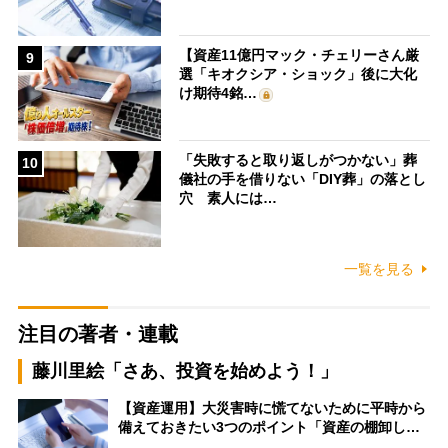
【資産11億円マック・チェリーさん厳
9
選「キオクシア・ショック」後に大化
け期待4銘…
「失敗すると取り返しがつかない」葬
10
儀社の手を借りない「DIY葬」の落とし
穴 素人には…
一覧を見る
注目の著者・連載
藤川里絵「さあ、投資を始めよう！」
【資産運用】大災害時に慌てないために平時から
備えておきたい3つのポイント「資産の棚卸し…