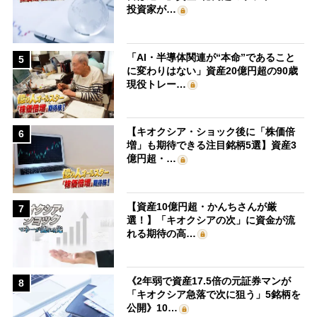
投資家が…
「AI・半導体関連が“本命”であること
5
に変わりはない」資産20億円超の90歳
現役トレー…
【キオクシア・ショック後に「株価倍
6
増」も期待できる注目銘柄5選】資産3
億円超・…
【資産10億円超・かんちさんが厳
7
選！】「キオクシアの次」に資金が流
れる期待の高…
《2年弱で資産17.5倍の元証券マンが
8
「キオクシア急落で次に狙う」5銘柄を
公開》10…