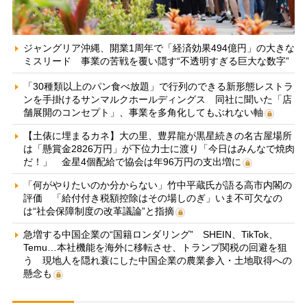
ジャングリア沖縄、開業1周年で「経済効果494億円」の大きな
ミスリード 事業の苦戦を覆い隠す“不透明すぎる巨大な数字”
「30種類以上のパン食べ放題」で行列のできる新形態レストラ
ンを手掛けるサンマルクホールディングス 同社に聞いた「店
舗展開のコンセプト」、事業を多角化してもぶれない軸
【土俵に埋まるカネ】大の里、豊昇龍が黒星続きの名古屋場所
は「懸賞金2826万円」が下位力士に渡り「今日はみんなで焼肉
だ！」 金星4個配給で協会は年96万円の支出増に
「何がやりたいのか分からない」竹中平蔵氏が語る高市内閣の
評価 「給付付き税額控除はその場しのぎ」いま不可欠なの
は“社会保障制度の改革議論”と指摘
急増する中国企業の“国籍ロンダリング” SHEIN、TikTok、
Temu…本社機能を海外に移転させ、トランプ関税の回避を狙
う 現地人を隠れ蓑にした中国企業の農業参入・土地取得への
懸念も