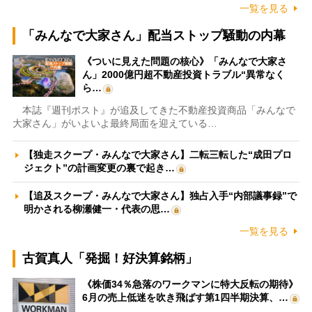
一覧を見る
「みんなで大家さん」配当ストップ騒動の内幕
《ついに見えた問題の核心》「みんなで大家さ
ん」2000億円超不動産投資トラブル“異常なく
ら…
本誌『週刊ポスト』が追及してきた不動産投資商品「みんなで
大家さん」がいよいよ最終局面を迎えている…
【独走スクープ・みんなで大家さん】二転三転した“成田プロ
ジェクト”の計画変更の裏で起き…
【追及スクープ・みんなで大家さん】独占入手“内部議事録”で
明かされる柳瀬健一・代表の思…
一覧を見る
古賀真人「発掘！好決算銘柄」
《株価34％急落のワークマンに特大反転の期待》
6月の売上低迷を吹き飛ばす第1四半期決算、…