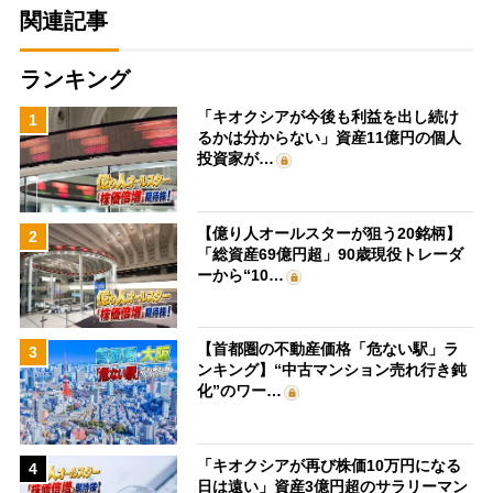
関連記事
ランキング
「キオクシアが今後も利益を出し続け
1
るかは分からない」資産11億円の個人
投資家が…
【億り人オールスターが狙う20銘柄】
2
「総資産69億円超」90歳現役トレーダ
ーから“10…
【首都圏の不動産価格「危ない駅」ラ
3
ンキング】“中古マンション売れ行き鈍
化”のワー…
「キオクシアが再び株価10万円になる
4
日は遠い」資産3億円超のサラリーマン