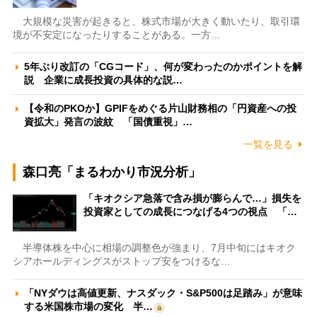
大規模な災害が起きると、株式市場が大きく動いたり、取引環
境が不安定になったりすることがある。一方…
5年ぶり改訂の「CGコード」、何が変わったのかポイントを解
説 企業に成長投資の具体的な説…
【令和のPKOか】GPIFをめぐる片山財務相の「円資産への投
資拡大」発言の波紋 「国債重視」…
一覧を見る
森口亮「まるわかり市況分析」
「キオクシア急落で含み損が膨らんで…」損失を
投資家としての成長につなげる4つの視点 「…
半導体株を中心に相場の調整色が強まり、7月中旬にはキオク
シアホールディングスがストップ安をつけるな…
「NYダウは高値更新、ナスダック・S&P500は足踏み」が意味
する米国株市場の変化 半…