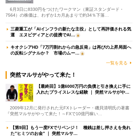
6月3日に8330円をつけたワークマン（東証スタンダード・
7564）の株価は、わずか1カ月あまりで約34％下落…
三菱重工が「AIインフラの新たな主役」として再評価される気
運 エヌビディアとの提携でAI…
キオクシアHD「7万円割れからの急反発」は再びの上昇局面へ
の反転シグナルか？ 市場のムー…
一覧を見る
突然マルサがやって来た！
【最終回】1億6000万円の負債と引き換えに手に
入れたプライスレスな経験 ｜ 突然マルサがや…
2009年12月に発行された元FXトレーダー・磯貝清明氏の著書
『突然マルサがやって来た！～FXで10億円稼い…
【第9回】もう一度FXでリベンジ！ 種銭は差し押さえを免れ
た”ヒミツのお金” ｜ 突然マルサ…