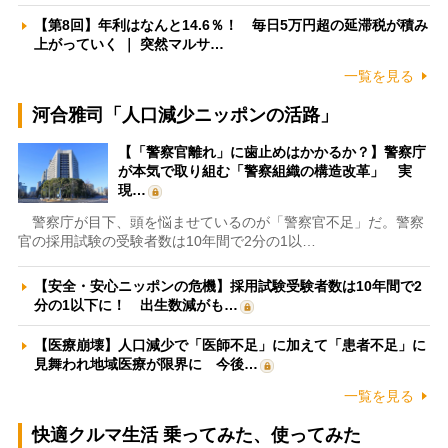
【第8回】年利はなんと14.6％！ 毎日5万円超の延滞税が積み
上がっていく ｜ 突然マルサ…
一覧を見る
河合雅司「人口減少ニッポンの活路」
【「警察官離れ」に歯止めはかかるか？】警察庁
が本気で取り組む「警察組織の構造改革」 実
現…
警察庁が目下、頭を悩ませているのが「警察官不足」だ。警察
官の採用試験の受験者数は10年間で2分の1以…
【安全・安心ニッポンの危機】採用試験受験者数は10年間で2
分の1以下に！ 出生数減がも…
【医療崩壊】人口減少で「医師不足」に加えて「患者不足」に
見舞われ地域医療が限界に 今後…
一覧を見る
快適クルマ生活 乗ってみた、使ってみた