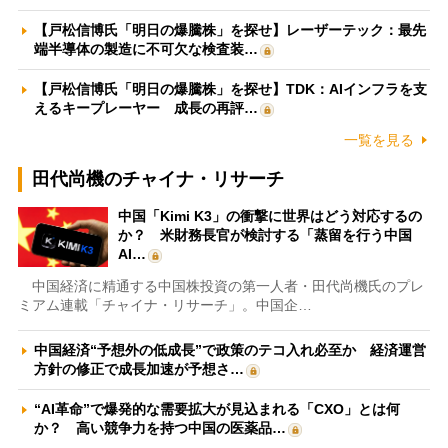
【戸松信博氏「明日の爆騰株」を探せ】レーザーテック：最先
端半導体の製造に不可欠な検査装…
【戸松信博氏「明日の爆騰株」を探せ】TDK：AIインフラを支
えるキープレーヤー 成長の再評…
一覧を見る
田代尚機のチャイナ・リサーチ
中国「Kimi K3」の衝撃に世界はどう対応するの
か？ 米財務長官が検討する「蒸留を行う中国
AI…
中国経済に精通する中国株投資の第一人者・田代尚機氏のプレ
ミアム連載「チャイナ・リサーチ」。中国企…
中国経済“予想外の低成長”で政策のテコ入れ必至か 経済運営
方針の修正で成長加速が予想さ…
“AI革命”で爆発的な需要拡大が見込まれる「CXO」とは何
か？ 高い競争力を持つ中国の医薬品…