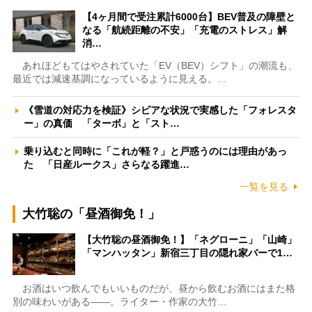
【4ヶ月間で受注累計6000台】BEV普及の障壁と
なる「航続距離の不安」「充電のストレス」解
消…
あれほどもてはやされていた「EV（BEV）シフト」の潮流も、
最近では減速基調になっているように見える。…
《雪道の対応力を検証》シビアな状況で実感した「フォレスタ
ー」の真価 「ターボ」と「スト…
乗り込むと同時に「これが軽？」と戸惑うのには理由があっ
た 「日産ルークス」さらなる躍進…
一覧を見る
大竹聡の「昼酒御免！」
【大竹聡の昼酒御免！】「ネグローニ」「山崎」
「マンハッタン」新宿三丁目の隠れ家バーで1…
お酒はいつ飲んでもいいものだが、昼から飲むお酒にはまた格
別の味わいがある――。ライター・作家の大竹…