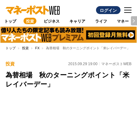
ログイン
トップ
投資
ビジネス
キャリア
ライフ
マネー
トップ
投資
FX
為替相場 秋のターニングポイント「米レイバーデー」
投資
2015.09.29 19:00
マネーポストWEB
為替相場 秋のターニングポイント「米
レイバーデー」
Loaded
:
97.10%
/
Unmute