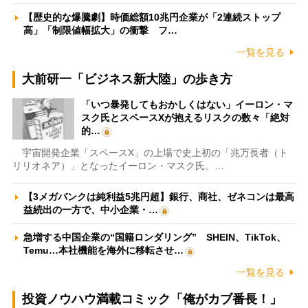
【歴史的な爆騰劇】時価総額10兆円企業が「2連続ストップ
高」「制限値幅拡大」の衝撃 フ…
一覧を見る
大前研一「ビジネス新大陸」の歩き方
「いつ暴発してもおかしくはない」イーロン・マ
スク氏とスペースXが抱えるリスクの数々「絶対
的…
宇宙開発企業「スペースX」の上場で史上初の「兆万長者（ト
リリオネア）」となったイーロン・マスク氏。…
【3メガバンクは純利益5兆円超】銀行、商社、ゼネコンは最高
益続出の一方で、中小企業・…
急増する中国企業の“国籍ロンダリング” SHEIN、TikTok、
Temu…本社機能を海外に移転させ…
一覧を見る
投資ノウハウ満載コミック「俺がカブ番長！」