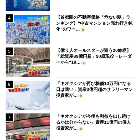
【首都圏の不動産価格「危ない駅」ラ
4
ンキング】“中古マンション売れ行き鈍
化”のワー…
【億り人オールスターが狙う20銘柄】
5
「総資産69億円超」90歳現役トレーダ
ーから“10…
「キオクシアが再び株価10万円になる
6
日は遠い」資産3億円超のサラリーマン
投資家が…
「キオクシアが今後も利益を出し続け
7
るかは分からない」資産11億円の個人
投資家が…