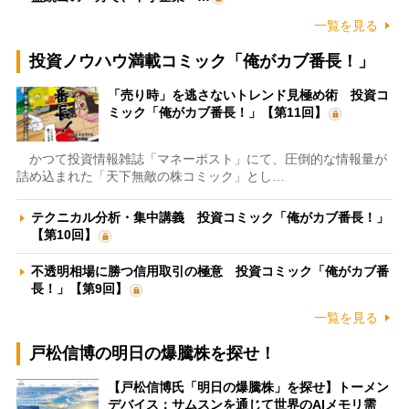
一覧を見る
投資ノウハウ満載コミック「俺がカブ番長！」
「売り時」を逃さないトレンド見極め術 投資コ
ミック「俺がカブ番長！」【第11回】
かつて投資情報雑誌「マネーポスト」にて、圧倒的な情報量が
詰め込まれた「天下無敵の株コミック」とし…
テクニカル分析・集中講義 投資コミック「俺がカブ番長！」
【第10回】
不透明相場に勝つ信用取引の極意 投資コミック「俺がカブ番
長！」【第9回】
一覧を見る
戸松信博の明日の爆騰株を探せ！
【戸松信博氏「明日の爆騰株」を探せ】トーメン
デバイス：サムスンを通じて世界のAIメモリ需