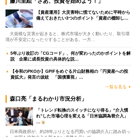
藤川里絵「さあ、投資を始めよう！」
【資産運用】大災害時に慌てないために平時から
備えておきたい3つのポイント「資産の棚卸し…
大規模な災害が起きると、株式市場が大きく動いたり、取引環
境が不安定になったりすることがある。一方…
5年ぶり改訂の「CGコード」、何が変わったのかポイントを解
説 企業に成長投資の具体的な説…
【令和のPKOか】GPIFをめぐる片山財務相の「円資産への投
資拡大」発言の波紋 「国債重視」…
一覧を見る
森口亮「まるわかり市況分析」
「トレンド転換のスイッチになり得る」“介入慣
れ”した市場心理を変える「日米協調為替介入」
…
日米両政府が、約28年ぶりとなる円買いの協調介入に踏み切っ