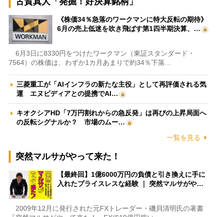
古賀真人「発掘！好決算銘柄」
《株価34％急落のワークマンに特大反転の期待》
6月の売上低迷を吹き飛ばす第1四半期決算、…
6月3日に8330円をつけたワークマン（東証スタンダード・
7564）の株価は、わずか1カ月あまりで約34％下落…
三菱重工が「AIインフラの新たな主役」として再評価される気
運 エヌビディアとの提携でAI…
キオクシアHD「7万円割れからの急反発」は再びの上昇局面へ
の反転シグナルか？ 市場のムー…
一覧を見る
突然マルサがやって来た！
【最終回】1億6000万円の負債と引き換えに手に
入れたプライスレスな経験 ｜ 突然マルサがや…
2009年12月に発行された元FXトレーダー・磯貝清明氏の著書