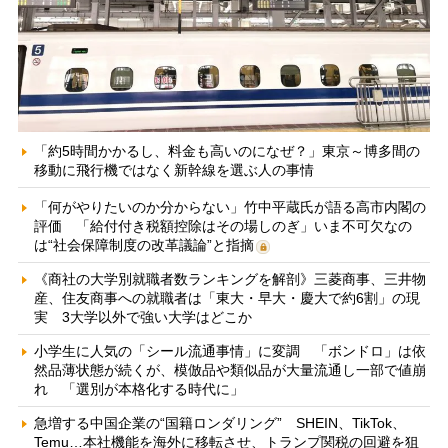
「約5時間かかるし、料金も高いのになぜ？」東京～博多間の
移動に飛行機ではなく新幹線を選ぶ人の事情
「何がやりたいのか分からない」竹中平蔵氏が語る高市内閣の
評価 「給付付き税額控除はその場しのぎ」いま不可欠なの
は“社会保障制度の改革議論”と指摘
《商社の大学別就職者数ランキングを解剖》三菱商事、三井物
産、住友商事への就職者は「東大・早大・慶大で約6割」の現
実 3大学以外で強い大学はどこか
小学生に人気の「シール流通事情」に変調 「ボンドロ」は依
然品薄状態が続くが、模倣品や類似品が大量流通し一部で値崩
れ 「選別が本格化する時代に」
急増する中国企業の“国籍ロンダリング” SHEIN、TikTok、
Temu…本社機能を海外に移転させ、トランプ関税の回避を狙