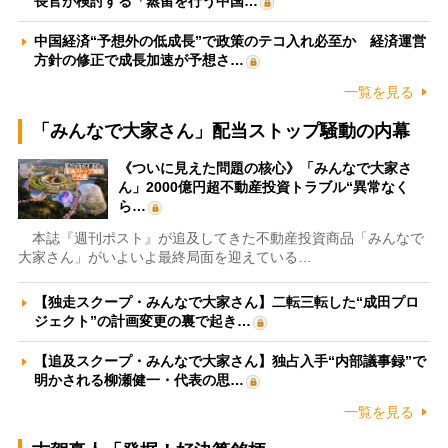
長官が検討する「蒸留を行う中国…
中国経済“予想外の低成長”で政策のテコ入れ必至か 経済運営
方針の修正で成長加速が予想さ…
一覧を見る
「みんなで大家さん」配当ストップ騒動の内幕
《ついに見えた問題の核心》「みんなで大家さ
ん」2000億円超不動産投資トラブル“異常なく
ら…
本誌『週刊ポスト』が追及してきた不動産投資商品「みんなで
大家さん」がいよいよ最終局面を迎えている…
【独走スクープ・みんなで大家さん】二転三転した“成田プロ
ジェクト”の計画変更の裏で起き…
【追及スクープ・みんなで大家さん】独占入手“内部議事録”で
明かされる柳瀬健一・代表の思…
一覧を見る