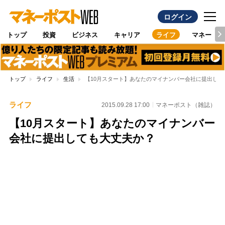
ログイン
トップ
投資
ビジネス
キャリア
ライフ
マネー
トップ
ライフ
生活
【10月スタート】あなたのマイナンバー会社に提出して
ライフ
2015.09.28 17:00
マネーポスト（雑誌）
【10月スタート】あなたのマイナンバー
会社に提出しても大丈夫か？
Loaded
:
97.10%
/
Unmute