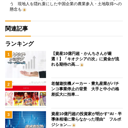
う 現地人を隠れ蓑にした中国企業の農業参入・土地取得への
懸念も
関連記事
ランキング
【資産10億円超・かんちさんが厳
1
選！】「キオクシアの次」に資金が流
れる期待の高…
老舗遊技機メーカー・豊丸産業がパチ
2
ンコ事業停止の背景 大手と中小の格
差拡大に拍車…
資産10億円超の投資家が明かす“AI・半
3
導体相場に乗らなかった理由” フルポ
ジション…