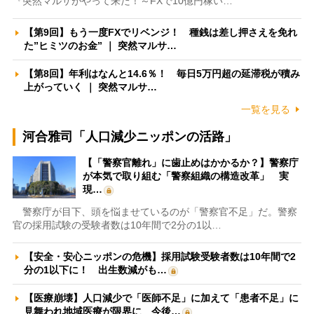
『突然マルサがやって来た！～FXで10億円稼い…
【第9回】もう一度FXでリベンジ！ 種銭は差し押さえを免れ
た”ヒミツのお金” ｜ 突然マルサ…
【第8回】年利はなんと14.6％！ 毎日5万円超の延滞税が積み
上がっていく ｜ 突然マルサ…
一覧を見る
河合雅司「人口減少ニッポンの活路」
【「警察官離れ」に歯止めはかかるか？】警察庁
が本気で取り組む「警察組織の構造改革」 実
現…
警察庁が目下、頭を悩ませているのが「警察官不足」だ。警察
官の採用試験の受験者数は10年間で2分の1以…
【安全・安心ニッポンの危機】採用試験受験者数は10年間で2
分の1以下に！ 出生数減がも…
【医療崩壊】人口減少で「医師不足」に加えて「患者不足」に
見舞われ地域医療が限界に 今後…