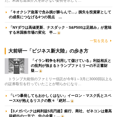
た。米国も追加介入を辞さない姿勢を示して…
「キオクシア急落で含み損が膨らんで…」損失を投資家として
の成長につなげる4つの視点 …
「NYダウは高値更新、ナスダック・S&P500は足踏み」が意味
する米国株市場の変化 半…
一覧を見る
大前研一「ビジネス新大陸」の歩き方
「イラン戦争を利用して儲けている」利益相反と
の批判が強まるトランプファミリーの不正蓄財
疑…
トランプ大統領のファミリー信託が今年1～3月に3000回以上も
の証券取引を行っていたことが明らかになり…
「いつ暴発してもおかしくはない」イーロン・マスク氏とスペ
ースXが抱えるリスクの数々「絶対…
【3メガバンクは純利益5兆円超】銀行、商社、ゼネコンは最高
益続出の一方で、中小企業・…