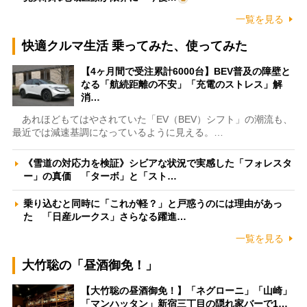
一覧を見る
快適クルマ生活 乗ってみた、使ってみた
【4ヶ月間で受注累計6000台】BEV普及の障壁と
なる「航続距離の不安」「充電のストレス」解
消…
あれほどもてはやされていた「EV（BEV）シフト」の潮流も、
最近では減速基調になっているように見える。…
《雪道の対応力を検証》シビアな状況で実感した「フォレスタ
ー」の真価 「ターボ」と「スト…
乗り込むと同時に「これが軽？」と戸惑うのには理由があっ
た 「日産ルークス」さらなる躍進…
一覧を見る
大竹聡の「昼酒御免！」
【大竹聡の昼酒御免！】「ネグローニ」「山崎」
「マンハッタン」新宿三丁目の隠れ家バーで1…