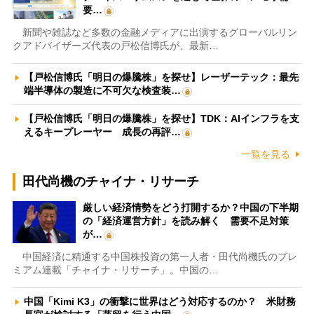
要…
新聞や雑誌など多数の金融メディアに出演するグローバルリン
クアドバイザーズ代表の戸松信博氏が、最新…
【戸松信博氏「明日の爆騰株」を探せ】レーザーテック：最先
端半導体の製造に不可欠な検査装…
【戸松信博氏「明日の爆騰株」を探せ】TDK：AIインフラを支
えるキープレーヤー 成長の再評…
一覧を見る
田代尚機のチャイナ・リサーチ
厳しい経済情勢をどう打開するか？中国の下半期
の「経済運営方針」を読み解く 需要不足対策
が…
中国経済に精通する中国株投資の第一人者・田代尚機氏のプレ
ミアム連載「チャイナ・リサーチ」。中国の…
中国「Kimi K3」の衝撃に世界はどう対応するのか？ 米財務