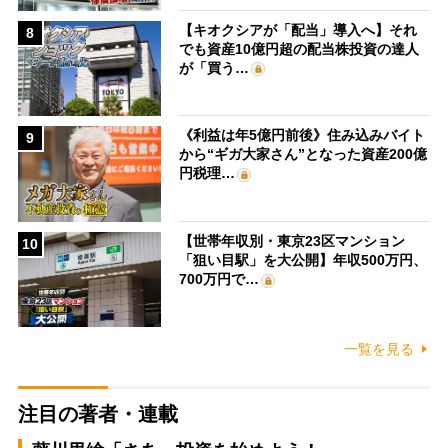
【キオクシアが「配当」導入へ】それ
8
でも資産10億円超の配当株投資の達人
が「買う…
《利益は年5億円前後》住み込みバイト
9
から“ギガ大家さん”となった資産200億
円税理…
【世帯年収別・東京23区マンション
10
「狙い目駅」を大公開】年収500万円、
700万円で…
一覧を見る
注目の著者・連載