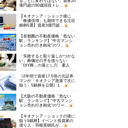
ることに変わりはない」資産20
億円超の90歳現役トレ…
【キオクシア・ショック後に
「株価倍増」も期待できる注目
銘柄5選】資産3億円超…
【首都圏の不動産価格「危ない
駅」ランキング】“中古マンシ
ョン売れ行き鈍化”のワ…
「失敗すると取り返しがつかな
い」葬儀社の手を借りない
「DIY葬」の落とし穴 素人
に…
《2年弱で資産17.5倍の元証券
マンが「キオクシア急落で次に
狙う」5銘柄を公開》1…
【大阪の不動産価格「危ない
駅」ランキング】“中古マンシ
ョン売れ行き鈍化”のワー…
【キオクシア・ショックの後に
狙う5銘柄】イベント投資家の
億り人・羽根英樹氏が…