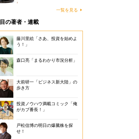
一覧を見る
目の著者・連載
藤川里絵「さあ、投資を始めよ
う！」
森口亮「まるわかり市況分析」
大前研一「ビジネス新大陸」の
歩き方
投資ノウハウ満載コミック「俺
がカブ番長！」
戸松信博の明日の爆騰株を探
せ！