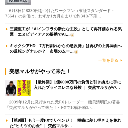
6月3日に8330円をつけたワークマン（東証スタンダード・
7564）の株価は、わずか1カ月あまりで約34％下落…
三菱重工が「AIインフラの新たな主役」として再評価される気
運 エヌビディアとの提携でAI…
キオクシアHD「7万円割れからの急反発」は再びの上昇局面へ
の反転シグナルか？ 市場のムー…
一覧を見る
突然マルサがやって来た！
【最終回】1億6000万円の負債と引き換えに手に
入れたプライスレスな経験 ｜ 突然マルサがや…
2009年12月に発行された元FXトレーダー・磯貝清明氏の著書
『突然マルサがやって来た！～FXで10億円稼い…
【第9回】もう一度FXでリベンジ！ 種銭は差し押さえを免れ
た”ヒミツのお金” ｜ 突然マルサ…