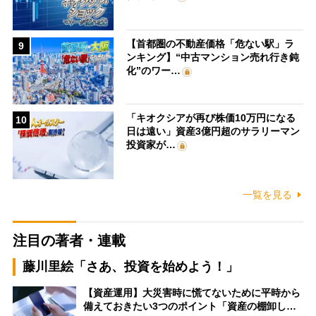
【首都圏の不動産価格「危ない駅」ラ
9
ンキング】“中古マンション売れ行き鈍
化”のワー…
「キオクシアが再び株価10万円になる
10
日は遠い」資産3億円超のサラリーマン
投資家が…
一覧を見る
注目の著者・連載
藤川里絵「さあ、投資を始めよう！」
【資産運用】大災害時に慌てないために平時から
備えておきたい3つのポイント「資産の棚卸し…