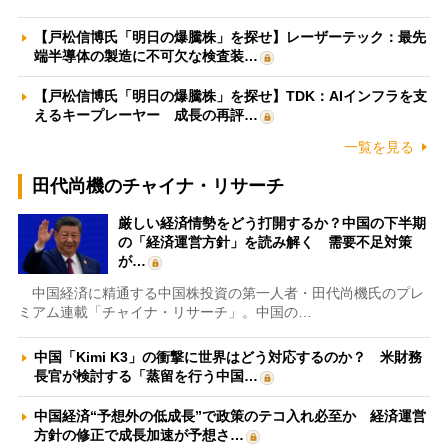
【戸松信博氏「明日の爆騰株」を探せ】レーザーテック：最先
端半導体の製造に不可欠な検査装…
【戸松信博氏「明日の爆騰株」を探せ】TDK：AIインフラを支
えるキープレーヤー 成長の再評…
一覧を見る
田代尚機のチャイナ・リサーチ
厳しい経済情勢をどう打開するか？中国の下半期
の「経済運営方針」を読み解く 需要不足対策
が…
中国経済に精通する中国株投資の第一人者・田代尚機氏のプレ
ミアム連載「チャイナ・リサーチ」。中国の…
中国「Kimi K3」の衝撃に世界はどう対応するのか？ 米財務
長官が検討する「蒸留を行う中国…
中国経済“予想外の低成長”で政策のテコ入れ必至か 経済運営
方針の修正で成長加速が予想さ…