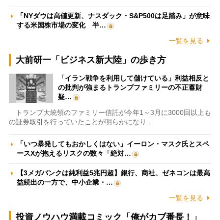
「NYダウは高値更新、ナスダック・S&P500は足踏み」が意味
する米国株市場の変化 半…
一覧を見る
大前研一「ビジネス新大陸」の歩き方
「イラン戦争を利用して儲けている」利益相反と
の批判が強まるトランプファミリーの不正蓄財
疑…
トランプ大統領のファミリー信託が今年1～3月に3000回以上も
の証券取引を行っていたことが明らかになり…
「いつ暴発してもおかしくはない」イーロン・マスク氏とスペ
ースXが抱えるリスクの数々「絶対…
【3メガバンクは純利益5兆円超】銀行、商社、ゼネコンは最高
益続出の一方で、中小企業・…
一覧を見る
投資ノウハウ満載コミック「俺がカブ番長！」