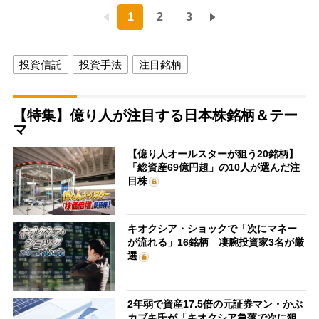
1
2
3
投資信託
投資手法
注目銘柄
【特集】億り人が注目する日本株銘柄＆テー
マ
【億り人オールスターが狙う20銘柄】
「総資産69億円超」の10人が選んだ注
目株
キオクシア・ショックで「次にマネー
が流れる」16銘柄 凄腕投資家3名が厳
選
2年弱で資産17.5倍の元証券マン・かぶ
カブキ氏が「キオクシア急落で次に狙