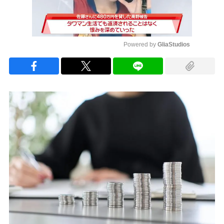
Powered by 
GliaStudios
Mute