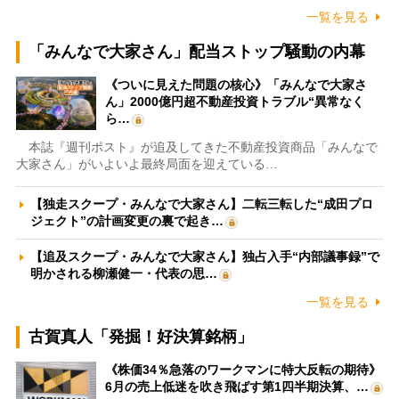
一覧を見る
「みんなで大家さん」配当ストップ騒動の内幕
《ついに見えた問題の核心》「みんなで大家さ
ん」2000億円超不動産投資トラブル“異常なく
ら…
本誌『週刊ポスト』が追及してきた不動産投資商品「みんなで
大家さん」がいよいよ最終局面を迎えている…
【独走スクープ・みんなで大家さん】二転三転した“成田プロ
ジェクト”の計画変更の裏で起き…
【追及スクープ・みんなで大家さん】独占入手“内部議事録”で
明かされる柳瀬健一・代表の思…
一覧を見る
古賀真人「発掘！好決算銘柄」
《株価34％急落のワークマンに特大反転の期待》
6月の売上低迷を吹き飛ばす第1四半期決算、…