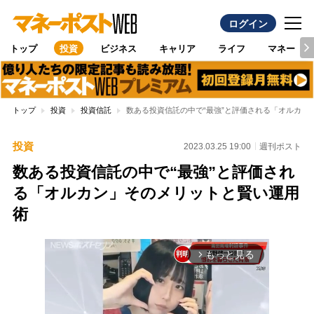
ログイン
トップ
投資
ビジネス
キャリア
ライフ
マネー
トップ
投資
投資信託
数ある投資信託の中で“最強”と評価される「オルカン
投資
2023.03.25 19:00
週刊ポスト
数ある投資信託の中で“最強”と評価され
る「オルカン」そのメリットと賢い運用
術
もっと見る
arrow_forward_ios