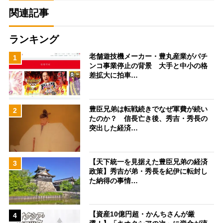
関連記事
ランキング
老舗遊技機メーカー・豊丸産業がパチ
1
ンコ事業停止の背景 大手と中小の格
差拡大に拍車…
豊臣兄弟は転戦続きでなぜ軍費が続い
2
たのか？ 信長亡き後、秀吉・秀長の
突出した経済…
【天下統一を見据えた豊臣兄弟の経済
3
政策】秀吉が弟・秀長を紀伊に転封し
た納得の事情…
【資産10億円超・かんちさんが厳
4