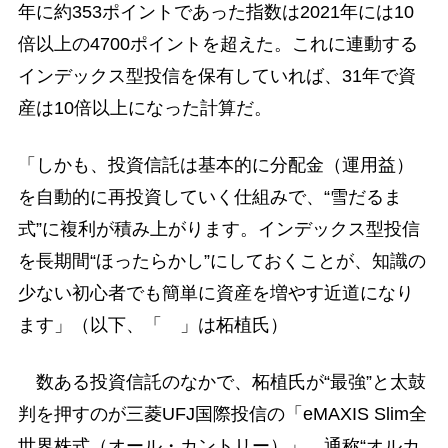
年に約353ポイントであった指数は2021年には10
倍以上の4700ポイントを超えた。これに連動する
インデックス型投信を保有していれば、31年で資
産は10倍以上になった計算だ。
「しかも、投資信託は基本的に分配金（運用益）
を自動的に再投資していく仕組みで、“雪だるま
式”に複利が積み上がります。インデックス型投信
を長期間“ほったらかし”にしておくことが、知識の
少ない初心者でも簡単に資産を増やす近道になり
ます」（以下、「 」は柘植氏）
数ある投資信託のなかで、柘植氏が“最強”と太鼓
判を押すのが三菱UFJ国際投信の「eMAXIS Slim全
世界株式（オール・カントリー）」、通称“オルカ