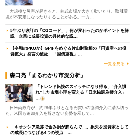
大規模な災害が起きると、株式市場が大きく動いたり、取引環
境が不安定になったりすることがある。一方…
5年ぶり改訂の「CGコード」、何が変わったのかポイントを解
説 企業に成長投資の具体的な説…
【令和のPKOか】GPIFをめぐる片山財務相の「円資産への投
資拡大」発言の波紋 「国債重視」…
一覧を見る
森口亮「まるわかり市況分析」
「トレンド転換のスイッチになり得る」“介入慣
れ”した市場心理を変える「日米協調為替介入」
…
日米両政府が、約28年ぶりとなる円買いの協調介入に踏み切っ
た。米国も追加介入を辞さない姿勢を示して…
「キオクシア急落で含み損が膨らんで…」損失を投資家として
の成長につなげる4つの視点 …