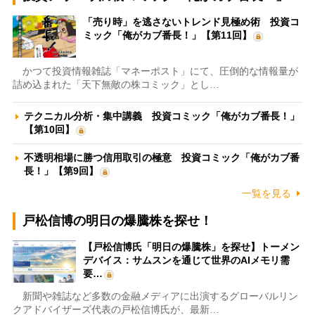
「売り時」を逃さないトレンド見極め術 投資コ
ミック「俺がカブ番長！」【第11回】
かつて投資情報雑誌「マネーポスト」にて、圧倒的な情報量が
詰め込まれた「天下無敵の株コミック」とし…
テクニカル分析・集中講義 投資コミック「俺がカブ番長！」
【第10回】
不透明相場に勝つ信用取引の極意 投資コミック「俺がカブ番
長！」【第9回】
一覧を見る
戸松信博の明日の爆騰株を探せ！
【戸松信博氏「明日の爆騰株」を探せ】トーメン
デバイス：サムスンを通じて世界のAIメモリ需
要…
新聞や雑誌など多数の金融メディアに出演するグローバルリン
クアドバイザーズ代表の戸松信博氏が、最新…