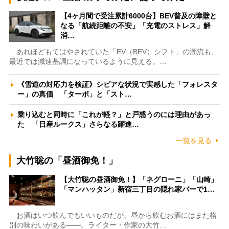
【4ヶ月間で受注累計6000台】BEV普及の障壁と
なる「航続距離の不安」「充電のストレス」解
消…
あれほどもてはやされていた「EV（BEV）シフト」の潮流も、
最近では減速基調になっているように見える。…
《雪道の対応力を検証》シビアな状況で実感した「フォレスタ
ー」の真価 「ターボ」と「スト…
乗り込むと同時に「これが軽？」と戸惑うのには理由があっ
た 「日産ルークス」さらなる躍進…
一覧を見る
大竹聡の「昼酒御免！」
【大竹聡の昼酒御免！】「ネグローニ」「山崎」
「マンハッタン」新宿三丁目の隠れ家バーで1…
お酒はいつ飲んでもいいものだが、昼から飲むお酒にはまた格
別の味わいがある――。ライター・作家の大竹…