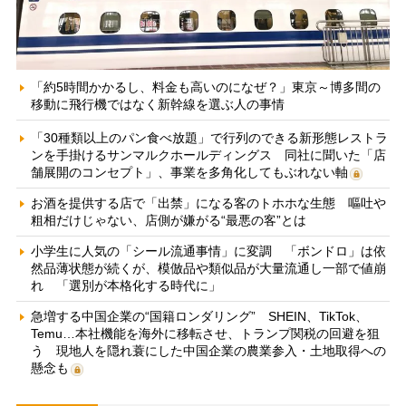
「約5時間かかるし、料金も高いのになぜ？」東京～博多間の
移動に飛行機ではなく新幹線を選ぶ人の事情
「30種類以上のパン食べ放題」で行列のできる新形態レストラ
ンを手掛けるサンマルクホールディングス 同社に聞いた「店
舗展開のコンセプト」、事業を多角化してもぶれない軸
お酒を提供する店で「出禁」になる客のトホホな生態 嘔吐や
粗相だけじゃない、店側が嫌がる“最悪の客”とは
小学生に人気の「シール流通事情」に変調 「ボンドロ」は依
然品薄状態が続くが、模倣品や類似品が大量流通し一部で値崩
れ 「選別が本格化する時代に」
急増する中国企業の“国籍ロンダリング” SHEIN、TikTok、
Temu…本社機能を海外に移転させ、トランプ関税の回避を狙
う 現地人を隠れ蓑にした中国企業の農業参入・土地取得への
懸念も