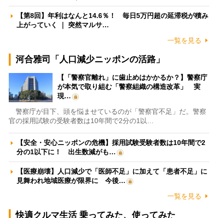
【第8回】年利はなんと14.6％！ 毎日5万円超の延滞税が積み
上がっていく ｜ 突然マルサ…
一覧を見る
河合雅司「人口減少ニッポンの活路」
【「警察官離れ」に歯止めはかかるか？】警察庁
が本気で取り組む「警察組織の構造改革」 実
現…
警察庁が目下、頭を悩ませているのが「警察官不足」だ。警察
官の採用試験の受験者数は10年間で2分の1以…
【安全・安心ニッポンの危機】採用試験受験者数は10年間で2
分の1以下に！ 出生数減がも…
【医療崩壊】人口減少で「医師不足」に加えて「患者不足」に
見舞われ地域医療が限界に 今後…
一覧を見る
快適クルマ生活 乗ってみた、使ってみた