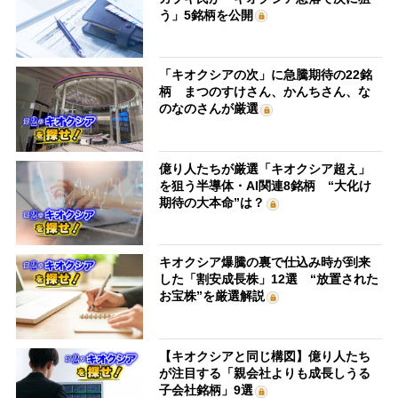
う」5銘柄を公開
「キオクシアの次」に急騰期待の22銘
柄 まつのすけさん、かんちさん、な
のなのさんが厳選
億り人たちが厳選「キオクシア超え」
を狙う半導体・AI関連8銘柄 “大化け
期待の大本命”は？
キオクシア爆騰の裏で仕込み時が到来
した「割安成長株」12選 “放置された
お宝株”を厳選解説
【キオクシアと同じ構図】億り人たち
が注目する「親会社よりも成長しうる
子会社銘柄」9選