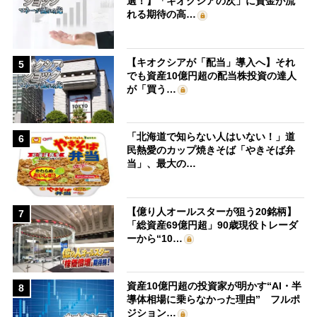
選！】「キオクシアの次」に資金が流
れる期待の高…
【キオクシアが「配当」導入へ】それ
5
でも資産10億円超の配当株投資の達人
が「買う…
「北海道で知らない人はいない！」道
6
民熱愛のカップ焼きそば「やきそば弁
当」、最大の…
【億り人オールスターが狙う20銘柄】
7
「総資産69億円超」90歳現役トレーダ
ーから“10…
資産10億円超の投資家が明かす“AI・半
8
導体相場に乗らなかった理由” フルポ
ジション…