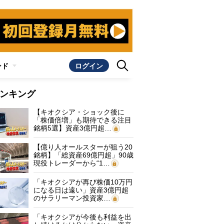
ンド
ログイン
ンキング
【キオクシア・ショック後に
「株価倍増」も期待できる注目
銘柄5選】資産3億円超…
【億り人オールスターが狙う20
銘柄】「総資産69億円超」90歳
現役トレーダーから“1…
「キオクシアが再び株価10万円
になる日は遠い」資産3億円超
のサラリーマン投資家…
「キオクシアが今後も利益を出