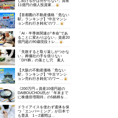
し続けるかは分からない」資産
11億円の個人投資家…
【首都圏の不動産価格「危ない
駅」ランキング】“中古マンシ
ョン売れ行き鈍化”のワ…
「AI・半導体関連が“本命”であ
ることに変わりはない」資産20
億円超の90歳現役トレ…
「失敗すると取り返しがつかな
い」葬儀社の手を借りない
「DIY葬」の落とし穴 素人
に…
【大阪の不動産価格「危ない
駅」ランキング】“中古マンシ
ョン売れ行き鈍化”のワー…
《200万円→資産10億円超の
DAIBOUCHOU氏が「年末まで
に株価倍増期待」の5銘柄を…
ドライアイスを使わず遺体を保
つ「エンバーミング」が日本で
も普及 1～2週間は…