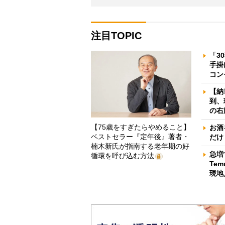
注目TOPIC
「3
手掛
コン
【納
到、
の右
【75歳をすぎたらやめること】
お酒
ベストセラー『定年後』著者・
だけ
楠木新氏が指南する老年期の好
急増
循環を呼び込む方法
Te
現地