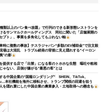
0種類以上のパン食べ放題」で行列のできる新形態レストランを
けるサンマルクホールディングス 同社に聞いた「店舗展開の
セプト」、事業を多角化してもぶれない軸
車時に複数の事故】テスラジャパン“多額のEV補助金”で注文殺
現場は大混乱 トラブル続発の背後に見え隠れする“イーロン
腕”の影
を提供する店で「出禁」になる客のトホホな生態 嘔吐や粗相
じゃない、店側が嫌がる“最悪の客”とは
する中国企業の“国籍ロンダリング” SHEIN、TikTok、
mu…本社機能を海外に移転させ、トランプ関税の回避を狙う
人を隠れ蓑にした中国企業の農業参入・土地取得への懸念も