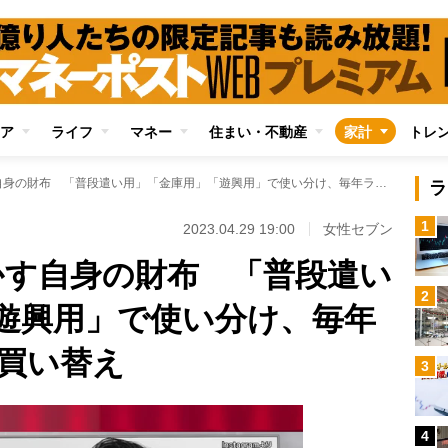
ア
ライフ
マネー
住まい・不動産
家計
トレ
Dr.コパさんが明かす自身の財布 「普段遣い用」「金庫用」「遊興用」で使い分け、毎年ラッキーカラーに買い替え
ラ
1
2023.04.29 19:00
女性セブン
明かす自身の財布 「普段遣い
2
遊興用」で使い分け、毎年
買い替え
3
4