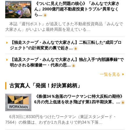
《ついに見えた問題の核心》「みんなで大家さ
ん」2000億円超不動産投資トラブル“異常なく
ら…
本誌『週刊ポスト』が追及してきた不動産投資商品「みんなで
大家さん」がいよいよ最終局面を迎えている…
【独走スクープ・みんなで大家さん】二転三転した“成田プロ
ジェクト”の計画変更の裏で起き…
【追及スクープ・みんなで大家さん】独占入手“内部議事録”で
明かされる柳瀬健一・代表の思…
一覧を見る
古賀真人「発掘！好決算銘柄」
《株価34％急落のワークマンに特大反転の期待》
6月の売上低迷を吹き飛ばす第1四半期決算、…
6月3日に8330円をつけたワークマン（東証スタンダード・
7564）の株価は、わずか1カ月あまりで約34％下落…