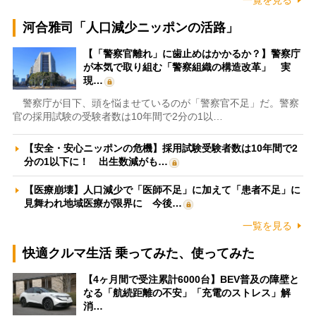
一覧を見る
河合雅司「人口減少ニッポンの活路」
【「警察官離れ」に歯止めはかかるか？】警察庁
が本気で取り組む「警察組織の構造改革」 実
現…
警察庁が目下、頭を悩ませているのが「警察官不足」だ。警察
官の採用試験の受験者数は10年間で2分の1以…
【安全・安心ニッポンの危機】採用試験受験者数は10年間で2
分の1以下に！ 出生数減がも…
【医療崩壊】人口減少で「医師不足」に加えて「患者不足」に
見舞われ地域医療が限界に 今後…
一覧を見る
快適クルマ生活 乗ってみた、使ってみた
【4ヶ月間で受注累計6000台】BEV普及の障壁と
なる「航続距離の不安」「充電のストレス」解
消…