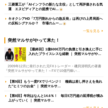
三菱重工が「AIインフラの新たな主役」として再評価される気
運 エヌビディアとの提携でAI…
キオクシアHD「7万円割れからの急反発」は再びの上昇局面へ
の反転シグナルか？ 市場のムー…
一覧を見る
突然マルサがやって来た！
【最終回】1億6000万円の負債と引き換えに手に
入れたプライスレスな経験 ｜ 突然マルサがや…
2009年12月に発行された元FXトレーダー・磯貝清明氏の著書
『突然マルサがやって来た！～FXで10億円稼い…
【第9回】もう一度FXでリベンジ！ 種銭は差し押さえを免れ
た”ヒミツのお金” ｜ 突然マルサ…
【第8回】年利はなんと14.6％！ 毎日5万円超の延滞税が積み
上がっていく ｜ 突然マルサ…