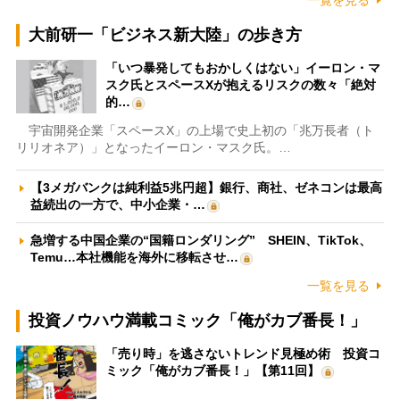
一覧を見る
大前研一「ビジネス新大陸」の歩き方
「いつ暴発してもおかしくはない」イーロン・マ
スク氏とスペースXが抱えるリスクの数々「絶対
的…
宇宙開発企業「スペースX」の上場で史上初の「兆万長者（ト
リリオネア）」となったイーロン・マスク氏。…
【3メガバンクは純利益5兆円超】銀行、商社、ゼネコンは最高
益続出の一方で、中小企業・…
急増する中国企業の“国籍ロンダリング” SHEIN、TikTok、
Temu…本社機能を海外に移転させ…
一覧を見る
投資ノウハウ満載コミック「俺がカブ番長！」
「売り時」を逃さないトレンド見極め術 投資コ
ミック「俺がカブ番長！」【第11回】