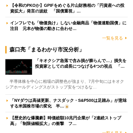
【令和のPKOか】GPIFをめぐる片山財務相の「円資産への投
資拡大」発言の波紋 「国債重視」…
インフレでも「物価負け」しない金融商品「物価連動国債」に
注目 元本が物価の動きに合わせ…
一覧を見る
森口亮「まるわかり市況分析」
「キオクシア急落で含み損が膨らんで…」損失を
投資家としての成長につなげる4つの視点 「…
半導体株を中心に相場の調整色が強まり、7月中旬にはキオク
シアホールディングスがストップ安をつけるな…
「NYダウは高値更新、ナスダック・S&P500は足踏み」が意味
する米国株市場の変化 半…
【歴史的な爆騰劇】時価総額10兆円企業が「2連続ストップ
高」「制限値幅拡大」の衝撃 フ…