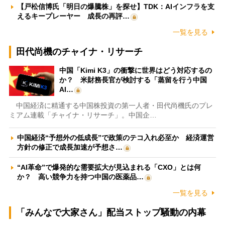
【戸松信博氏「明日の爆騰株」を探せ】TDK：AIインフラを支
えるキープレーヤー 成長の再評…
一覧を見る
田代尚機のチャイナ・リサーチ
中国「Kimi K3」の衝撃に世界はどう対応するの
か？ 米財務長官が検討する「蒸留を行う中国
AI…
中国経済に精通する中国株投資の第一人者・田代尚機氏のプレ
ミアム連載「チャイナ・リサーチ」。中国企…
中国経済“予想外の低成長”で政策のテコ入れ必至か 経済運営
方針の修正で成長加速が予想さ…
“AI革命”で爆発的な需要拡大が見込まれる「CXO」とは何
か？ 高い競争力を持つ中国の医薬品…
一覧を見る
「みんなで大家さん」配当ストップ騒動の内幕