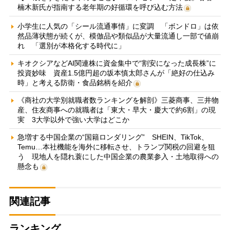
楠木新氏が指南する老年期の好循環を呼び込む方法
小学生に人気の「シール流通事情」に変調 「ボンドロ」は依
然品薄状態が続くが、模倣品や類似品が大量流通し一部で値崩
れ 「選別が本格化する時代に」
キオクシアなどAI関連株に資金集中で“割安になった成長株”に
投資妙味 資産1.5億円超の坂本慎太郎さんが「絶好の仕込み
時」と考える防衛・食品銘柄を紹介
《商社の大学別就職者数ランキングを解剖》三菱商事、三井物
産、住友商事への就職者は「東大・早大・慶大で約6割」の現
実 3大学以外で強い大学はどこか
急増する中国企業の“国籍ロンダリング” SHEIN、TikTok、
Temu…本社機能を海外に移転させ、トランプ関税の回避を狙
う 現地人を隠れ蓑にした中国企業の農業参入・土地取得への
懸念も
関連記事
ランキング