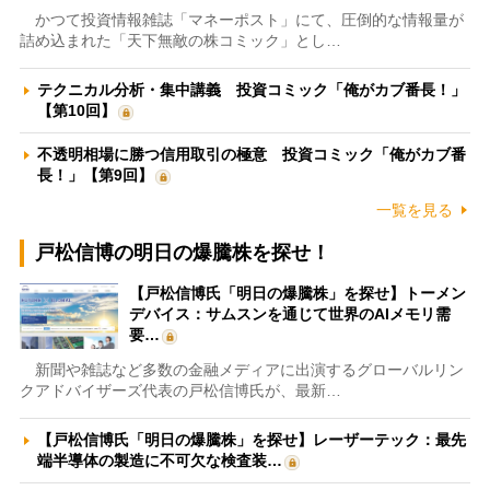
かつて投資情報雑誌「マネーポスト」にて、圧倒的な情報量が
詰め込まれた「天下無敵の株コミック」とし…
テクニカル分析・集中講義 投資コミック「俺がカブ番長！」
【第10回】
不透明相場に勝つ信用取引の極意 投資コミック「俺がカブ番
長！」【第9回】
一覧を見る
戸松信博の明日の爆騰株を探せ！
【戸松信博氏「明日の爆騰株」を探せ】トーメン
デバイス：サムスンを通じて世界のAIメモリ需
要…
新聞や雑誌など多数の金融メディアに出演するグローバルリン
クアドバイザーズ代表の戸松信博氏が、最新…
【戸松信博氏「明日の爆騰株」を探せ】レーザーテック：最先
端半導体の製造に不可欠な検査装…