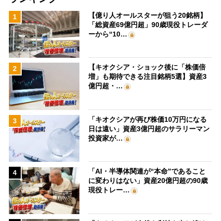
【億り人オールスターが狙う20銘柄】
1
「総資産69億円超」90歳現役トレーダ
ーから“10…
【キオクシア・ショック後に「株価倍
2
増」も期待できる注目銘柄5選】資産3
億円超・…
「キオクシアが再び株価10万円になる
3
日は遠い」資産3億円超のサラリーマン
投資家が…
「AI・半導体関連が“本命”であること
4
に変わりはない」資産20億円超の90歳
現役トレー…