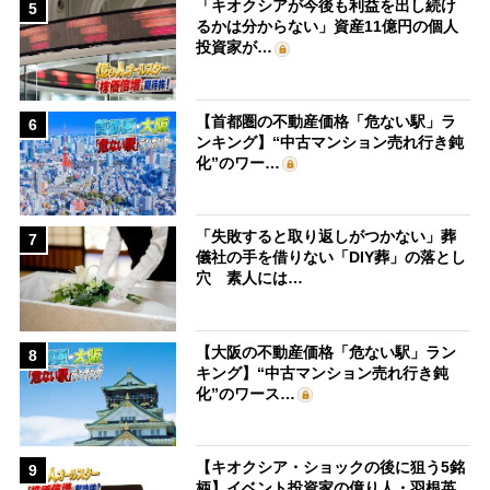
「キオクシアが今後も利益を出し続け
5
るかは分からない」資産11億円の個人
投資家が…
【首都圏の不動産価格「危ない駅」ラ
6
ンキング】“中古マンション売れ行き鈍
化”のワー…
「失敗すると取り返しがつかない」葬
7
儀社の手を借りない「DIY葬」の落とし
穴 素人には…
【大阪の不動産価格「危ない駅」ラン
8
キング】“中古マンション売れ行き鈍
化”のワース…
【キオクシア・ショックの後に狙う5銘
9
柄】イベント投資家の億り人・羽根英