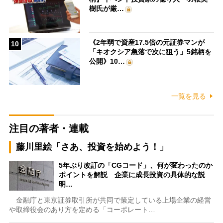
樹氏が厳…
《2年弱で資産17.5倍の元証券マンが
10
「キオクシア急落で次に狙う」5銘柄を
公開》10…
一覧を見る
注目の著者・連載
藤川里絵「さあ、投資を始めよう！」
5年ぶり改訂の「CGコード」、何が変わったのか
ポイントを解説 企業に成長投資の具体的な説
明…
金融庁と東京証券取引所が共同で策定している上場企業の経営
や取締役会のあり方を定める「コーポレート…