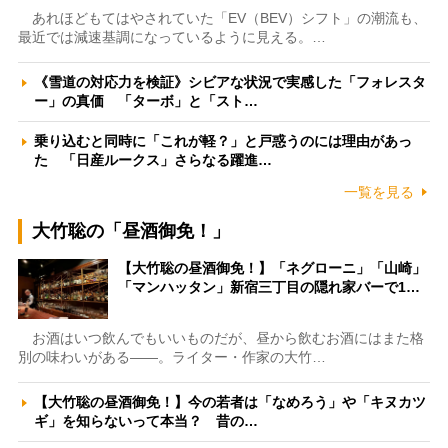
あれほどもてはやされていた「EV（BEV）シフト」の潮流も、
最近では減速基調になっているように見える。…
《雪道の対応力を検証》シビアな状況で実感した「フォレスタ
ー」の真価 「ターボ」と「スト…
乗り込むと同時に「これが軽？」と戸惑うのには理由があっ
た 「日産ルークス」さらなる躍進…
一覧を見る
大竹聡の「昼酒御免！」
【大竹聡の昼酒御免！】「ネグローニ」「山崎」
「マンハッタン」新宿三丁目の隠れ家バーで1…
お酒はいつ飲んでもいいものだが、昼から飲むお酒にはまた格
別の味わいがある――。ライター・作家の大竹…
【大竹聡の昼酒御免！】今の若者は「なめろう」や「キヌカツ
ギ」を知らないって本当？ 昔の…