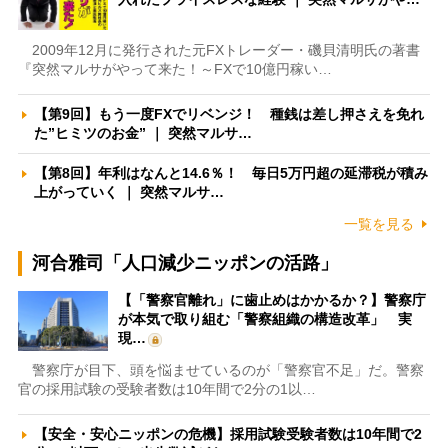
2009年12月に発行された元FXトレーダー・磯貝清明氏の著書
『突然マルサがやって来た！～FXで10億円稼い…
【第9回】もう一度FXでリベンジ！ 種銭は差し押さえを免れ
た”ヒミツのお金” ｜ 突然マルサ…
【第8回】年利はなんと14.6％！ 毎日5万円超の延滞税が積み
上がっていく ｜ 突然マルサ…
一覧を見る
河合雅司「人口減少ニッポンの活路」
【「警察官離れ」に歯止めはかかるか？】警察庁
が本気で取り組む「警察組織の構造改革」 実
現…
警察庁が目下、頭を悩ませているのが「警察官不足」だ。警察
官の採用試験の受験者数は10年間で2分の1以…
【安全・安心ニッポンの危機】採用試験受験者数は10年間で2