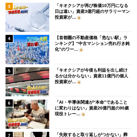
「キオクシアが再び株価10万円になる
3
日は遠い」資産3億円超のサラリーマン
投資家が…
【首都圏の不動産価格「危ない駅」ラ
4
ンキング】“中古マンション売れ行き鈍
化”のワー…
「キオクシアが今後も利益を出し続け
5
るかは分からない」資産11億円の個人
投資家が…
「AI・半導体関連が“本命”であること
6
に変わりはない」資産20億円超の90歳
現役トレー…
「失敗すると取り返しがつかない」葬
7