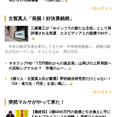
明かされる柳瀬健一・代表の思…
一覧を見る
古賀真人「発掘！好決算銘柄」
三菱重工が「AIインフラの新たな主役」として再
評価される気運 エヌビディアとの提携でAIデ…
今年の株式市場を牽引してきたAI・半導体関連株に、調整の動
きが広がっている。そうしたなか、再び注目…
キオクシアHD「7万円割れからの急反発」は再びの上昇局面へ
の反転シグナルか？ 市場のムー…
《億り人・古賀真人氏が厳選》野村総合研究所だけじゃない！
「DX・省力化・円安」を追い風に…
一覧を見る
突然マルサがやって来た！
【最終回】1億6000万円の負債と引き換えに手に
入れたプライスレスな経験 ｜ 突然マルサがや…