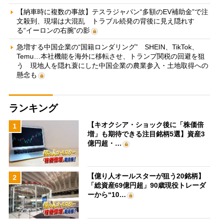
【納車時に複数の事故】テスラジャパン“多額のEV補助金”で注
文殺到、現場は大混乱 トラブル続発の背後に見え隠れす
る“イーロンの右腕”の影
急増する中国企業の“国籍ロンダリング” SHEIN、TikTok、
Temu…本社機能を海外に移転させ、トランプ関税の回避を狙
う 現地人を隠れ蓑にした中国企業の農業参入・土地取得への
懸念も
ランキング
【キオクシア・ショック後に「株価倍
1
増」も期待できる注目銘柄5選】資産3
億円超・…
【億り人オールスターが狙う20銘柄】
2
「総資産69億円超」90歳現役トレーダ
ーから“10…