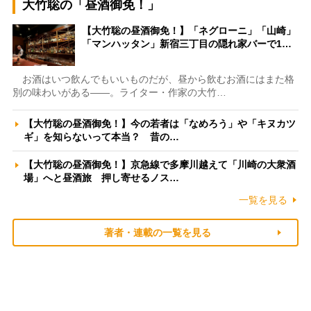
大竹聡の「昼酒御免！」
【大竹聡の昼酒御免！】「ネグローニ」「山崎」
「マンハッタン」新宿三丁目の隠れ家バーで1…
お酒はいつ飲んでもいいものだが、昼から飲むお酒にはまた格
別の味わいがある――。ライター・作家の大竹…
【大竹聡の昼酒御免！】今の若者は「なめろう」や「キヌカツ
ギ」を知らないって本当？ 昔の…
【大竹聡の昼酒御免！】京急線で多摩川越えて「川崎の大衆酒
場」へと昼酒旅 押し寄せるノス…
一覧を見る
著者・連載の一覧を見る