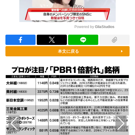
Powered by 
GliaStudios
Mute
本文に戻る