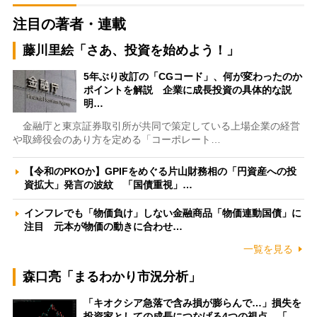
注目の著者・連載
藤川里絵「さあ、投資を始めよう！」
5年ぶり改訂の「CGコード」、何が変わったのか
ポイントを解説 企業に成長投資の具体的な説
明…
金融庁と東京証券取引所が共同で策定している上場企業の経営
や取締役会のあり方を定める「コーポレート…
【令和のPKOか】GPIFをめぐる片山財務相の「円資産への投
資拡大」発言の波紋 「国債重視」…
インフレでも「物価負け」しない金融商品「物価連動国債」に
注目 元本が物価の動きに合わせ…
一覧を見る
森口亮「まるわかり市況分析」
「キオクシア急落で含み損が膨らんで…」損失を
投資家としての成長につなげる4つの視点 「…