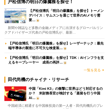
戸松信博の明日の爆騰株を探せ！
【戸松信博氏「明日の爆騰株」を探せ】トーメン
デバイス：サムスンを通じて世界のAIメモリ需
要…
新聞や雑誌など多数の金融メディアに出演するグローバルリン
クアドバイザーズ代表の戸松信博氏が、最新…
【戸松信博氏「明日の爆騰株」を探せ】レーザーテック：最先
端半導体の製造に不可欠な検査装…
【戸松信博氏「明日の爆騰株」を探せ】TDK：AIインフラを支
えるキープレーヤー 成長の再評…
一覧を見る
田代尚機のチャイナ・リサーチ
中国「Kimi K3」の衝撃に世界はどう対応するの
か？ 米財務長官が検討する「蒸留を行う中国
AI…
中国経済に精通する中国株投資の第一人者・田代尚機氏のプレ