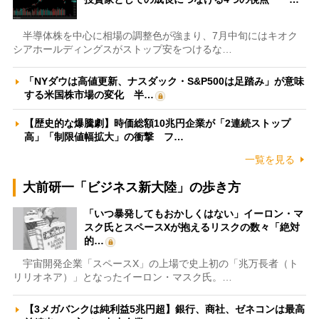
半導体株を中心に相場の調整色が強まり、7月中旬にはキオク
シアホールディングスがストップ安をつけるな…
「NYダウは高値更新、ナスダック・S&P500は足踏み」が意味
する米国株市場の変化 半…
【歴史的な爆騰劇】時価総額10兆円企業が「2連続ストップ
高」「制限値幅拡大」の衝撃 フ…
一覧を見る
大前研一「ビジネス新大陸」の歩き方
「いつ暴発してもおかしくはない」イーロン・マ
スク氏とスペースXが抱えるリスクの数々「絶対
的…
宇宙開発企業「スペースX」の上場で史上初の「兆万長者（ト
リリオネア）」となったイーロン・マスク氏。…
【3メガバンクは純利益5兆円超】銀行、商社、ゼネコンは最高