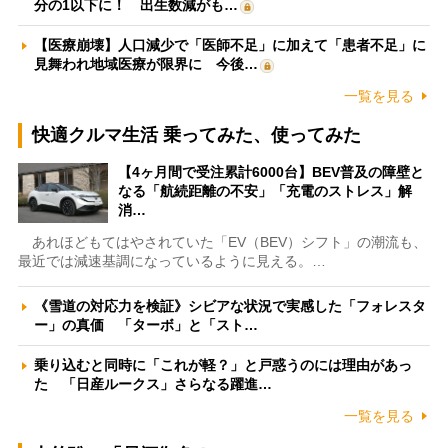
分の1以下に！ 出生数減がも…
【医療崩壊】人口減少で「医師不足」に加えて「患者不足」に
見舞われ地域医療が限界に 今後…
一覧を見る
快適クルマ生活 乗ってみた、使ってみた
【4ヶ月間で受注累計6000台】BEV普及の障壁と
なる「航続距離の不安」「充電のストレス」解
消…
あれほどもてはやされていた「EV（BEV）シフト」の潮流も、
最近では減速基調になっているように見える。…
《雪道の対応力を検証》シビアな状況で実感した「フォレスタ
ー」の真価 「ターボ」と「スト…
乗り込むと同時に「これが軽？」と戸惑うのには理由があっ
た 「日産ルークス」さらなる躍進…
一覧を見る