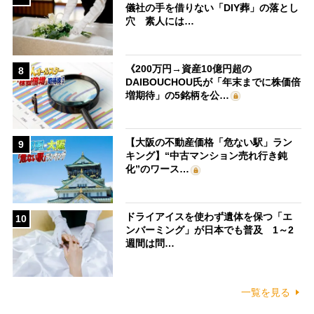
儀社の手を借りない「DIY葬」の落とし
穴 素人には…
《200万円→資産10億円超の
8
DAIBOUCHOU氏が「年末までに株価倍
増期待」の5銘柄を公…
【大阪の不動産価格「危ない駅」ラン
9
キング】“中古マンション売れ行き鈍
化”のワース…
ドライアイスを使わず遺体を保つ「エ
10
ンバーミング」が日本でも普及 1～2
週間は問…
一覧を見る