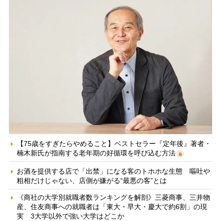
【75歳をすぎたらやめること】ベストセラー『定年後』著者・
楠木新氏が指南する老年期の好循環を呼び込む方法
お酒を提供する店で「出禁」になる客のトホホな生態 嘔吐や
粗相だけじゃない、店側が嫌がる“最悪の客”とは
《商社の大学別就職者数ランキングを解剖》三菱商事、三井物
産、住友商事への就職者は「東大・早大・慶大で約6割」の現
実 3大学以外で強い大学はどこか