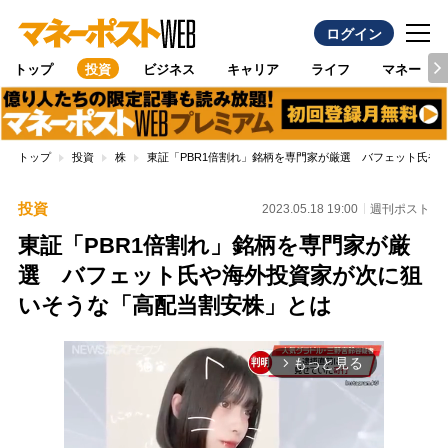
ログイン
トップ
投資
ビジネス
キャリア
ライフ
マネー
トップ
投資
株
東証「PBR1倍割れ」銘柄を専門家が厳選 バフェット氏や
投資
2023.05.18 19:00
週刊ポスト
東証「PBR1倍割れ」銘柄を専門家が厳
選 バフェット氏や海外投資家が次に狙
いそうな「高配当割安株」とは
もっと見る
arrow_forward_ios