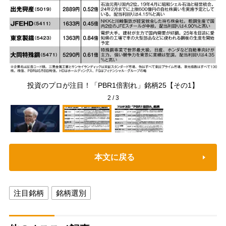
か？
投資のプロが注目！「PBR1倍割れ」銘柄25【その1】
2
/
3
本文に戻る
注目銘柄
銘柄選別