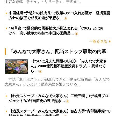
ミアム連載「チャイナ・リサーチ」。中国企…
中国経済“予想外の低成長”で政策のテコ入れ必至か 経済運営
方針の修正で成長加速が予想さ…
“AI革命”で爆発的な需要拡大が見込まれる「CXO」とは何
か？ 高い競争力を持つ中国の医薬品…
一覧を見る
「みんなで大家さん」配当ストップ騒動の内幕
《ついに見えた問題の核心》「みんなで大家さ
ん」2000億円超不動産投資トラブル“異常なく
ら…
本誌『週刊ポスト』が追及してきた不動産投資商品「みんなで
大家さん」がいよいよ最終局面を迎えている…
【独走スクープ・みんなで大家さん】二転三転した“成田プロ
ジェクト”の計画変更の裏で起き…
【追及スクープ・みんなで大家さん】独占入手“内部議事録”で