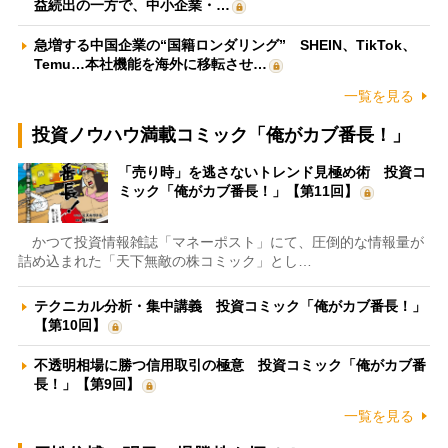
益続出の一方で、中小企業・…
急増する中国企業の“国籍ロンダリング” SHEIN、TikTok、
Temu…本社機能を海外に移転させ…
一覧を見る
投資ノウハウ満載コミック「俺がカブ番長！」
「売り時」を逃さないトレンド見極め術 投資コ
ミック「俺がカブ番長！」【第11回】
かつて投資情報雑誌「マネーポスト」にて、圧倒的な情報量が
詰め込まれた「天下無敵の株コミック」とし…
テクニカル分析・集中講義 投資コミック「俺がカブ番長！」
【第10回】
不透明相場に勝つ信用取引の極意 投資コミック「俺がカブ番
長！」【第9回】
一覧を見る