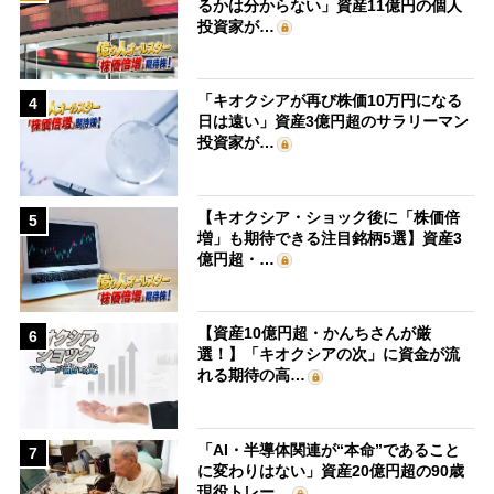
るかは分からない」資産11億円の個人
投資家が…
「キオクシアが再び株価10万円になる
4
日は遠い」資産3億円超のサラリーマン
投資家が…
【キオクシア・ショック後に「株価倍
5
増」も期待できる注目銘柄5選】資産3
億円超・…
【資産10億円超・かんちさんが厳
6
選！】「キオクシアの次」に資金が流
れる期待の高…
「AI・半導体関連が“本命”であること
7
に変わりはない」資産20億円超の90歳
現役トレー…