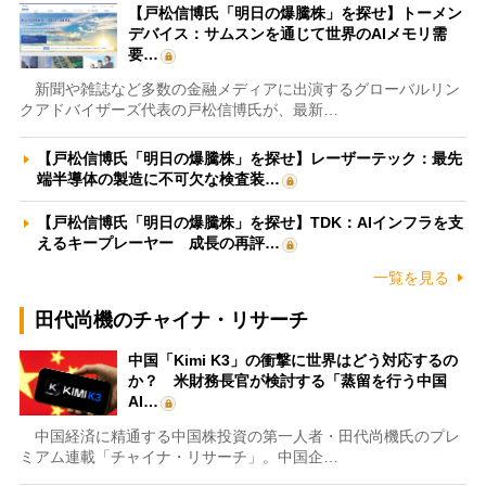
【戸松信博氏「明日の爆騰株」を探せ】トーメン
デバイス：サムスンを通じて世界のAIメモリ需
要…
新聞や雑誌など多数の金融メディアに出演するグローバルリン
クアドバイザーズ代表の戸松信博氏が、最新…
【戸松信博氏「明日の爆騰株」を探せ】レーザーテック：最先
端半導体の製造に不可欠な検査装…
【戸松信博氏「明日の爆騰株」を探せ】TDK：AIインフラを支
えるキープレーヤー 成長の再評…
一覧を見る
田代尚機のチャイナ・リサーチ
中国「Kimi K3」の衝撃に世界はどう対応するの
か？ 米財務長官が検討する「蒸留を行う中国
AI…
中国経済に精通する中国株投資の第一人者・田代尚機氏のプレ
ミアム連載「チャイナ・リサーチ」。中国企…