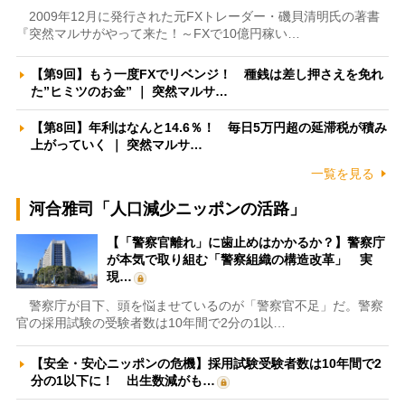
2009年12月に発行された元FXトレーダー・磯貝清明氏の著書
『突然マルサがやって来た！～FXで10億円稼い…
【第9回】もう一度FXでリベンジ！ 種銭は差し押さえを免れ
た”ヒミツのお金” ｜ 突然マルサ…
【第8回】年利はなんと14.6％！ 毎日5万円超の延滞税が積み
上がっていく ｜ 突然マルサ…
一覧を見る
河合雅司「人口減少ニッポンの活路」
【「警察官離れ」に歯止めはかかるか？】警察庁
が本気で取り組む「警察組織の構造改革」 実
現…
警察庁が目下、頭を悩ませているのが「警察官不足」だ。警察
官の採用試験の受験者数は10年間で2分の1以…
【安全・安心ニッポンの危機】採用試験受験者数は10年間で2
分の1以下に！ 出生数減がも…