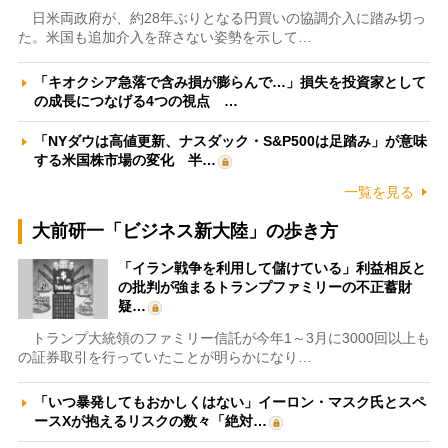
日米両政府が、約28年ぶりとなる円買いの協調介入に踏み切っ
た。米国も追加介入を辞さない姿勢を示して…
「キオクシア急落で含み損が膨らんで…」損失を投資家として
の成長につなげる4つの視点 …
「NYダウは高値更新、ナスダック・S&P500は足踏み」が意味
する米国株市場の変化 半…
一覧を見る
大前研一「ビジネス新大陸」の歩き方
「イラン戦争を利用して儲けている」利益相反と
の批判が強まるトランプファミリーの不正蓄財
疑…
トランプ大統領のファミリー信託が今年1～3月に3000回以上も
の証券取引を行っていたことが明らかになり…
「いつ暴発してもおかしくはない」イーロン・マスク氏とスペ
ースXが抱えるリスクの数々「絶対…