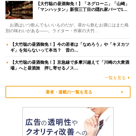
【大竹聡の昼酒御免！】「ネグローニ」「山崎」
「マンハッタン」新宿三丁目の隠れ家バーで1…
お酒はいつ飲んでもいいものだが、昼から飲むお酒にはまた格
別の味わいがある――。ライター・作家の大竹…
【大竹聡の昼酒御免！】今の若者は「なめろう」や「キヌカツ
ギ」を知らないって本当？ 昔の…
【大竹聡の昼酒御免！】京急線で多摩川越えて「川崎の大衆酒
場」へと昼酒旅 押し寄せるノス…
一覧を見る
著者・連載の一覧を見る