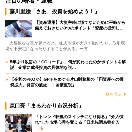
注目の著者・連載
藤川里絵「さあ、投資を始めよう！」
【資産運用】大災害時に慌てないために平時から
備えておきたい3つのポイント「資産の棚卸し…
大規模な災害が起きると、株式市場が大きく動いたり、取引環
境が不安定になったりすることがある。一方…
5年ぶり改訂の「CGコード」、何が変わったのかポイントを解
説 企業に成長投資の具体的な説…
【令和のPKOか】GPIFをめぐる片山財務相の「円資産への投
資拡大」発言の波紋 「国債重視」…
一覧を見る
森口亮「まるわかり市況分析」
「トレンド転換のスイッチになり得る」“介入慣
れ”した市場心理を変える「日米協調為替介入」
…