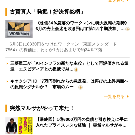
古賀真人「発掘！好決算銘柄」
《株価34％急落のワークマンに特大反転の期待》
6月の売上低迷を吹き飛ばす第1四半期決算、…
6月3日に8330円をつけたワークマン（東証スタンダード・
7564）の株価は、わずか1カ月あまりで約34％下落…
三菱重工が「AIインフラの新たな主役」として再評価される気
運 エヌビディアとの提携でAI…
キオクシアHD「7万円割れからの急反発」は再びの上昇局面へ
の反転シグナルか？ 市場のムー…
一覧を見る
突然マルサがやって来た！
【最終回】1億6000万円の負債と引き換えに手に
入れたプライスレスな経験 ｜ 突然マルサがや…