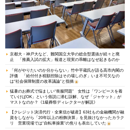
京都大・神戸大など、難関国立大学の総合型選抜が続々と廃
止 「推薦入試の拡大」報道と現実の乖離はなぜ起きるのか
「何がやりたいのか分からない」竹中平蔵氏が語る高市内閣の
評価 「給付付き税額控除はその場しのぎ」いま不可欠なの
は“社会保障制度の改革議論”と指摘
猛暑のお葬式で悩ましい“喪服問題” 女性は「ワンピースを着
ていけばOK」という俗説に潜む誤解、なぜ「ジャケット」が
マストなのか？《1級葬祭ディレクターが解説》
【クレジット決済代行・全東信が破産】63社もの金融機関が融
資をしながら「20年以上の粉飾決算」を見抜けなかったカラク
リ 営業現場では“自転車操業”の焦りも表出していた