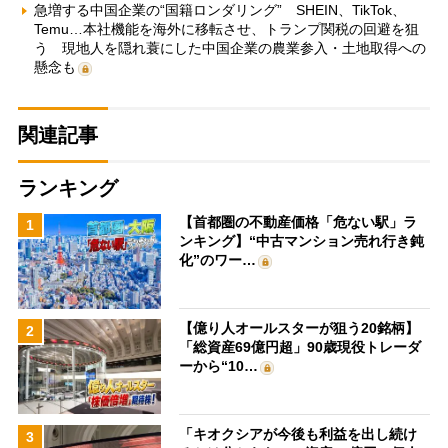
急増する中国企業の“国籍ロンダリング” SHEIN、TikTok、
Temu…本社機能を海外に移転させ、トランプ関税の回避を狙
う 現地人を隠れ蓑にした中国企業の農業参入・土地取得への
懸念も
関連記事
ランキング
【首都圏の不動産価格「危ない駅」ラ
1
ンキング】“中古マンション売れ行き鈍
化”のワー…
【億り人オールスターが狙う20銘柄】
2
「総資産69億円超」90歳現役トレーダ
ーから“10…
「キオクシアが今後も利益を出し続け
3