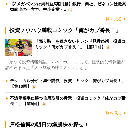
【3メガバンクは純利益5兆円超】銀行、商社、ゼネコンは最高
益続出の一方で、中小企業・…
一覧を見る
投資ノウハウ満載コミック「俺がカブ番長！」
「売り時」を逃さないトレンド見極め術 投資コ
ミック「俺がカブ番長！」【第11回】
かつて投資情報雑誌「マネーポスト」にて、圧倒的な情報量が
詰め込まれた「天下無敵の株コミック」とし…
テクニカル分析・集中講義 投資コミック「俺がカブ番長！」
【第10回】
不透明相場に勝つ信用取引の極意 投資コミック「俺がカブ番
長！」【第9回】
一覧を見る
戸松信博の明日の爆騰株を探せ！