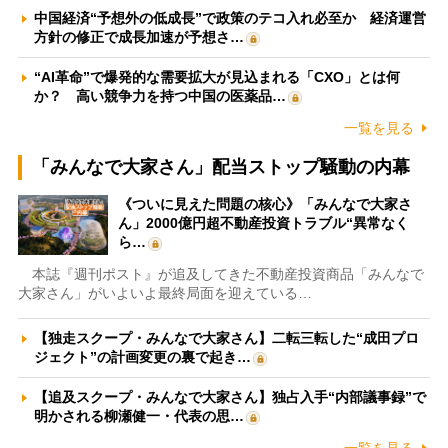
中国経済“予想外の低成長”で政策のテコ入れ必至か 経済運営
方針の修正で成長加速が予想さ…
“AI革命”で爆発的な需要拡大が見込まれる「CXO」とは何
か？ 高い競争力を持つ中国の医薬品…
一覧を見る
「みんなで大家さん」配当ストップ騒動の内幕
《ついに見えた問題の核心》「みんなで大家さ
ん」2000億円超不動産投資トラブル“異常なく
ら…
本誌『週刊ポスト』が追及してきた不動産投資商品「みんなで
大家さん」がいよいよ最終局面を迎えている…
【独走スクープ・みんなで大家さん】二転三転した“成田プロ
ジェクト”の計画変更の裏で起き…
【追及スクープ・みんなで大家さん】独占入手“内部議事録”で
明かされる柳瀬健一・代表の思…
一覧を見る