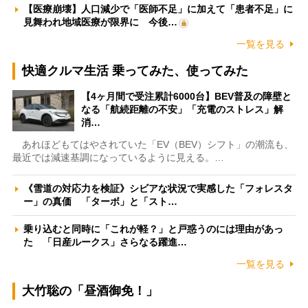
【医療崩壊】人口減少で「医師不足」に加えて「患者不足」に
見舞われ地域医療が限界に 今後…
一覧を見る
快適クルマ生活 乗ってみた、使ってみた
【4ヶ月間で受注累計6000台】BEV普及の障壁と
なる「航続距離の不安」「充電のストレス」解
消…
あれほどもてはやされていた「EV（BEV）シフト」の潮流も、
最近では減速基調になっているように見える。…
《雪道の対応力を検証》シビアな状況で実感した「フォレスタ
ー」の真価 「ターボ」と「スト…
乗り込むと同時に「これが軽？」と戸惑うのには理由があっ
た 「日産ルークス」さらなる躍進…
一覧を見る
大竹聡の「昼酒御免！」