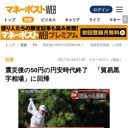
ログイン
トップ
投資
ビジネス
キャリア
ライフ
マネー
トップ
投資
FX
震災後の50円の円安時代終了 「貿易黒字相場」に回帰
投資
2017.01.04 07:00
マネーポスト（雑誌）
震災後の50円の円安時代終了 「貿易黒
字相場」に回帰
もっと見る
arrow_forward_ios