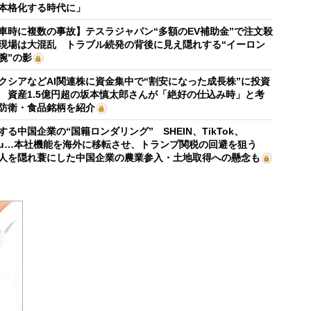
本格化する時代に」
車時に複数の事故】テスラジャパン“多額のEV補助金”で注文殺
現場は大混乱 トラブル続発の背後に見え隠れする“イーロン
腕”の影
クシアなどAI関連株に資金集中で“割安になった成長株”に投資
 資産1.5億円超の坂本慎太郎さんが「絶好の仕込み時」と考
防衛・食品銘柄を紹介
する中国企業の“国籍ロンダリング” SHEIN、TikTok、
mu…本社機能を海外に移転させ、トランプ関税の回避を狙う
人を隠れ蓑にした中国企業の農業参入・土地取得への懸念も