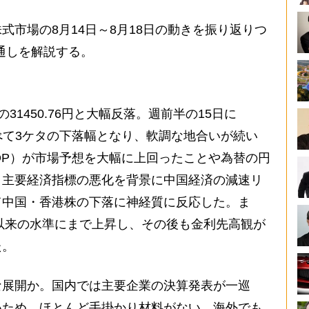
市場の8月14日～8月18日の動きを振り返りつ
見通しを解説する。
の31450.76円と大幅反落。週前半の15日に
すべて3ケタの下落幅となり、軟調な地合いが続い
GDP）が市場予想を大幅に上回ったことや為替の円
、主要経済指標の悪化を背景に中国経済の減速リ
て中国・香港株の下落に神経質に反応した。ま
月以来の水準にまで上昇し、その後も金利先高観が
た。
展開か。国内では主要企業の決算発表が一巡
いため、ほとんど手掛かり材料がない。海外でも