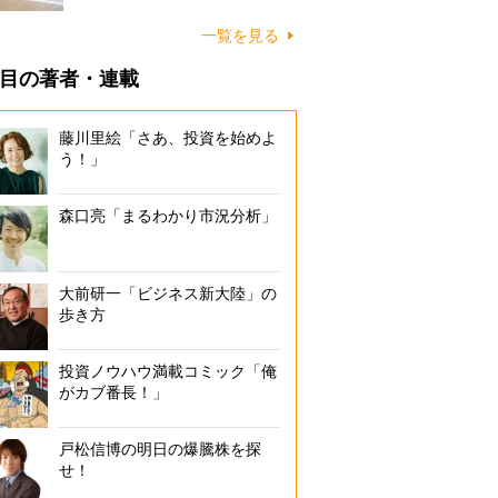
に…
一覧を見る
目の著者・連載
藤川里絵「さあ、投資を始めよ
う！」
森口亮「まるわかり市況分析」
大前研一「ビジネス新大陸」の
歩き方
投資ノウハウ満載コミック「俺
がカブ番長！」
戸松信博の明日の爆騰株を探
せ！