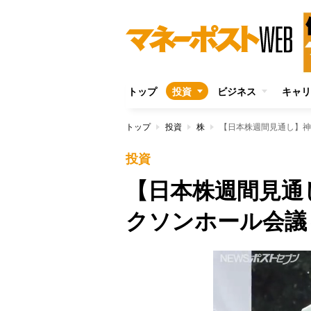
トップ
投資
ビジネス
キャリ
トップ
投資
株
【日本株週間見通し】神
投資
【日本株週間見通
クソンホール会議