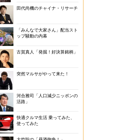
田代尚機のチャイナ・リサーチ
「みんなで大家さん」配当スト
ップ騒動の内幕
古賀真人「発掘！好決算銘柄」
突然マルサがやって来た！
河合雅司「人口減少ニッポンの
活路」
快適クルマ生活 乗ってみた、
使ってみた
大竹聡の「昼酒御免！」