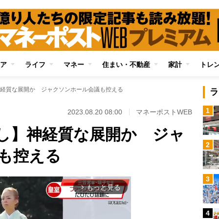
ア
ライフ
マネー
住まい・不動産
家計
トレ
経質な展開か ジャクソンホール会議も控える
ラ
1
2023.08.20 08:00
マネーポストWEB
し】神経質な展開か ジャ
2
も控える
3
もっと見る
arrow_forward_ios
4