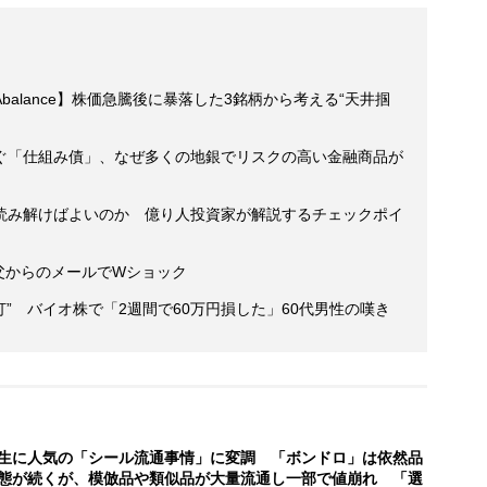
alance】株価急騰後に暴落した3銘柄から考える“天井掴
ぐ「仕組み債」、なぜ多くの地銀でリスクの高い金融商品が
読み解けばよいのか 億り人投資家が解説するチェックポイ
 父からのメールでWショック
” バイオ株で「2週間で60万円損した」60代男性の嘆き
生に人気の「シール流通事情」に変調 「ボンドロ」は依然品
態が続くが、模倣品や類似品が大量流通し一部で値崩れ 「選