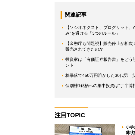
関連記事
【ソシオネクスト、プログリット、Ab
み”を避ける「3つのルール」
【金融庁も問題視】販売停止が相次
販売されてきたのか
投資家は「有価証券報告書」をどう
ント
株暴落で450万円溶かした30代男
個別株1銘柄への集中投資は“丁半博打
注目TOPIC
小学
薄状