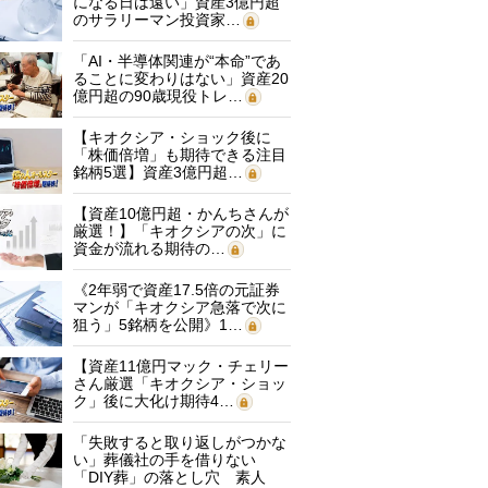
になる日は遠い」資産3億円超
のサラリーマン投資家…
「AI・半導体関連が“本命”であ
ることに変わりはない」資産20
億円超の90歳現役トレ…
【キオクシア・ショック後に
「株価倍増」も期待できる注目
銘柄5選】資産3億円超…
【資産10億円超・かんちさんが
厳選！】「キオクシアの次」に
資金が流れる期待の…
《2年弱で資産17.5倍の元証券
マンが「キオクシア急落で次に
狙う」5銘柄を公開》1…
【資産11億円マック・チェリー
さん厳選「キオクシア・ショッ
ク」後に大化け期待4…
「失敗すると取り返しがつかな
い」葬儀社の手を借りない
「DIY葬」の落とし穴 素人