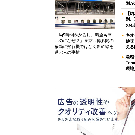
別が
【納
到、
の右
「約5時間かかるし、料金も高
キオ
いのになぜ？」東京～博多間の
妙味
移動に飛行機ではなく新幹線を
える
選ぶ人の事情
急増
Te
現地