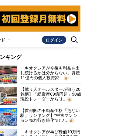
ンド
ログイン
ンキング
「キオクシアが今後も利益を出
し続けるかは分からない」資産
11億円の個人投資家…
【億り人オールスターが狙う20
銘柄】「総資産69億円超」90歳
現役トレーダーから“1…
【首都圏の不動産価格「危ない
駅」ランキング】“中古マンシ
ョン売れ行き鈍化”のワ…
「キオクシアが再び株価10万円