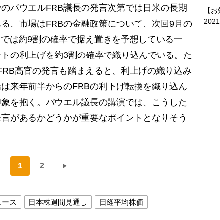
のパウエルFRB議長の発言次第では日米の長期
【お
202
る。市場はFRBの金融政策について、次回9月の
）では約9割の確率で据え置きを予想している一
ポイントの利上げを約3割の確率で織り込んでいる。た
のFRB高官の発言も踏まえると、利上げの織り込み
は来年前半からのFRBの利下げ転換を織り込ん
印象を抱く。パウエル議長の講演では、こうした
発言があるかどうかが重要なポイントとなりそう
1
2
ュース
日本株週間見通し
日経平均株価