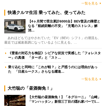
一覧を見る
快適クルマ生活 乗ってみた、使ってみた
【4ヶ月間で受注累計6000台】BEV普及の障壁と
なる「航続距離の不安」「充電のストレス」解
消…
あれほどもてはやされていた「EV（BEV）シフト」の潮流も、
最近では減速基調になっているように見える。…
《雪道の対応力を検証》シビアな状況で実感した「フォレスタ
ー」の真価 「ターボ」と「スト…
乗り込むと同時に「これが軽？」と戸惑うのには理由があっ
た 「日産ルークス」さらなる躍進…
一覧を見る
大竹聡の「昼酒御免！」
【大竹聡の昼酒御免！】「ネグローニ」「山崎」
「マンハッタン」新宿三丁目の隠れ家バーで1…