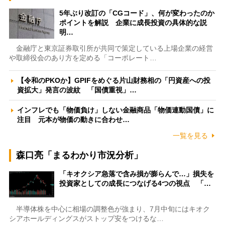
5年ぶり改訂の「CGコード」、何が変わったのか
ポイントを解説 企業に成長投資の具体的な説
明…
金融庁と東京証券取引所が共同で策定している上場企業の経営
や取締役会のあり方を定める「コーポレート…
【令和のPKOか】GPIFをめぐる片山財務相の「円資産への投
資拡大」発言の波紋 「国債重視」…
インフレでも「物価負け」しない金融商品「物価連動国債」に
注目 元本が物価の動きに合わせ…
一覧を見る
森口亮「まるわかり市況分析」
「キオクシア急落で含み損が膨らんで…」損失を
投資家としての成長につなげる4つの視点 「…
半導体株を中心に相場の調整色が強まり、7月中旬にはキオク
シアホールディングスがストップ安をつけるな…