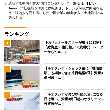
急増する中国企業の“国籍ロンダリング” SHEIN、TikTok、
Temu…本社機能を海外に移転させ、トランプ関税の回避を狙
う 現地人を隠れ蓑にした中国企業の農業参入・土地取得への
懸念も
ランキング
【億り人オールスターが狙う20銘柄】
1
「総資産69億円超」90歳現役トレーダ
ーから“10…
【キオクシア・ショック後に「株価倍
2
増」も期待できる注目銘柄5選】資産3
億円超・…
「キオクシアが再び株価10万円になる
3
日は遠い」資産3億円超のサラリーマン
投資家が…