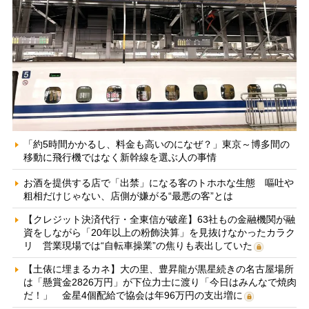
「約5時間かかるし、料金も高いのになぜ？」東京～博多間の
移動に飛行機ではなく新幹線を選ぶ人の事情
お酒を提供する店で「出禁」になる客のトホホな生態 嘔吐や
粗相だけじゃない、店側が嫌がる“最悪の客”とは
【クレジット決済代行・全東信が破産】63社もの金融機関が融
資をしながら「20年以上の粉飾決算」を見抜けなかったカラク
リ 営業現場では“自転車操業”の焦りも表出していた
【土俵に埋まるカネ】大の里、豊昇龍が黒星続きの名古屋場所
は「懸賞金2826万円」が下位力士に渡り「今日はみんなで焼肉
だ！」 金星4個配給で協会は年96万円の支出増に