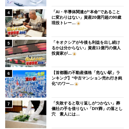
「AI・半導体関連が“本命”であること
4
に変わりはない」資産20億円超の90歳
現役トレー…
「キオクシアが今後も利益を出し続け
5
るかは分からない」資産11億円の個人
投資家が…
【首都圏の不動産価格「危ない駅」ラ
6
ンキング】“中古マンション売れ行き鈍
化”のワー…
「失敗すると取り返しがつかない」葬
7
儀社の手を借りない「DIY葬」の落とし
穴 素人には…