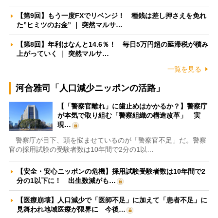
【第9回】もう一度FXでリベンジ！ 種銭は差し押さえを免れ
た”ヒミツのお金” ｜ 突然マルサ…
【第8回】年利はなんと14.6％！ 毎日5万円超の延滞税が積み
上がっていく ｜ 突然マルサ…
一覧を見る
河合雅司「人口減少ニッポンの活路」
【「警察官離れ」に歯止めはかかるか？】警察庁
が本気で取り組む「警察組織の構造改革」 実
現…
警察庁が目下、頭を悩ませているのが「警察官不足」だ。警察
官の採用試験の受験者数は10年間で2分の1以…
【安全・安心ニッポンの危機】採用試験受験者数は10年間で2
分の1以下に！ 出生数減がも…
【医療崩壊】人口減少で「医師不足」に加えて「患者不足」に
見舞われ地域医療が限界に 今後…