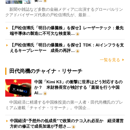
要…
新聞や雑誌など多数の金融メディアに出演するグローバルリン
クアドバイザーズ代表の戸松信博氏が、最新…
【戸松信博氏「明日の爆騰株」を探せ】レーザーテック：最先
端半導体の製造に不可欠な検査装…
【戸松信博氏「明日の爆騰株」を探せ】TDK：AIインフラを支
えるキープレーヤー 成長の再評…
一覧を見る
田代尚機のチャイナ・リサーチ
中国「Kimi K3」の衝撃に世界はどう対応するの
か？ 米財務長官が検討する「蒸留を行う中国
AI…
中国経済に精通する中国株投資の第一人者・田代尚機氏のプレ
ミアム連載「チャイナ・リサーチ」。中国企…
中国経済“予想外の低成長”で政策のテコ入れ必至か 経済運営
方針の修正で成長加速が予想さ…