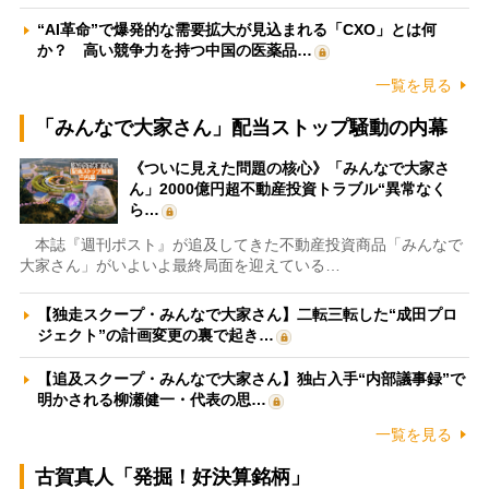
“AI革命”で爆発的な需要拡大が見込まれる「CXO」とは何
か？ 高い競争力を持つ中国の医薬品…
一覧を見る
「みんなで大家さん」配当ストップ騒動の内幕
《ついに見えた問題の核心》「みんなで大家さ
ん」2000億円超不動産投資トラブル“異常なく
ら…
本誌『週刊ポスト』が追及してきた不動産投資商品「みんなで
大家さん」がいよいよ最終局面を迎えている…
【独走スクープ・みんなで大家さん】二転三転した“成田プロ
ジェクト”の計画変更の裏で起き…
【追及スクープ・みんなで大家さん】独占入手“内部議事録”で
明かされる柳瀬健一・代表の思…
一覧を見る
古賀真人「発掘！好決算銘柄」