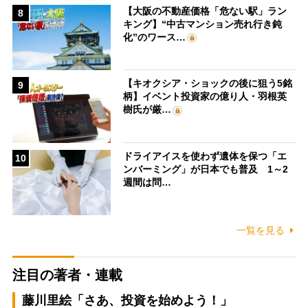
【大阪の不動産価格「危ない駅」ラン
8
キング】“中古マンション売れ行き鈍
化”のワース…
【キオクシア・ショックの後に狙う5銘
9
柄】イベント投資家の億り人・羽根英
樹氏が厳…
ドライアイスを使わず遺体を保つ「エ
10
ンバーミング」が日本でも普及 1～2
週間は問…
一覧を見る
注目の著者・連載
藤川里絵「さあ、投資を始めよう！」