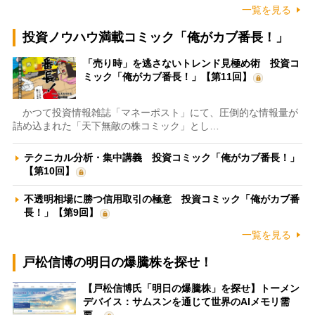
一覧を見る
投資ノウハウ満載コミック「俺がカブ番長！」
「売り時」を逃さないトレンド見極め術 投資コ
ミック「俺がカブ番長！」【第11回】
かつて投資情報雑誌「マネーポスト」にて、圧倒的な情報量が
詰め込まれた「天下無敵の株コミック」とし…
テクニカル分析・集中講義 投資コミック「俺がカブ番長！」
【第10回】
不透明相場に勝つ信用取引の極意 投資コミック「俺がカブ番
長！」【第9回】
一覧を見る
戸松信博の明日の爆騰株を探せ！
【戸松信博氏「明日の爆騰株」を探せ】トーメン
デバイス：サムスンを通じて世界のAIメモリ需