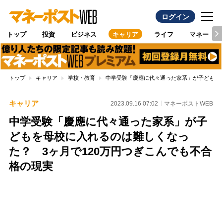
ログイン
トップ
投資
ビジネス
キャリア
ライフ
マネー
トップ
キャリア
学校・教育
中学受験「慶應に代々通った家系」が子どもを母
キャリア
2023.09.16 07:02
マネーポストWEB
中学受験「慶應に代々通った家系」が子
どもを母校に入れるのは難しくなっ
た？ 3ヶ月で120万円つぎこんでも不合
格の現実
Loaded
:
100.00%
/
Unmute