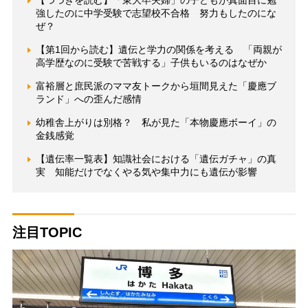
【つづきを読む】「東大卒夫婦」の子どもが真面目に勉
強したのに中学受験で志望校不合格 努力もしたのにな
ぜ？
【第1回から読む】遺伝と学力の関係を考える 「両親が
高学歴なのに受験で苦戦する」子供もいるのはなぜか
富裕層と庶民派のママ友トークから垣間見えた「慶應ブ
ランド」への歪んだ感情
幼稚舎上がりは別格？ 私が見た「本物慶應ボーイ」の
金銭感覚
【遺伝率一覧表】知識社会における「遺伝ガチャ」の真
実 知能だけでなくやる気や集中力にも遺伝が影響
注目TOPIC