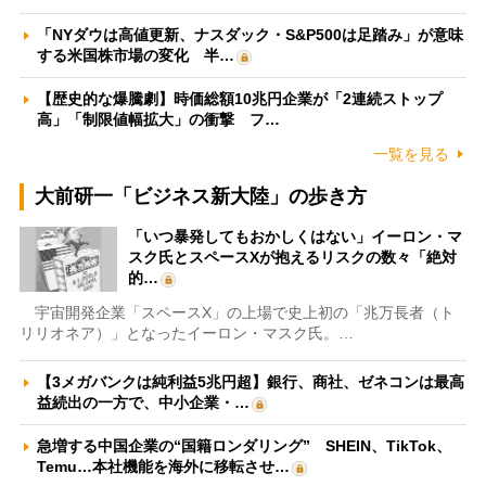
「NYダウは高値更新、ナスダック・S&P500は足踏み」が意味
する米国株市場の変化 半…
【歴史的な爆騰劇】時価総額10兆円企業が「2連続ストップ
高」「制限値幅拡大」の衝撃 フ…
一覧を見る
大前研一「ビジネス新大陸」の歩き方
「いつ暴発してもおかしくはない」イーロン・マ
スク氏とスペースXが抱えるリスクの数々「絶対
的…
宇宙開発企業「スペースX」の上場で史上初の「兆万長者（ト
リリオネア）」となったイーロン・マスク氏。…
【3メガバンクは純利益5兆円超】銀行、商社、ゼネコンは最高
益続出の一方で、中小企業・…
急増する中国企業の“国籍ロンダリング” SHEIN、TikTok、
Temu…本社機能を海外に移転させ…