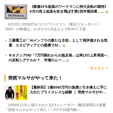
《株価34％急落のワークマンに特大反転の期待》
6月の売上低迷を吹き飛ばす第1四半期決算、…
6月3日に8330円をつけたワークマン（東証スタンダード・
7564）の株価は、わずか1カ月あまりで約34％下落…
三菱重工が「AIインフラの新たな主役」として再評価される気
運 エヌビディアとの提携でAI…
キオクシアHD「7万円割れからの急反発」は再びの上昇局面へ
の反転シグナルか？ 市場のムー…
一覧を見る
突然マルサがやって来た！
【最終回】1億6000万円の負債と引き換えに手に
入れたプライスレスな経験 ｜ 突然マルサがや…
2009年12月に発行された元FXトレーダー・磯貝清明氏の著書
『突然マルサがやって来た！～FXで10億円稼い…