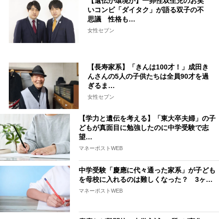
【遺伝か環境か】一卵性双生児のお笑
いコンビ「ダイタク」が語る双子の不
思議 性格も…
女性セブン
【長寿家系】「きんは100才！」成田き
んさんの5人の子供たちは全員90才を過
ぎるま…
女性セブン
【学力と遺伝を考える】「東大卒夫婦」の子
どもが真面目に勉強したのに中学受験で志
望…
マネーポストWEB
中学受験「慶應に代々通った家系」が子ども
を母校に入れるのは難しくなった？ 3ヶ…
マネーポストWEB