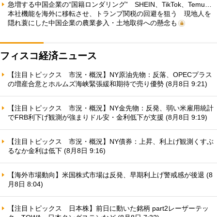
急増する中国企業の“国籍ロンダリング” SHEIN、TikTok、Temu…
本社機能を海外に移転させ、トランプ関税の回避を狙う 現地人を
隠れ蓑にした中国企業の農業参入・土地取得への懸念も
フィスコ経済ニュース
【注目トピックス 市況・概況】NY原油先物：反落、OPECプラス
の増産合意とホルムズ海峡緊張緩和期待で売り優勢 (8月8日 9:21)
【注目トピックス 市況・概況】NY金先物：反発、弱い米雇用統計
でFRB利下げ観測が強まりドル安・金利低下が支援 (8月8日 9:19)
【注目トピックス 市況・概況】NY債券：上昇、利上げ観測くすぶ
るなか金利は低下 (8月8日 9:16)
【海外市場動向】米国株式市場は反発、早期利上げ警戒感が後退 (8
月8日 8:04)
【注目トピックス 日本株】前日に動いた銘柄 part2レーザーテッ