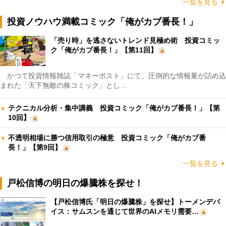
一覧を見る
投資ノウハウ満載コミック「俺がカブ番長！」
「売り時」を逃さないトレンド見極め術 投資コミッ
ク「俺がカブ番長！」【第11回】
かつて投資情報雑誌「マネーポスト」にて、圧倒的な情報量が詰め込
まれた「天下無敵の株コミック」とし…
テクニカル分析・集中講義 投資コミック「俺がカブ番長！」【第
10回】
不透明相場に勝つ信用取引の極意 投資コミック「俺がカブ番
長！」【第9回】
一覧を見る
戸松信博の明日の爆騰株を探せ！
【戸松信博氏「明日の爆騰株」を探せ】トーメンデバ
イス：サムスンを通じて世界のAIメモリ需要…