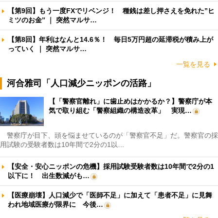
【第9回】もう一度FXでリベンジ！ 種銭は差し押さえを免れた”ヒ
ミツのお金” ｜ 突然マルサ…
【第8回】年利はなんと14.6％！ 毎日5万円超の延滞税が積み上が
っていく ｜ 突然マルサ…
一覧を見る
河合雅司「人口減少ニッポンの活路」
【「警察官離れ」に歯止めはかかるか？】警察庁が本
気で取り組む「警察組織の構造改革」 実現…
警察庁が目下、頭を悩ませているのが「警察官不足」だ。警察官の採
用試験の受験者数は10年間で2分の1以…
【安全・安心ニッポンの危機】採用試験受験者数は10年間で2分の1
以下に！ 出生数減がも…
【医療崩壊】人口減少で「医師不足」に加えて「患者不足」に見舞
われ地域医療が限界に 今後…