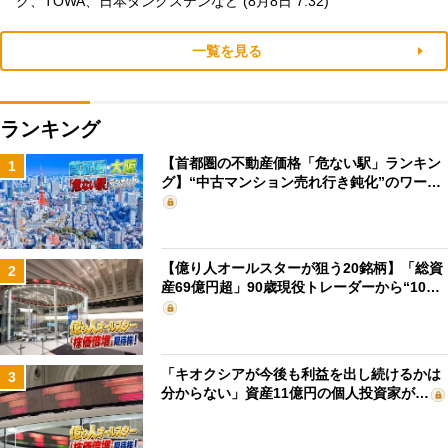
ク、TOWA、日本タングステンなど (8月8日 7:32)
一覧を見る
ランキング
【首都圏の不動産価格「危ない駅」ランキン
1
グ】“中古マンション売れ行き鈍化”のワー…
【億り人オールスターが狙う20銘柄】「総資
2
産69億円超」90歳現役トレーダーから“10…
「キオクシアが今後も利益を出し続けるかは
3
分からない」資産11億円の個人投資家が…