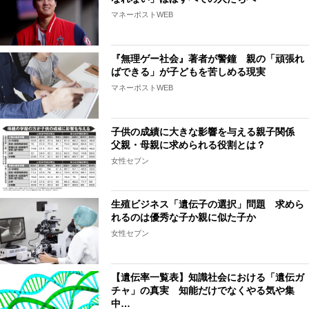
マネーポストWEB
『無理ゲー社会』著者が警鐘 親の「頑張れ
ばできる」が子どもを苦しめる現実
マネーポストWEB
子供の成績に大きな影響を与える親子関係
父親・母親に求められる役割とは？
女性セブン
生殖ビジネス「遺伝子の選択」問題 求めら
れるのは優秀な子か親に似た子か
女性セブン
【遺伝率一覧表】知識社会における「遺伝ガ
チャ」の真実 知能だけでなくやる気や集
中…