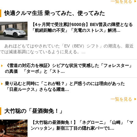
一覧を見る
快適クルマ生活 乗ってみた、使ってみた
【4ヶ月間で受注累計6000台】BEV普及の障壁となる
「航続距離の不安」「充電のストレス」解消…
あれほどもてはやされていた「EV（BEV）シフト」の潮流も、最近
では減速基調になっているように見える。…
《雪道の対応力を検証》シビアな状況で実感した「フォレスター」
の真価 「ターボ」と「スト…
乗り込むと同時に「これが軽？」と戸惑うのには理由があった
「日産ルークス」さらなる躍進…
一覧を見る
大竹聡の「昼酒御免！」
【大竹聡の昼酒御免！】「ネグローニ」「山崎」「マ
ンハッタン」新宿三丁目の隠れ家バーで1…