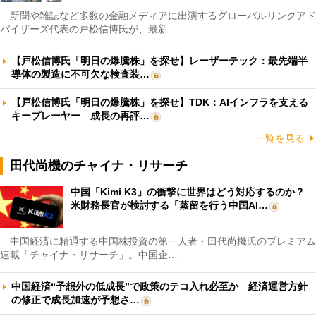
新聞や雑誌など多数の金融メディアに出演するグローバルリンクアド
バイザーズ代表の戸松信博氏が、最新…
【戸松信博氏「明日の爆騰株」を探せ】レーザーテック：最先端半
導体の製造に不可欠な検査装…
【戸松信博氏「明日の爆騰株」を探せ】TDK：AIインフラを支える
キープレーヤー 成長の再評…
一覧を見る
田代尚機のチャイナ・リサーチ
中国「Kimi K3」の衝撃に世界はどう対応するのか？
米財務長官が検討する「蒸留を行う中国AI…
中国経済に精通する中国株投資の第一人者・田代尚機氏のプレミアム
連載「チャイナ・リサーチ」。中国企…
中国経済“予想外の低成長”で政策のテコ入れ必至か 経済運営方針
の修正で成長加速が予想さ…