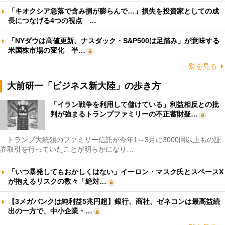
「キオクシア急落で含み損が膨らんで…」損失を投資家としての成
長につなげる4つの視点 …
「NYダウは高値更新、ナスダック・S&P500は足踏み」が意味する
米国株市場の変化 半…
一覧を見る
大前研一「ビジネス新大陸」の歩き方
「イラン戦争を利用して儲けている」利益相反との批
判が強まるトランプファミリーの不正蓄財疑…
トランプ大統領のファミリー信託が今年1～3月に3000回以上もの証
券取引を行っていたことが明らかになり…
「いつ暴発してもおかしくはない」イーロン・マスク氏とスペースX
が抱えるリスクの数々「絶対…
【3メガバンクは純利益5兆円超】銀行、商社、ゼネコンは最高益続
出の一方で、中小企業・…