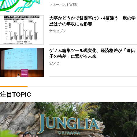
マネーポストWEB
大卒かどうかで貧困率は3～4倍違う 親の学
歴は子の年収にも影響
女性セブン
ゲノム編集ツール現実化、経済格差が「遺伝
子の格差」に繋がる未来
SAPIO
注目TOPIC