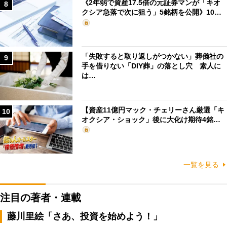
《2年弱で資産17.5倍の元証券マンが「キオ
8
クシア急落で次に狙う」5銘柄を公開》10…
「失敗すると取り返しがつかない」葬儀社の
9
手を借りない「DIY葬」の落とし穴 素人に
は…
【資産11億円マック・チェリーさん厳選「キ
10
オクシア・ショック」後に大化け期待4銘…
一覧を見る
注目の著者・連載
藤川里絵「さあ、投資を始めよう！」