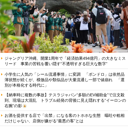
ジャングリア沖縄、開業1周年で「経済効果494億円」の大きなミス
リード 事業の苦戦を覆い隠す“不透明すぎる巨大な数字”
小学生に人気の「シール流通事情」に変調 「ボンドロ」は依然品
薄状態が続くが、模倣品や類似品が大量流通し一部で値崩れ 「選
別が本格化する時代に」
【納車時に複数の事故】テスラジャパン“多額のEV補助金”で注文殺
到、現場は大混乱 トラブル続発の背後に見え隠れする“イーロンの
右腕”の影
お酒を提供する店で「出禁」になる客のトホホな生態 嘔吐や粗相
だけじゃない、店側が嫌がる“最悪の客”とは