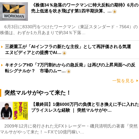
《株価34％急落のワークマンに特大反転の期待》6月の
売上低迷を吹き飛ばす第1四半期決算、…
6月3日に8330円をつけたワークマン（東証スタンダード・7564）の
株価は、わずか1カ月あまりで約34％下落…
三菱重工が「AIインフラの新たな主役」として再評価される気運
エヌビディアとの提携でAI…
キオクシアHD「7万円割れからの急反発」は再びの上昇局面への反
転シグナルか？ 市場のムー…
一覧を見る
突然マルサがやって来た！
【最終回】1億6000万円の負債と引き換えに手に入れた
プライスレスな経験 ｜ 突然マルサがや…
2009年12月に発行された元FXトレーダー・磯貝清明氏の著書『突然
マルサがやって来た！～FXで10億円稼い…