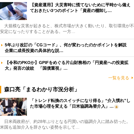
【資産運用】大災害時に慌てないために平時から備え
ておきたい3つのポイント「資産の棚卸し…
大規模な災害が起きると、株式市場が大きく動いたり、取引環境が不
安定になったりすることがある。一方…
5年ぶり改訂の「CGコード」、何が変わったのかポイントを解説
企業に成長投資の具体的な説…
【令和のPKOか】GPIFをめぐる片山財務相の「円資産への投資拡
大」発言の波紋 「国債重視」…
一覧を見る
森口亮「まるわかり市況分析」
「トレンド転換のスイッチになり得る」“介入慣れ”し
た市場心理を変える「日米協調為替介入」…
日米両政府が、約28年ぶりとなる円買いの協調介入に踏み切った。
米国も追加介入を辞さない姿勢を示して…