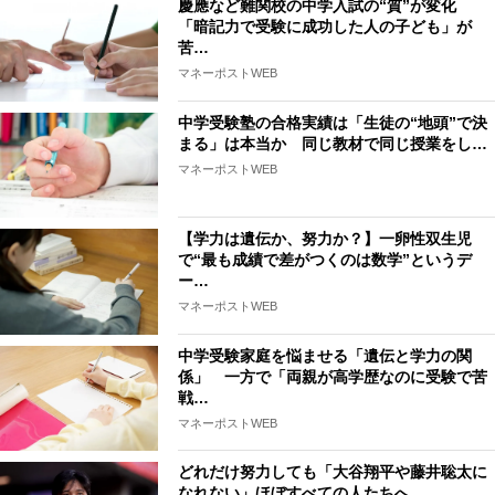
慶應など難関校の中学入試の“質”が変化
「暗記力で受験に成功した人の子ども」が
苦…
マネーポストWEB
中学受験塾の合格実績は「生徒の“地頭”で決
まる」は本当か 同じ教材で同じ授業をし…
マネーポストWEB
【学力は遺伝か、努力か？】一卵性双生児
で“最も成績で差がつくのは数学”というデ
ー…
マネーポストWEB
中学受験家庭を悩ませる「遺伝と学力の関
係」 一方で「両親が高学歴なのに受験で苦
戦…
マネーポストWEB
どれだけ努力しても「大谷翔平や藤井聡太に
なれない」ほぼすべての人たちへ