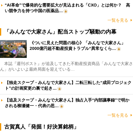
“AI革命”で爆発的な需要拡大が見込まれる「CXO」とは何か？ 高
い競争力を持つ中国の医薬品…
一覧を見る
「みんなで大家さん」配当ストップ騒動の内幕
《ついに見えた問題の核心》「みんなで大家さん」
2000億円超不動産投資トラブル“異常なくら…
本誌『週刊ポスト』が追及してきた不動産投資商品「みんなで大家さ
ん」がいよいよ最終局面を迎えている…
【独走スクープ・みんなで大家さん】二転三転した“成田プロジェク
ト”の計画変更の裏で起き…
【追及スクープ・みんなで大家さん】独占入手“内部議事録”で明か
される柳瀬健一・代表の思…
一覧を見る
古賀真人「発掘！好決算銘柄」