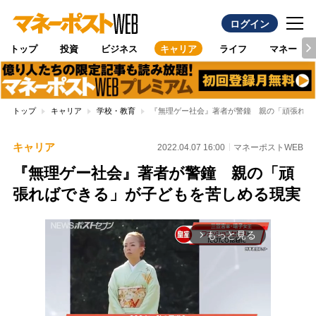
ログイン
トップ
投資
ビジネス
キャリア
ライフ
マネー
トップ
キャリア
学校・教育
『無理ゲー社会』著者が警鐘 親の「頑張れば
キャリア
2022.04.07 16:00
マネーポストWEB
『無理ゲー社会』著者が警鐘 親の「頑
張ればできる」が子どもを苦しめる現実
もっと見る
arrow_forward_ios