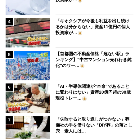
「キオクシアが今後も利益を出し続け
4
るかは分からない」資産11億円の個人
投資家が…
【首都圏の不動産価格「危ない駅」ラ
5
ンキング】“中古マンション売れ行き鈍
化”のワー…
「AI・半導体関連が“本命”であること
6
に変わりはない」資産20億円超の90歳
現役トレー…
「失敗すると取り返しがつかない」葬
7
儀社の手を借りない「DIY葬」の落とし
穴 素人には…