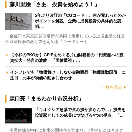
藤川里絵「さあ、投資を始めよう！」
5年ぶり改訂の「CGコード」、何が変わったのか
ポイントを解説 企業に成長投資の具体的な説
明…
金融庁と東京証券取引所が共同で策定している上場企業の経営
や取締役会のあり方を定める「コーポレート…
【令和のPKOか】GPIFをめぐる片山財務相の「円資産への投
資拡大」発言の波紋 「国債重視」…
インフレでも「物価負け」しない金融商品「物価連動国債」に
注目 元本が物価の動きに合わせ…
一覧を見る
森口亮「まるわかり市況分析」
「キオクシア急落で含み損が膨らんで…」損失を
投資家としての成長につなげる4つの視点 「…
半導体株を中心に相場の調整色が強まり、7月中旬にはキオク