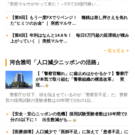
『突然マルサがやって来た！～FXで10億円稼い…
【第9回】もう一度FXでリベンジ！ 種銭は差し押さえを免れ
た”ヒミツのお金” ｜ 突然マルサ…
【第8回】年利はなんと14.6％！ 毎日5万円超の延滞税が積み
上がっていく ｜ 突然マルサ…
一覧を見る
河合雅司「人口減少ニッポンの活路」
【「警察官離れ」に歯止めはかかるか？】警察庁
が本気で取り組む「警察組織の構造改革」 実
現…
警察庁が目下、頭を悩ませているのが「警察官不足」だ。警察
官の採用試験の受験者数は10年間で2分の1以…
【安全・安心ニッポンの危機】採用試験受験者数は10年間で2
分の1以下に！ 出生数減がも…
【医療崩壊】人口減少で「医師不足」に加えて「患者不足」に