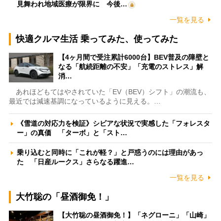
見舞われ地域医療が限界に 今後…
一覧を見る
快適クルマ生活 乗ってみた、使ってみた
【4ヶ月間で受注累計6000台】BEV普及の障壁と
なる「航続距離の不安」「充電のストレス」解
消…
あれほどもてはやされていた「EV（BEV）シフト」の潮流も、
最近では減速基調になっているように見える。…
《雪道の対応力を検証》シビアな状況で実感した「フォレスタ
ー」の真価 「ターボ」と「スト…
乗り込むと同時に「これが軽？」と戸惑うのには理由があっ
た 「日産ルークス」さらなる躍進…
一覧を見る
大竹聡の「昼酒御免！」
【大竹聡の昼酒御免！】「ネグローニ」「山崎」