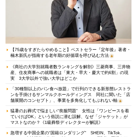
【75歳をすぎたらやめること】ベストセラー『定年後』著者・
楠木新氏が指南する老年期の好循環を呼び込む方法
《商社の大学別就職者数ランキングを解剖》三菱商事、三井物
産、住友商事への就職者は「東大・早大・慶大で約6割」の現
実 3大学以外で強い大学はどこか
「30種類以上のパン食べ放題」で行列のできる新形態レストラ
ンを手掛けるサンマルクホールディングス 同社に聞いた「店
舗展開のコンセプト」、事業を多角化してもぶれない軸
猛暑のお葬式で悩ましい“喪服問題” 女性は「ワンピースを着
ていけばOK」という俗説に潜む誤解、なぜ「ジャケット」が
マストなのか？《1級葬祭ディレクターが解説》
急増する中国企業の“国籍ロンダリング” SHEIN、TikTok、