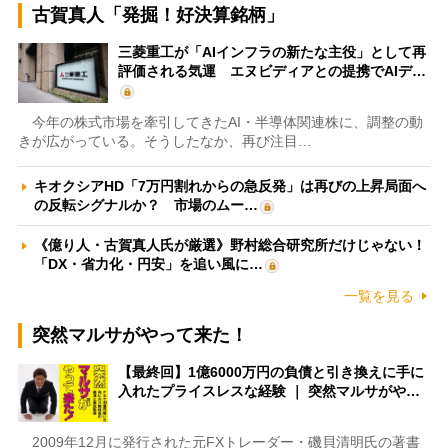
古賀真人「発掘！好決算銘柄」
三菱重工が「AIインフラの新たな主役」として再
評価される気運 エヌビディアとの提携でAIデ…
今年の株式市場を牽引してきたAI・半導体関連株に、調整の動
きが広がっている。そうしたなか、再び注目…
キオクシアHD「7万円割れからの急反発」は再びの上昇局面へ
の反転シグナルか？ 市場のムー…
《億り人・古賀真人氏が厳選》野村総合研究所だけじゃない！
「DX・省力化・円安」を追い風に…
一覧を見る
突然マルサがやって来た！
【最終回】1億6000万円の負債と引き換えに手に
入れたプライスレスな経験 ｜ 突然マルサがや…
2009年12月に発行された元FXトレーダー・磯貝清明氏の著書