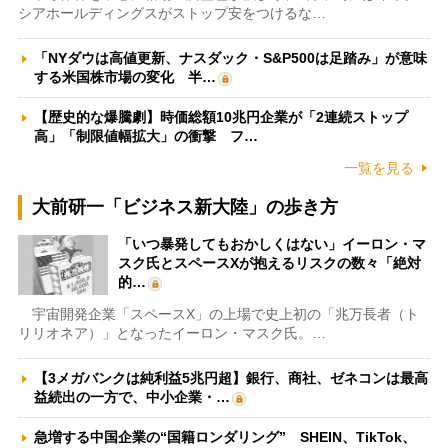
シアホールディングスがストップ安をつけるな…
「NYダウは高値更新、ナスダック・S&P500は足踏み」が意味
する米国株市場の変化 半…
【歴史的な爆騰劇】時価総額10兆円企業が「2連続ストップ
高」「制限値幅拡大」の衝撃 フ…
一覧を見る
大前研一「ビジネス新大陸」の歩き方
「いつ暴発してもおかしくはない」イーロン・マ
スク氏とスペースXが抱えるリスクの数々「絶対
的…
宇宙開発企業「スペースX」の上場で史上初の「兆万長者（ト
リリオネア）」となったイーロン・マスク氏。…
【3メガバンクは純利益5兆円超】銀行、商社、ゼネコンは最高
益続出の一方で、中小企業・…
急増する中国企業の“国籍ロンダリング” SHEIN、TikTok、