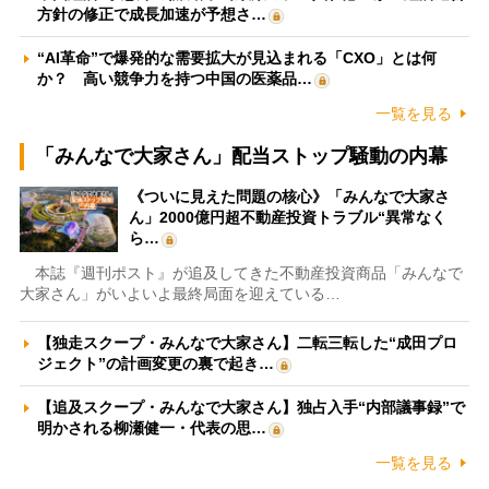
方針の修正で成長加速が予想さ…
“AI革命”で爆発的な需要拡大が見込まれる「CXO」とは何
か？ 高い競争力を持つ中国の医薬品…
一覧を見る
「みんなで大家さん」配当ストップ騒動の内幕
《ついに見えた問題の核心》「みんなで大家さ
ん」2000億円超不動産投資トラブル“異常なく
ら…
本誌『週刊ポスト』が追及してきた不動産投資商品「みんなで
大家さん」がいよいよ最終局面を迎えている…
【独走スクープ・みんなで大家さん】二転三転した“成田プロ
ジェクト”の計画変更の裏で起き…
【追及スクープ・みんなで大家さん】独占入手“内部議事録”で
明かされる柳瀬健一・代表の思…
一覧を見る