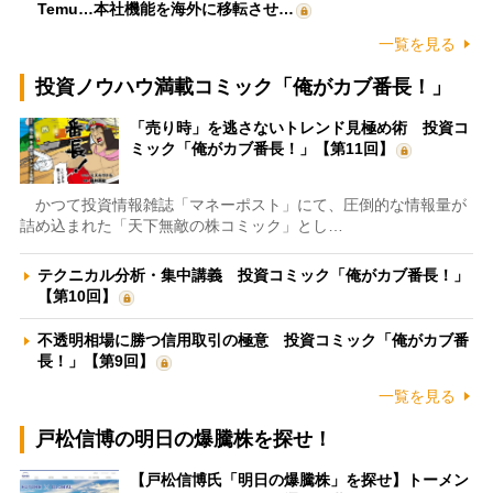
Temu…本社機能を海外に移転させ…
一覧を見る
投資ノウハウ満載コミック「俺がカブ番長！」
「売り時」を逃さないトレンド見極め術 投資コ
ミック「俺がカブ番長！」【第11回】
かつて投資情報雑誌「マネーポスト」にて、圧倒的な情報量が
詰め込まれた「天下無敵の株コミック」とし…
テクニカル分析・集中講義 投資コミック「俺がカブ番長！」
【第10回】
不透明相場に勝つ信用取引の極意 投資コミック「俺がカブ番
長！」【第9回】
一覧を見る
戸松信博の明日の爆騰株を探せ！
【戸松信博氏「明日の爆騰株」を探せ】トーメン