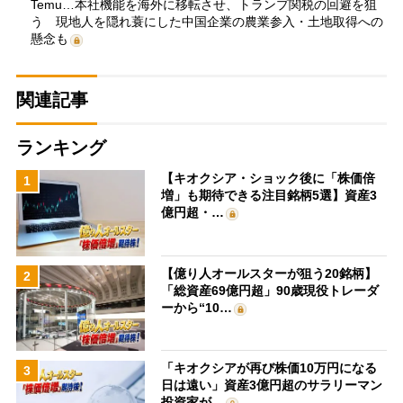
Temu…本社機能を海外に移転させ、トランプ関税の回避を狙
う 現地人を隠れ蓑にした中国企業の農業参入・土地取得への
懸念も
関連記事
ランキング
【キオクシア・ショック後に「株価倍
1
増」も期待できる注目銘柄5選】資産3
億円超・…
【億り人オールスターが狙う20銘柄】
2
「総資産69億円超」90歳現役トレーダ
ーから“10…
「キオクシアが再び株価10万円になる
3
日は遠い」資産3億円超のサラリーマン
投資家が…