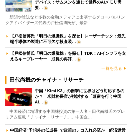
デバイス：サムスンを通じて世界のAIメモリ需
要…
新聞や雑誌など多数の金融メディアに出演するグローバルリン
クアドバイザーズ代表の戸松信博氏が、最新…
【戸松信博氏「明日の爆騰株」を探せ】レーザーテック：最先
端半導体の製造に不可欠な検査装…
【戸松信博氏「明日の爆騰株」を探せ】TDK：AIインフラを支
えるキープレーヤー 成長の再評…
一覧を見る
田代尚機のチャイナ・リサーチ
中国「Kimi K3」の衝撃に世界はどう対応するの
か？ 米財務長官が検討する「蒸留を行う中国
AI…
中国経済に精通する中国株投資の第一人者・田代尚機氏のプレ
ミアム連載「チャイナ・リサーチ」。中国企…
中国経済“予想外の低成長”で政策のテコ入れ必至か 経済運営