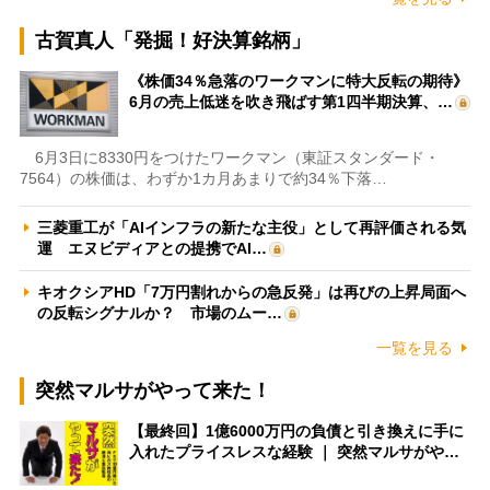
古賀真人「発掘！好決算銘柄」
《株価34％急落のワークマンに特大反転の期待》
6月の売上低迷を吹き飛ばす第1四半期決算、…
6月3日に8330円をつけたワークマン（東証スタンダード・
7564）の株価は、わずか1カ月あまりで約34％下落…
三菱重工が「AIインフラの新たな主役」として再評価される気
運 エヌビディアとの提携でAI…
キオクシアHD「7万円割れからの急反発」は再びの上昇局面へ
の反転シグナルか？ 市場のムー…
一覧を見る
突然マルサがやって来た！
【最終回】1億6000万円の負債と引き換えに手に
入れたプライスレスな経験 ｜ 突然マルサがや…