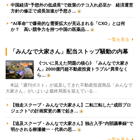
中国経済“予想外の低成長”で政策のテコ入れ必至か 経済運営
方針の修正で成長加速が予想さ…
“AI革命”で爆発的な需要拡大が見込まれる「CXO」とは何
か？ 高い競争力を持つ中国の医薬品…
一覧を見る
「みんなで大家さん」配当ストップ騒動の内幕
《ついに見えた問題の核心》「みんなで大家さ
ん」2000億円超不動産投資トラブル“異常なく
ら…
本誌『週刊ポスト』が追及してきた不動産投資商品「みんなで
大家さん」がいよいよ最終局面を迎えている…
【独走スクープ・みんなで大家さん】二転三転した“成田プロ
ジェクト”の計画変更の裏で起き…
【追及スクープ・みんなで大家さん】独占入手“内部議事録”で
明かされる柳瀬健一・代表の思…
一覧を見る