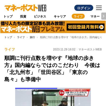
ログイン
トップ
投資
ビジネス
キャリア
ライフ
マネー
トップ
ライフ
旅行
順調に刊行点数を増やす『地球の歩き方』国内編ならで
ライフ
2023.11.29 16:02
マネーポストWEB
順調に刊行点数を増やす『地球の歩き
方』国内編ならではのこだわり 今後は
「北九州市」「世田谷区」「東京の
島々」も準備中