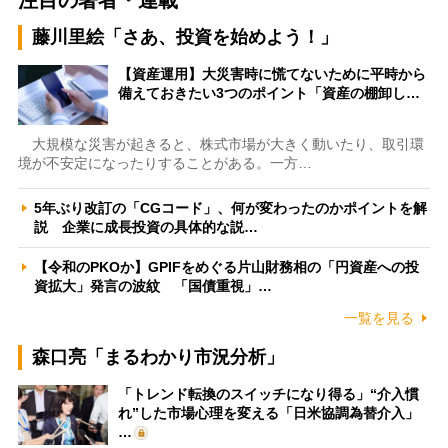
藤川里絵「さあ、投資を始めよう！」
【資産運用】大災害時に慌てないために平時から
備えておきたい3つのポイント「資産の棚卸し…
大規模な災害が起きると、株式市場が大きく動いたり、取引環
境が不安定になったりすることがある。一方…
5年ぶり改訂の「CGコード」、何が変わったのかポイントを解
説 企業に成長投資の具体的な説…
【令和のPKOか】GPIFをめぐる片山財務相の「円資産への投
資拡大」発言の波紋 「国債重視」…
一覧を見る
森口亮「まるわかり市況分析」
「トレンド転換のスイッチになり得る」“介入慣
れ”した市場心理を変える「日米協調為替介入」
…