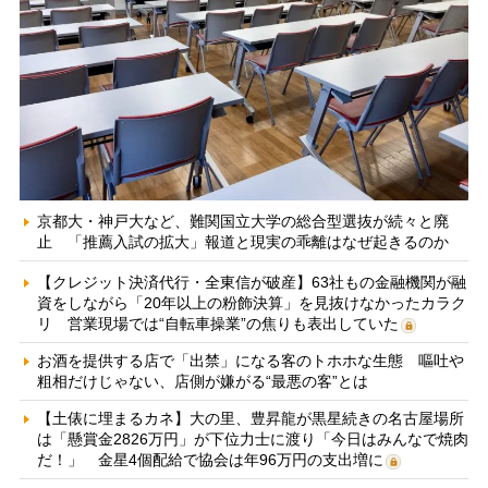
京都大・神戸大など、難関国立大学の総合型選抜が続々と廃
止 「推薦入試の拡大」報道と現実の乖離はなぜ起きるのか
【クレジット決済代行・全東信が破産】63社もの金融機関が融
資をしながら「20年以上の粉飾決算」を見抜けなかったカラク
リ 営業現場では“自転車操業”の焦りも表出していた
お酒を提供する店で「出禁」になる客のトホホな生態 嘔吐や
粗相だけじゃない、店側が嫌がる“最悪の客”とは
【土俵に埋まるカネ】大の里、豊昇龍が黒星続きの名古屋場所
は「懸賞金2826万円」が下位力士に渡り「今日はみんなで焼肉
だ！」 金星4個配給で協会は年96万円の支出増に