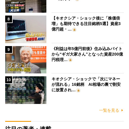
【キオクシア・ショック後に「株価倍
8
増」も期待できる注目銘柄5選】資産3
億円超・…
《利益は年5億円前後》住み込みバイト
9
から“ギガ大家さん”となった資産200億
円税理…
キオクシア・ショックで「次にマネー
10
が流れる」16銘柄 AI相場の裏で割安
に放置され…
一覧を見る
注目の著者・連載