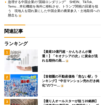
急増する中国企業の“国籍ロンダリング” SHEIN、TikTok、
Temu…本社機能を海外に移転させ、トランプ関税の回避を狙
う 現地人を隠れ蓑にした中国企業の農業参入・土地取得への
懸念も
関連記事
ランキング
【資産10億円超・かんちさんが厳
1
選！】「キオクシアの次」に資金が流
れる期待の高…
【首都圏の不動産価格「危ない駅」ラ
2
ンキング】“中古マンション売れ行き鈍
化”のワー…
【億り人オールスターが狙う20銘柄】
3