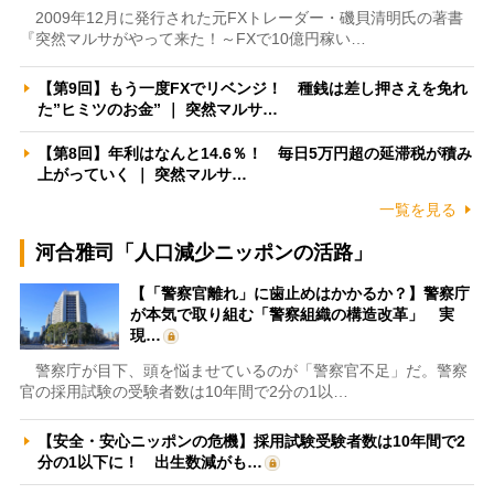
2009年12月に発行された元FXトレーダー・磯貝清明氏の著書
『突然マルサがやって来た！～FXで10億円稼い…
【第9回】もう一度FXでリベンジ！ 種銭は差し押さえを免れ
た”ヒミツのお金” ｜ 突然マルサ…
【第8回】年利はなんと14.6％！ 毎日5万円超の延滞税が積み
上がっていく ｜ 突然マルサ…
一覧を見る
河合雅司「人口減少ニッポンの活路」
【「警察官離れ」に歯止めはかかるか？】警察庁
が本気で取り組む「警察組織の構造改革」 実
現…
警察庁が目下、頭を悩ませているのが「警察官不足」だ。警察
官の採用試験の受験者数は10年間で2分の1以…
【安全・安心ニッポンの危機】採用試験受験者数は10年間で2
分の1以下に！ 出生数減がも…