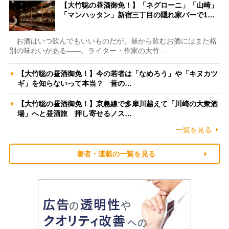
【大竹聡の昼酒御免！】「ネグローニ」「山崎」
「マンハッタン」新宿三丁目の隠れ家バーで1…
お酒はいつ飲んでもいいものだが、昼から飲むお酒にはまた格
別の味わいがある――。ライター・作家の大竹…
【大竹聡の昼酒御免！】今の若者は「なめろう」や「キヌカツ
ギ」を知らないって本当？ 昔の…
【大竹聡の昼酒御免！】京急線で多摩川越えて「川崎の大衆酒
場」へと昼酒旅 押し寄せるノス…
一覧を見る
著者・連載の一覧を見る