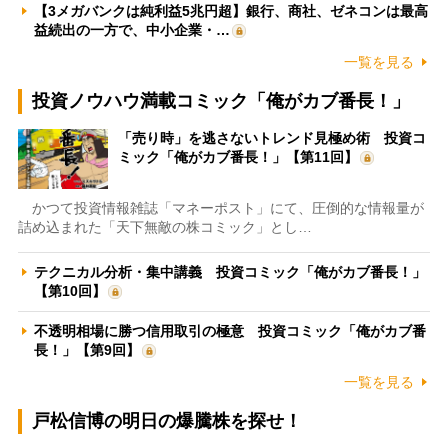
【3メガバンクは純利益5兆円超】銀行、商社、ゼネコンは最高
益続出の一方で、中小企業・…
一覧を見る
投資ノウハウ満載コミック「俺がカブ番長！」
「売り時」を逃さないトレンド見極め術 投資コ
ミック「俺がカブ番長！」【第11回】
かつて投資情報雑誌「マネーポスト」にて、圧倒的な情報量が
詰め込まれた「天下無敵の株コミック」とし…
テクニカル分析・集中講義 投資コミック「俺がカブ番長！」
【第10回】
不透明相場に勝つ信用取引の極意 投資コミック「俺がカブ番
長！」【第9回】
一覧を見る
戸松信博の明日の爆騰株を探せ！