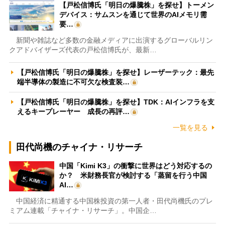
【戸松信博氏「明日の爆騰株」を探せ】トーメン
デバイス：サムスンを通じて世界のAIメモリ需
要…
新聞や雑誌など多数の金融メディアに出演するグローバルリン
クアドバイザーズ代表の戸松信博氏が、最新…
【戸松信博氏「明日の爆騰株」を探せ】レーザーテック：最先
端半導体の製造に不可欠な検査装…
【戸松信博氏「明日の爆騰株」を探せ】TDK：AIインフラを支
えるキープレーヤー 成長の再評…
一覧を見る
田代尚機のチャイナ・リサーチ
中国「Kimi K3」の衝撃に世界はどう対応するの
か？ 米財務長官が検討する「蒸留を行う中国
AI…
中国経済に精通する中国株投資の第一人者・田代尚機氏のプレ
ミアム連載「チャイナ・リサーチ」。中国企…