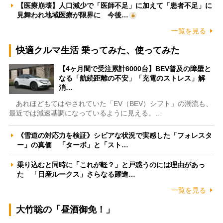
【医療崩壊】人口減少で「医師不足」に加えて「患者不足」に
見舞われ地域医療が限界に 今後…
一覧を見る
快適クルマ生活 乗ってみた、使ってみた
【4ヶ月間で受注累計6000台】BEV普及の障壁と
なる「航続距離の不安」「充電のストレス」解
消…
あれほどもてはやされていた「EV（BEV）シフト」の潮流も、
最近では減速基調になっているように見える。…
《雪道の対応力を検証》シビアな状況で実感した「フォレスタ
ー」の真価 「ターボ」と「スト…
乗り込むと同時に「これが軽？」と戸惑うのには理由があっ
た 「日産ルークス」さらなる躍進…
一覧を見る
大竹聡の「昼酒御免！」