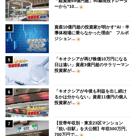
「総資産69億円超」90歳現役トレーダ
ーから“10…
資産10億円超の投資家が明かす“AI・半
4
導体相場に乗らなかった理由” フルポ
ジション…
「キオクシアが再び株価10万円になる
5
日は遠い」資産3億円超のサラリーマン
投資家が…
「キオクシアが今後も利益を出し続け
6
るかは分からない」資産11億円の個人
投資家が…
【世帯年収別・東京23区マンション
7
「狙い目駅」を大公開】年収500万円、
700万円で…