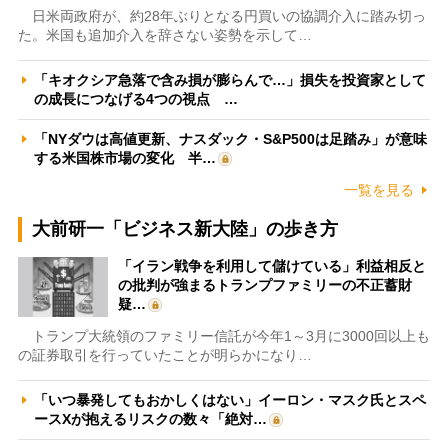
日米両政府が、約28年ぶりとなる円買いの協調介入に踏み切っ
た。米国も追加介入を辞さない姿勢を示して…
「キオクシア急落で含み損が膨らんで…」損失を投資家として
の成長につなげる4つの視点 …
「NYダウは高値更新、ナスダック・S&P500は足踏み」が意味
する米国株市場の変化 半…
一覧を見る
大前研一「ビジネス新大陸」の歩き方
「イラン戦争を利用して儲けている」利益相反と
の批判が強まるトランプファミリーの不正蓄財
疑…
トランプ大統領のファミリー信託が今年1～3月に3000回以上も
の証券取引を行っていたことが明らかになり…
「いつ暴発してもおかしくはない」イーロン・マスク氏とスペ
ースXが抱えるリスクの数々「絶対…