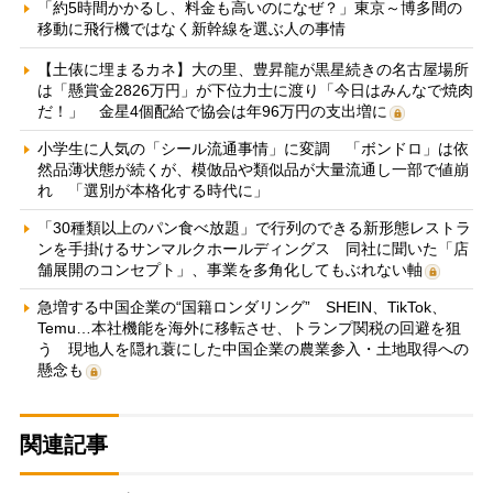
「約5時間かかるし、料金も高いのになぜ？」東京～博多間の
移動に飛行機ではなく新幹線を選ぶ人の事情
【土俵に埋まるカネ】大の里、豊昇龍が黒星続きの名古屋場所
は「懸賞金2826万円」が下位力士に渡り「今日はみんなで焼肉
だ！」 金星4個配給で協会は年96万円の支出増に
小学生に人気の「シール流通事情」に変調 「ボンドロ」は依
然品薄状態が続くが、模倣品や類似品が大量流通し一部で値崩
れ 「選別が本格化する時代に」
「30種類以上のパン食べ放題」で行列のできる新形態レストラ
ンを手掛けるサンマルクホールディングス 同社に聞いた「店
舗展開のコンセプト」、事業を多角化してもぶれない軸
急増する中国企業の“国籍ロンダリング” SHEIN、TikTok、
Temu…本社機能を海外に移転させ、トランプ関税の回避を狙
う 現地人を隠れ蓑にした中国企業の農業参入・土地取得への
懸念も
関連記事