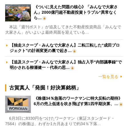
《ついに見えた問題の核心》「みんなで大家さ
ん」2000億円超不動産投資トラブル“異常なく
ら…
本誌『週刊ポスト』が追及してきた不動産投資商品「みんなで
大家さん」がいよいよ最終局面を迎えている…
【独走スクープ・みんなで大家さん】二転三転した“成田プロ
ジェクト”の計画変更の裏で起き…
【追及スクープ・みんなで大家さん】独占入手“内部議事録”で
明かされる柳瀬健一・代表の思…
一覧を見る
古賀真人「発掘！好決算銘柄」
《株価34％急落のワークマンに特大反転の期待》
6月の売上低迷を吹き飛ばす第1四半期決算、…
6月3日に8330円をつけたワークマン（東証スタンダード・
7564）の株価は、わずか1カ月あまりで約34％下落…