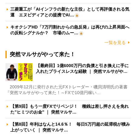
三菱重工が「AIインフラの新たな主役」として再評価される気
運 エヌビディアとの提携でAI…
キオクシアHD「7万円割れからの急反発」は再びの上昇局面へ
の反転シグナルか？ 市場のムー…
一覧を見る
突然マルサがやって来た！
【最終回】1億6000万円の負債と引き換えに手に
入れたプライスレスな経験 ｜ 突然マルサがや…
2009年12月に発行された元FXトレーダー・磯貝清明氏の著書
『突然マルサがやって来た！～FXで10億円稼い…
【第9回】もう一度FXでリベンジ！ 種銭は差し押さえを免れ
た”ヒミツのお金” ｜ 突然マルサ…
【第8回】年利はなんと14.6％！ 毎日5万円超の延滞税が積み
上がっていく ｜ 突然マルサ…