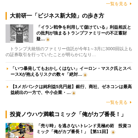
一覧を見る
大前研一「ビジネス新大陸」の歩き方
「イラン戦争を利用して儲けている」利益相反と
の批判が強まるトランプファミリーの不正蓄財
疑…
トランプ大統領のファミリー信託が今年1～3月に3000回以上も
の証券取引を行っていたことが明らかになり…
「いつ暴発してもおかしくはない」イーロン・マスク氏とスペ
ースXが抱えるリスクの数々「絶対…
【3メガバンクは純利益5兆円超】銀行、商社、ゼネコンは最高
益続出の一方で、中小企業・…
一覧を見る
投資ノウハウ満載コミック「俺がカブ番長！」
「売り時」を逃さないトレンド見極め術 投資コ
ミック「俺がカブ番長！」【第11回】