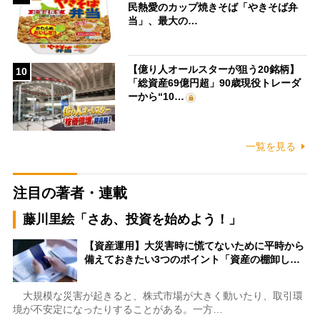
民熱愛のカップ焼きそば「やきそば弁
当」、最大の…
【億り人オールスターが狙う20銘柄】
10
「総資産69億円超」90歳現役トレーダ
ーから“10…
一覧を見る
注目の著者・連載
藤川里絵「さあ、投資を始めよう！」
【資産運用】大災害時に慌てないために平時から
備えておきたい3つのポイント「資産の棚卸し…
大規模な災害が起きると、株式市場が大きく動いたり、取引環
境が不安定になったりすることがある。一方…