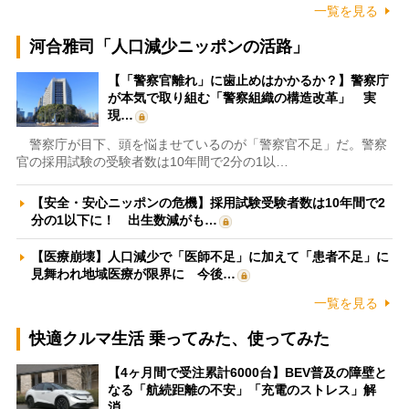
一覧を見る
河合雅司「人口減少ニッポンの活路」
【「警察官離れ」に歯止めはかかるか？】警察庁
が本気で取り組む「警察組織の構造改革」 実
現…
警察庁が目下、頭を悩ませているのが「警察官不足」だ。警察
官の採用試験の受験者数は10年間で2分の1以…
【安全・安心ニッポンの危機】採用試験受験者数は10年間で2
分の1以下に！ 出生数減がも…
【医療崩壊】人口減少で「医師不足」に加えて「患者不足」に
見舞われ地域医療が限界に 今後…
一覧を見る
快適クルマ生活 乗ってみた、使ってみた
【4ヶ月間で受注累計6000台】BEV普及の障壁と
なる「航続距離の不安」「充電のストレス」解
消…