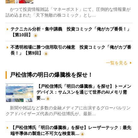
かつて投資情報雑誌「マネーポスト」にて、圧倒的な情報量が
詰め込まれた「天下無敵の株コミック」とし…
テクニカル分析・集中講義 投資コミック「俺がカブ番長！」
【第10回】
不透明相場に勝つ信用取引の極意 投資コミック「俺がカブ番
長！」【第9回】
一覧を見る
戸松信博の明日の爆騰株を探せ！
【戸松信博氏「明日の爆騰株」を探せ】トーメン
デバイス：サムスンを通じて世界のAIメモリ需
要…
新聞や雑誌など多数の金融メディアに出演するグローバルリン
クアドバイザーズ代表の戸松信博氏が、最新…
【戸松信博氏「明日の爆騰株」を探せ】レーザーテック：最先
端半導体の製造に不可欠な検査装…