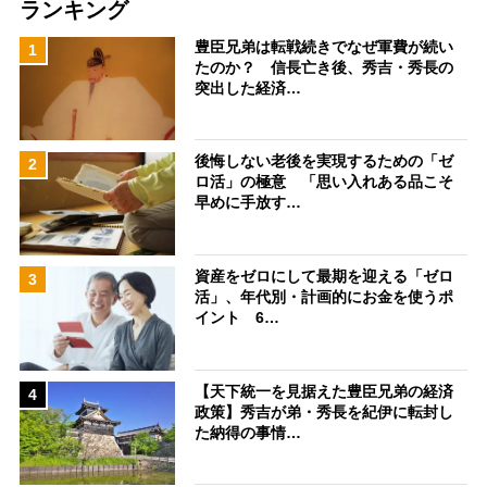
ランキング
豊臣兄弟は転戦続きでなぜ軍費が続い
1
たのか？ 信長亡き後、秀吉・秀長の
突出した経済…
後悔しない老後を実現するための「ゼ
2
ロ活」の極意 「思い入れある品こそ
早めに手放す…
資産をゼロにして最期を迎える「ゼロ
3
活」、年代別・計画的にお金を使うポ
イント 6…
【天下統一を見据えた豊臣兄弟の経済
4
政策】秀吉が弟・秀長を紀伊に転封し
た納得の事情…