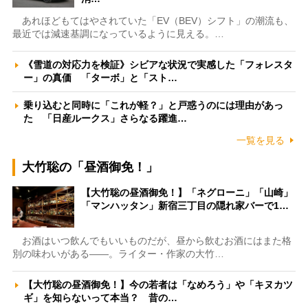
あれほどもてはやされていた「EV（BEV）シフト」の潮流も、
最近では減速基調になっているように見える。…
《雪道の対応力を検証》シビアな状況で実感した「フォレスタ
ー」の真価 「ターボ」と「スト…
乗り込むと同時に「これが軽？」と戸惑うのには理由があっ
た 「日産ルークス」さらなる躍進…
一覧を見る
大竹聡の「昼酒御免！」
【大竹聡の昼酒御免！】「ネグローニ」「山崎」
「マンハッタン」新宿三丁目の隠れ家バーで1…
お酒はいつ飲んでもいいものだが、昼から飲むお酒にはまた格
別の味わいがある――。ライター・作家の大竹…
【大竹聡の昼酒御免！】今の若者は「なめろう」や「キヌカツ
ギ」を知らないって本当？ 昔の…