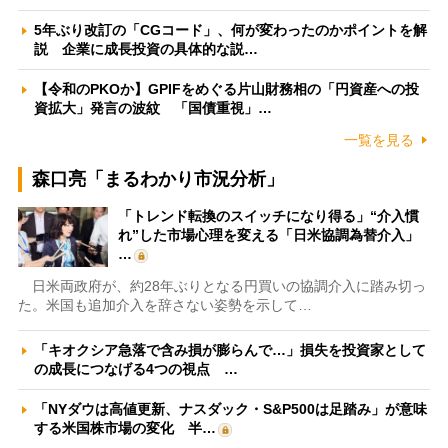
5年ぶり改訂の「CGコード」、何が変わったのかポイントを解
説 企業に成長投資の具体的な説…
【令和のPKOか】GPIFをめぐる片山財務相の「円資産への投
資拡大」発言の波紋 「国債重視」…
一覧を見る
森口亮「まるわかり市況分析」
「トレンド転換のスイッチになり得る」“介入慣
れ”した市場心理を変える「日米協調為替介入」
…
日米両政府が、約28年ぶりとなる円買いの協調介入に踏み切っ
た。米国も追加介入を辞さない姿勢を示して…
「キオクシア急落で含み損が膨らんで…」損失を投資家として
の成長につなげる4つの視点 …
「NYダウは高値更新、ナスダック・S&P500は足踏み」が意味
する米国株市場の変化 半…