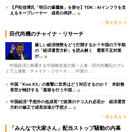
【戸松信博氏「明日の爆騰株」を探せ】TDK：AIインフラを支
えるキープレーヤー 成長の再評…
一覧を見る
田代尚機のチャイナ・リサーチ
厳しい経済情勢をどう打開するか？中国の下半期
の「経済運営方針」を読み解く 需要不足対策
が…
中国経済に精通する中国株投資の第一人者・田代尚機氏のプレ
ミアム連載「チャイナ・リサーチ」。中国の…
中国「Kimi K3」の衝撃に世界はどう対応するのか？ 米財務
長官が検討する「蒸留を行う中国…
中国経済“予想外の低成長”で政策のテコ入れ必至か 経済運営
方針の修正で成長加速が予想さ…
一覧を見る
「みんなで大家さん」配当ストップ騒動の内幕