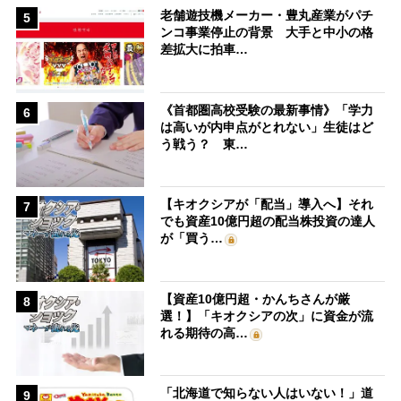
老舗遊技機メーカー・豊丸産業がパチ
5
ンコ事業停止の背景 大手と中小の格
差拡大に拍車…
《首都圏高校受験の最新事情》「学力
6
は高いが内申点がとれない」生徒はど
う戦う？ 東…
【キオクシアが「配当」導入へ】それ
7
でも資産10億円超の配当株投資の達人
が「買う…
【資産10億円超・かんちさんが厳
8
選！】「キオクシアの次」に資金が流
れる期待の高…
「北海道で知らない人はいない！」道
9