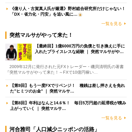
《億り人・古賀真人氏が厳選》野村総合研究所だけじゃない！
「DX・省力化・円安」を追い風に…
一覧を見る
突然マルサがやって来た！
【最終回】1億6000万円の負債と引き換えに手に
入れたプライスレスな経験 ｜ 突然マルサがや…
2009年12月に発行された元FXトレーダー・磯貝清明氏の著書
『突然マルサがやって来た！～FXで10億円稼い…
【第9回】もう一度FXでリベンジ！ 種銭は差し押さえを免れ
た”ヒミツのお金” ｜ 突然マルサ…
【第8回】年利はなんと14.6％！ 毎日5万円超の延滞税が積み
上がっていく ｜ 突然マルサ…
一覧を見る
河合雅司「人口減少ニッポンの活路」