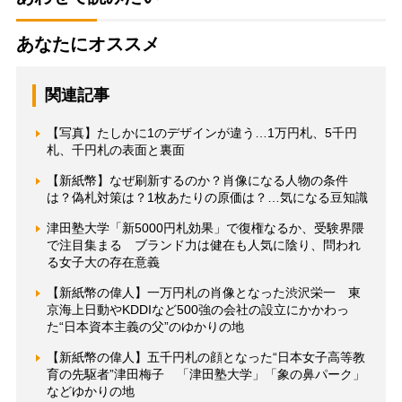
あなたにオススメ
関連記事
【写真】たしかに1のデザインが違う…1万円札、5千円
札、千円札の表面と裏面
【新紙幣】なぜ刷新するのか？肖像になる人物の条件
は？偽札対策は？1枚あたりの原価は？…気になる豆知識
津田塾大学「新5000円札効果」で復権なるか、受験界隈
で注目集まる ブランド力は健在も人気に陰り、問われ
る女子大の存在意義
【新紙幣の偉人】一万円札の肖像となった渋沢栄一 東
京海上日動やKDDIなど500強の会社の設立にかかわっ
た“日本資本主義の父”のゆかりの地
【新紙幣の偉人】五千円札の顔となった“日本女子高等教
育の先駆者”津田梅子 「津田塾大学」「象の鼻パーク」
などゆかりの地