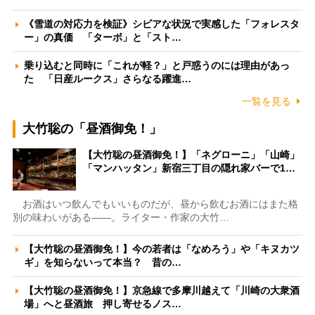
《雪道の対応力を検証》シビアな状況で実感した「フォレスタ
ー」の真価 「ターボ」と「スト…
乗り込むと同時に「これが軽？」と戸惑うのには理由があっ
た 「日産ルークス」さらなる躍進…
一覧を見る
大竹聡の「昼酒御免！」
【大竹聡の昼酒御免！】「ネグローニ」「山崎」
「マンハッタン」新宿三丁目の隠れ家バーで1…
お酒はいつ飲んでもいいものだが、昼から飲むお酒にはまた格
別の味わいがある――。ライター・作家の大竹…
【大竹聡の昼酒御免！】今の若者は「なめろう」や「キヌカツ
ギ」を知らないって本当？ 昔の…
【大竹聡の昼酒御免！】京急線で多摩川越えて「川崎の大衆酒
場」へと昼酒旅 押し寄せるノス…