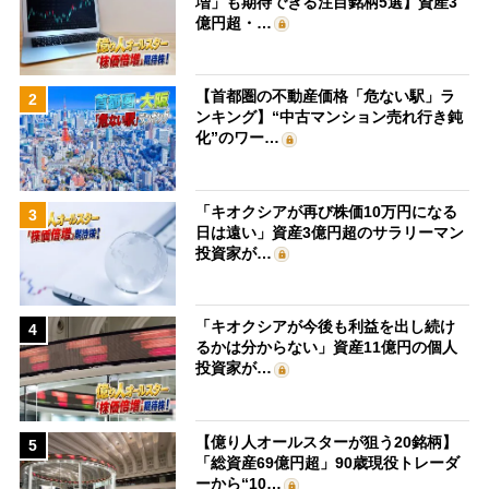
増」も期待できる注目銘柄5選】資産3
億円超・…
【首都圏の不動産価格「危ない駅」ラ
2
ンキング】“中古マンション売れ行き鈍
化”のワー…
「キオクシアが再び株価10万円になる
3
日は遠い」資産3億円超のサラリーマン
投資家が…
「キオクシアが今後も利益を出し続け
4
るかは分からない」資産11億円の個人
投資家が…
【億り人オールスターが狙う20銘柄】
5
「総資産69億円超」90歳現役トレーダ
ーから“10…