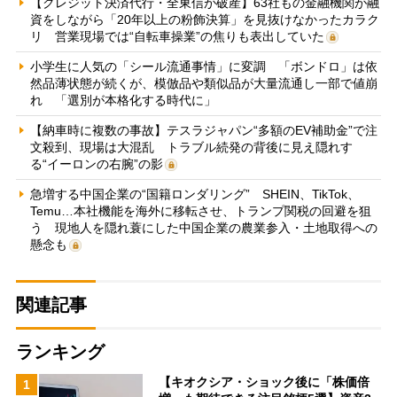
【クレジット決済代行・全東信が破産】63社もの金融機関が融
資をしながら「20年以上の粉飾決算」を見抜けなかったカラク
リ 営業現場では“自転車操業”の焦りも表出していた
小学生に人気の「シール流通事情」に変調 「ボンドロ」は依
然品薄状態が続くが、模倣品や類似品が大量流通し一部で値崩
れ 「選別が本格化する時代に」
【納車時に複数の事故】テスラジャパン“多額のEV補助金”で注
文殺到、現場は大混乱 トラブル続発の背後に見え隠れす
る“イーロンの右腕”の影
急増する中国企業の“国籍ロンダリング” SHEIN、TikTok、
Temu…本社機能を海外に移転させ、トランプ関税の回避を狙
う 現地人を隠れ蓑にした中国企業の農業参入・土地取得への
懸念も
関連記事
ランキング
【キオクシア・ショック後に「株価倍
1