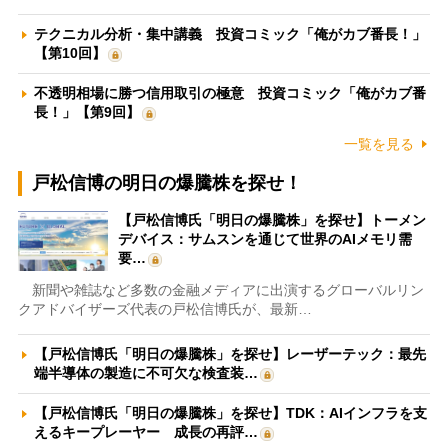
テクニカル分析・集中講義 投資コミック「俺がカブ番長！」
【第10回】
不透明相場に勝つ信用取引の極意 投資コミック「俺がカブ番
長！」【第9回】
一覧を見る
戸松信博の明日の爆騰株を探せ！
【戸松信博氏「明日の爆騰株」を探せ】トーメン
デバイス：サムスンを通じて世界のAIメモリ需
要…
新聞や雑誌など多数の金融メディアに出演するグローバルリン
クアドバイザーズ代表の戸松信博氏が、最新…
【戸松信博氏「明日の爆騰株」を探せ】レーザーテック：最先
端半導体の製造に不可欠な検査装…
【戸松信博氏「明日の爆騰株」を探せ】TDK：AIインフラを支
えるキープレーヤー 成長の再評…