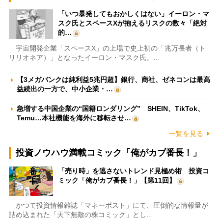
「いつ暴発してもおかしくはない」イーロン・マ
スク氏とスペースXが抱えるリスクの数々「絶対
的…
宇宙開発企業「スペースX」の上場で史上初の「兆万長者（ト
リリオネア）」となったイーロン・マスク氏。…
【3メガバンクは純利益5兆円超】銀行、商社、ゼネコンは最高
益続出の一方で、中小企業・…
急増する中国企業の“国籍ロンダリング” SHEIN、TikTok、
Temu…本社機能を海外に移転させ…
一覧を見る
投資ノウハウ満載コミック「俺がカブ番長！」
「売り時」を逃さないトレンド見極め術 投資コ
ミック「俺がカブ番長！」【第11回】
かつて投資情報雑誌「マネーポスト」にて、圧倒的な情報量が
詰め込まれた「天下無敵の株コミック」とし…