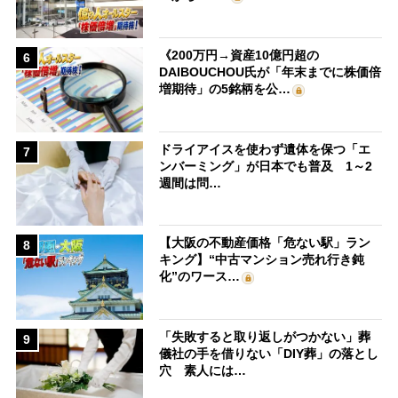
《200万円→資産10億円超の
6
DAIBOUCHOU氏が「年末までに株価倍
増期待」の5銘柄を公…
ドライアイスを使わず遺体を保つ「エ
7
ンバーミング」が日本でも普及 1～2
週間は問…
【大阪の不動産価格「危ない駅」ラン
8
キング】“中古マンション売れ行き鈍
化”のワース…
「失敗すると取り返しがつかない」葬
9
儀社の手を借りない「DIY葬」の落とし
穴 素人には…