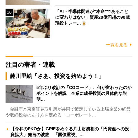
「AI・半導体関連が“本命”であること
10
に変わりはない」資産20億円超の90歳
現役トレー…
一覧を見る
注目の著者・連載
藤川里絵「さあ、投資を始めよう！」
5年ぶり改訂の「CGコード」、何が変わったのか
ポイントを解説 企業に成長投資の具体的な説
明…
金融庁と東京証券取引所が共同で策定している上場企業の経営
や取締役会のあり方を定める「コーポレート…
【令和のPKOか】GPIFをめぐる片山財務相の「円資産への投
資拡大」発言の波紋 「国債重視」…