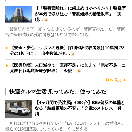
【「警察官離れ」に歯止めはかかるか？】警察庁
が本気で取り組む「警察組織の構造改革」 実
現…
警察庁が目下、頭を悩ませているのが「警察官不足」だ。警察
官の採用試験の受験者数は10年間で2分の1以…
【安全・安心ニッポンの危機】採用試験受験者数は10年間で2
分の1以下に！ 出生数減がも…
【医療崩壊】人口減少で「医師不足」に加えて「患者不足」に
見舞われ地域医療が限界に 今後…
一覧を見る
快適クルマ生活 乗ってみた、使ってみた
【4ヶ月間で受注累計6000台】BEV普及の障壁と
なる「航続距離の不安」「充電のストレス」解
消…
あれほどもてはやされていた「EV（BEV）シフト」の潮流も、
最近では減速基調になっているように見える。…