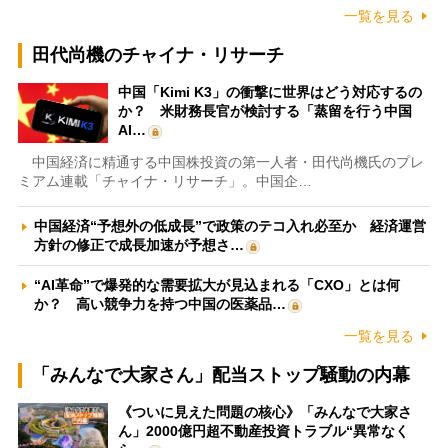
一覧を見る
田代尚機のチャイナ・リサーチ
中国「Kimi K3」の衝撃に世界はどう対応するの
か？ 米財務長官が検討する「蒸留を行う中国
AI…
中国経済に精通する中国株投資の第一人者・田代尚機氏のプレ
ミアム連載「チャイナ・リサーチ」。中国企…
中国経済“予想外の低成長”で政策のテコ入れ必至か 経済運営
方針の修正で成長加速が予想さ…
“AI革命”で爆発的な需要拡大が見込まれる「CXO」とは何
か？ 高い競争力を持つ中国の医薬品…
一覧を見る
「みんなで大家さん」配当ストップ騒動の内幕
《ついに見えた問題の核心》「みんなで大家さ
ん」2000億円超不動産投資トラブル“異常なく