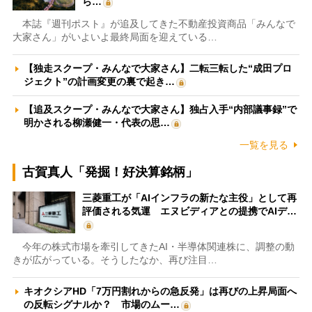
ら…
本誌『週刊ポスト』が追及してきた不動産投資商品「みんなで
大家さん」がいよいよ最終局面を迎えている…
【独走スクープ・みんなで大家さん】二転三転した“成田プロ
ジェクト”の計画変更の裏で起き…
【追及スクープ・みんなで大家さん】独占入手“内部議事録”で
明かされる柳瀬健一・代表の思…
一覧を見る
古賀真人「発掘！好決算銘柄」
三菱重工が「AIインフラの新たな主役」として再
評価される気運 エヌビディアとの提携でAIデ…
今年の株式市場を牽引してきたAI・半導体関連株に、調整の動
きが広がっている。そうしたなか、再び注目…
キオクシアHD「7万円割れからの急反発」は再びの上昇局面へ
の反転シグナルか？ 市場のムー…