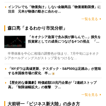
インフレでも「物価負け」しない金融商品「物価連動国債」に
注目 元本が物価の動きに合わせ…
一覧を見る
森口亮「まるわかり市況分析」
「キオクシア急落で含み損が膨らんで…」損失を
投資家としての成長につなげる4つの視点 「…
半導体株を中心に相場の調整色が強まり、7月中旬にはキオク
シアホールディングスがストップ安をつけるな…
「NYダウは高値更新、ナスダック・S&P500は足踏み」が意味
する米国株市場の変化 半…
【歴史的な爆騰劇】時価総額10兆円企業が「2連続ストップ
高」「制限値幅拡大」の衝撃 フ…
一覧を見る
大前研一「ビジネス新大陸」の歩き方