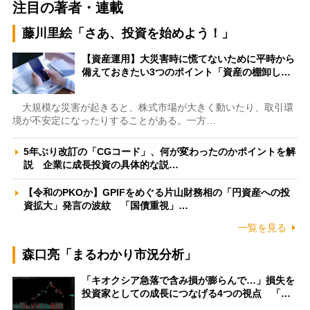
注目の著者・連載
藤川里絵「さあ、投資を始めよう！」
【資産運用】大災害時に慌てないために平時から
備えておきたい3つのポイント「資産の棚卸し…
大規模な災害が起きると、株式市場が大きく動いたり、取引環
境が不安定になったりすることがある。一方…
5年ぶり改訂の「CGコード」、何が変わったのかポイントを解
説 企業に成長投資の具体的な説…
【令和のPKOか】GPIFをめぐる片山財務相の「円資産への投
資拡大」発言の波紋 「国債重視」…
一覧を見る
森口亮「まるわかり市況分析」
「キオクシア急落で含み損が膨らんで…」損失を
投資家としての成長につなげる4つの視点 「…