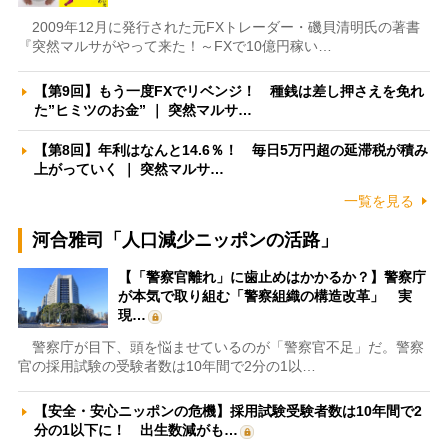
2009年12月に発行された元FXトレーダー・磯貝清明氏の著書
『突然マルサがやって来た！～FXで10億円稼い…
【第9回】もう一度FXでリベンジ！ 種銭は差し押さえを免れ
た”ヒミツのお金” ｜ 突然マルサ…
【第8回】年利はなんと14.6％！ 毎日5万円超の延滞税が積み
上がっていく ｜ 突然マルサ…
一覧を見る
河合雅司「人口減少ニッポンの活路」
【「警察官離れ」に歯止めはかかるか？】警察庁
が本気で取り組む「警察組織の構造改革」 実
現…
警察庁が目下、頭を悩ませているのが「警察官不足」だ。警察
官の採用試験の受験者数は10年間で2分の1以…
【安全・安心ニッポンの危機】採用試験受験者数は10年間で2
分の1以下に！ 出生数減がも…