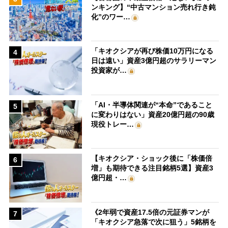
ンキング】“中古マンション売れ行き鈍
化”のワー…
「キオクシアが再び株価10万円になる
4
日は遠い」資産3億円超のサラリーマン
投資家が…
「AI・半導体関連が“本命”であること
5
に変わりはない」資産20億円超の90歳
現役トレー…
【キオクシア・ショック後に「株価倍
6
増」も期待できる注目銘柄5選】資産3
億円超・…
《2年弱で資産17.5倍の元証券マンが
7
「キオクシア急落で次に狙う」5銘柄を