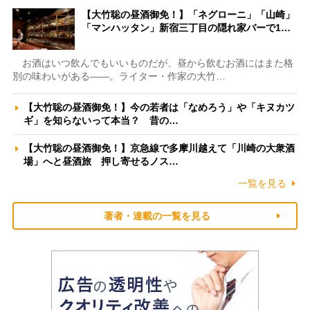
【大竹聡の昼酒御免！】「ネグローニ」「山崎」
「マンハッタン」新宿三丁目の隠れ家バーで1…
お酒はいつ飲んでもいいものだが、昼から飲むお酒にはまた格
別の味わいがある――。ライター・作家の大竹…
【大竹聡の昼酒御免！】今の若者は「なめろう」や「キヌカツ
ギ」を知らないって本当？ 昔の…
【大竹聡の昼酒御免！】京急線で多摩川越えて「川崎の大衆酒
場」へと昼酒旅 押し寄せるノス…
一覧を見る
著者・連載の一覧を見る