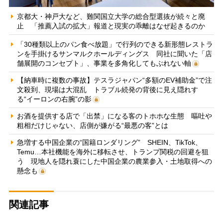
京都大・神戸大など、難関国立大学の総合型選抜が続々と廃
止 「推薦入試の拡大」報道と現実の乖離はなぜ起きるのか
「30種類以上のパン食べ放題」で行列のできる新形態レストラ
ンを手掛けるサンマルクホールディングス 同社に聞いた「店
舗展開のコンセプト」、事業を多角化してもぶれない軸
【納車時に複数の事故】テスラジャパン“多額のEV補助金”で注
文殺到、現場は大混乱 トラブル続発の背後に見え隠れす
る“イーロンの右腕”の影
お酒を提供する店で「出禁」になる客のトホホな生態 嘔吐や
粗相だけじゃない、店側が嫌がる“最悪の客”とは
急増する中国企業の“国籍ロンダリング” SHEIN、TikTok、
Temu…本社機能を海外に移転させ、トランプ関税の回避を狙
う 現地人を隠れ蓑にした中国企業の農業参入・土地取得への
懸念も
関連記事