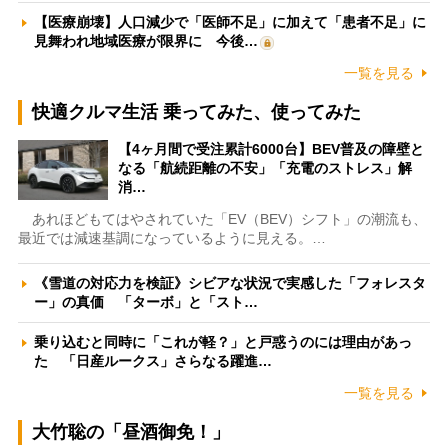
【医療崩壊】人口減少で「医師不足」に加えて「患者不足」に
見舞われ地域医療が限界に 今後…
一覧を見る
快適クルマ生活 乗ってみた、使ってみた
【4ヶ月間で受注累計6000台】BEV普及の障壁と
なる「航続距離の不安」「充電のストレス」解
消…
あれほどもてはやされていた「EV（BEV）シフト」の潮流も、
最近では減速基調になっているように見える。…
《雪道の対応力を検証》シビアな状況で実感した「フォレスタ
ー」の真価 「ターボ」と「スト…
乗り込むと同時に「これが軽？」と戸惑うのには理由があっ
た 「日産ルークス」さらなる躍進…
一覧を見る
大竹聡の「昼酒御免！」