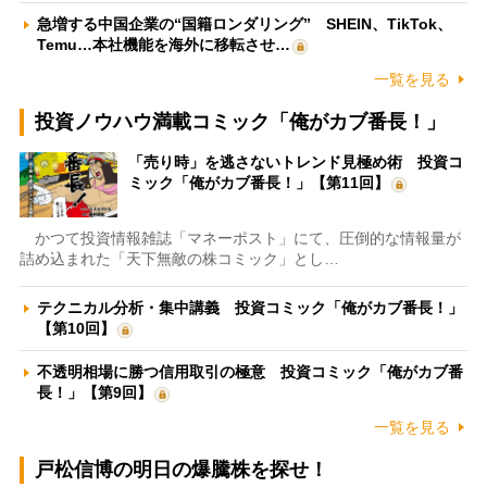
急増する中国企業の“国籍ロンダリング” SHEIN、TikTok、
Temu…本社機能を海外に移転させ…
一覧を見る
投資ノウハウ満載コミック「俺がカブ番長！」
「売り時」を逃さないトレンド見極め術 投資コ
ミック「俺がカブ番長！」【第11回】
かつて投資情報雑誌「マネーポスト」にて、圧倒的な情報量が
詰め込まれた「天下無敵の株コミック」とし…
テクニカル分析・集中講義 投資コミック「俺がカブ番長！」
【第10回】
不透明相場に勝つ信用取引の極意 投資コミック「俺がカブ番
長！」【第9回】
一覧を見る
戸松信博の明日の爆騰株を探せ！