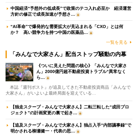
中国経済“予想外の低成長”で政策のテコ入れ必至か 経済運営
方針の修正で成長加速が予想さ…
“AI革命”で爆発的な需要拡大が見込まれる「CXO」とは何
か？ 高い競争力を持つ中国の医薬品…
一覧を見る
「みんなで大家さん」配当ストップ騒動の内幕
《ついに見えた問題の核心》「みんなで大家さ
ん」2000億円超不動産投資トラブル“異常なく
ら…
本誌『週刊ポスト』が追及してきた不動産投資商品「みんなで
大家さん」がいよいよ最終局面を迎えている…
【独走スクープ・みんなで大家さん】二転三転した“成田プロ
ジェクト”の計画変更の裏で起き…
【追及スクープ・みんなで大家さん】独占入手“内部議事録”で
明かされる柳瀬健一・代表の思…