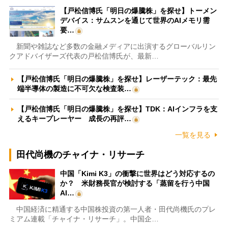
【戸松信博氏「明日の爆騰株」を探せ】トーメン
デバイス：サムスンを通じて世界のAIメモリ需
要…
新聞や雑誌など多数の金融メディアに出演するグローバルリン
クアドバイザーズ代表の戸松信博氏が、最新…
【戸松信博氏「明日の爆騰株」を探せ】レーザーテック：最先
端半導体の製造に不可欠な検査装…
【戸松信博氏「明日の爆騰株」を探せ】TDK：AIインフラを支
えるキープレーヤー 成長の再評…
一覧を見る
田代尚機のチャイナ・リサーチ
中国「Kimi K3」の衝撃に世界はどう対応するの
か？ 米財務長官が検討する「蒸留を行う中国
AI…
中国経済に精通する中国株投資の第一人者・田代尚機氏のプレ
ミアム連載「チャイナ・リサーチ」。中国企…