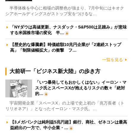
半導体株を中心に相場の調整色が強まり、7月中旬にはキオク
シアホールディングスがストップ安をつけるな…
「NYダウは高値更新、ナスダック・S&P500は足踏み」が意味
する米国株市場の変化 半…
【歴史的な爆騰劇】時価総額10兆円企業が「2連続ストップ
高」「制限値幅拡大」の衝撃 フ…
一覧を見る
大前研一「ビジネス新大陸」の歩き方
「いつ暴発してもおかしくはない」イーロン・マ
スク氏とスペースXが抱えるリスクの数々「絶対
的…
宇宙開発企業「スペースX」の上場で史上初の「兆万長者（ト
リリオネア）」となったイーロン・マスク氏。…
【3メガバンクは純利益5兆円超】銀行、商社、ゼネコンは最高
益続出の一方で、中小企業・…