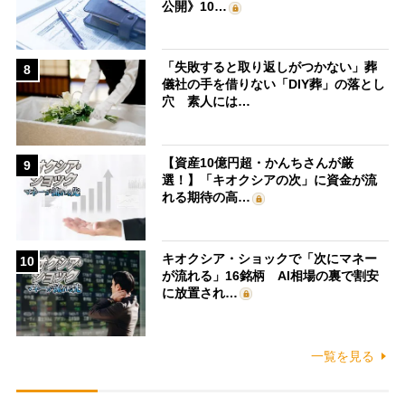
公開》10…
「失敗すると取り返しがつかない」葬
8
儀社の手を借りない「DIY葬」の落とし
穴 素人には…
【資産10億円超・かんちさんが厳
9
選！】「キオクシアの次」に資金が流
れる期待の高…
キオクシア・ショックで「次にマネー
10
が流れる」16銘柄 AI相場の裏で割安
に放置され…
一覧を見る