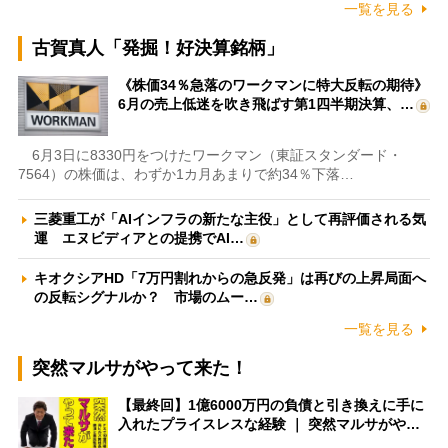
一覧を見る
古賀真人「発掘！好決算銘柄」
《株価34％急落のワークマンに特大反転の期待》
6月の売上低迷を吹き飛ばす第1四半期決算、…
6月3日に8330円をつけたワークマン（東証スタンダード・
7564）の株価は、わずか1カ月あまりで約34％下落…
三菱重工が「AIインフラの新たな主役」として再評価される気
運 エヌビディアとの提携でAI…
キオクシアHD「7万円割れからの急反発」は再びの上昇局面へ
の反転シグナルか？ 市場のムー…
一覧を見る
突然マルサがやって来た！
【最終回】1億6000万円の負債と引き換えに手に
入れたプライスレスな経験 ｜ 突然マルサがや…