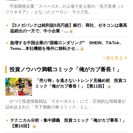
宇宙開発企業「スペースX」の上場で史上初の「兆万長者（ト
リリオネア）」となったイーロン・マスク氏。…
【3メガバンクは純利益5兆円超】銀行、商社、ゼネコンは最高
益続出の一方で、中小企業・…
急増する中国企業の“国籍ロンダリング” SHEIN、TikTok、
Temu…本社機能を海外に移転させ…
一覧を見る
投資ノウハウ満載コミック「俺がカブ番長！」
「売り時」を逃さないトレンド見極め術 投資コ
ミック「俺がカブ番長！」【第11回】
かつて投資情報雑誌「マネーポスト」にて、圧倒的な情報量が
詰め込まれた「天下無敵の株コミック」とし…
テクニカル分析・集中講義 投資コミック「俺がカブ番長！」
【第10回】