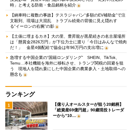
時」と考える防衛・食品銘柄を紹介
【納車時に複数の事故】テスラジャパン“多額のEV補助金”で注
文殺到、現場は大混乱 トラブル続発の背後に見え隠れす
る“イーロンの右腕”の影
【土俵に埋まるカネ】大の里、豊昇龍が黒星続きの名古屋場所
は「懸賞金2826万円」が下位力士に渡り「今日はみんなで焼肉
だ！」 金星4個配給で協会は年96万円の支出増に
急増する中国企業の“国籍ロンダリング” SHEIN、TikTok、
Temu…本社機能を海外に移転させ、トランプ関税の回避を狙
う 現地人を隠れ蓑にした中国企業の農業参入・土地取得への
懸念も
ランキング
【億り人オールスターが狙う20銘柄】
1
「総資産69億円超」90歳現役トレーダ
ーから“10…