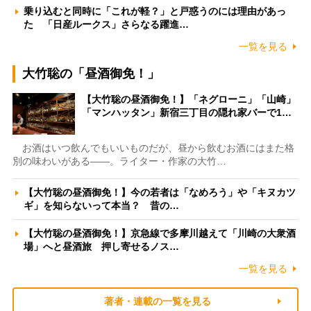
乗り込むと同時に「これが軽？」と戸惑うのには理由があっ
た 「日産ルークス」さらなる躍進…
一覧を見る
大竹聡の「昼酒御免！」
【大竹聡の昼酒御免！】「ネグローニ」「山崎」
「マンハッタン」新宿三丁目の隠れ家バーで1…
お酒はいつ飲んでもいいものだが、昼から飲むお酒にはまた格
別の味わいがある――。ライター・作家の大竹…
【大竹聡の昼酒御免！】今の若者は「なめろう」や「キヌカツ
ギ」を知らないって本当？ 昔の…
【大竹聡の昼酒御免！】京急線で多摩川越えて「川崎の大衆酒
場」へと昼酒旅 押し寄せるノス…
一覧を見る
著者・連載の一覧を見る