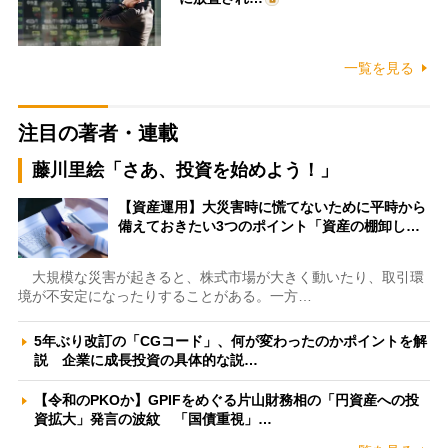
一覧を見る
注目の著者・連載
藤川里絵「さあ、投資を始めよう！」
【資産運用】大災害時に慌てないために平時から
備えておきたい3つのポイント「資産の棚卸し…
大規模な災害が起きると、株式市場が大きく動いたり、取引環
境が不安定になったりすることがある。一方…
5年ぶり改訂の「CGコード」、何が変わったのかポイントを解
説 企業に成長投資の具体的な説…
【令和のPKOか】GPIFをめぐる片山財務相の「円資産への投
資拡大」発言の波紋 「国債重視」…