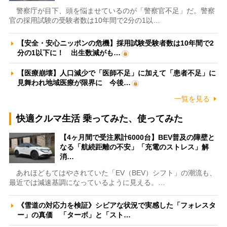
警察庁が目下、頭を悩ませているのが「警察官不足」だ。警察
官の採用試験の受験者数は10年間で2分の1以…
【安全・安心ニッポンの危機】採用試験受験者数は10年間で2
分の1以下に！ 出生数減がも…
【医療崩壊】人口減少で「医師不足」に加えて「患者不足」に
見舞われ地域医療が限界に 今後…
一覧を見る
快適クルマ生活 乗ってみた、使ってみた
【4ヶ月間で受注累計6000台】BEV普及の障壁と
なる「航続距離の不安」「充電のストレス」解
消…
あれほどもてはやされていた「EV（BEV）シフト」の潮流も、
最近では減速基調になっているように見える。…
《雪道の対応力を検証》シビアな状況で実感した「フォレスタ
ー」の真価 「ターボ」と「スト…