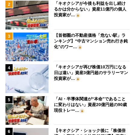
「キオクシアが今後も利益を出し続け
2
るかは分からない」資産11億円の個人
投資家が…
【首都圏の不動産価格「危ない駅」ラ
3
ンキング】“中古マンション売れ行き鈍
化”のワー…
「キオクシアが再び株価10万円になる
4
日は遠い」資産3億円超のサラリーマン
投資家が…
「AI・半導体関連が“本命”であること
5
に変わりはない」資産20億円超の90歳
現役トレー…
【キオクシア・ショック後に「株価倍
6