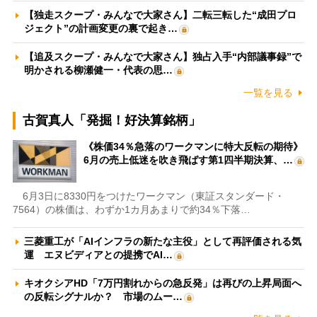
【独走スクープ・みんなで大家さん】二転三転した“成田プロ
ジェクト”の計画変更の裏で起き…
【追及スクープ・みんなで大家さん】独占入手“内部議事録”で
明かされる柳瀬健一・代表の思…
一覧を見る
古賀真人「発掘！好決算銘柄」
《株価34％急落のワークマンに特大反転の期待》
6月の売上低迷を吹き飛ばす第1四半期決算、…
6月3日に8330円をつけたワークマン（東証スタンダード・
7564）の株価は、わずか1カ月あまりで約34％下落…
三菱重工が「AIインフラの新たな主役」として再評価される気
運 エヌビディアとの提携でAI…
キオクシアHD「7万円割れからの急反発」は再びの上昇局面へ
の反転シグナルか？ 市場のムー…