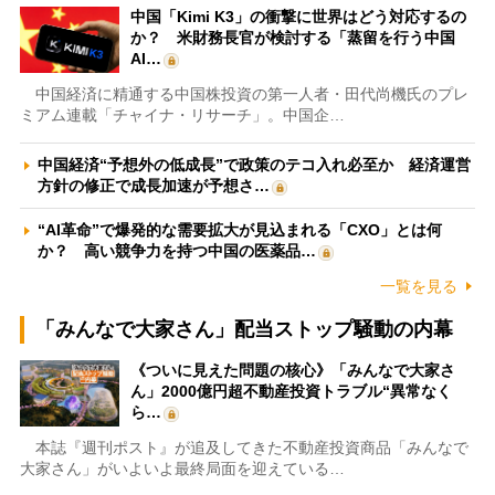
中国「Kimi K3」の衝撃に世界はどう対応するの
か？ 米財務長官が検討する「蒸留を行う中国
AI…
中国経済に精通する中国株投資の第一人者・田代尚機氏のプレ
ミアム連載「チャイナ・リサーチ」。中国企…
中国経済“予想外の低成長”で政策のテコ入れ必至か 経済運営
方針の修正で成長加速が予想さ…
“AI革命”で爆発的な需要拡大が見込まれる「CXO」とは何
か？ 高い競争力を持つ中国の医薬品…
一覧を見る
「みんなで大家さん」配当ストップ騒動の内幕
《ついに見えた問題の核心》「みんなで大家さ
ん」2000億円超不動産投資トラブル“異常なく
ら…
本誌『週刊ポスト』が追及してきた不動産投資商品「みんなで
大家さん」がいよいよ最終局面を迎えている…