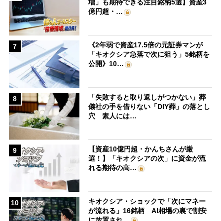
増」も期待できる注目銘柄5選】資産3
億円超・…
《2年弱で資産17.5倍の元証券マンが
7
「キオクシア急落で次に狙う」5銘柄を
公開》10…
「失敗すると取り返しがつかない」葬
8
儀社の手を借りない「DIY葬」の落とし
穴 素人には…
【資産10億円超・かんちさんが厳
9
選！】「キオクシアの次」に資金が流
れる期待の高…
キオクシア・ショックで「次にマネー
10
が流れる」16銘柄 AI相場の裏で割安
に放置され…