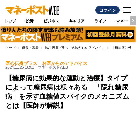
ログイン
トップ
投資
ビジネス
キャリア
ライフ
マネー
トップ
連載・著者
医心伝身プラス 名医からのアドバイス
【糖尿病に効果
医心伝身プラス 名医からのアドバイス
2024.11.26 16:01
マネーポストWEB
【糖尿病に効果的な運動と治療】タイプ
によって糖尿病は様々ある 「隠れ糖尿
病」を示す血糖値スパイクのメカニズム
とは【医師が解説】
Loaded
:
100.00%
/
Unmute