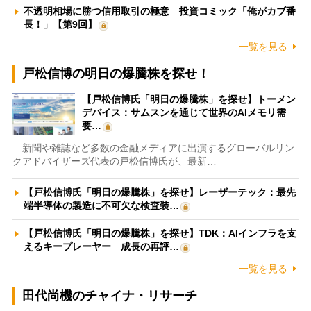
不透明相場に勝つ信用取引の極意 投資コミック「俺がカブ番
長！」【第9回】
一覧を見る
戸松信博の明日の爆騰株を探せ！
【戸松信博氏「明日の爆騰株」を探せ】トーメン
デバイス：サムスンを通じて世界のAIメモリ需
要…
新聞や雑誌など多数の金融メディアに出演するグローバルリン
クアドバイザーズ代表の戸松信博氏が、最新…
【戸松信博氏「明日の爆騰株」を探せ】レーザーテック：最先
端半導体の製造に不可欠な検査装…
【戸松信博氏「明日の爆騰株」を探せ】TDK：AIインフラを支
えるキープレーヤー 成長の再評…
一覧を見る
田代尚機のチャイナ・リサーチ