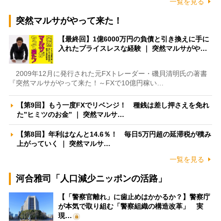
一覧を見る
突然マルサがやって来た！
【最終回】1億6000万円の負債と引き換えに手に
入れたプライスレスな経験 ｜ 突然マルサがや…
2009年12月に発行された元FXトレーダー・磯貝清明氏の著書
『突然マルサがやって来た！～FXで10億円稼い…
【第9回】もう一度FXでリベンジ！ 種銭は差し押さえを免れ
た”ヒミツのお金” ｜ 突然マルサ…
【第8回】年利はなんと14.6％！ 毎日5万円超の延滞税が積み
上がっていく ｜ 突然マルサ…
一覧を見る
河合雅司「人口減少ニッポンの活路」
【「警察官離れ」に歯止めはかかるか？】警察庁
が本気で取り組む「警察組織の構造改革」 実
現…