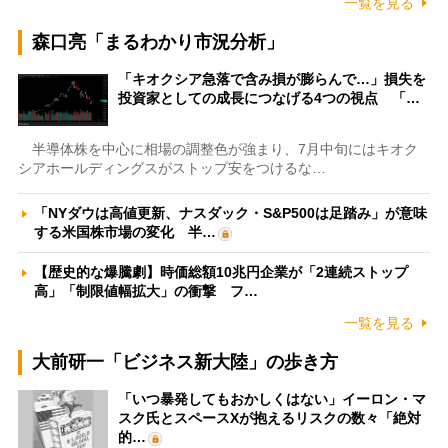
一覧を見る
森口亮「まるわかり市況分析」
「キオクシア急落で含み損が膨らんで…」損失を
投資家としての成長につなげる4つの視点 「…
半導体株を中心に相場の調整色が強まり、7月中旬にはキオク
シアホールディングスがストップ安をつけるな…
「NYダウは高値更新、ナスダック・S&P500は足踏み」が意味
する米国株市場の変化 半…
【歴史的な爆騰劇】時価総額10兆円企業が「2連続ストップ
高」「制限値幅拡大」の衝撃 フ…
一覧を見る
大前研一「ビジネス新大陸」の歩き方
「いつ暴発してもおかしくはない」イーロン・マ
スク氏とスペースXが抱えるリスクの数々「絶対
的…