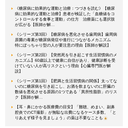
《糖尿病に効果的な運動と治療：つづきを読む》【糖尿
病に効果的な運動と治療】患者が検証した「血糖値をコ
ントロールする食事と運動」の仕方 治療薬にも選択肢
が広がる【医師が解…
《シリーズ第3回》【糖尿病を悪化させる歯周病】歯周病
原菌の毒素が糖尿病発症や進行につながるメカニズム
特にぽっちゃり型の人が要注意の理由【医師が解説】
《シリーズ第2回》【突然死を引き起こす生活習慣病のメ
カニズム】60歳以上で健康に自信があり、健康診断を受
けていない人が高リスクという理由【心臓専門医が解
説】
《シリーズ第1回》【肥満と生活習慣病の関係】太ってな
いのに糖尿病を引き起こし、お酒を飲まないのに肝臓の
数値を悪化させる原因の1つである「異所性脂肪」のリス
ク【医師が解…
【耳・鼻にかかる医療費の目安】「難聴、めまい、副鼻
腔炎でのCT撮影」が無駄な出費になるケース多数、「と
りあえず様子を見ましょう」の薬は不要なことも