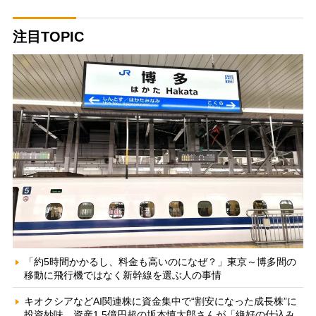
注目TOPIC
「約5時間かかるし、料金も高いのになぜ？」東京～博多間の
移動に飛行機ではなく新幹線を選ぶ人の事情
キオクシアなどAI関連株に資金集中で“割安になった成長株”に
投資妙味 資産1.5億円超の坂本慎太郎さんが「絶好の仕込み