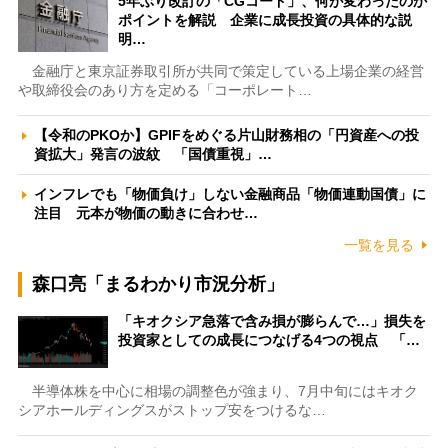
5年ぶり改訂の「CGコード」、何が変わったのか
ポイントを解説 企業に成長投資の具体的な説
明…
金融庁と東京証券取引所が共同で策定している上場企業の経営
や取締役会のあり方を定める「コーポレート…
【令和のPKOか】GPIFをめぐる片山財務相の「円資産への投
資拡大」発言の波紋 「国債重視」…
インフレでも「物価負け」しない金融商品「物価連動国債」に
注目 元本が物価の動きに合わせ…
一覧を見る
森口亮「まるわかり市況分析」
「キオクシア急落で含み損が膨らんで…」損失を
投資家としての成長につなげる4つの視点 「…
半導体株を中心に相場の調整色が強まり、7月中旬にはキオク
シアホールディングスがストップ安をつけるな…