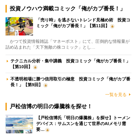
投資ノウハウ満載コミック「俺がカブ番長！」
「売り時」を逃さないトレンド見極め術 投資コ
ミック「俺がカブ番長！」【第11回】
かつて投資情報雑誌「マネーポスト」にて、圧倒的な情報量が
詰め込まれた「天下無敵の株コミック」とし…
テクニカル分析・集中講義 投資コミック「俺がカブ番長！」
【第10回】
不透明相場に勝つ信用取引の極意 投資コミック「俺がカブ番
長！」【第9回】
一覧を見る
戸松信博の明日の爆騰株を探せ！
【戸松信博氏「明日の爆騰株」を探せ】トーメン
デバイス：サムスンを通じて世界のAIメモリ需
要…