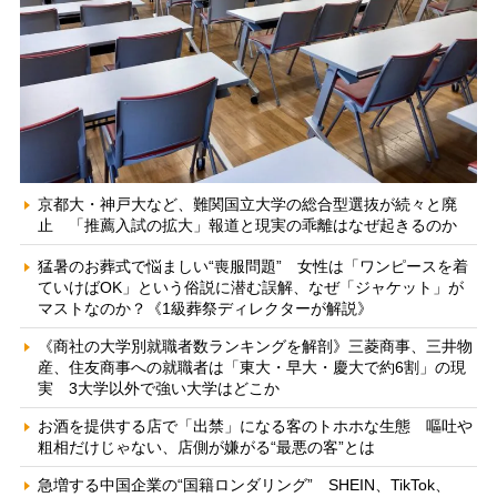
京都大・神戸大など、難関国立大学の総合型選抜が続々と廃
止 「推薦入試の拡大」報道と現実の乖離はなぜ起きるのか
猛暑のお葬式で悩ましい“喪服問題” 女性は「ワンピースを着
ていけばOK」という俗説に潜む誤解、なぜ「ジャケット」が
マストなのか？《1級葬祭ディレクターが解説》
《商社の大学別就職者数ランキングを解剖》三菱商事、三井物
産、住友商事への就職者は「東大・早大・慶大で約6割」の現
実 3大学以外で強い大学はどこか
お酒を提供する店で「出禁」になる客のトホホな生態 嘔吐や
粗相だけじゃない、店側が嫌がる“最悪の客”とは
急増する中国企業の“国籍ロンダリング” SHEIN、TikTok、