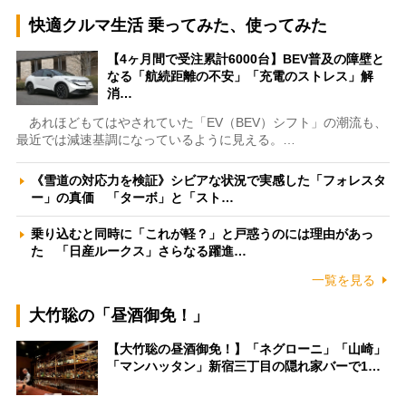
快適クルマ生活 乗ってみた、使ってみた
【4ヶ月間で受注累計6000台】BEV普及の障壁と
なる「航続距離の不安」「充電のストレス」解
消…
あれほどもてはやされていた「EV（BEV）シフト」の潮流も、
最近では減速基調になっているように見える。…
《雪道の対応力を検証》シビアな状況で実感した「フォレスタ
ー」の真価 「ターボ」と「スト…
乗り込むと同時に「これが軽？」と戸惑うのには理由があっ
た 「日産ルークス」さらなる躍進…
一覧を見る
大竹聡の「昼酒御免！」
【大竹聡の昼酒御免！】「ネグローニ」「山崎」
「マンハッタン」新宿三丁目の隠れ家バーで1…