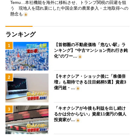
Temu…本社機能を海外に移転させ、トランプ関税の回避を狙
う 現地人を隠れ蓑にした中国企業の農業参入・土地取得への
懸念も
ランキング
【首都圏の不動産価格「危ない駅」ラ
1
ンキング】“中古マンション売れ行き鈍
化”のワー…
【キオクシア・ショック後に「株価倍
2
増」も期待できる注目銘柄5選】資産3
億円超・…
「キオクシアが今後も利益を出し続け
3
るかは分からない」資産11億円の個人
投資家が…