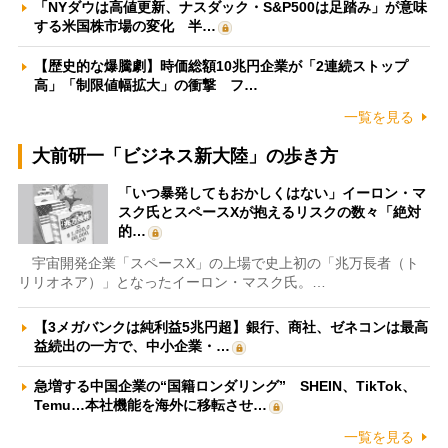
「NYダウは高値更新、ナスダック・S&P500は足踏み」が意味
する米国株市場の変化 半…
【歴史的な爆騰劇】時価総額10兆円企業が「2連続ストップ
高」「制限値幅拡大」の衝撃 フ…
一覧を見る
大前研一「ビジネス新大陸」の歩き方
「いつ暴発してもおかしくはない」イーロン・マ
スク氏とスペースXが抱えるリスクの数々「絶対
的…
宇宙開発企業「スペースX」の上場で史上初の「兆万長者（ト
リリオネア）」となったイーロン・マスク氏。…
【3メガバンクは純利益5兆円超】銀行、商社、ゼネコンは最高
益続出の一方で、中小企業・…
急増する中国企業の“国籍ロンダリング” SHEIN、TikTok、
Temu…本社機能を海外に移転させ…
一覧を見る