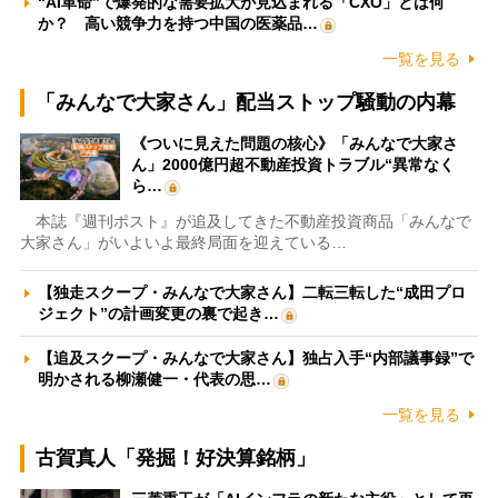
“AI革命”で爆発的な需要拡大が見込まれる「CXO」とは何
か？ 高い競争力を持つ中国の医薬品…
一覧を見る
「みんなで大家さん」配当ストップ騒動の内幕
《ついに見えた問題の核心》「みんなで大家さ
ん」2000億円超不動産投資トラブル“異常なく
ら…
本誌『週刊ポスト』が追及してきた不動産投資商品「みんなで
大家さん」がいよいよ最終局面を迎えている…
【独走スクープ・みんなで大家さん】二転三転した“成田プロ
ジェクト”の計画変更の裏で起き…
【追及スクープ・みんなで大家さん】独占入手“内部議事録”で
明かされる柳瀬健一・代表の思…
一覧を見る
古賀真人「発掘！好決算銘柄」