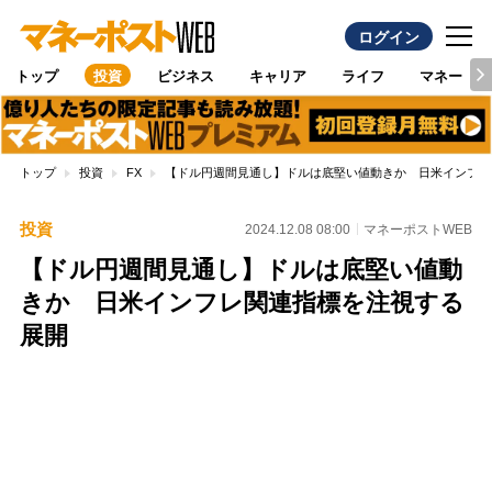
ログイン
トップ
投資
ビジネス
キャリア
ライフ
マネー
トップ
投資
FX
【ドル円週間見通し】ドルは底堅い値動きか 日米インフレ
投資
2024.12.08 08:00
マネーポストWEB
【ドル円週間見通し】ドルは底堅い値動
きか 日米インフレ関連指標を注視する
展開
Loaded
:
100.00%
/
Unmute