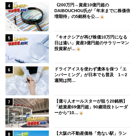
《200万円→資産10億円超の
4
DAIBOUCHOU氏が「年末までに株価倍
増期待」の5銘柄を公…
「キオクシアが再び株価10万円になる
5
日は遠い」資産3億円超のサラリーマン
投資家が…
ドライアイスを使わず遺体を保つ「エ
6
ンバーミング」が日本でも普及 1～2
週間は問…
【億り人オールスターが狙う20銘柄】
7
「総資産69億円超」90歳現役トレーダ
ーから“10…
【大阪の不動産価格「危ない駅」ラン
8