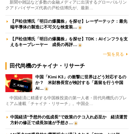
新聞や雑誌など多数の金融メディアに出演するグローバルリン
クアドバイザーズ代表の戸松信博氏が、最新…
【戸松信博氏「明日の爆騰株」を探せ】レーザーテック：最先
端半導体の製造に不可欠な検査装…
【戸松信博氏「明日の爆騰株」を探せ】TDK：AIインフラを支
えるキープレーヤー 成長の再評…
一覧を見る
田代尚機のチャイナ・リサーチ
中国「Kimi K3」の衝撃に世界はどう対応するの
か？ 米財務長官が検討する「蒸留を行う中国
AI…
中国経済に精通する中国株投資の第一人者・田代尚機氏のプレ
ミアム連載「チャイナ・リサーチ」。中国企…
中国経済“予想外の低成長”で政策のテコ入れ必至か 経済運営
方針の修正で成長加速が予想さ…