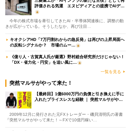
三菱重工が「AIインフラの新たな主役」として再
評価される気運 エヌビディアとの提携でAIデ…
今年の株式市場を牽引してきたAI・半導体関連株に、調整の動
きが広がっている。そうしたなか、再び注目…
キオクシアHD「7万円割れからの急反発」は再びの上昇局面へ
の反転シグナルか？ 市場のムー…
《億り人・古賀真人氏が厳選》野村総合研究所だけじゃない！
「DX・省力化・円安」を追い風に…
一覧を見る
突然マルサがやって来た！
【最終回】1億6000万円の負債と引き換えに手に
入れたプライスレスな経験 ｜ 突然マルサがや…
2009年12月に発行された元FXトレーダー・磯貝清明氏の著書
『突然マルサがやって来た！～FXで10億円稼い…