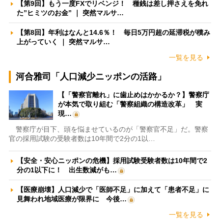
【第9回】もう一度FXでリベンジ！ 種銭は差し押さえを免れ
た”ヒミツのお金” ｜ 突然マルサ…
【第8回】年利はなんと14.6％！ 毎日5万円超の延滞税が積み
上がっていく ｜ 突然マルサ…
一覧を見る
河合雅司「人口減少ニッポンの活路」
【「警察官離れ」に歯止めはかかるか？】警察庁
が本気で取り組む「警察組織の構造改革」 実
現…
警察庁が目下、頭を悩ませているのが「警察官不足」だ。警察
官の採用試験の受験者数は10年間で2分の1以…
【安全・安心ニッポンの危機】採用試験受験者数は10年間で2
分の1以下に！ 出生数減がも…
【医療崩壊】人口減少で「医師不足」に加えて「患者不足」に
見舞われ地域医療が限界に 今後…
一覧を見る