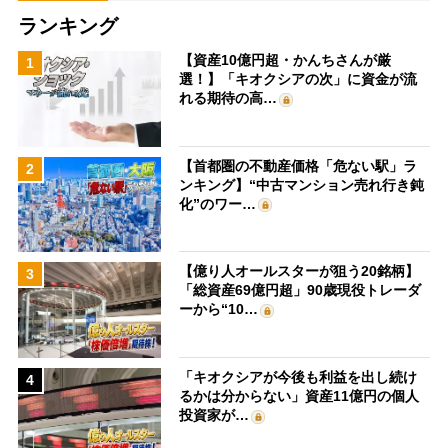
ランキング
【資産10億円超・かんちさんが厳
1
選！】「キオクシアの次」に資金が流
れる期待の高…
【首都圏の不動産価格「危ない駅」ラ
2
ンキング】“中古マンション売れ行き鈍
化”のワー…
【億り人オールスターが狙う20銘柄】
3
「総資産69億円超」90歳現役トレーダ
ーから“10…
「キオクシアが今後も利益を出し続け
4
るかは分からない」資産11億円の個人
投資家が…