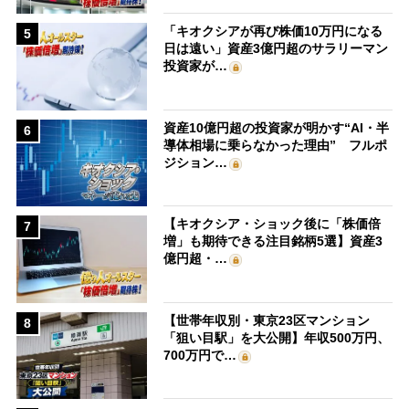
「キオクシアが再び株価10万円になる
5
日は遠い」資産3億円超のサラリーマン
投資家が…
資産10億円超の投資家が明かす“AI・半
6
導体相場に乗らなかった理由” フルポ
ジション…
【キオクシア・ショック後に「株価倍
7
増」も期待できる注目銘柄5選】資産3
億円超・…
【世帯年収別・東京23区マンション
8
「狙い目駅」を大公開】年収500万円、
700万円で…