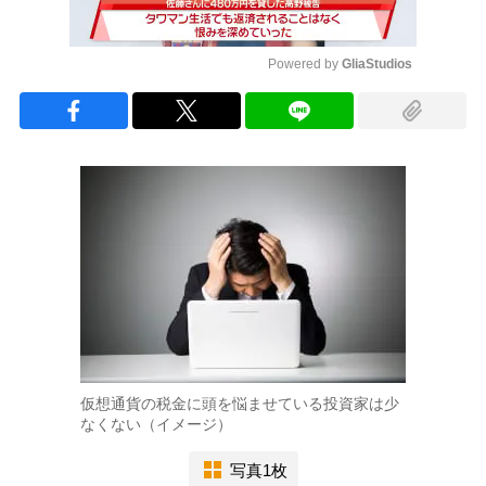
Powered by 
GliaStudios
Mute
仮想通貨の税金に頭を悩ませている投資家は少
なくない（イメージ）
写真1枚