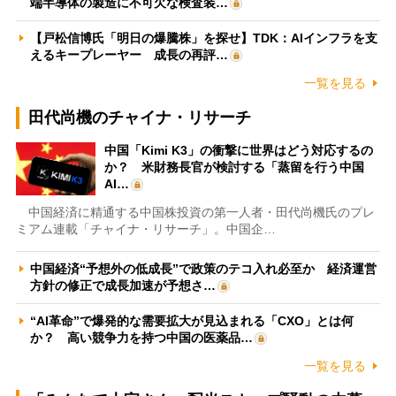
端半導体の製造に不可欠な検査装…
【戸松信博氏「明日の爆騰株」を探せ】TDK：AIインフラを支
えるキープレーヤー 成長の再評…
一覧を見る
田代尚機のチャイナ・リサーチ
中国「Kimi K3」の衝撃に世界はどう対応するの
か？ 米財務長官が検討する「蒸留を行う中国
AI…
中国経済に精通する中国株投資の第一人者・田代尚機氏のプレ
ミアム連載「チャイナ・リサーチ」。中国企…
中国経済“予想外の低成長”で政策のテコ入れ必至か 経済運営
方針の修正で成長加速が予想さ…
“AI革命”で爆発的な需要拡大が見込まれる「CXO」とは何
か？ 高い競争力を持つ中国の医薬品…
一覧を見る