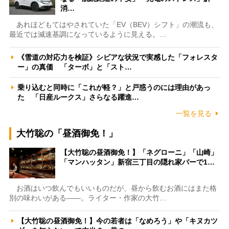
消…
あれほどもてはやされていた「EV（BEV）シフト」の潮流も、
最近では減速基調になっているように見える。…
《雪道の対応力を検証》シビアな状況で実感した「フォレスタ
ー」の真価 「ターボ」と「スト…
乗り込むと同時に「これが軽？」と戸惑うのには理由があっ
た 「日産ルークス」さらなる躍進…
一覧を見る
大竹聡の「昼酒御免！」
【大竹聡の昼酒御免！】「ネグローニ」「山崎」
「マンハッタン」新宿三丁目の隠れ家バーで1…
お酒はいつ飲んでもいいものだが、昼から飲むお酒にはまた格
別の味わいがある――。ライター・作家の大竹…
【大竹聡の昼酒御免！】今の若者は「なめろう」や「キヌカツ