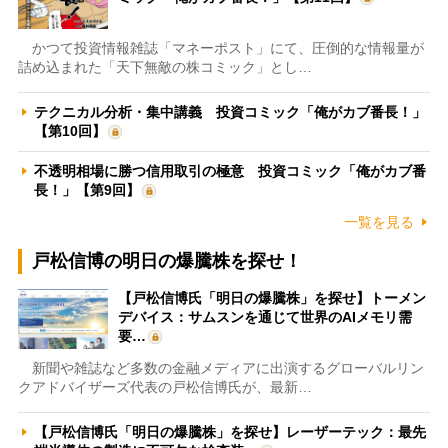
かつて投資情報雑誌「マネーポスト」にて、圧倒的な情報量が
詰め込まれた「天下無敵の株コミック」とし…
テクニカル分析・集中講義 投資コミック「俺がカブ番長！」
【第10回】
不透明相場に勝つ信用取引の極意 投資コミック「俺がカブ番
長！」【第9回】
一覧を見る
戸松信博の明日の爆騰株を探せ！
【戸松信博氏「明日の爆騰株」を探せ】トーメン
デバイス：サムスンを通じて世界のAIメモリ需
要…
新聞や雑誌など多数の金融メディアに出演するグローバルリン
クアドバイザーズ代表の戸松信博氏が、最新…
【戸松信博氏「明日の爆騰株」を探せ】レーザーテック：最先