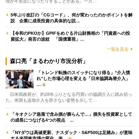
境が不安定になったりすることがある。一方…
5年ぶり改訂の「CGコード」、何が変わったのかポイントを解
説 企業に成長投資の具体的な説…
【令和のPKOか】GPIFをめぐる片山財務相の「円資産への投
資拡大」発言の波紋 「国債重視」…
一覧を見る
森口亮「まるわかり市況分析」
「トレンド転換のスイッチになり得る」“介入慣
れ”した市場心理を変える「日米協調為替介入」
…
日米両政府が、約28年ぶりとなる円買いの協調介入に踏み切っ
た。米国も追加介入を辞さない姿勢を示して…
「キオクシア急落で含み損が膨らんで…」損失を投資家として
の成長につなげる4つの視点 …
「NYダウは高値更新、ナスダック・S&P500は足踏み」が意味
する米国株市場の変化 半…