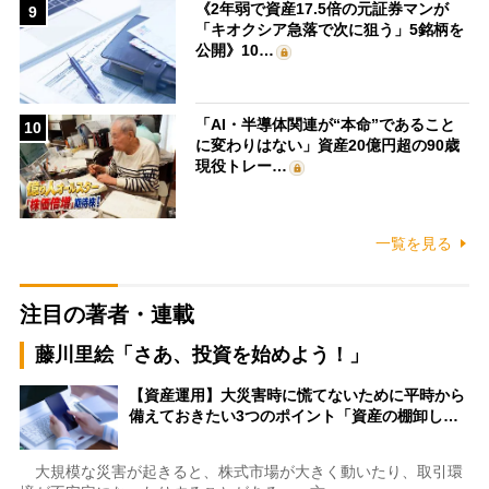
《2年弱で資産17.5倍の元証券マンが
9
「キオクシア急落で次に狙う」5銘柄を
公開》10…
「AI・半導体関連が“本命”であること
10
に変わりはない」資産20億円超の90歳
現役トレー…
一覧を見る
注目の著者・連載
藤川里絵「さあ、投資を始めよう！」
【資産運用】大災害時に慌てないために平時から
備えておきたい3つのポイント「資産の棚卸し…
大規模な災害が起きると、株式市場が大きく動いたり、取引環