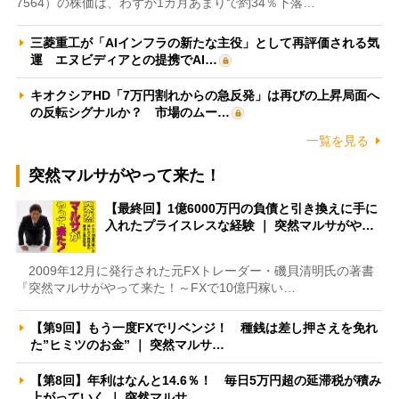
7564）の株価は、わずか1カ月あまりで約34％下落…
三菱重工が「AIインフラの新たな主役」として再評価される気
運 エヌビディアとの提携でAI…
キオクシアHD「7万円割れからの急反発」は再びの上昇局面へ
の反転シグナルか？ 市場のムー…
一覧を見る
突然マルサがやって来た！
【最終回】1億6000万円の負債と引き換えに手に
入れたプライスレスな経験 ｜ 突然マルサがや…
2009年12月に発行された元FXトレーダー・磯貝清明氏の著書
『突然マルサがやって来た！～FXで10億円稼い…
【第9回】もう一度FXでリベンジ！ 種銭は差し押さえを免れ
た”ヒミツのお金” ｜ 突然マルサ…
【第8回】年利はなんと14.6％！ 毎日5万円超の延滞税が積み
上がっていく ｜ 突然マルサ…