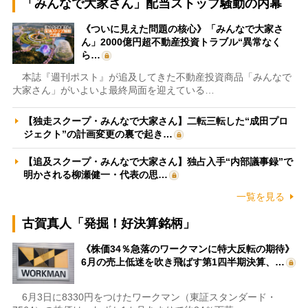
「みんなで大家さん」配当ストップ騒動の内幕
《ついに見えた問題の核心》「みんなで大家さ
ん」2000億円超不動産投資トラブル“異常なく
ら…
本誌『週刊ポスト』が追及してきた不動産投資商品「みんなで
大家さん」がいよいよ最終局面を迎えている…
【独走スクープ・みんなで大家さん】二転三転した“成田プロ
ジェクト”の計画変更の裏で起き…
【追及スクープ・みんなで大家さん】独占入手“内部議事録”で
明かされる柳瀬健一・代表の思…
一覧を見る
古賀真人「発掘！好決算銘柄」
《株価34％急落のワークマンに特大反転の期待》
6月の売上低迷を吹き飛ばす第1四半期決算、…
6月3日に8330円をつけたワークマン（東証スタンダード・