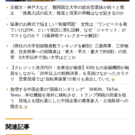
京都大・神戸大など、難関国立大学の総合型選抜が続々と廃
止 「推薦入試の拡大」報道と現実の乖離はなぜ起きるのか
猛暑のお葬式で悩ましい“喪服問題” 女性は「ワンピースを着
ていけばOK」という俗説に潜む誤解、なぜ「ジャケット」が
マストなのか？《1級葬祭ディレクターが解説》
《商社の大学別就職者数ランキングを解剖》三菱商事、三井物
産、住友商事への就職者は「東大・早大・慶大で約6割」の現
実 3大学以外で強い大学はどこか
【クレジット決済代行・全東信が破産】63社もの金融機関が融
資をしながら「20年以上の粉飾決算」を見抜けなかったカラク
リ 営業現場では“自転車操業”の焦りも表出していた
急増する中国企業の“国籍ロンダリング” SHEIN、TikTok、
Temu…本社機能を海外に移転させ、トランプ関税の回避を狙
う 現地人を隠れ蓑にした中国企業の農業参入・土地取得への
懸念も
関連記事