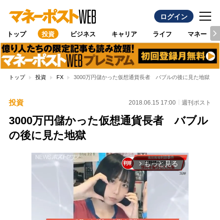
ログイン
トップ
投資
ビジネス
キャリア
ライフ
マネー
トップ
投資
FX
3000万円儲かった仮想通貨長者 バブルの後に見た地獄
投資
2018.06.15 17:00
週刊ポスト
3000万円儲かった仮想通貨長者 バブル
の後に見た地獄
もっと見る
arrow_forward_ios