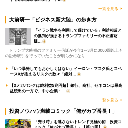
一覧を見る
大前研一「ビジネス新大陸」の歩き方
「イラン戦争を利用して儲けている」利益相反と
の批判が強まるトランプファミリーの不正蓄財
疑…
トランプ大統領のファミリー信託が今年1～3月に3000回以上も
の証券取引を行っていたことが明らかになり…
「いつ暴発してもおかしくはない」イーロン・マスク氏とスペ
ースXが抱えるリスクの数々「絶対…
【3メガバンクは純利益5兆円超】銀行、商社、ゼネコンは最高
益続出の一方で、中小企業・…
一覧を見る
投資ノウハウ満載コミック「俺がカブ番長！」
「売り時」を逃さないトレンド見極め術 投資コ
ミック「俺がカブ番長！」【第11回】