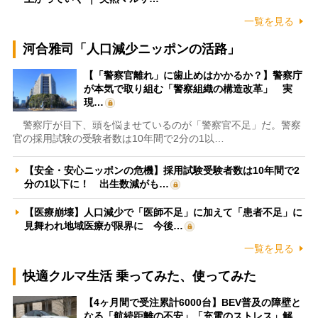
一覧を見る
河合雅司「人口減少ニッポンの活路」
【「警察官離れ」に歯止めはかかるか？】警察庁
が本気で取り組む「警察組織の構造改革」 実
現…
警察庁が目下、頭を悩ませているのが「警察官不足」だ。警察
官の採用試験の受験者数は10年間で2分の1以…
【安全・安心ニッポンの危機】採用試験受験者数は10年間で2
分の1以下に！ 出生数減がも…
【医療崩壊】人口減少で「医師不足」に加えて「患者不足」に
見舞われ地域医療が限界に 今後…
一覧を見る
快適クルマ生活 乗ってみた、使ってみた
【4ヶ月間で受注累計6000台】BEV普及の障壁と
なる「航続距離の不安」「充電のストレス」解