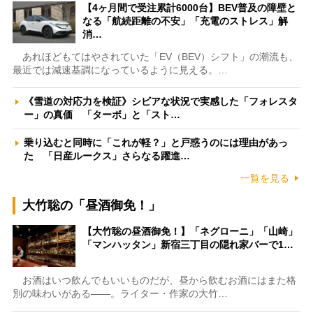
【4ヶ月間で受注累計6000台】BEV普及の障壁と
なる「航続距離の不安」「充電のストレス」解
消…
あれほどもてはやされていた「EV（BEV）シフト」の潮流も、
最近では減速基調になっているように見える。…
《雪道の対応力を検証》シビアな状況で実感した「フォレスタ
ー」の真価 「ターボ」と「スト…
乗り込むと同時に「これが軽？」と戸惑うのには理由があっ
た 「日産ルークス」さらなる躍進…
一覧を見る
大竹聡の「昼酒御免！」
【大竹聡の昼酒御免！】「ネグローニ」「山崎」
「マンハッタン」新宿三丁目の隠れ家バーで1…
お酒はいつ飲んでもいいものだが、昼から飲むお酒にはまた格
別の味わいがある――。ライター・作家の大竹…