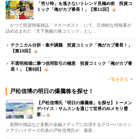
「売り時」を逃さないトレンド見極め術 投資コ
ミック「俺がカブ番長！」【第11回】
かつて投資情報雑誌「マネーポスト」にて、圧倒的な情報量が
詰め込まれた「天下無敵の株コミック」とし…
テクニカル分析・集中講義 投資コミック「俺がカブ番長！」
【第10回】
不透明相場に勝つ信用取引の極意 投資コミック「俺がカブ番
長！」【第9回】
一覧を見る
戸松信博の明日の爆騰株を探せ！
【戸松信博氏「明日の爆騰株」を探せ】トーメン
デバイス：サムスンを通じて世界のAIメモリ需
要…
新聞や雑誌など多数の金融メディアに出演するグローバルリン
クアドバイザーズ代表の戸松信博氏が、最新…