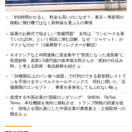
「約5時間かかるし、料金も高いのになぜ？」東京～博多間の
移動に飛行機ではなく新幹線を選ぶ人の事情
猛暑のお葬式で悩ましい“喪服問題” 女性は「ワンピースを着
ていけばOK」という俗説に潜む誤解、なぜ「ジャケット」が
マストなのか？《1級葬祭ディレクターが解説》
キオクシアなどAI関連株に資金集中で“割安になった成長株”に
投資妙味 資産1.5億円超の坂本慎太郎さんが「絶好の仕込み
時」と考える防衛・食品銘柄を紹介
「30種類以上のパン食べ放題」で行列のできる新形態レストラ
ンを手掛けるサンマルクホールディングス 同社に聞いた「店
舗展開のコンセプト」、事業を多角化してもぶれない軸
急増する中国企業の“国籍ロンダリング” SHEIN、TikTok、
Temu…本社機能を海外に移転させ、トランプ関税の回避を狙
う 現地人を隠れ蓑にした中国企業の農業参入・土地取得への
懸念も