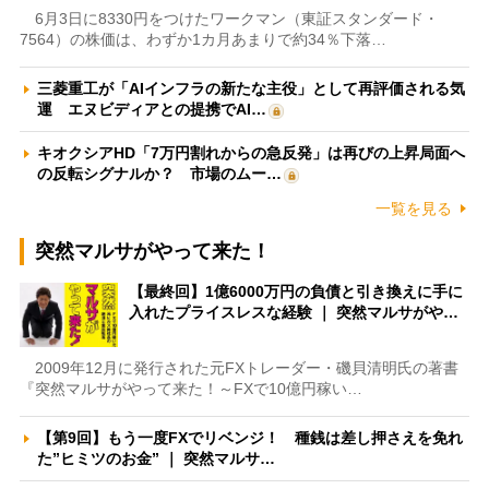
6月3日に8330円をつけたワークマン（東証スタンダード・
7564）の株価は、わずか1カ月あまりで約34％下落…
三菱重工が「AIインフラの新たな主役」として再評価される気
運 エヌビディアとの提携でAI…
キオクシアHD「7万円割れからの急反発」は再びの上昇局面へ
の反転シグナルか？ 市場のムー…
一覧を見る
突然マルサがやって来た！
【最終回】1億6000万円の負債と引き換えに手に
入れたプライスレスな経験 ｜ 突然マルサがや…
2009年12月に発行された元FXトレーダー・磯貝清明氏の著書
『突然マルサがやって来た！～FXで10億円稼い…
【第9回】もう一度FXでリベンジ！ 種銭は差し押さえを免れ
た”ヒミツのお金” ｜ 突然マルサ…