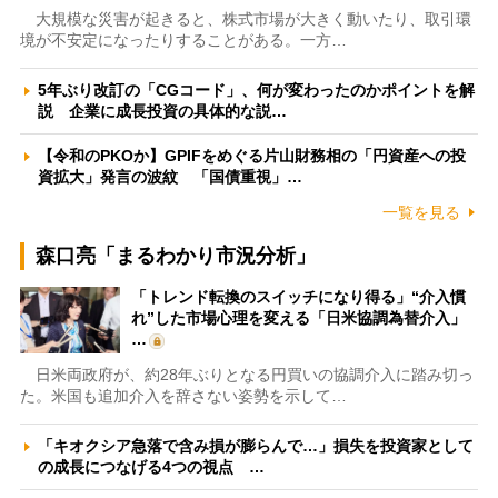
大規模な災害が起きると、株式市場が大きく動いたり、取引環
境が不安定になったりすることがある。一方…
5年ぶり改訂の「CGコード」、何が変わったのかポイントを解
説 企業に成長投資の具体的な説…
【令和のPKOか】GPIFをめぐる片山財務相の「円資産への投
資拡大」発言の波紋 「国債重視」…
一覧を見る
森口亮「まるわかり市況分析」
「トレンド転換のスイッチになり得る」“介入慣
れ”した市場心理を変える「日米協調為替介入」
…
日米両政府が、約28年ぶりとなる円買いの協調介入に踏み切っ
た。米国も追加介入を辞さない姿勢を示して…
「キオクシア急落で含み損が膨らんで…」損失を投資家として
の成長につなげる4つの視点 …