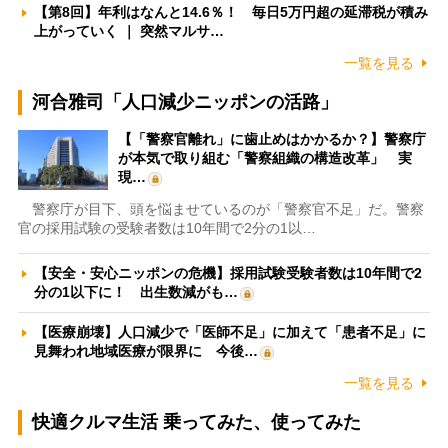
【第8回】年利はなんと14.6％！ 毎日5万円超の延滞税が積み
上がっていく ｜ 突然マルサ…
一覧を見る
河合雅司「人口減少ニッポンの活路」
【「警察官離れ」に歯止めはかかるか？】警察庁
が本気で取り組む「警察組織の構造改革」 実
現…
警察庁が目下、頭を悩ませているのが「警察官不足」だ。警察
官の採用試験の受験者数は10年間で2分の1以…
【安全・安心ニッポンの危機】採用試験受験者数は10年間で2
分の1以下に！ 出生数減がも…
【医療崩壊】人口減少で「医師不足」に加えて「患者不足」に
見舞われ地域医療が限界に 今後…
一覧を見る
快適クルマ生活 乗ってみた、使ってみた