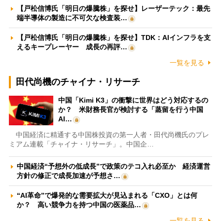
【戸松信博氏「明日の爆騰株」を探せ】レーザーテック：最先
端半導体の製造に不可欠な検査装…
【戸松信博氏「明日の爆騰株」を探せ】TDK：AIインフラを支
えるキープレーヤー 成長の再評…
一覧を見る
田代尚機のチャイナ・リサーチ
中国「Kimi K3」の衝撃に世界はどう対応するの
か？ 米財務長官が検討する「蒸留を行う中国
AI…
中国経済に精通する中国株投資の第一人者・田代尚機氏のプレ
ミアム連載「チャイナ・リサーチ」。中国企…
中国経済“予想外の低成長”で政策のテコ入れ必至か 経済運営
方針の修正で成長加速が予想さ…
“AI革命”で爆発的な需要拡大が見込まれる「CXO」とは何
か？ 高い競争力を持つ中国の医薬品…
一覧を見る