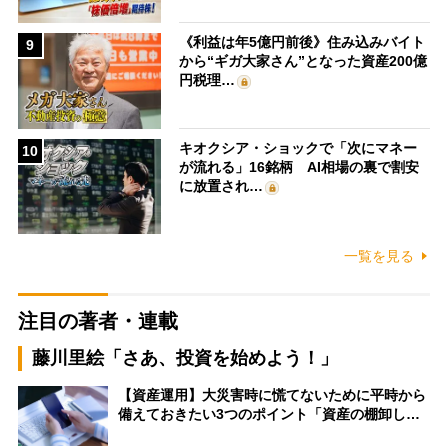
《利益は年5億円前後》住み込みバイト
9
から“ギガ大家さん”となった資産200億
円税理…
キオクシア・ショックで「次にマネー
10
が流れる」16銘柄 AI相場の裏で割安
に放置され…
一覧を見る
注目の著者・連載
藤川里絵「さあ、投資を始めよう！」
【資産運用】大災害時に慌てないために平時から
備えておきたい3つのポイント「資産の棚卸し…