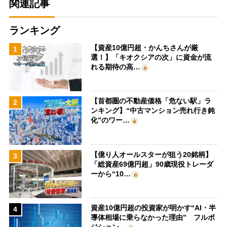
関連記事
ランキング
【資産10億円超・かんちさんが厳
1
選！】「キオクシアの次」に資金が流
れる期待の高…
【首都圏の不動産価格「危ない駅」ラ
2
ンキング】“中古マンション売れ行き鈍
化”のワー…
【億り人オールスターが狙う20銘柄】
3
「総資産69億円超」90歳現役トレーダ
ーから“10…
資産10億円超の投資家が明かす“AI・半
4
導体相場に乗らなかった理由” フルポ