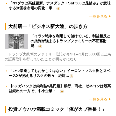
「NYダウは高値更新、ナスダック・S&P500は足踏み」が意味
する米国株市場の変化 半…
一覧を見る
大前研一「ビジネス新大陸」の歩き方
「イラン戦争を利用して儲けている」利益相反と
の批判が強まるトランプファミリーの不正蓄財
疑…
トランプ大統領のファミリー信託が今年1～3月に3000回以上も
の証券取引を行っていたことが明らかになり…
「いつ暴発してもおかしくはない」イーロン・マスク氏とスペ
ースXが抱えるリスクの数々「絶対…
【3メガバンクは純利益5兆円超】銀行、商社、ゼネコンは最高
益続出の一方で、中小企業・…
一覧を見る
投資ノウハウ満載コミック「俺がカブ番長！」