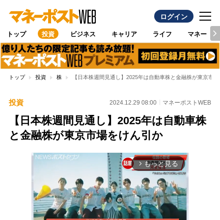
ログイン
トップ
投資
ビジネス
キャリア
ライフ
マネー
トップ
投資
株
【日本株週間見通し】2025年は自動車株と金融株が東京市
投資
2024.12.29 08:00
マネーポストWEB
【日本株週間見通し】2025年は自動車株
と金融株が東京市場をけん引か
もっと見る
arrow_forward_ios