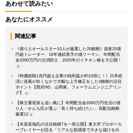
あわせて読みたい
あなたにオススメ
関連記事
《億り人オールスター10人が厳選した20銘柄》資産20億
円超トレーダー、16年連続黒字の億リーマン、年間配当
金2000万円の元消防士…2025年のイチオシ株を大公開！
《時価総額1兆円超え企業の純利益が約10倍に！》日本経
済に逆風が吹くなかで大幅な上方修正をした3銘柄の注目
ポイント【西武HD、山岡家、フォーラムエンジニアリン
グ】
【株主重視策も追い風に】年間配当金2000万円生活の億
り人・かんち氏が選ぶ「長く持ち続けたい」高配当銘柄
厳選12
【木原直哉氏の注目銘柄7を一挙公開】東大卒プロポーカ
ープレイヤーが語る「リアルな肌感覚で大きな儲けを出