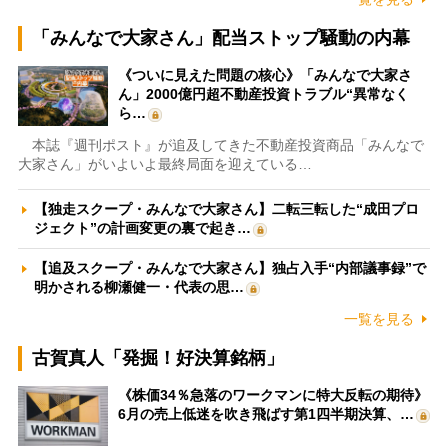
「みんなで大家さん」配当ストップ騒動の内幕
《ついに見えた問題の核心》「みんなで大家さ
ん」2000億円超不動産投資トラブル“異常なく
ら…
本誌『週刊ポスト』が追及してきた不動産投資商品「みんなで
大家さん」がいよいよ最終局面を迎えている…
【独走スクープ・みんなで大家さん】二転三転した“成田プロ
ジェクト”の計画変更の裏で起き…
【追及スクープ・みんなで大家さん】独占入手“内部議事録”で
明かされる柳瀬健一・代表の思…
一覧を見る
古賀真人「発掘！好決算銘柄」
《株価34％急落のワークマンに特大反転の期待》
6月の売上低迷を吹き飛ばす第1四半期決算、…