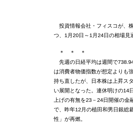
投資情報会社・フィスコが、株式
つ、1月20日～1月24日の相場
＊ ＊ ＊
先週の日経平均は週間で738.94円
は消費者物価指数が想定よりも
持ち直したが、日本株は上昇ス
い展開となった。連休明けの14
上げの有無を23－24日開催の
で、昨年12月の植田和男日銀総
性」が再燃。