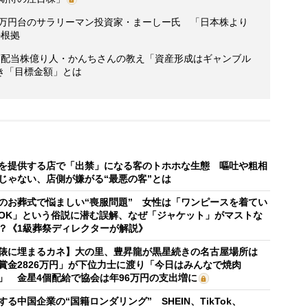
0万円台のサラリーマン投資家・まーしー氏 「日本株より
の根拠
高配当株億り人・かんちさんの教え「資産形成はギャンブル
き「目標金額」とは
を提供する店で「出禁」になる客のトホホな生態 嘔吐や粗相
じゃない、店側が嫌がる“最悪の客”とは
のお葬式で悩ましい“喪服問題” 女性は「ワンピースを着てい
OK」という俗説に潜む誤解、なぜ「ジャケット」がマストな
？《1級葬祭ディレクターが解説》
俵に埋まるカネ】大の里、豊昇龍が黒星続きの名古屋場所は
賞金2826万円」が下位力士に渡り「今日はみんなで焼肉
」 金星4個配給で協会は年96万円の支出増に
する中国企業の“国籍ロンダリング” SHEIN、TikTok、