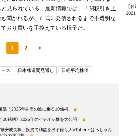
【お
ると見られている。最新情報では、「関税引き上
202
話も聞かれるが、正式に発信されるまで不透明な
っており買いを手控えている様子だ。
1
2
ュース
日本株週間見通し
日経平均株価
選「2025年株高の波に乗る10銘柄」
20銘柄》2025年のイチオシ株を大公開！
割安成長株」投資で利益を出す億り人VTuber・はっしゃん
昇期待の注目株」