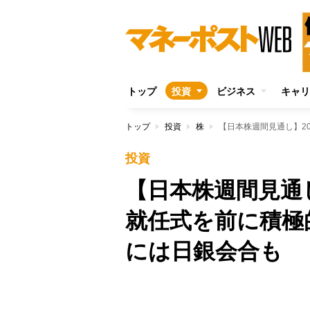
トップ
投資
ビジネス
キャリ
トップ
投資
株
投資
【日本株週間見通
就任式を前に積極
には日銀会合も
Unmute