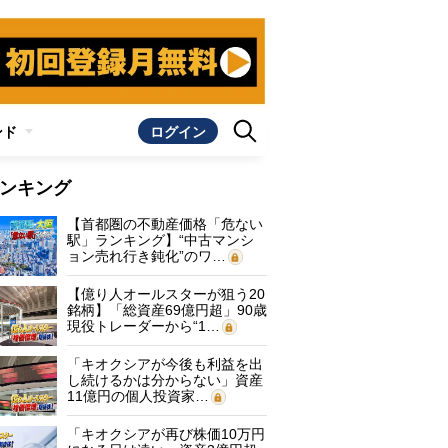
ンド
ログイン
ンキング
【首都圏の不動産価格「危ない
駅」ランキング】“中古マンシ
ョン売れ行き鈍化”のワ…
【億り人オールスターが狙う20
銘柄】「総資産69億円超」90歳
現役トレーダーから“1…
「キオクシアが今後も利益を出
し続けるかは分からない」資産
11億円の個人投資家…
「キオクシアが再び株価10万円