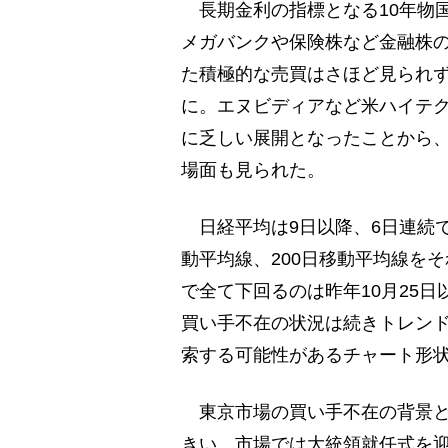
長期金利の指標となる10年物国
メガバンクや保険株など金融株
た積極的な売買はさほど見られ
に。エヌビディアなど米ハイテ
に乏しい展開となったことから、
場面も見られた。
日経平均は9日以降、6日連続で
動平均線、200日移動平均線を
で全て下回るのは昨年10月25日
買い手不在の状況は続きトレンド
索する可能性があるチャート形
東京市場の買い手不在の背景と
きい。市場では大統領就任式を迎