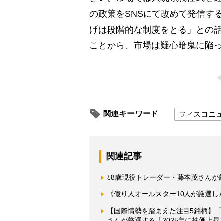
の政策をSNSにて改めて発信す
げは段階的な制度をとる」との
ことから、市場は疑心暗鬼に陥
関連キーワード
フィスコニ
関連記事
88歳現役トレーダー・藤本茂さんが厳
《億り人オールスター10人が厳選した
【国際情勢を踏まえた注目5銘柄】「
さんが厳選する「2025年に株価上