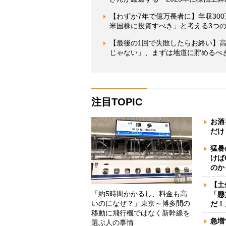
【わずか7年で億万長者に】年収30
米国株に投資すべき」と考える3つ
【最後の1回で失敗したらお終い】
じゃない」、まずは地道に貯めるべ
注目TOPIC
お酒
だけ
猛暑
けば
のか
【土
「約5時間かかるし、料金も高
「懸
いのになぜ？」東京～博多間の
だ！
移動に飛行機ではなく新幹線を
急増
選ぶ人の事情