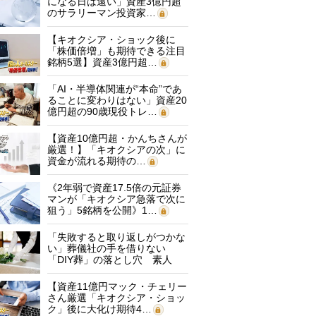
になる日は遠い」資産3億円超
のサラリーマン投資家…
【キオクシア・ショック後に
「株価倍増」も期待できる注目
銘柄5選】資産3億円超…
「AI・半導体関連が“本命”であ
ることに変わりはない」資産20
億円超の90歳現役トレ…
【資産10億円超・かんちさんが
厳選！】「キオクシアの次」に
資金が流れる期待の…
《2年弱で資産17.5倍の元証券
マンが「キオクシア急落で次に
狙う」5銘柄を公開》1…
「失敗すると取り返しがつかな
い」葬儀社の手を借りない
「DIY葬」の落とし穴 素人
に…
【資産11億円マック・チェリー
さん厳選「キオクシア・ショッ
ク」後に大化け期待4…