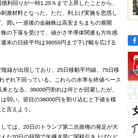
債利回りが一時1.25％まで上昇したことから、
の刺激材料となった。ただ、利上げ実施を思惑し
ず、買い一巡後の金融株は高安まちまちの展開
ク株の下落を受けて、値がさ半導体関連も方向感
週末の日経平均は38055円まで下げ幅を広げる
陰線が出現しており、25日移動平均線、75日移
それぞれ下回っている。これらの水準を終値ベース
以来となる。38000円割れは何とか回避したが、
は弱い。節目の38000円を割り込むと下値を模
状と言えよう。
しては、20日のトランプ第二次政権の発足が大
えた20日の段階で矢継ぎ早に関税引き上げなど