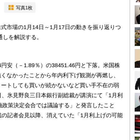
写真1枚
市場の1月14日～1月17日の動きを振り返りつ
見通しを解説する。
安（－1.89％）の38451.46円と下落。米国株
強くなかったことから年内利下げ観測が再燃し、
タートしても買いが続かないなど買い手不在の弱
日、氷見野良三日本銀行副総裁が講演にて「1月利
金融政策決定会合では議論する」と発言したこと
裁の記者会見以降、消えていた「1月利上げの可能