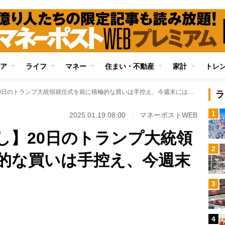
ア
ライフ
マネー
住まい・不動産
家計
トレ
【日本株週間見通し】20日のトランプ大統領就任式を前に積極的な買いは手控え、今週末には日銀会合も
ラ
1
2025.01.19 08:00
マネーポストWEB
し】20日のトランプ大統領
2
的な買いは手控え、今週末
3
Loaded
:
87.48%
/
4