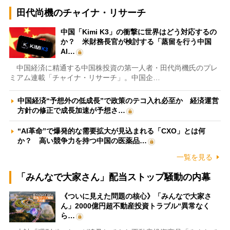
田代尚機のチャイナ・リサーチ
中国「Kimi K3」の衝撃に世界はどう対応するの
か？ 米財務長官が検討する「蒸留を行う中国
AI…
中国経済に精通する中国株投資の第一人者・田代尚機氏のプレ
ミアム連載「チャイナ・リサーチ」。中国企…
中国経済“予想外の低成長”で政策のテコ入れ必至か 経済運営
方針の修正で成長加速が予想さ…
“AI革命”で爆発的な需要拡大が見込まれる「CXO」とは何
か？ 高い競争力を持つ中国の医薬品…
一覧を見る
「みんなで大家さん」配当ストップ騒動の内幕
《ついに見えた問題の核心》「みんなで大家さ
ん」2000億円超不動産投資トラブル“異常なく
ら…