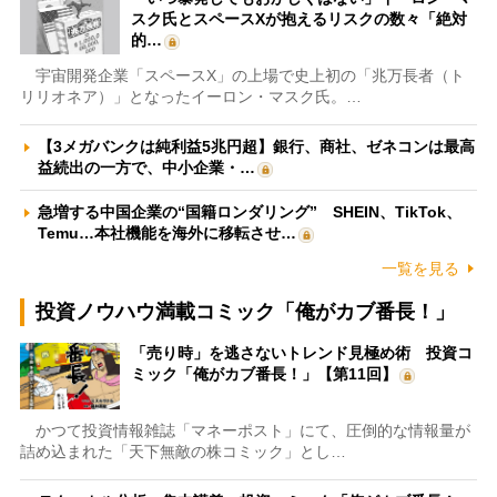
スク氏とスペースXが抱えるリスクの数々「絶対
的…
宇宙開発企業「スペースX」の上場で史上初の「兆万長者（ト
リリオネア）」となったイーロン・マスク氏。…
【3メガバンクは純利益5兆円超】銀行、商社、ゼネコンは最高
益続出の一方で、中小企業・…
急増する中国企業の“国籍ロンダリング” SHEIN、TikTok、
Temu…本社機能を海外に移転させ…
一覧を見る
投資ノウハウ満載コミック「俺がカブ番長！」
「売り時」を逃さないトレンド見極め術 投資コ
ミック「俺がカブ番長！」【第11回】
かつて投資情報雑誌「マネーポスト」にて、圧倒的な情報量が
詰め込まれた「天下無敵の株コミック」とし…