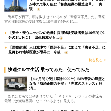
が本気で取り組む「警察組織の構造改革」 実
現…
警察庁が目下、頭を悩ませているのが「警察官不足」だ。警察
官の採用試験の受験者数は10年間で2分の1以…
【安全・安心ニッポンの危機】採用試験受験者数は10年間で2
分の1以下に！ 出生数減がも…
【医療崩壊】人口減少で「医師不足」に加えて「患者不足」に
見舞われ地域医療が限界に 今後…
一覧を見る
快適クルマ生活 乗ってみた、使ってみた
【4ヶ月間で受注累計6000台】BEV普及の障壁と
なる「航続距離の不安」「充電のストレス」解
消…
あれほどもてはやされていた「EV（BEV）シフト」の潮流も、
最近では減速基調になっているように見える。…