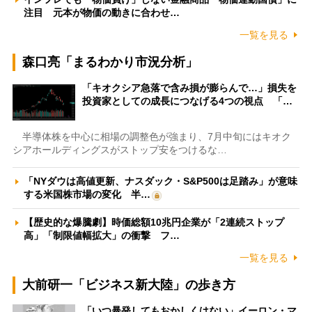
注目 元本が物価の動きに合わせ…
一覧を見る
森口亮「まるわかり市況分析」
「キオクシア急落で含み損が膨らんで…」損失を
投資家としての成長につなげる4つの視点 「…
半導体株を中心に相場の調整色が強まり、7月中旬にはキオク
シアホールディングスがストップ安をつけるな…
「NYダウは高値更新、ナスダック・S&P500は足踏み」が意味
する米国株市場の変化 半…
【歴史的な爆騰劇】時価総額10兆円企業が「2連続ストップ
高」「制限値幅拡大」の衝撃 フ…
一覧を見る
大前研一「ビジネス新大陸」の歩き方
「いつ暴発してもおかしくはない」イーロン・マ