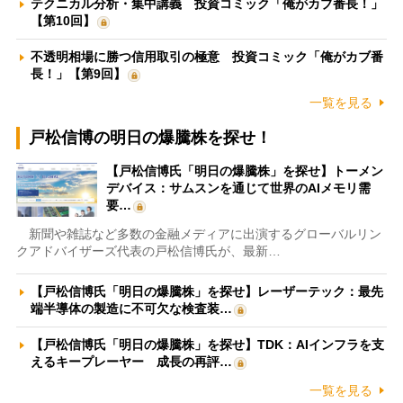
テクニカル分析・集中講義 投資コミック「俺がカブ番長！」
【第10回】
不透明相場に勝つ信用取引の極意 投資コミック「俺がカブ番
長！」【第9回】
一覧を見る
戸松信博の明日の爆騰株を探せ！
【戸松信博氏「明日の爆騰株」を探せ】トーメン
デバイス：サムスンを通じて世界のAIメモリ需
要…
新聞や雑誌など多数の金融メディアに出演するグローバルリン
クアドバイザーズ代表の戸松信博氏が、最新…
【戸松信博氏「明日の爆騰株」を探せ】レーザーテック：最先
端半導体の製造に不可欠な検査装…
【戸松信博氏「明日の爆騰株」を探せ】TDK：AIインフラを支
えるキープレーヤー 成長の再評…
一覧を見る