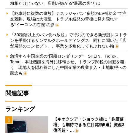
粗相だけじゃない、店側が嫌がる“最悪の客”とは
【納車時に複数の事故】テスラジャパン“多額のEV補助金”で注
文殺到、現場は大混乱 トラブル続発の背後に見え隠れす
る“イーロンの右腕”の影
「30種類以上のパン食べ放題」で行列のできる新形態レストラ
ンを手掛けるサンマルクホールディングス 同社に聞いた「店
舗展開のコンセプト」、事業を多角化してもぶれない軸
急増する中国企業の“国籍ロンダリング” SHEIN、TikTok、
Temu…本社機能を海外に移転させ、トランプ関税の回避を狙
う 現地人を隠れ蓑にした中国企業の農業参入・土地取得への
懸念も
関連記事
ランキング
【キオクシア・ショック後に「株価倍
1
増」も期待できる注目銘柄5選】資産3
億円超・…