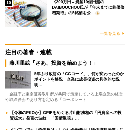
《200万円→資産10億円超の
10
DAIBOUCHOU氏が「年末までに株価倍
増期待」の5銘柄を公…
一覧を見る
注目の著者・連載
藤川里絵「さあ、投資を始めよう！」
5年ぶり改訂の「CGコード」、何が変わったのか
ポイントを解説 企業に成長投資の具体的な説
明…
金融庁と東京証券取引所が共同で策定している上場企業の経営
や取締役会のあり方を定める「コーポレート…
【令和のPKOか】GPIFをめぐる片山財務相の「円資産への投
資拡大」発言の波紋 「国債重視」…
インフレでも「物価負け」しない金融商品「物価連動国債」に