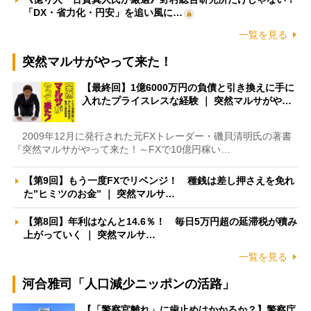
「DX・省力化・円安」を追い風に…
一覧を見る
突然マルサがやって来た！
【最終回】1億6000万円の負債と引き換えに手に
入れたプライスレスな経験 ｜ 突然マルサがや…
2009年12月に発行された元FXトレーダー・磯貝清明氏の著書
『突然マルサがやって来た！～FXで10億円稼い…
【第9回】もう一度FXでリベンジ！ 種銭は差し押さえを免れ
た”ヒミツのお金” ｜ 突然マルサ…
【第8回】年利はなんと14.6％！ 毎日5万円超の延滞税が積み
上がっていく ｜ 突然マルサ…
一覧を見る
河合雅司「人口減少ニッポンの活路」
【「警察官離れ」に歯止めはかかるか？】警察庁