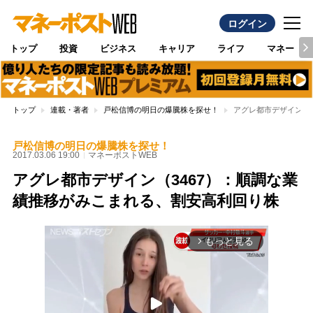
ログイン
トップ
投資
ビジネス
キャリア
ライフ
マネー
トップ
連載・著者
戸松信博の明日の爆騰株を探せ！
アグレ都市デザイン（
戸松信博の明日の爆騰株を探せ！
2017.03.06 19:00
マネーポストWEB
アグレ都市デザイン（3467）：順調な業
績推移がみこまれる、割安高利回り株
もっと見る
arrow_forward_ios