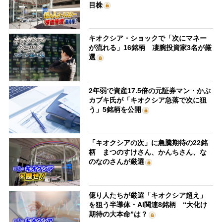
目株
キオクシア・ショックで「次にマネー
が流れる」16銘柄 凄腕投資家3名が厳
選
2年弱で資産17.5倍の元証券マン・かぶ
カブキ氏が「キオクシア急落で次に狙
う」5銘柄を公開
「キオクシアの次」に急騰期待の22銘
柄 まつのすけさん、かんちさん、な
のなのさんが厳選
億り人たちが厳選「キオクシア超え」
を狙う半導体・AI関連8銘柄 “大化け
期待の大本命”は？