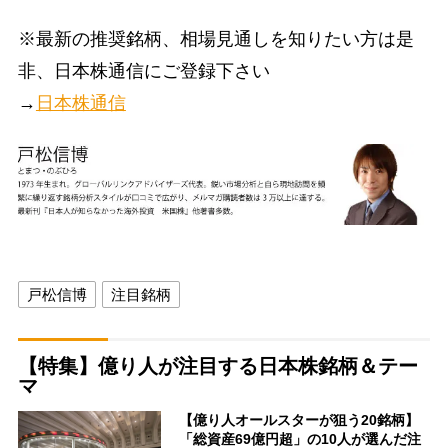
※最新の推奨銘柄、相場見通しを知りたい方は是
非、日本株通信にご登録下さい
→
日本株通信
戸松信博
注目銘柄
【特集】億り人が注目する日本株銘柄＆テー
マ
【億り人オールスターが狙う20銘柄】
「総資産69億円超」の10人が選んだ注