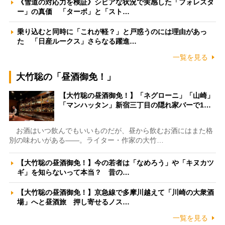
《雪道の対応力を検証》シビアな状況で実感した「フォレスタ
ー」の真価 「ターボ」と「スト…
乗り込むと同時に「これが軽？」と戸惑うのには理由があっ
た 「日産ルークス」さらなる躍進…
一覧を見る
大竹聡の「昼酒御免！」
【大竹聡の昼酒御免！】「ネグローニ」「山崎」
「マンハッタン」新宿三丁目の隠れ家バーで1…
お酒はいつ飲んでもいいものだが、昼から飲むお酒にはまた格
別の味わいがある――。ライター・作家の大竹…
【大竹聡の昼酒御免！】今の若者は「なめろう」や「キヌカツ
ギ」を知らないって本当？ 昔の…
【大竹聡の昼酒御免！】京急線で多摩川越えて「川崎の大衆酒
場」へと昼酒旅 押し寄せるノス…
一覧を見る