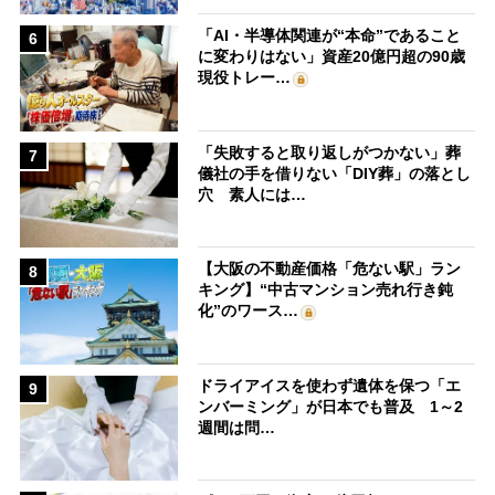
「AI・半導体関連が“本命”であること
6
に変わりはない」資産20億円超の90歳
現役トレー…
「失敗すると取り返しがつかない」葬
7
儀社の手を借りない「DIY葬」の落とし
穴 素人には…
【大阪の不動産価格「危ない駅」ラン
8
キング】“中古マンション売れ行き鈍
化”のワース…
ドライアイスを使わず遺体を保つ「エ
9
ンバーミング」が日本でも普及 1～2
週間は問…