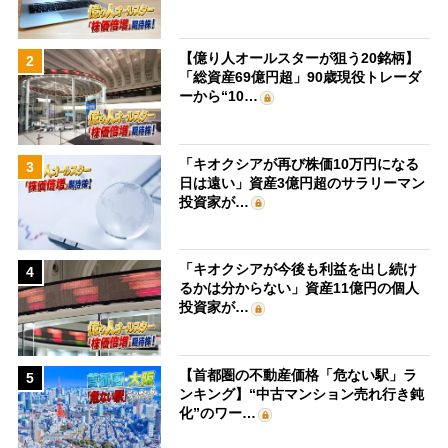
【億り人オールスターが狙う20銘柄】
2
「総資産69億円超」90歳現役トレーダ
ーから“10…
「キオクシアが再び株価10万円になる
3
日は遠い」資産3億円超のサラリーマン
投資家が…
「キオクシアが今後も利益を出し続け
4
るかは分からない」資産11億円の個人
投資家が…
【首都圏の不動産価格「危ない駅」ラ
5
ンキング】“中古マンション売れ行き鈍
化”のワー…