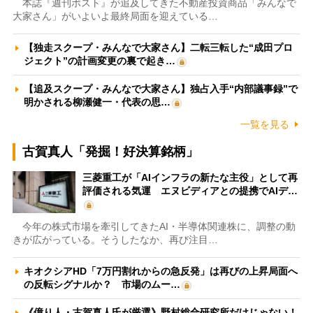
本誌『週刊ポスト』が追及してきた不動産投資商品「みんなで
大家さん」がいよいよ最終局面を迎えている…
【独走スクープ・みんなで大家さん】二転三転した“成田プロ
ジェクト”の計画変更の裏で起き…
【追及スクープ・みんなで大家さん】独占入手“内部議事録”で
明かされる柳瀬健一・代表の思…
一覧を見る
古賀真人「発掘！好決算銘柄」
三菱重工が「AIインフラの新たな主役」として再
評価される気運 エヌビディアとの提携でAIデ…
今年の株式市場を牽引してきたAI・半導体関連株に、調整の動
きが広がっている。そうしたなか、再び注目…
キオクシアHD「7万円割れからの急反発」は再びの上昇局面へ
の反転シグナルか？ 市場のムー…
《億り人・古賀真人氏が厳選》野村総合研究所だけじゃない！